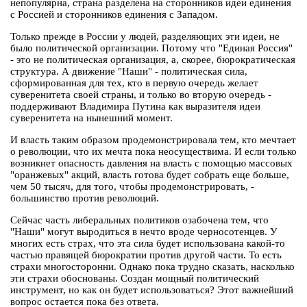
непопулярна, страна разделена на сторонников идеи единения
с Россией и сторонников единения с Западом.
Только прежде в России у людей, разделяющих эти идеи, не
было политической организации. Потому что "Единая Россия"
- это не политическая организация, а, скорее, бюрократическая
структура. А движение "Наши" - политическая сила,
сформированная для тех, кто в первую очередь желает
суверенитета своей страны, и только во вторую очередь -
поддерживают Владимира Путина как выразителя идеи
суверенитета на нынешний момент.
И власть таким образом продемонстрировала тем, кто мечтает
о революции, что их мечта пока неосуществима. И если только
возникнет опасность давления на власть с помощью массовых
"оранжевых" акций, власть готова будет собрать еще больше,
чем 50 тысяч, для того, чтобы продемонстрировать, -
большинство против революций.
Сейчас часть либеральных политиков озабочена тем, что
"Наши" могут выродиться в нечто вроде черносотенцев. У
многих есть страх, что эта сила будет использована какой-то
частью правящей бюрократии против другой части. То есть
страхи многосторонни. Однако пока трудно сказать, насколько
эти страхи обоснованы. Создан мощный политический
инструмент, но как он будет использоваться? Этот важнейший
вопрос остается пока без ответа.