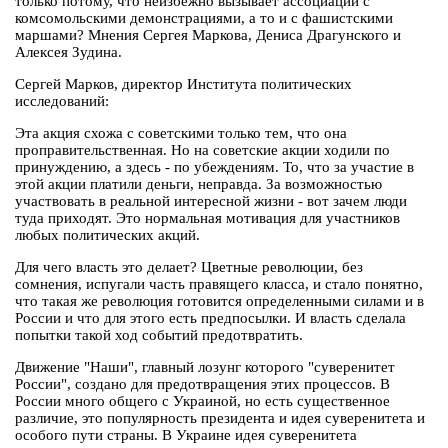
только потому, что неизбежно вызывает ассоциации с
комсомольскими демонстрациями, а то и с фашистскими
маршами? Мнения Сергея Маркова, Дениса Драгунского и
Алексея Зудина.
Сергей Марков, директор Института политических
исследований:
Эта акция схожа с советскими только тем, что она
проправительственная. Но на советские акции ходили по
принуждению, а здесь - по убеждениям. То, что за участие в
этой акции платили деньги, неправда. За возможностью
участвовать в реальной интересной жизни - вот зачем люди
туда приходят. Это нормальная мотивация для участников
любых политических акций.
Для чего власть это делает? Цветные революции, без
сомнения, испугали часть правящего класса, и стало понятно,
что такая же революция готовится определенными силами и в
России и что для этого есть предпосылки. И власть сделала
попытки такой ход событий предотвратить.
Движение "Наши", главный лозунг которого "суверенитет
России", создано для предотвращения этих процессов. В
России много общего с Украиной, но есть существенное
различие, это популярность президента и идея суверенитета и
особого пути страны. В Украине идея суверенитета