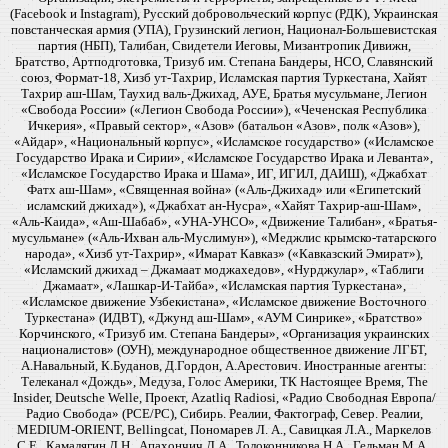
(Facebook и Instagram), Русский добровольческий корпус (РДК), Украинская
повстанческая армия (УПА), Грузинский легион, Национал-Большевистская
партия (НБП), Талибан, Свидетели Иеговы, Мизантропик Дивижн,
Братство, Артподготовка, Тризуб им. Степана Бандеры, НСО, Славянский
союз, Формат-18, Хизб ут-Тахрир, Исламская партия Туркестана, Хайят
Тахрир аш-Шам, Таухид валь-Джихад, АУЕ, Братья мусульмане, Легион
«Свобода России» («Легион Свобода России»), «Чеченская Республика
Ичкерия», «Правый сектор», «Азов» (батальон «Азов», полк «Азов»),
«Айдар», «Национальный корпус», «Исламское государство» («Исламское
Государство Ирака и Сирии», «Исламское Государство Ирака и Леванта»,
«Исламское Государство Ирака и Шама», ИГ, ИГИЛ, ДАИШ), «Джабхат
Фатх аш-Шам», «Священная война» («Аль-Джихад» или «Египетский
исламский джихад»), «Джабхат ан-Нусра», «Хайят Тахрир-аш-Шам»,
«Аль-Каида», «Аш-Шабаб», «УНА-УНСО», «Движение Талибан», «Братья-
мусульмане» («Аль-Ихван аль-Муслимун»), «Меджлис крымско-татарского
народа», «Хизб ут-Тахрир», «Имарат Кавказ» («Кавказский Эмират»),
«Исламский джихад – Джамаат моджахедов», «Нурджулар», «Таблиги
Джамаат», «Лашкар-И-Тайба», «Исламская партия Туркестана»,
«Исламское движение Узбекистана», «Исламское движение Восточного
Туркестана» (ИДВТ), «Джунд аш-Шам», «АУМ Синрике», «Братство»
Корчинского, «Тризуб им. Степана Бандеры», «Организация украинских
националистов» (ОУН), международное общественное движение ЛГБТ,
А.Навальный, К.Буданов, Д.Гордон, А.Арестович. Иностранные агенты:
Телеканал «Дождь», Медуза, Голос Америки, ТК Настоящее Время, The
Insider, Deutsche Welle, Проект, Azatliq Radiosi, «Радио Свободная Европа/
Радио Свобода» (PCE/PC), Сибирь. Реалии, Фактограф, Север. Реалии,
MEDIUM-ORIENT, Bellingcat, Пономарев Л. А., Савицкая Л.А., Маркелов
С.Е., Камалягин Д.Н., Апахончич Д.А., Толоконникова Н.А., Гельман М.А.,