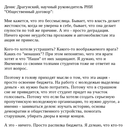
Денис Драгунский, научный руководитель РНИ
"Общественный договор":
Мне кажется, что это бессмыслица. Бывает, что власть делает
жестокости, когда не уверена в себе, бывает, что она делает
глупости по той же причине. А это - просто деградация.
Ничего кроме неудобства прохожим и автомобилистам эта
акция не принесла.
Кого-то хотели устрашить? Какого-то воображаемого врага?
Каких-то "ненаших"? При этом непонятно, чего эти враги
хотят и что "Наши" от них защищают. Я думаю, что и
Якеменко со своими толпами студентов тоже не ответит на
этот вопрос.
Поэтому в голову приходят мысли о том, что эта акция -
просто освоение бюджета. На работу с молодежью выделены
деньги - их нужно было потратить. Потому что в страшном
сне не привидится, что этот студент придет на участок
голосовать. Потому что если бы хотели создать серьезную
пропутинскую молодежную организацию, то нужно другое, а
именно - заниматься делом: изучать историю, основы
демократии и общественного устройства, помогать
старушкам, убирать дворы в конце концов.
А это - ничего. Просто распилка бюджета. Я думаю, что кто-то