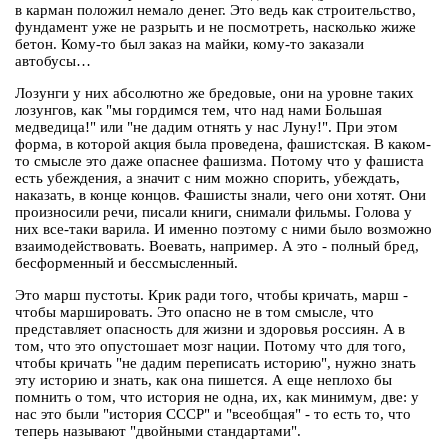
в карман положил немало денег. Это ведь как строительство,
фундамент уже не разрыть и не посмотреть, насколько жиже
бетон. Кому-то был заказ на майки, кому-то заказали
автобусы…
Лозунги у них абсолютно же бредовые, они на уровне таких
лозунгов, как "мы гордимся тем, что над нами Большая
медведица!" или "не дадим отнять у нас Луну!". При этом
форма, в которой акция была проведена, фашистская. В каком-
то смысле это даже опаснее фашизма. Потому что у фашиста
есть убеждения, а значит с ним можно спорить, убеждать,
наказать, в конце концов. Фашисты знали, чего они хотят. Они
произносили речи, писали книги, снимали фильмы. Голова у
них все-таки варила. И именно поэтому с ними было возможно
взаимодействовать. Воевать, например. А это - полный бред,
бесформенный и бессмысленный.
Это марш пустоты. Крик ради того, чтобы кричать, марш -
чтобы маршировать. Это опасно не в том смысле, что
представляет опасность для жизни и здоровья россиян. А в
том, что это опустошает мозг нации. Потому что для того,
чтобы кричать "не дадим переписать историю", нужно знать
эту историю и знать, как она пишется. А еще неплохо бы
помнить о том, что история не одна, их, как минимум, две: у
нас это были "история СССР" и "всеобщая" - то есть то, что
теперь называют "двойными стандартами".