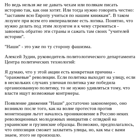
Но ведь нельзя же не давать чехам или полякам писать
историю так, как они хотят. Или тогда нужно говорить честно:
"заставим всю Европу учиться по нашим книжкам". В таком
лозунге при всем его империализме есть логика. Понятно, что
нужно делать под этим лозунгом и к чему стремиться -
завоевать обратно эти страны и сажать там своих "учителей
истории".
"Наши" - это уже по ту сторону фашизма.
Алексей Зудин, руководитель политологического департамента
Центра политических технологий:
Я думаю, что у этой акции есть конкретная причина -
"оранжевые" революции. Если политика выходит на улицу, если
в нескольких случаях уличная политика уже победила
организованную политику, то не нужно удивляться тому, что
власти ищут возможные контрмеры.
Появление движения "Наши" достаточно закономерно, оно
возникло после того, как на волне протестов против
монетизации льгот началось проникновение в Россию неких
революционных молодежных инициатив с оглядкой на
украинские и грузинские образцы. Возможно, предполагалось,
что оппозиция сможет захватить улицы, но, как мы с вами
знаем, этого не произошло.