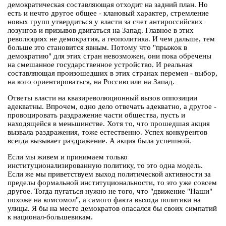
демократическая составляющая отходит на задний план. Но
есть и нечто другое общее - клановый характер, стремление
новых групп утвердиться у власти за счет антироссийских
лозунгов и призывов двигаться на Запад. Главное в этих
революциях не демократия, а геополитика. И чем дальше, тем
больше это становится явным. Потому что "прыжок в
демократию" для этих стран невозможен, они пока обречены
на смешанное государственное устройство. И реальная
составляющая произошедших в этих странах перемен - выбор,
на кого ориентироваться, на Россию или на Запад.
Ответы власти на квазиреволюционный вызов оппозиции
адекватны. Впрочем, одно дело отвечать адекватно, а другое -
провоцировать раздражение части общества, пусть и
находящейся в меньшинстве. Хотя то, что прошедшая акция
вызвала раздражения, тоже естественно. Успех конкурентов
всегда вызывает раздражение. А акция была успешной.
Если мы живем и принимаем только
институционализированную политику, то это одна модель.
Если же мы приветствуем выход политической активности за
пределы формальной институциональности, то это уже совсем
другое. Тогда пугаться нужно не того, что "движение "Наши"
похоже на комсомол", а самого факта выхода политики на
улицы. Я бы на месте демократов опасался бы своих симпатий
к национал-большевикам.