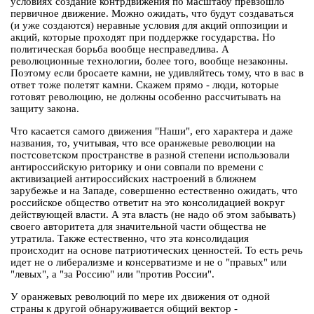
условиях создание контрдвижения по масштабу превзошло
первичное движение. Можно ожидать, что будут создаваться
(и уже создаются) неравные условия для акций оппозиции и
акций, которые проходят при поддержке государства. Но
политическая борьба вообще несправедлива. А
революционные технологии, более того, вообще незаконны.
Поэтому если бросаете камни, не удивляйтесь тому, что в вас в
ответ тоже полетят камни. Скажем прямо - люди, которые
готовят революцию, не должны особенно рассчитывать на
защиту закона.
Что касается самого движения "Наши", его характера и даже
названия, то, учитывая, что все оранжевые революции на
постсоветском пространстве в разной степени использовали
антироссийскую риторику и они совпали по времени с
активизацией антироссийских настроений в ближнем
зарубежье и на Западе, совершенно естественно ожидать, что
российское общество ответит на это консолидацией вокруг
действующей власти. А эта власть (не надо об этом забывать)
своего авторитета для значительной части общества не
утратила. Также естественно, что эта консолидация
происходит на основе патриотических ценностей. То есть речь
идет не о либерализме и консерватизме и не о "правых" или
"левых", а "за Россию" или "против России".
У оранжевых революций по мере их движения от одной
страны к другой обнаруживается общий вектор -