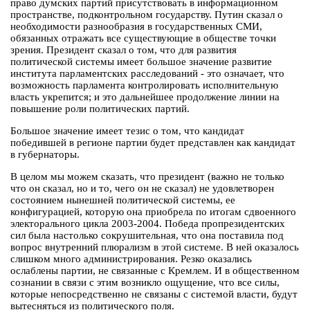
право думских партий присутствовать в информационном
пространстве, подконтрольном государству. Путин сказал о
необходимости разнообразия в государственных СМИ,
обязанных отражать все существующие в обществе точки
зрения. Президент сказал о том, что для развития
политической системы имеет большое значение развитие
института парламентских расследований - это означает, что
возможность парламента контролировать исполнительную
власть укрепится; и это дальнейшее продолжение линии на
повышение роли политических партий.
Большое значение имеет тезис о том, что кандидат
победившей в регионе партии будет представлен как кандидат
в губернаторы.
В целом мы можем сказать, что президент (важно не только
что он сказал, но и то, чего он не сказал) не удовлетворен
состоянием нынешней политической системы, ее
конфигурацией, которую она приобрела по итогам сдвоенного
электорального цикла 2003-2004. Победа пропрезидентских
сил была настолько сокрушительная, что она поставила под
вопрос внутренний плюрализм в этой системе. В ней оказалось
слишком много администрирования. Резко оказались
ослаблены партии, не связанные с Кремлем. И в общественном
сознании в связи с этим возникло ощущение, что все силы,
которые непосредственно не связаны с системой власти, будут
вытесняться из политического поля.