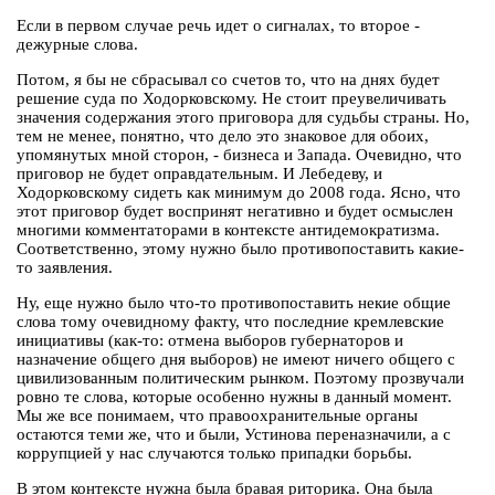
Если в первом случае речь идет о сигналах, то второе -
дежурные слова.
Потом, я бы не сбрасывал со счетов то, что на днях будет
решение суда по Ходорковскому. Не стоит преувеличивать
значения содержания этого приговора для судьбы страны. Но,
тем не менее, понятно, что дело это знаковое для обоих,
упомянутых мной сторон, - бизнеса и Запада. Очевидно, что
приговор не будет оправдательным. И Лебедеву, и
Ходорковскому сидеть как минимум до 2008 года. Ясно, что
этот приговор будет воспринят негативно и будет осмыслен
многими комментаторами в контексте антидемократизма.
Соответственно, этому нужно было противопоставить какие-
то заявления.
Ну, еще нужно было что-то противопоставить некие общие
слова тому очевидному факту, что последние кремлевские
инициативы (как-то: отмена выборов губернаторов и
назначение общего дня выборов) не имеют ничего общего с
цивилизованным политическим рынком. Поэтому прозвучали
ровно те слова, которые особенно нужны в данный момент.
Мы же все понимаем, что правоохранительные органы
остаются теми же, что и были, Устинова переназначили, а с
коррупцией у нас случаются только припадки борьбы.
В этом контексте нужна была бравая риторика. Она была