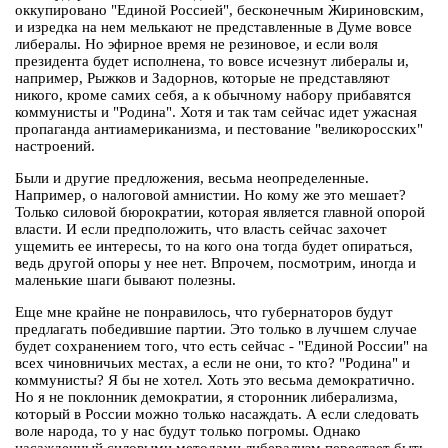
оккупировано "Единой Россией", бесконечным Жириновским,
и изредка на нем мелькают не представленные в Думе вовсе
либералы. Но эфирное время не резиновое, и если воля
президента будет исполнена, то вовсе исчезнут либералы и,
например, Рыжков и Задорнов, которые не представляют
никого, кроме самих себя, а к обычному набору прибавятся
коммунисты и "Родина". Хотя и так там сейчас идет ужасная
пропаганда антиамериканизма, и пестование "великоросских"
настроений.
Были и другие предложения, весьма неопределенные.
Например, о налоговой амнистии. Но кому же это мешает?
Только силовой бюрократии, которая является главной опорой
власти. И если предположить, что власть сейчас захочет
ущемить ее интересы, то на кого она тогда будет опираться,
ведь другой опоры у нее нет. Впрочем, посмотрим, иногда и
маленькие шаги бывают полезны.
Еще мне крайне не понравилось, что губернаторов будут
предлагать победившие партии. Это только в лучшем случае
будет сохранением того, что есть сейчас - "Единой России" на
всех чиновничьих местах, а если не они, то кто? "Родина" и
коммунисты? Я бы не хотел. Хоть это весьма демократично.
Но я не поклонник демократии, я сторонник либерализма,
который в России можно только насаждать. А если следовать
воле народа, то у нас будут только погромы. Однако