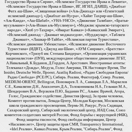
Государство Ирака и Сирии», «Исламское Государство Ирака и Леванта»,
«Исламское Государство Ирака и Шама», ИГ, ИГИЛ, ДАИШ), «Джабхат
Фатх аш-Шам», «Священная война» («Аль-Джихад» или «Египетский
исламский джихад»), «Джабхат ан-Нусра», «Хайят Тахрир-аш-Шам»,
«Аль-Каида», «Аш-Шабаб», «УНА-УНСО», «Движение Талибан», «Братья-
мусульмане» («Аль-Ихван аль-Муслимун»), «Меджлис крымско-татарского
народа», «Хизб ут-Тахрир», «Имарат Кавказ» («Кавказский Эмират»),
«Исламский джихад – Джамаат моджахедов», «Нурджулар», «Таблиги
Джамаат», «Лашкар-И-Тайба», «Исламская партия Туркестана»,
«Исламское движение Узбекистана», «Исламское движение Восточного
Туркестана» (ИДВТ), «Джунд аш-Шам», «АУМ Синрике», «Братство»
Корчинского, «Тризуб им. Степана Бандеры», «Организация украинских
националистов» (ОУН), международное общественное движение ЛГБТ,
А.Навальный, К.Буданов, Д.Гордон, А.Арестович. Иностранные агенты:
Телеканал «Дождь», Медуза, Голос Америки, ТК Настоящее Время, The
Insider, Deutsche Welle, Проект, Azatliq Radiosi, «Радио Свободная Европа/
Радио Свобода» (PCE/PC), Сибирь. Реалии, Фактограф, Север. Реалии,
MEDIUM-ORIENT, Bellingcat, Пономарев Л. А., Савицкая Л.А., Маркелов
С.Е., Камалягин Д.Н., Апахончич Д.А., Толоконникова Н.А., Гельман М.А.,
Шендерович В.А., Верзилов П.Ю., Баданин Р.С., Альянс Врачей, Агора,
Голос, Гражданское содействие, Династия (фонд), За права человека,
Комитет против пыток, Левада-Центр, Молодая Карелия, Московская
школа гражданского просвещения, Пермь-36, Ракурс, Русь Сидящая,
Сахаровский центр, Сибирский экологический центр, ИАЦ Сова, Союз
комитетов солдатских матерей России, Фонд борьбы с коррупцией (ФБК),
Фонд защиты гласности, Фонд свободы информации, Центр
«Насилию.нет», Центр защиты прав СМИ, Transparency International,
«Idel.Реалии», Кавказ.Реалии, Крым.Реалии, "Сибирь.Реалии", Фонд