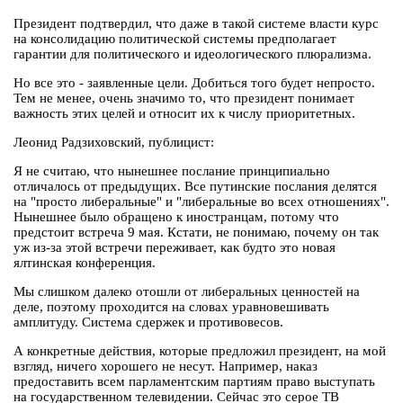
Президент подтвердил, что даже в такой системе власти курс
на консолидацию политической системы предполагает
гарантии для политического и идеологического плюрализма.
Но все это - заявленные цели. Добиться того будет непросто.
Тем не менее, очень значимо то, что президент понимает
важность этих целей и относит их к числу приоритетных.
Леонид Радзиховский, публицист:
Я не считаю, что нынешнее послание принципиально
отличалось от предыдущих. Все путинские послания делятся
на "просто либеральные" и "либеральные во всех отношениях".
Нынешнее было обращено к иностранцам, потому что
предстоит встреча 9 мая. Кстати, не понимаю, почему он так
уж из-за этой встречи переживает, как будто это новая
ялтинская конференция.
Мы слишком далеко отошли от либеральных ценностей на
деле, поэтому проходится на словах уравновешивать
амплитуду. Система сдержек и противовесов.
А конкретные действия, которые предложил президент, на мой
взгляд, ничего хорошего не несут. Например, наказ
предоставить всем парламентским партиям право выступать
на государственном телевидении. Сейчас это серое ТВ