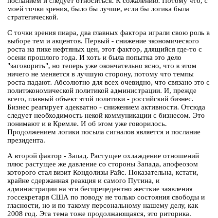
посланием и следует относиться. К сожалению. Потому что, с
моей точки зрения, было бы лучше, если бы логика была
стратегической.
С точки зрения пиара, два главных фактора играли свою роль в
выборе тем и акцентов. Первый - снижение экономического
роста на пике нефтяных цен, этот фактор, длящийся где-то с
осени прошлого года. И хоть и была попытка это дело
"заговорить", но теперь уже окончательно ясно, что в этом
ничего не меняется в лучшую сторону, потому что темпы
роста падают. Абсолютно для всех очевидно, что связано это с
политэкономической политикой администрации. И, прежде
всего, главный объект этой политики - российский бизнес.
Бизнес реагирует адекватно - снижением активности. Отсюда
следует необходимость некой коммуникации с бизнесом. Это
понимают и в Кремле. И об этом уже говорилось.
Продолжением логики посыла сигналов является и послание
президента.
А второй фактор - Запад. Растущее охлаждение отношений
плюс растущее же давление со стороны Запада, апофеозом
которого стал визит Кондолизы Райс. Показательна, кстати,
крайне сдержанная реакция и самого Путина, и
администрации на эти беспрецедентно жесткие заявления
госсекретаря США по поводу не только состояния свободы и
гласности, но и по такому персональному нашему делу, как
2008 год. Эта тема тоже продолжающаяся, это риторика.