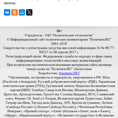
явлена.
18+
Учредитель - ЗАО "Политические технологии"
© Информационный сайт политических комментариев "Политком.RU"
2001-2018
Свидетельство о регистрации средства массовой информации Эл № ФС77-
69227 от 06 апреля 2017 г.
Регистрирующий орган: Федеральная служба по надзору в сфере связи,
информационных технологий и массовых коммуникаций.
При полном или частичном использовании материалов сайта активная
гиперссылка на "Политком.RU" обязательна
Разработчик:
Standarta.NET
*Организации, экстремисты и террористы, запрещенные в РФ: Meta
(Facebook и Instagram), Русский добровольческий корпус (РДК), Украинская
повстанческая армия (УПА), Грузинский легион, Национал-Большевистская
партия (НБП), Талибан, Свидетели Иеговы, Мизантропик Дивижн,
Братство, Артподготовка, Тризуб им. Степана Бандеры, НСО, Славянский
союз, Формат-18, Хизб ут-Тахрир, Исламская партия Туркестана, Хайят
Тахрир аш-Шам, Таухид валь-Джихад, АУЕ, Братья мусульмане, Легион
«Свобода России» («Легион Свобода России»), «Чеченская Республика
Ичкерия», «Правый сектор», «Азов» (батальон «Азов», полк «Азов»),
«Айдар», «Национальный корпус», «Исламское государство» («Исламское