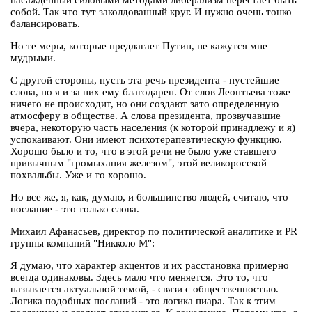
насажденный силовыми методами либерализм перестает быть
собой. Так что тут заколдованный круг. И нужно очень тонко
балансировать.
Но те меры, которые предлагает Путин, не кажутся мне
мудрыми.
С другой стороны, пусть эта речь президента - пустейшие
слова, но я и за них ему благодарен. От слов Леонтьева тоже
ничего не происходит, но они создают зато определенную
атмосферу в обществе. А слова президента, прозвучавшие
вчера, некоторую часть населения (к которой принадлежу и я)
успокаивают. Они имеют психотерапевтическую функцию.
Хорошо было и то, что в этой речи не было уже ставшего
привычным "громыхания железом", этой великоросской
похвальбы. Уже и то хорошо.
Но все же, я, как, думаю, и большинство людей, считаю, что
послание - это только слова.
Михаил Афанасьев, директор по политической аналитике и PR
группы компаний "Никколо М":
Я думаю, что характер акцентов и их расстановка примерно
всегда одинаковы. Здесь мало что меняется. Это то, что
называется актуальной темой, - связи с общественностью.
Логика подобных посланий - это логика пиара. Так к этим