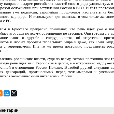
зу направил в адрес российских властей своего рода ультиматум, в
грозой осложнений при вступлении России в ВТО. И хотя протоко
изацию уже подписан, европейцы продолжают настаивать на бес
шного коридора. И используют для шантажа в том числе желание
а с ЕС.
том в Брюсселе прекрасно понимают, что речь идет уже о воп
ейцев это, судя по всему, совершенно не стесняет. Они готовы с у
нание слова о дружбе и сотрудничестве, об отсутствии прот
иктов и любых проблем глобального мира и даже, как Тони Блэр
ы с терроризмом. И в то же время постоянно предъявлять рос
вания.
алению, российские власти, судя по всему, готовы постоянно эти т
, когда речь идет не о Евросоюзе в целом, а о откровенно недруже
оенной в отношении России Польше. В любой другой ситуации в
их деклараций, произносимых перед телекамерами и увеличи
питься экономическими интересами России.
ментарии