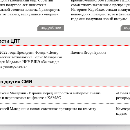
ации в глобальный мир. События
премьер-министром Николом Паши
них полутора лет являются в
совместного заявления о прекращен
ельной степени попыткой развернуть
Нагорном Карабахе, стихли в канун
этот разрыв, вернувшись к «норме».
новогодних празднеств, то в февра
года они получили новый импульс.
подробнее
по
ости ЦПТ
 2022 года Президент Фонда «Центр
Памяти Игоря Бунина
ческих технологий» Борис Макаренко
ден Медалью НИУ ВШЭ «За вклад в
ие университета»
в других СМИ
лексей Макаркин - Израиль перед непростым выбором: анализ
«Новая 
в и перспектив в конфликте с ХАМАС
реформ
ексей Макаркин о новом советнике президента по климату
Коммерс
кодекс