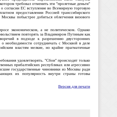
 котором требовал отменить эти "пролетные деньги"
л о согласии ЕС вступление во Всемирную торговую
платном предоставлении Россией транссибирского
 Москвы побыстрее добиться облегчения визового
росе экономическом, а не политическом. Однако
 довольствием повторять за Владимиром Путиным как
иворечий в подходе к разрешению двусторонних
, о необходимости сотрудничать с Москвой в деле
сийским властям мелкие, но крайне прагматичные
ребования удовлетворять. "Сбои" происходят только
ственных прибалтийских республиках или агрессивно
ысшие государственные чиновники из Москвы ради
вающих их популярность внутри страны готовы
Версия для печати