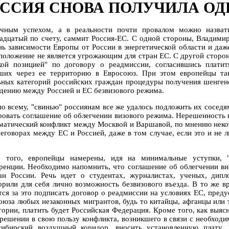
ССИЯ СНОВА ПОЛУЧИЛА О
чным успехом, а в реальности почти провалом можно назват
адцатый по счету, саммит Россия-ЕС. С одной стороны, Владими
нь зависимости Европы от России в энергетической области и даж
 положение не является угрожающим для стран ЕС. С другой сторо
кой позицией" по договору о реадмиссии, согласившись платит
ших через ее территорию в Евросоюз. При этом европейцы та
ьных категорий российских граждан процедуры получения шенгенс
едению между Россией и ЕС безвизового режима.
по всему, "свинью" россиянам все же удалось подложить их соседя
ровать соглашение об облегчении визового режима. Нерешенность в
матический конфликт между Москвой и Варшавой, по мнению некот
реговорах между ЕС и Россией, даже в том случае, если это и не 
 того, европейцы намерены, идя на минимальные уступки, "
ренции. Необходимо напомнить, что соглашение об облегчении ви
ан России. Речь идет о студентах, журналистах, ученых, дипло
орили для себя лично возможность безвизового въезда. В то же в
тся за это подписать договор о реадмиссии на условиях ЕС, пред
оюза любых незаконных мигрантов, будь то китайцы, афганцы или
тории, платить будет Российская Федерация. Кроме того, как выяс
зрешении в свою пользу конфликта, возникшего в связи с необхо
сибирский воздушный коридор, вносить установленную плату.