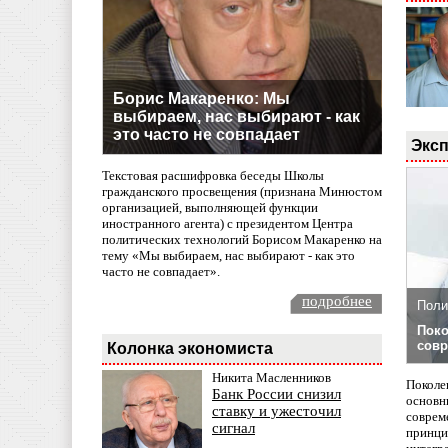
Борис Макаренко: Мы
выбираем, нас выбирают - как
это часто не совпадает
Эксп
Текстовая расшифровка беседы Школы
гражданского просвещения (признана Минюстом
организацией, выполняющей функции
иностранного агента) с президентом Центра
политических технологий Борисом Макаренко на
тему «Мы выбираем, нас выбирают - как это
часто не совпадает».
подробнее
Поли
Поко
совр
Колонка экономиста
Никита Масленников
Поколе
Банк России снизил
основн
ставку и ужесточил
совреме
сигнал
принци