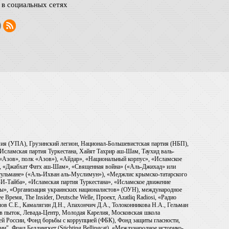
в социальных сетях
рмия (УПА), Грузинский легион, Национал-Большевистская партия (НБП),
Исламская партия Туркестана, Хайят Тахрир аш-Шам, Таухид валь-
 «Азов», полк «Азов»), «Айдар», «Национальный корпус», «Исламское
), «Джабхат Фатх аш-Шам», «Священная война» («Аль-Джихад» или
ульмане» («Аль-Ихван аль-Муслимун»), «Меджлис крымско-татарского
И-Тайба», «Исламская партия Туркестана», «Исламское движение
ры», «Организация украинских националистов» (ОУН), международное
емя, The Insider, Deutsche Welle, Проект, Azatliq Radiosi, «Радио
в С.Е., Камалягин Д.Н., Апахончич Д.А., Толоконникова Н.А., Гельман
тив пыток, Левада-Центр, Молодая Карелия, Московская школа
ей России, Фонд борьбы с коррупцией (ФБК), Фонд защиты гласности,
и", Фонд Беллингкет (Stichting Bellingcat), «Международное историко-