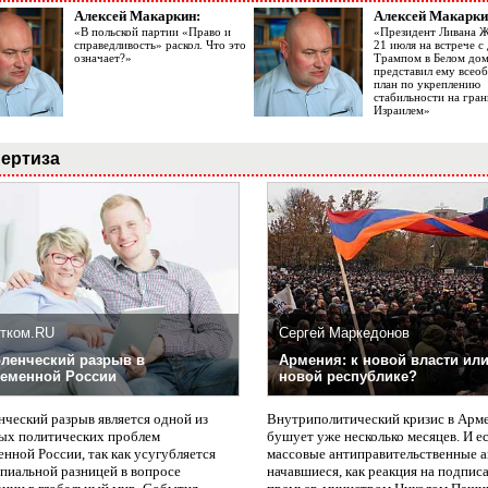
Алексей Макаркин:
Алексей Макарки
«В польской партии «Право и
«Президент Ливана 
справедливость» раскол. Что это
21 июля на встрече 
означает?»
Трампом в Белом до
представил ему все
план по укреплению
стабильности на гран
Израилем»
ертиза
тком.RU
Сергей Маркедонов
ленческий разрыв в
Армения: к новой власти или
еменной России
новой республике?
нческий разрыв является одной из
Внутриполитический кризис в Арм
ых политических проблем
бушует уже несколько месяцев. И е
нной России, так как усугубляется
массовые антиправительственные а
пиальной разницей в вопросе
начавшиеся, как реакция на подпис