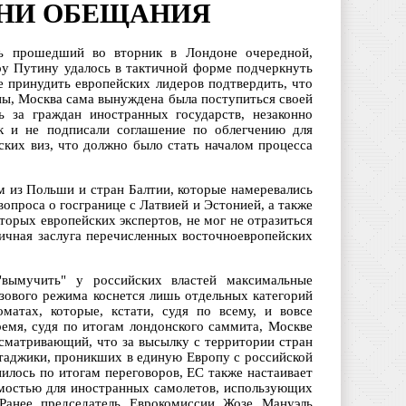
ДНИ ОБЕЩАНИЯ
ь прошедший во вторник в Лондоне очередной,
ру Путину удалось в тактичной форме подчеркнуть
е принудить европейских лидеров подтвердить, что
ны, Москва сама вынуждена была поступиться своей
ь за граждан иностранных государств, незаконно
к и не подписали соглашение по облегчению для
ких виз, что должно было стать началом процесса
м из Польши и стран Балтии, которые намеревались
опроса о госгранице с Латвией и Эстонией, а также
орых европейских экспертов, не мог не отразиться
личная заслуга перечисленных восточноевропейских
вымучить" у российских властей максимальные
зового режима коснется лишь отдельных категорий
матах, которые, кстати, судя по всему, и вовсе
ремя, судя по итогам лондонского саммита, Москве
усматривающий, что за высылку с территории стран
 таджики, проникших в единую Европу с российской
нилось по итогам переговоров, ЕС также настаивает
димостью для иностранных самолетов, использующих
 Ранее председатель Еврокомиссии Жозе Мануэль