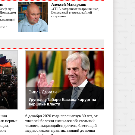
н:
Алексей Макаркин:
Жозеф Аун
«США сохраняют патронаж над
с Дональдом
Венесуэлой в чрезвычайной
ме
ситуации»
объемлющий
ице с
Эмиль Дабагян
 к
Уругваец Табаре Васкес: хирург на
вершине власти
ении
6 декабря 2020 года перешагнув 80 лет, от
сли первые
тяжелой болезни скончался обаятельный
кции,
человек, выдающийся деятель, блестящий
ание
медик онколог, практиковавший до конца