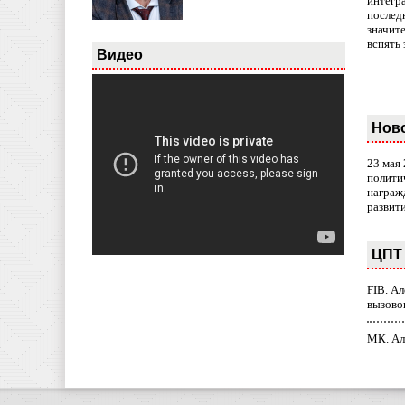
интегр
послед
значит
вспять 
Видео
Нов
23 мая
полити
награж
развит
ЦПТ 
FIB. А
вызово
МК. Ал