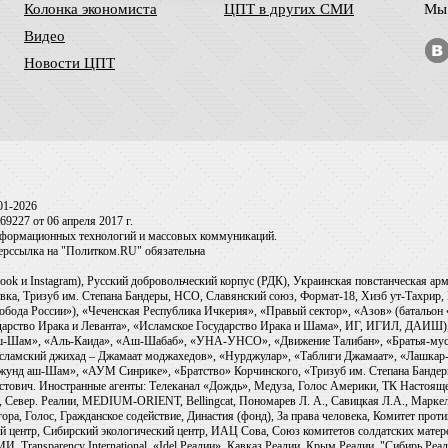
Колонка экономиста
ЦПТ в других СМИ
Мы 
Видео
Новости ЦПТ
01-2026
9227 от 06 апреля 2017 г.
информационных технологий и массовых коммуникаций.
перссылка на "Политком.RU" обязательна
ook и Instagram), Русский добровольческий корпус (РДК), Украинская повстанческая а
ка, Тризуб им. Степана Бандеры, НСО, Славянский союз, Формат-18, Хизб ут-Тахрир, 
обода России»), «Чеченская Республика Ичкерия», «Правый сектор», «Азов» (батальон
сударство Ирака и Леванта», «Исламское Государство Ирака и Шама», ИГ, ИГИЛ, ДАИШ
-аш-Шам», «Аль-Каида», «Аш-Шабаб», «УНА-УНСО», «Движение Талибан», «Братья-мус
Исламский джихад – Джамаат моджахедов», «Нурджулар», «Таблиги Джамаат», «Лашкар-
Джунд аш-Шам», «АУМ Синрике», «Братство» Корчинского, «Тризуб им. Степана Банде
ович. Иностранные агенты: Телеканал «Дождь», Медуза, Голос Америки, ТК Настоящее Вр
 Север. Реалии, MEDIUM-ORIENT, Bellingcat, Пономарев Л. А., Савицкая Л.А., Маркело
ора, Голос, Гражданское содействие, Династия (фонд), За права человека, Комитет про
й центр, Сибирский экологический центр, ИАЦ Сова, Союз комитетов солдатских матер
ransparency International, «Idel.Реалии», Кавказ.Реалии, Крым.Реалии, "Сибирь.Реали