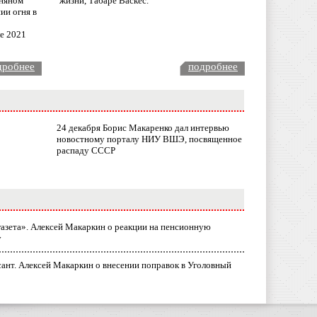
няном
жизни, Табаре Васкес.
ии огня в
ле 2021
дробнее
подробнее
24 декабря Борис Макаренко дал интервью
новостному порталу НИУ ВШЭ, посвященное
распаду СССР
газета». Алексей Макаркин о реакции на пенсионную
у
ант. Алексей Макаркин о внесении поправок в Уголовный