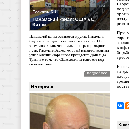
Барро
под у
Политком.RU
орган
возду
Панамский канал: США vs.
режим
Китай
При э
Панамский канал останется в руках Панамы и
европ
будет открыт для торговли из всех стран. Об
закли
этом заявил панамский администратор водного
конфл
пути, Рикаурте Васкес который назвал опасными
борьб
утверждения избранного президента Дональда
требо
Трампа о том, что США должны взять его под
свой контроль.
К сож
тогда
подробнее
настр
громк
Интервью
посту
Ком