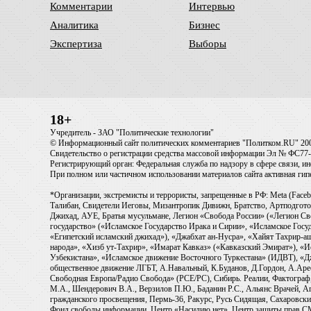
Комментарии
Интервью
Аналитика
Бизнес
Экспертиза
Выборы
18+
Учредитель - ЗАО "Политические технологии"
© Информационный сайт политических комментариев "Политком.RU" 20
Свидетельство о регистрации средства массовой информации Эл № ФС77-6
Регистрирующий орган: Федеральная служба по надзору в сфере связи, 
При полном или частичном использовании материалов сайта активная ги
*Организации, экстремисты и террористы, запрещенные в РФ: Meta (Faceb
Талибан, Свидетели Иеговы, Мизантропик Дивижн, Братство, Артподготов
Джихад, АУЕ, Братья мусульмане, Легион «Свобода России» («Легион Св
государство» («Исламское Государство Ирака и Сирии», «Исламское Го
«Египетский исламский джихад»), «Джабхат ан-Нусра», «Хайят Тахрир
народа», «Хизб ут-Тахрир», «Имарат Кавказ» («Кавказский Эмират»), «
Узбекистана», «Исламское движение Восточного Туркестана» (ИДВТ), «
общественное движение ЛГБТ, А.Навальный, К.Буданов, Д.Гордон, А.Арест
Свободная Европа/Радио Свобода» (PCE/PC), Сибирь. Реалии, Фактограф,
М.А., Шендерович В.А., Верзилов П.Ю., Баданин Р.С., Альянс Врачей, Аг
гражданского просвещения, Пермь-36, Ракурс, Русь Сидящая, Сахаровски
Фонд свободы информации, Центр «Насилию.нет», Центр защиты прав СМИ, T