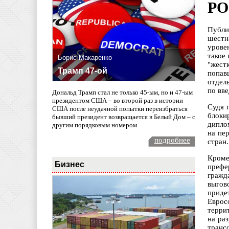
РО
Публи
шестн
урове
такое
Борис Макаренко
"жест
Трамп 47-ой
попав
отдел
по вв
Дональд Трамп стал не только 45-ым, но и 47-ым
президентом США – во второй раз в истории
Судя 
США после неудачной попытки переизбраться
блоки
бывший президент возвращается в Белый Дом – с
дипло
другим порядковым номером.
на пе
подробнее
стран.
Кроме
Бизнес
префе
гражд
выгов
приде
Еврос
терри
на ра
транс