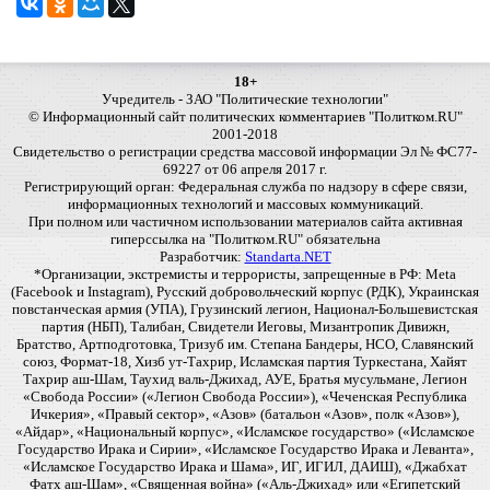
18+
Учредитель - ЗАО "Политические технологии"
© Информационный сайт политических комментариев "Политком.RU"
2001-2018
Свидетельство о регистрации средства массовой информации Эл № ФС77-
69227 от 06 апреля 2017 г.
Регистрирующий орган: Федеральная служба по надзору в сфере связи,
информационных технологий и массовых коммуникаций.
При полном или частичном использовании материалов сайта активная
гиперссылка на "Политком.RU" обязательна
Разработчик:
Standarta.NET
*Организации, экстремисты и террористы, запрещенные в РФ: Meta
(Facebook и Instagram), Русский добровольческий корпус (РДК), Украинская
повстанческая армия (УПА), Грузинский легион, Национал-Большевистская
партия (НБП), Талибан, Свидетели Иеговы, Мизантропик Дивижн,
Братство, Артподготовка, Тризуб им. Степана Бандеры, НСО, Славянский
союз, Формат-18, Хизб ут-Тахрир, Исламская партия Туркестана, Хайят
Тахрир аш-Шам, Таухид валь-Джихад, АУЕ, Братья мусульмане, Легион
«Свобода России» («Легион Свобода России»), «Чеченская Республика
Ичкерия», «Правый сектор», «Азов» (батальон «Азов», полк «Азов»),
«Айдар», «Национальный корпус», «Исламское государство» («Исламское
Государство Ирака и Сирии», «Исламское Государство Ирака и Леванта»,
«Исламское Государство Ирака и Шама», ИГ, ИГИЛ, ДАИШ), «Джабхат
Фатх аш-Шам», «Священная война» («Аль-Джихад» или «Египетский