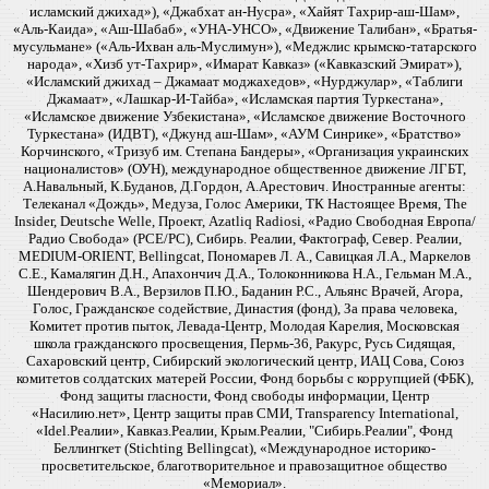
исламский джихад»), «Джабхат ан-Нусра», «Хайят Тахрир-аш-Шам»,
«Аль-Каида», «Аш-Шабаб», «УНА-УНСО», «Движение Талибан», «Братья-
мусульмане» («Аль-Ихван аль-Муслимун»), «Меджлис крымско-татарского
народа», «Хизб ут-Тахрир», «Имарат Кавказ» («Кавказский Эмират»),
«Исламский джихад – Джамаат моджахедов», «Нурджулар», «Таблиги
Джамаат», «Лашкар-И-Тайба», «Исламская партия Туркестана»,
«Исламское движение Узбекистана», «Исламское движение Восточного
Туркестана» (ИДВТ), «Джунд аш-Шам», «АУМ Синрике», «Братство»
Корчинского, «Тризуб им. Степана Бандеры», «Организация украинских
националистов» (ОУН), международное общественное движение ЛГБТ,
А.Навальный, К.Буданов, Д.Гордон, А.Арестович. Иностранные агенты:
Телеканал «Дождь», Медуза, Голос Америки, ТК Настоящее Время, The
Insider, Deutsche Welle, Проект, Azatliq Radiosi, «Радио Свободная Европа/
Радио Свобода» (PCE/PC), Сибирь. Реалии, Фактограф, Север. Реалии,
MEDIUM-ORIENT, Bellingcat, Пономарев Л. А., Савицкая Л.А., Маркелов
С.Е., Камалягин Д.Н., Апахончич Д.А., Толоконникова Н.А., Гельман М.А.,
Шендерович В.А., Верзилов П.Ю., Баданин Р.С., Альянс Врачей, Агора,
Голос, Гражданское содействие, Династия (фонд), За права человека,
Комитет против пыток, Левада-Центр, Молодая Карелия, Московская
школа гражданского просвещения, Пермь-36, Ракурс, Русь Сидящая,
Сахаровский центр, Сибирский экологический центр, ИАЦ Сова, Союз
комитетов солдатских матерей России, Фонд борьбы с коррупцией (ФБК),
Фонд защиты гласности, Фонд свободы информации, Центр
«Насилию.нет», Центр защиты прав СМИ, Transparency International,
«Idel.Реалии», Кавказ.Реалии, Крым.Реалии, "Сибирь.Реалии", Фонд
Беллингкет (Stichting Bellingcat), «Международное историко-
просветительское, благотворительное и правозащитное общество
«Мемориал».