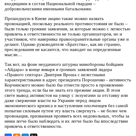
входящими в состав Национальной гвардии –
добровольческими именными батальонами.
Прошедшую в Киеве акцию также можно назвать
провокацией, поскольку реального противостояния не было –
были только громкие заявления, за которые можно с легкостью
привлечь к ответственности не только организаторов, но и
участников, что наверняка правоохранительные органы уже и
делают. Однако руководителя «Братства», как ни странно,
преследования не касаются, что наводит на определенные
мысли…
Так вот, на фоне неудачного штурма минобороны бойцами
«Айдара» в конце января и громких заявлений лидера
«Правого сектора» Дмитрия Яроша с нелестными
характеристиками в адрес президента Порошенко - активность
Корчинского можно было бы отнести просто к проявлению
этого тренда, если бы не знать его прежние акции. В этом
свете вывод активистов на улицу с лозунгами за отставку или
даже свержение власти на Украине перед лицом
экономического кризиса и наступления ополченцев без самой
попытки силовым путем эту власть свергнуть – не более чем
провокация, призванная проявить всех недовольных, чтобы за
ними легче было наблюдать и их легче было бы впоследствии
привлечь к ответственности.