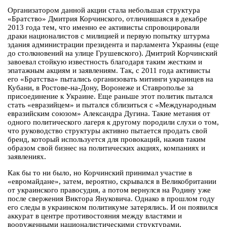
Организатором данной акции стала небольшая структура
«Братство» Дмитрия Корчинского, отличившаяся в декабре
2013 года тем, что именно ее активисты спровоцировали
драки националистов с милицией и первую попытку штурма
здания администрации президента и парламента Украины (еще
до столкновений на улице Грушевского). Дмитрий Корчинский
завоевал стойкую известность благодаря таким жестким и
эпатажным акциям и заявлениям. Так, с 2011 года активисты
его «Братства» пытались организовать митинги украинцев на
Кубани, в Ростове-на-Дону, Воронеже и Ставрополье за
присоединение к Украине. Еще раньше этот политик пытался
стать «евразийцем» и пытался сблизиться с «Международным
евразийским союзом» Александра Дугина. Такие метания от
одного политического лагеря к другому породили слухи о том,
что руководство структуры активно пытается продать свой
бренд, который используется для провокаций, нажив таким
образом свой бизнес на политических акциях, компаниях и
заявлениях.
Как бы то ни было, но Корчинский принимал участие в
«евромайдане», затем, вероятно, скрывался в Великобритании
от украинского правосудия, а потом вернулся на Родину уже
после свержения Виктора Януковича. Однако в прошлом году
его следы в украинском политикуме затерялись. И он появился
аккурат в центре противостояния между властями и
вооруженными националистическими структурами,