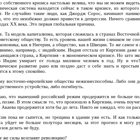
о собственного кризиса настолько велика, что мы не можем видет
мическая система находится сейчас в таком кризисе, из которого 
т. Не случайно такие люди, как Джордж Сорос, начинают панико
и, что это неизбежно должно привести к депрессии. Ничего сравни
одах XX века. Это первая глобальная причина.
е. Та модель капитализма, которая сложилась в странах Восточно
оветскому обществу. То есть уровень нашей жизни слишком не со
кономика, как в Нигерии, а общество, как в Швеции. То же самое и
авнимо, например, с индийским. Индия отстала от Киргизии даже не
ающаяся страна, а Киргизия - в экономическом кризисе. Но зато эк
В Индии умирает от голода миллион человек в год. Ну и чт
мическое развитие рано или поздно даст о себе знать и просты
тся к этому спокойно.
му восточно-европейские общества нежизнеспособны. Либо они д
арственного устройства, либо погибнуть.
аю, что нынешний российский режим продержится не больше полу
, позже. В этом смысле то, что произошло в Киргизии, очень поучи
Акаева продержится хотя бы до лета. Никто не ожидал, что он расс
сии пока не сыпется, но трещина в здании уже есть. И как только
са уйдет не больше полутора месяцев, за этот прогноз я могу р
зов делать не буду.
ие же силы возглавят революцию?