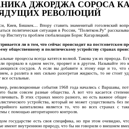
НИКА ДЖОРДЖА СОРОСА К
РЯДУЩИХ РЕВОЛЮЦИЙ
си, Киев, Бишкек… Впору ставить знаменитый гоголевский вопро
ваться политическая ситуация в России, "Политком.Ру" рассказыва
тор Института проблем глобализации Борис Кагарлицкий.
атривается ли в том, что сейчас происходит на постсоветском п
оему общественному и политическому устройству странах проис
иальные процессы всегда катятся волной. Такова уж их природа. Ес
сли прорвало в одном месте, прорвет и в другом. Называйте это
ающихся сосудов. А если вы добавите к этому еще и то, что 
нием, а разлита в них сильно разогретая жидкость, то не стоит у
 все остальные.
мер, революционные события 1968 года начались с Варшавы, пото
это были совсем разные общества. А вот что касается степен
еличивать. В этих странах много разного, но есть важное общее
алистического устройства, который не может существовать без 
ерийного капитализма является то, что во всех странах с та
емы с помощью авторитарного контроля.
дом государстве есть своя специфика, но при этом очевидно, чт
ые имеют внутреннюю природу, что бы ни говорили о внешнем вме