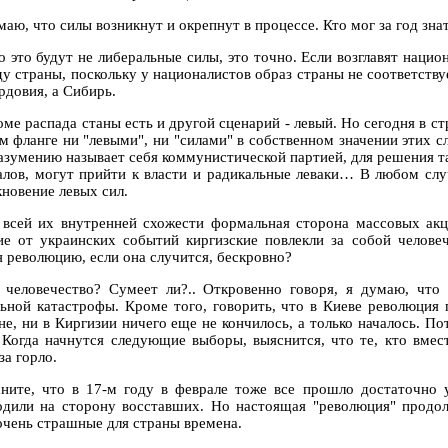
маю, что силы возникнут и окрепнут в процессе. Кто мог за год зн
то это будут не либеральные силы, это точно. Если возглавят наци
ду страны, поскольку у националистов образ страны не соответств
рдовия, а Сибирь.
оме распада станы есть и другой сценарий - левый. Но сегодня в с
м фланге ни "левыми", ни "силами" в собственном значении этих сл
азумению называет себя коммунистической партией, для решения та
алов, могут прийти к власти и радикальные леваки… В любом слу
кновение левых сил.
 всей их внутренней схожести формальная сторона массовых акц
ие от украинских событий киргизские повлекли за собой челове
я революцию, если она случится, бескровно?
 человечество? Сумеет ли?.. Откровенно говоря, я думаю, что 
льной катастрофы. Кроме того, говорить, что в Киеве революция
не, ни в Киргизии ничего еще не кончилось, а только началось. П
. Когда начнутся следующие выборы, выяснится, что те, кто вме
за горло.
ните, что в 17-м году в феврале тоже все прошло достаточно у
одили на сторону восставших. Но настоящая "революция" продол
очень страшные для страны времена.