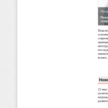
Поли
Поко
совр
Поколе
основн
совреме
принци
интегр
послед
значит
вспять 
Нов
23 мая
полити
награж
развит