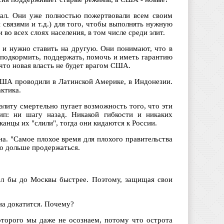
иал. Они уже полностью пожертвовали всем своим
связями и т.д.) для того, чтобы выполнять нужную
во всех слоях населения, в том числе среди элит.
 и нужно ставить на другую. Они понимают, что в
, подкормить, поддержать, помочь и иметь гарантию
 что новая власть не будет врагом США.
США проводили в Латинской Америке, в Индонезии.
ктика.
элиту смертельно пугает возможность того, что эти
п: ни шагу назад. Никакой гибкости и никаких
анцы их "слили", тогда они кидаются к России.
а. "Самое плохое время для плохого правительства
но дольше продержаться.
шел бы до Москвы быстрее. Поэтому, защищая свои
лна докатится. Почему?
оторого мы даже не осознаем, потому что острота