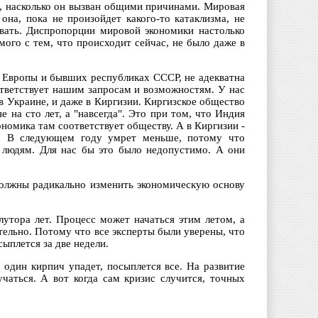
ь, насколько он вызван общими причинами. Мировая
она, пока не произойдет какого-то катаклизма, не
вать. Диспропорции мировой экономики настолько
мого с тем, что происходит сейчас, не было даже в
й Европы и бывших республиках СССР, не адекватна
ответствует нашим запросам и возможностям. У нас
 в Украине, и даже в Киргизии. Киргизское общество
 на сто лет, а "навсегда". Это при том, что Индия
ономика там соответствует обществу. А в Киргизии -
о? В следующем году умрет меньше, потому что
м людям. Для нас бы это было недопустимо. А они
олжны радикально изменить экономическую основу
тора лет. Процесс может начаться этим летом, а
тельно. Потому что все эксперты были уверены, что
ыплется за две недели.
 один кирпич упадет, посыплется все. На развитие
учаться. А вот когда сам кризис случится, точных