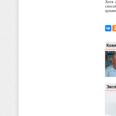
Хотя 
спосо
цунам
Ком
Эксп