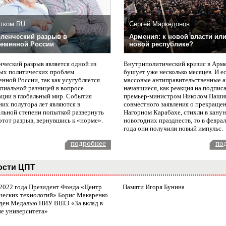
тком.RU
Сергей Маркедонов
ленческий разрыв в
Армения: к новой власти или
еменной России
новой республике?
нческий разрыв является одной из
Внутриполитический кризис в Арм
ых политических проблем
бушует уже несколько месяцев. И е
нной России, так как усугубляется
массовые антиправительственные а
пиальной разницей в вопросе
начавшиеся, как реакция на подпис
ации в глобальный мир. События
премьер-министром Николом Паши
них полутора лет являются в
совместного заявления о прекращен
ельной степени попыткой развернуть
Нагорном Карабахе, стихли в канун
этот разрыв, вернувшись к «норме».
новогодних празднеств, то в февра
года они получили новый импульс.
подробнее
по
ости ЦПТ
 2022 года Президент Фонда «Центр
Памяти Игоря Бунина
ческих технологий» Борис Макаренко
ден Медалью НИУ ВШЭ «За вклад в
ие университета»