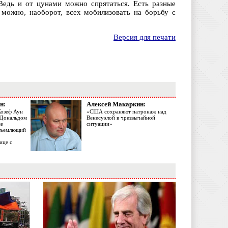
Ведь и от цунами можно спрятаться. Есть разные
 можно, наоборот, всех мобилизовать на борьбу с
Версия для печати
н:
Алексей Макаркин:
Жозеф Аун
«США сохраняют патронаж над
с Дональдом
Венесуэлой в чрезвычайной
ме
ситуации»
объемлющий
ице с