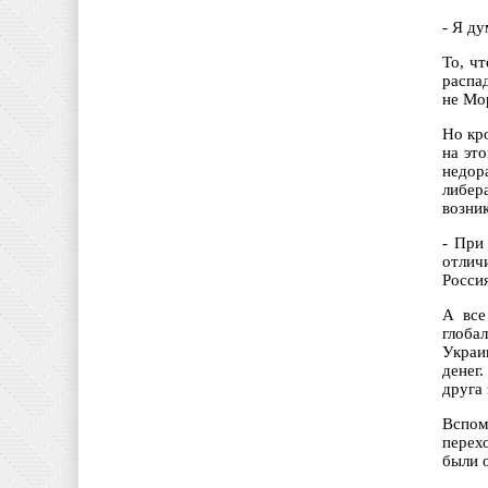
- Я ду
То, ч
распа
не Мо
Но кр
на это
недор
либер
возни
- При
отлич
Росси
А все
глоба
Украи
денег
друга 
Вспом
перех
были 