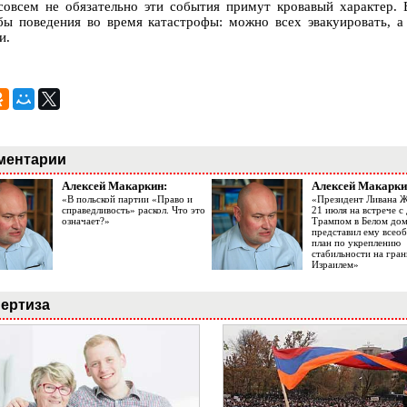
совсем не обязательно эти события примут кровавый характер. 
бы поведения во время катастрофы: можно всех эвакуировать, а
и.
ментарии
Алексей Макаркин:
Алексей Макарки
«В польской партии «Право и
«Президент Ливана 
справедливость» раскол. Что это
21 июля на встрече 
означает?»
Трампом в Белом до
представил ему все
план по укреплению
стабильности на гран
Израилем»
ертиза