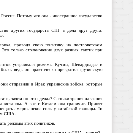
 Россия. Потому что она - иностранное государство
ство других государств СНГ в дела друг друга.
е.
рика, проводя свою политику на постсоветском
. Это только столкновение двух разных тактик при
центов устраивали режимы Кучмы, Шеварднадзе и
было, ведь он практически превратил грузинскую
они отправили в Ирак украинские войска, которые
ати, зачем он это сделал? С точки зрения давления
анистаном. А вот с Китаем она граничит. Принят
мещать американские силы у китайской границы. То
сам США.
вать режимы этих политиков.
оссия поддерживает старые режимы, а США - новые?