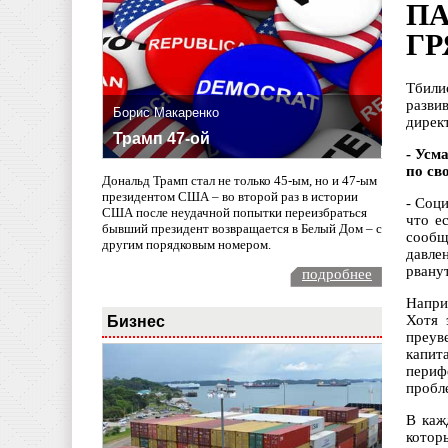
ПА
Г
Тбили
разви
Борис Макаренко
дирек
Трамп 47-ой
- Усм
по св
Дональд Трамп стал не только 45-ым, но и 47-ым
президентом США – во второй раз в истории
- Соц
США после неудачной попытки переизбраться
что е
бывший президент возвращается в Белый Дом – с
сообщ
другим порядковым номером.
давле
рванут
подробнее
Напри
Бизнес
Хотя 
преув
капит
периф
пробл
В каж
котор