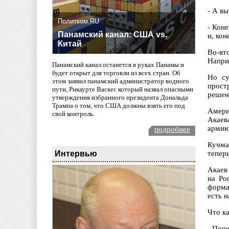
- А в
Политком.RU
- Кон
Панамский канал: США vs.
и, кон
Китай
Во-вт
Напри
Панамский канал останется в руках Панамы и
будет открыт для торговли из всех стран. Об
Но су
этом заявил панамский администратор водного
прост
пути, Рикаурте Васкес который назвал опасными
решен
утверждения избранного президента Дональда
Трампа о том, что США должны взять его под
Амери
свой контроль.
Акаев
армию
подробнее
Кучма
Интервью
тепер
Акаев
на Ро
форма
есть 
Что к
- Поч