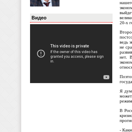
нашег
эконо
выйде
Видео
велик
20-х г
Второ
постс
ведь э
не ср
развив
нет. 
эконо
относя
Поэто
госуд
Я дум
может
режим 
В Рос
кризи
прогно
- Как