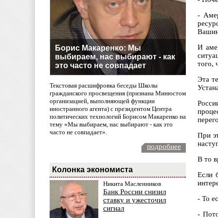
- Аме
ресур
Вашинг
И аме
Борис Макаренко: Мы
ситуа
выбираем, нас выбирают - как
того, 
это часто не совпадает
Эта т
Текстовая расшифровка беседы Школы
Устана
гражданского просвещения (признана Минюстом
организацией, выполняющей функции
Росси
иностранного агента) с президентом Центра
проце
политических технологий Борисом Макаренко на
перег
тему «Мы выбираем, нас выбирают - как это
часто не совпадает».
При э
насту
подробнее
В то в
Колонка экономиста
Если 
интер
Никита Масленников
Банк России снизил
- То е
ставку и ужесточил
сигнал
- Пот