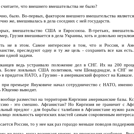
ы считаете, что внешнего вмешательства не было?
ечно, было. Во-первых, фактором внешнего вмешательства является
ечно же, вмешивалась в дела соседних с ней государств.
орых, вмешательство США и Евросоюза. В-третьих, вмешатель
мер, Грузия вмешивается в дела Украины, хоть и довольно неуклюж
ть не в этом. Самое интересное в том, что и Россия, и Аме
ранстве, преследуют одну и ту же цель - сохранить все как есть
ии одной задачи.
канцев ведь устраивало положение дел в СНГ. Их на 200 про
а. Более лояльных США политиков, чем Шеварднадзе, в СНГ не 
 в придаток НАТО, а Грузию - в американский форпост на Кавказе.
 при премьере Януковиче начал сотрудничество с НАТО, именно 
ь Ющенко выводит.
 вообще разместил на территории Киргизии американские базы. Кст
ссию - это смешно. Афганистан? Но Киргизия не граничит с Афг
льный предлог - для борьбы с талибами в Афганистане нужно раз
налицо лояльность киргизских властей самым сокровенным интере
асается России, то у нее как раз гораздо меньше поводов поддержи
ему же тогда, когда возникает кризис, то происходит наоборот - Р