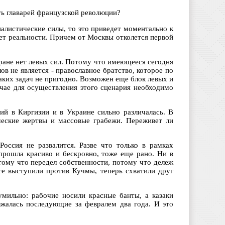
ать главарей французской революции?
оналистические силы, то это приведет моментально к
ует реальности. Причем от Москвы отколется первой
тране нет левых сил. Потому что имеющееся сегодня
ов не является - православное братство, которое по
ких задач не пригодно. Возможен еще блок левых и
чае для осуществления этого сценария необходимо
ий в Киргизии и в Украине сильно различалась. В
ческие жертвы и массовые грабежи. Переживет ли
Россия не развалится. Разве что только в рамках
 прошла красиво и бескровно, тоже еще рано. Ни в
отому что передел собственности, потому что дележ
сте выступили против Кучмы, теперь схватили друг
мильно: рабочие носили красные банты, а казаки
жалась последующие за февралем два года. И это