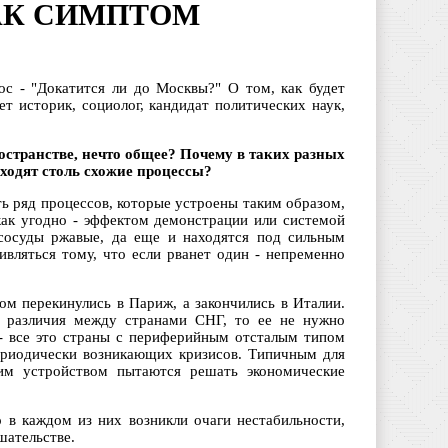
АК СИМПТОМ
с - "Докатится ли до Москвы?" О том, как будет
ет историк, социолог, кандидат политических наук,
ространстве, нечто общее? Почему в таких разных
ходят столь схожие процессы?
ть ряд процессов, которые устроены таким образом,
 как угодно - эффектом демонстрации или системой
сосуды ржавые, да еще и находятся под сильным
дивляться тому, что если рванет один - непременно
м перекинулись в Париж, а закончились в Италии.
и различия между странами СНГ, то ее не нужно
 - все это страны с периферийным отсталым типом
периодически возникающих кризисов. Типичным для
ким устройством пытаются решать экономические
о в каждом из них возникли очаги нестабильности,
шательстве.