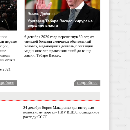
Эмиль Дабагян
 к
Уругваец Табаре Васкес: хирург на
вершине власти
ении
6 декабря 2020 года перешагнув 80 лет, от
сли первые
тяжелой болезни скончался обаятельный
кции,
человек, выдающийся деятель, блестящий
ание
медик онколог, практиковавший до конца
няном
жизни, Табаре Васкес.
ии огня в
ле 2021
дробнее
подробнее
24 декабря Борис Макаренко дал интервью
новостному порталу НИУ ВШЭ, посвященное
распаду СССР