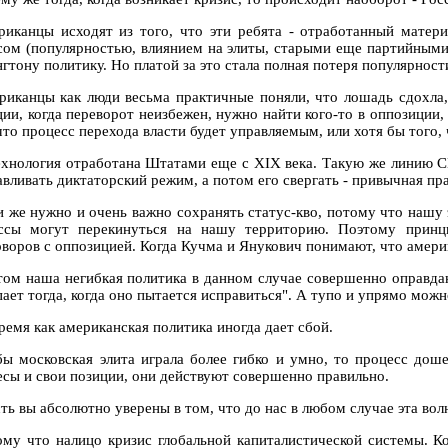
риканцы исходят из того, что эти ребята - отработанный матер
сом (популярностью, влиянием на элиты, старыми еще партийными 
тону политику. Но платой за это стала полная потеря популярности 
риканцы как люди весьма практичные поняли, что лошадь сдохла,
ции, когда переворот неизбежен, нужно найти кого-то в оппозиции
что процесс перехода власти будет управляемым, или хотя бы того,
ехнология отработана Штатами еще с XIX века. Такую же линию 
вливать диктаторский режим, а потом его свергать - привычная пра
и же нужно и очень важно сохранять статус-кво, потому что нашу 
ссы могут перекинуться на нашу территорию. Поэтому принци
оворов с оппозицией. Когда Кучма и Янукович понимают, что америк
том наша негибкая политика в данном случае совершенно оправдан
пает тогда, когда оно пытается исправиться". А тупо и упрямо мож
ремя как американская политика иногда дает сбой.
бы московская элита играла более гибко и умно, то процесс до
есы и свои позиции, они действуют совершенно правильно.
сть вы абсолютно уверены в том, что до нас в любом случае эта во
ому что налицо кризис глобальной капиталистической системы. К