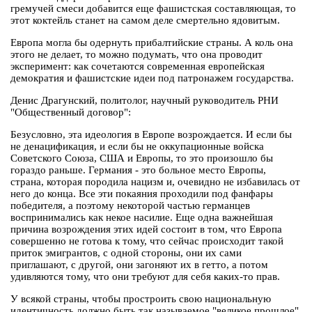
гремучей смеси добавится еще фашистская составляющая, то
этот коктейль станет на самом деле смертельно ядовитым.
Европа могла бы одернуть прибалтийские страны. А коль она
этого не делает, то можно подумать, что она проводит
эксперимент: как сочетаются современная европейская
демократия и фашистские идеи под патронажем государства.
Денис Драгунский, политолог, научный руководитель РНИ
"Общественный договор":
Безусловно, эта идеология в Европе возрождается. И если бы
не денацификация, и если бы не оккупационные войска
Советского Союза, США и Европы, то это произошло бы
гораздо раньше. Германия - это больное место Европы,
страна, которая породила нацизм и, очевидно не избавилась от
него до конца. Все эти покаяния проходили под фанфары
победителя, а поэтому некоторой частью германцев
воспринимались как некое насилие. Еще одна важнейшая
причина возрождения этих идей состоит в том, что Европа
совершенно не готова к тому, что сейчас происходит такой
приток эмигрантов, с одной стороны, они их сами
приглашают, с другой, они загоняют их в гетто, а потом
удивляются тому, что они требуют для себя каких-то прав.
У всякой страны, чтобы простроить свою национальную
идентичность должно быть так называемое "великое прошлое".