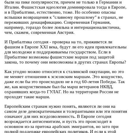
были на пике популярности, причем не только в Германии и
Италии. Фашистская идеология доминировала тогда в Европе,
и в Прибалтике, естественно, тоже. Но особенно опасны
вспышки возвращения к "славному прошлому" в странах, не
переживших денацификацию. Современная Германия,
например, гораздо более лояльна и интернационалистична,
чем, скажем, современная Австрия.
И Прибалтика сегодня - проверка на то, приживется ли
фашизм в Европе XXI века, будут ли его идеи привлекательны
для молодежи и поддерживаемы государством. Если в
Прибалтике возможны фашистские марши под защитой
закона, то почему они невозможны в других странах Европы?
Как угодно можно относится к сталинской оккупации, но это
не меняет отношения к эсэсовским маршам. Это кощунство,
даже если бы это происходило не в год 60-летия Победы. Так
же, как кощунственным был бы марш ветеранов НКВД,
охранявших когда-то ГУЛАГ. Но на территории России не
проходят такие марши.
Европейским странам нужно понять, являются ли они на
самом деле демократичными и толерантными или эти понятия
означают для них вседозволенность. В Европе сегодня
возрождается антисемитизм, и пусть это происходит в
основном из-за притока арабских эмигрантов, но зато при
полной поддержке европейских политиков. И если к этой