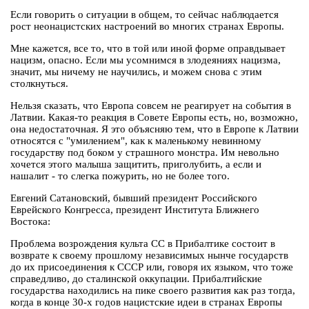
Если говорить о ситуации в общем, то сейчас наблюдается
рост неонацистских настроений во многих странах Европы.
Мне кажется, все то, что в той или иной форме оправдывает
нацизм, опасно. Если мы усомнимся в злодеяниях нацизма,
значит, мы ничему не научились, и можем снова с этим
столкнуться.
Нельзя сказать, что Европа совсем не реагирует на события в
Латвии. Какая-то реакция в Совете Европы есть, но, возможно,
она недостаточная. Я это объясняю тем, что в Европе к Латвии
относятся с "умилением", как к маленькому невинному
государству под боком у страшного монстра. Им невольно
хочется этого малыша защитить, приголубить, а если и
нашалит - то слегка пожурить, но не более того.
Евгений Сатановский, бывший президент Российского
Еврейского Конгресса, президент Института Ближнего
Востока:
Проблема возрождения культа СС в Прибалтике состоит в
возврате к своему прошлому независимых нынче государств
до их присоединения к СССР или, говоря их языком, что тоже
справедливо, до сталинской оккупации. Прибалтийские
государства находились на пике своего развития как раз тогда,
когда в конце 30-х годов нацистские идеи в странах Европы