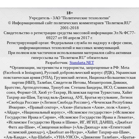
18+
Учредитель - ЗАО "Политические технологии"
© Информационный сайт политических комментариев "Политком.RU"
2001-2018
Свидетельство о регистрации средства массовой информации Эл № ФС77-
69227 от 06 апреля 2017 г.
Регистрирующий орган: Федеральная служба по надзору в сфере связи,
информационных технологий и массовых коммуникаций.
При полном или частичном использовании материалов сайта активная
гиперссылка на "Политком.RU" обязательна
Разработчик:
Standarta.NET
*Организации, экстремисты и террористы, запрещенные в РФ: Meta
(Facebook и Instagram), Русский добровольческий корпус (РДК), Украинская
повстанческая армия (УПА), Грузинский легион, Национал-Большевистская
партия (НБП), Талибан, Свидетели Иеговы, Мизантропик Дивижн,
Братство, Артподготовка, Тризуб им. Степана Бандеры, НСО, Славянский
союз, Формат-18, Хизб ут-Тахрир, Исламская партия Туркестана, Хайят
Тахрир аш-Шам, Таухид валь-Джихад, АУЕ, Братья мусульмане, Легион
«Свобода России» («Легион Свобода России»), «Чеченская Республика
Ичкерия», «Правый сектор», «Азов» (батальон «Азов», полк «Азов»),
«Айдар», «Национальный корпус», «Исламское государство» («Исламское
Государство Ирака и Сирии», «Исламское Государство Ирака и Леванта»,
«Исламское Государство Ирака и Шама», ИГ, ИГИЛ, ДАИШ), «Джабхат
Фатх аш-Шам», «Священная война» («Аль-Джихад» или «Египетский
исламский джихад»), «Джабхат ан-Нусра», «Хайят Тахрир-аш-Шам»,
«Аль-Каида», «Аш-Шабаб», «УНА-УНСО», «Движение Талибан», «Братья-