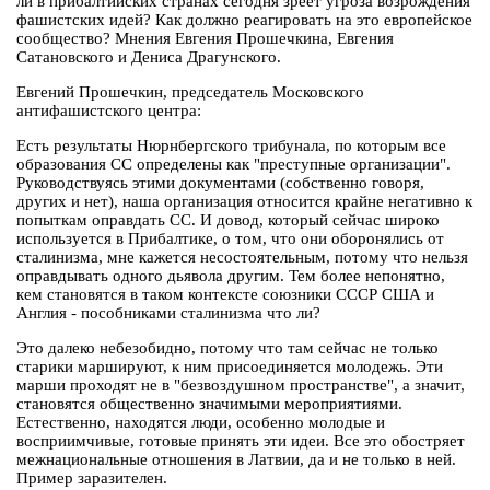
ли в прибалтийских странах сегодня зреет угроза возрождения
фашистских идей? Как должно реагировать на это европейское
сообщество? Мнения Евгения Прошечкина, Евгения
Сатановского и Дениса Драгунского.
Евгений Прошечкин, председатель Московского
антифашистского центра:
Есть результаты Нюрнбергского трибунала, по которым все
образования СС определены как "преступные организации".
Руководствуясь этими документами (собственно говоря,
других и нет), наша организация относится крайне негативно к
попыткам оправдать СС. И довод, который сейчас широко
используется в Прибалтике, о том, что они оборонялись от
сталинизма, мне кажется несостоятельным, потому что нельзя
оправдывать одного дьявола другим. Тем более непонятно,
кем становятся в таком контексте союзники СССР США и
Англия - пособниками сталинизма что ли?
Это далеко небезобидно, потому что там сейчас не только
старики маршируют, к ним присоединяется молодежь. Эти
марши проходят не в "безвоздушном пространстве", а значит,
становятся общественно значимыми мероприятиями.
Естественно, находятся люди, особенно молодые и
восприимчивые, готовые принять эти идеи. Все это обостряет
межнациональные отношения в Латвии, да и не только в ней.
Пример заразителен.