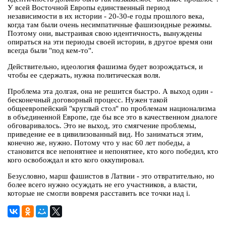
У всей Восточной Европы единственный период
независимости в их истории - 20-30-е годы прошлого века,
когда там были очень несимпатичные фашизоидные режимы.
Поэтому они, выстраивая свою идентичность, вынуждены
опираться на эти периоды своей истории, в другое время они
всегда были "под кем-то".
Действительно, идеология фашизма будет возрождаться, и
чтобы ее сдержать, нужна политическая воля.
Проблема эта долгая, она не решится быстро. А выход один -
бесконечный договорный процесс. Нужен такой
общеевропейский "круглый стол" по проблемам национализма
в объединенной Европе, где бы все это в качественном диалоге
обговаривалось. Это не выход, это смягчение проблемы,
приведение ее в цивилизованный вид. Но заниматься этим,
конечно же, нужно. Потому что у нас 60 лет победы, а
становится все непонятнее и непонятнее, кто кого победил, кто
кого освобождал и кто кого оккупировал.
Безусловно, марш фашистов в Латвии - это отвратительно, но
более всего нужно осуждать не его участников, а власти,
которые не смогли вовремя расставить все точки над i.