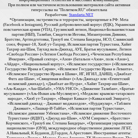
При полном или частичном использовании материалов сайта активная
гиперссылка на "Политком.RU" обязательна
Разработчик:
Standarta.NET
*Организации, экстремисты и террористы, запрещенные в РФ: Meta
(Facebook и Instagram), Русский добровольческий корпус (РДК), Украинская
повстанческая армия (УПА), Грузинский легион, Национал-Большевистская
партия (НБП), Талибан, Свидетели Иеговы, Мизантропик Дивижн,
Братство, Артподготовка, Тризуб им. Степана Бандеры, НСО, Славянский
союз, Формат-18, Хизб ут-Тахрир, Исламская партия Туркестана, Хайят
Тахрир аш-Шам, Таухид валь-Джихад, АУЕ, Братья мусульмане, Легион
«Свобода России» («Легион Свобода России»), «Чеченская Республика
Ичкерия», «Правый сектор», «Азов» (батальон «Азов», полк «Азов»),
«Айдар», «Национальный корпус», «Исламское государство» («Исламское
Государство Ирака и Сирии», «Исламское Государство Ирака и Леванта»,
«Исламское Государство Ирака и Шама», ИГ, ИГИЛ, ДАИШ), «Джабхат
Фатх аш-Шам», «Священная война» («Аль-Джихад» или «Египетский
исламский джихад»), «Джабхат ан-Нусра», «Хайят Тахрир-аш-Шам»,
«Аль-Каида», «Аш-Шабаб», «УНА-УНСО», «Движение Талибан», «Братья-
мусульмане» («Аль-Ихван аль-Муслимун»), «Меджлис крымско-татарского
народа», «Хизб ут-Тахрир», «Имарат Кавказ» («Кавказский Эмират»),
«Исламский джихад – Джамаат моджахедов», «Нурджулар», «Таблиги
Джамаат», «Лашкар-И-Тайба», «Исламская партия Туркестана»,
«Исламское движение Узбекистана», «Исламское движение Восточного
Туркестана» (ИДВТ), «Джунд аш-Шам», «АУМ Синрике», «Братство»
Корчинского, «Тризуб им. Степана Бандеры», «Организация украинских
националистов» (ОУН), международное общественное движение ЛГБТ,
А.Навальный, К.Буданов, Д.Гордон, А.Арестович. Иностранные агенты:
Телеканал «Дождь», Медуза, Голос Америки, ТК Настоящее Время, The