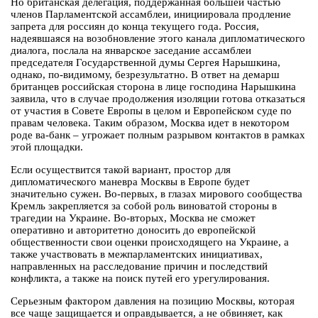
Но британская делегация, поддержанная большей частью
членов Парламентской ассамблеи, инициировала продление
запрета для россиян до конца текущего года. Россия,
надеявшаяся на возобновление этого канала дипломатического
диалога, послала на январское заседание ассамблеи
председателя Государственной думы Сергея Нарышкина,
однако, по-видимому, безрезультатно. В ответ на демарш
британцев российская сторона в лице господина Нарышкина
заявила, что в случае продолжения изоляции готова отказаться
от участия в Совете Европы в целом и Европейском суде по
правам человека. Таким образом, Москва идет в некотором
роде ва-банк – угрожает полным разрывом контактов в рамках
этой площадки.
Если осуществится такой вариант, простор для
дипломатического маневра Москвы в Европе будет
значительно сужен. Во-первых, в глазах мирового сообщества
Кремль закрепляется за собой роль виноватой стороны в
трагедии на Украине. Во-вторых, Москва не сможет
оперативно и авторитетно доносить до европейской
общественности свои оценки происходящего на Украине, а
также участвовать в межпарламентских инициативах,
направленных на расследование причин и последствий
конфликта, а также на поиск путей его урегулирования.
Серьезным фактором давления на позицию Москвы, которая
все чаще защищается и оправдывается, а не обвиняет, как