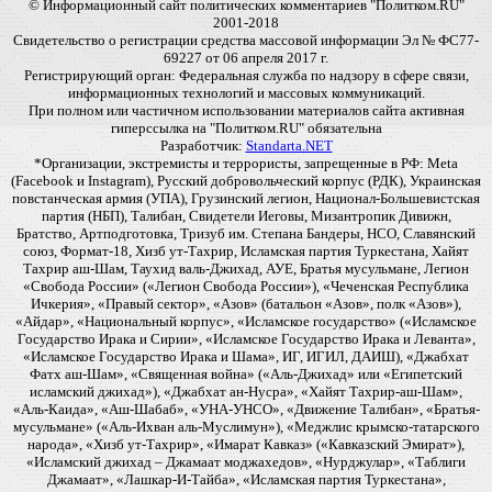
© Информационный сайт политических комментариев "Политком.RU"
2001-2018
Свидетельство о регистрации средства массовой информации Эл № ФС77-
69227 от 06 апреля 2017 г.
Регистрирующий орган: Федеральная служба по надзору в сфере связи,
информационных технологий и массовых коммуникаций.
При полном или частичном использовании материалов сайта активная
гиперссылка на "Политком.RU" обязательна
Разработчик:
Standarta.NET
*Организации, экстремисты и террористы, запрещенные в РФ: Meta
(Facebook и Instagram), Русский добровольческий корпус (РДК), Украинская
повстанческая армия (УПА), Грузинский легион, Национал-Большевистская
партия (НБП), Талибан, Свидетели Иеговы, Мизантропик Дивижн,
Братство, Артподготовка, Тризуб им. Степана Бандеры, НСО, Славянский
союз, Формат-18, Хизб ут-Тахрир, Исламская партия Туркестана, Хайят
Тахрир аш-Шам, Таухид валь-Джихад, АУЕ, Братья мусульмане, Легион
«Свобода России» («Легион Свобода России»), «Чеченская Республика
Ичкерия», «Правый сектор», «Азов» (батальон «Азов», полк «Азов»),
«Айдар», «Национальный корпус», «Исламское государство» («Исламское
Государство Ирака и Сирии», «Исламское Государство Ирака и Леванта»,
«Исламское Государство Ирака и Шама», ИГ, ИГИЛ, ДАИШ), «Джабхат
Фатх аш-Шам», «Священная война» («Аль-Джихад» или «Египетский
исламский джихад»), «Джабхат ан-Нусра», «Хайят Тахрир-аш-Шам»,
«Аль-Каида», «Аш-Шабаб», «УНА-УНСО», «Движение Талибан», «Братья-
мусульмане» («Аль-Ихван аль-Муслимун»), «Меджлис крымско-татарского
народа», «Хизб ут-Тахрир», «Имарат Кавказ» («Кавказский Эмират»),
«Исламский джихад – Джамаат моджахедов», «Нурджулар», «Таблиги
Джамаат», «Лашкар-И-Тайба», «Исламская партия Туркестана»,