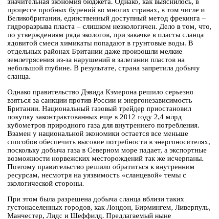
значительная экономия бюджета. Однако, как выяснилось, в
процессе пробных бурений во многих странах, в том числе и
Великобритании, единственный доступный метод фрекинга –
гидроразрыва пласта – слишком неэкологичен. Дело в том, что,
по утверждениям ряда экологов, при закачке в пласты сланца
ядовитой смеси химикаты попадают в грунтовые воды. В
отдельных районах Британии даже произошли мелкие
землетрясения из-за нарушений в залегании пластов на
небольшой глубине. В результате, страна запретила добычу
сланца.
Однако правительство Дэвида Кэмерона решило серьезно
взяться за санкции против России и энергонезависимость
Британии. Национальный газовый трейдер приостановил
покупку законтрактованных еще в 2012 году 2,4 млрд
кубометров природного газа для внутреннего потребления.
Взамен у национальной экономики остается все меньше
способов обеспечить высокие потребности в энергоносителях,
поскольку добыча газа в Северном море падает, а экспортные
возможности норвежских месторождений так же исчерпаны.
Поэтому правительство решило обратиться к внутренним
ресурсам, несмотря на уязвимость «сланцевой» темы с
экологической стороны.
При этом была разрешена добыча сланца вблизи таких
густонаселенных городов, как Лондон, Бирмингем, Ливерпуль,
Манчестер, Лидс и Шеффилд. Предлагаемый ныне