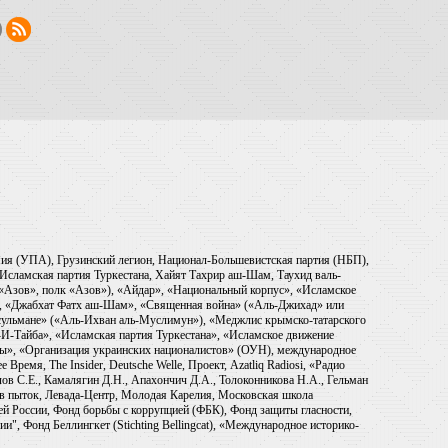
рмия (УПА), Грузинский легион, Национал-Большевистская партия (НБП),
Исламская партия Туркестана, Хайят Тахрир аш-Шам, Таухид валь-
 «Азов», полк «Азов»), «Айдар», «Национальный корпус», «Исламское
), «Джабхат Фатх аш-Шам», «Священная война» («Аль-Джихад» или
ульмане» («Аль-Ихван аль-Муслимун»), «Меджлис крымско-татарского
И-Тайба», «Исламская партия Туркестана», «Исламское движение
ры», «Организация украинских националистов» (ОУН), международное
емя, The Insider, Deutsche Welle, Проект, Azatliq Radiosi, «Радио
в С.Е., Камалягин Д.Н., Апахончич Д.А., Толоконникова Н.А., Гельман
тив пыток, Левада-Центр, Молодая Карелия, Московская школа
ей России, Фонд борьбы с коррупцией (ФБК), Фонд защиты гласности,
и", Фонд Беллингкет (Stichting Bellingcat), «Международное историко-