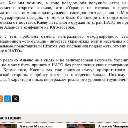
ка. Как мы помним, в ходе поездок оба получили отказ на п
ессмены открыто заявили, что «Украина не готова» к пост
матическая помощь в виде усиления санкционного давления на Мос
ждународных поездок, то можно было бы говорить о подготовк
 отказа от поставок Киеву летального оружия из стран НАТО не пр
ия Альянса в конфликте на Юго-востоке.
е с тем, проблема отмены нейтрального международного ст
мационной «стимуляции» интереса украинских элит и населения к 
альные представители Штатов уже поспешили поддержать отмену з
ну в НАТО».
о реально Альянс не в силах и не заинтересован включать Украину
а не может быть принята в НАТО без разрешения своих пригранич
. Кроме того, Киев и так уже получил статус приоритетного 
нской стороны в орбиту ключевых интересов Запада. Поэтому 
евый характер и никак не отражает реального уровня сотрудничест
ментарии
Алексей Макаркин:
Алексей Макарки