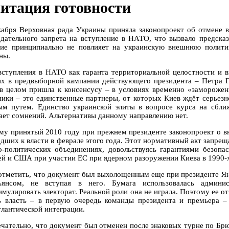
итация готовности
кабря Верховная рада Украины приняла законопроект об отмене в
одательного запрета на вступление в НАТО, что вызвало предск
ие принципиально не повлияет на украинскую внешнюю политик
ны.
вступления в НАТО как гаранта территориальной целостности и 
ых в предвыборной кампании действующего президента – Петра П
 в целом пришла к консенсусу – в условиях временно «замороже
ники – это единственные партнеры, от которых Киев ждёт серье
ым путем. Единство украинской элиты в вопросе курса на сбл
ает сомнений. Альтернативы данному направлению нет.
му принятый 2010 году при прежнем президенте законопроект о вн
дших к власти в феврале этого года. Этот нормативный акт запрещ
о-политических объединениях, довольствуясь гарантиями безоп
ей и США при участии ЕС при ядерном разоружении Киева в 1990-х 
отметить, что документ был выхолощенным еще при президенте Ян
янсом, не вступая в него. Бумага использовалась админи
мулировать электорат. Реальной роли она не играла. Поэтому ее отм
ь власть – в первую очередь команды президента и премьера – 
тлантической интеграции.
чательно, что документ был отменен после знаковых турне по Бр