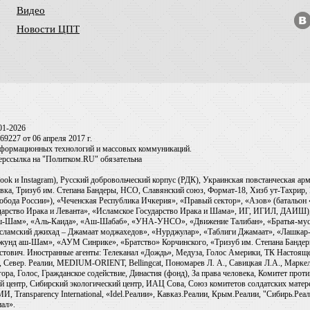
Видео
Новости ЦПТ
01-2026
9227 от 06 апреля 2017 г.
информационных технологий и массовых коммуникаций.
перссылка на "Политком.RU" обязательна
ook и Instagram), Русский добровольческий корпус (РДК), Украинская повстанческая а
ка, Тризуб им. Степана Бандеры, НСО, Славянский союз, Формат-18, Хизб ут-Тахрир, 
обода России»), «Чеченская Республика Ичкерия», «Правый сектор», «Азов» (батальон
сударство Ирака и Леванта», «Исламское Государство Ирака и Шама», ИГ, ИГИЛ, ДАИШ
-аш-Шам», «Аль-Каида», «Аш-Шабаб», «УНА-УНСО», «Движение Талибан», «Братья-мус
Исламский джихад – Джамаат моджахедов», «Нурджулар», «Таблиги Джамаат», «Лашкар-
Джунд аш-Шам», «АУМ Синрике», «Братство» Корчинского, «Тризуб им. Степана Банде
ович. Иностранные агенты: Телеканал «Дождь», Медуза, Голос Америки, ТК Настоящее Вр
 Север. Реалии, MEDIUM-ORIENT, Bellingcat, Пономарев Л. А., Савицкая Л.А., Маркело
ора, Голос, Гражданское содействие, Династия (фонд), За права человека, Комитет про
й центр, Сибирский экологический центр, ИАЦ Сова, Союз комитетов солдатских матер
ransparency International, «Idel.Реалии», Кавказ.Реалии, Крым.Реалии, "Сибирь.Реали
ал».