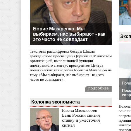
Борис Макаренко: Мы
выбираем, нас выбирают - как
Эксп
это часто не совпадает
Текстовая расшифровка беседы Школы
гражданского просвещения (признана Минюстом
организацией, выполняющей функции
иностранного агента) с президентом Центра
политических технологий Борисом Макаренко на
тему «Мы выбираем, нас выбирают - как это
часто не совпадает».
Поли
подробнее
Поко
совр
Колонка экономиста
Поколе
Никита Масленников
основн
Банк России снизил
совреме
ставку и ужесточил
принци
интегр
сигнал
послед