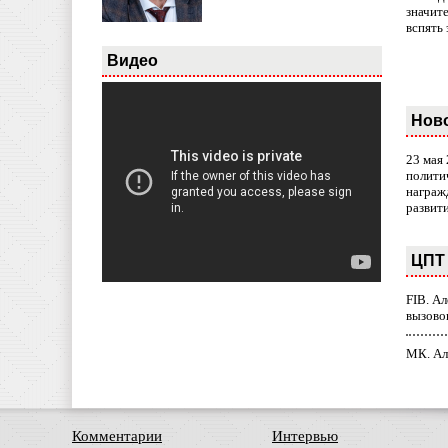
значит
вспять 
Видео
Нов
23 мая
полити
награж
развит
ЦПТ 
FIB. А
вызово
МК. Ал
Комментарии
Интервью