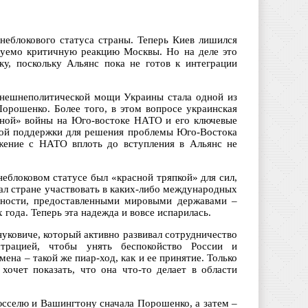
неблокового статуса страны. Теперь Киев лишился
азуемо критичную реакцию Москвы. Но на деле это
у, поскольку Альянс пока не готов к интеграции
внешнеполитической мощи Украины стала одной из
орошенко. Более того, в этом вопросе украинская
нной» войны на Юго-востоке НАТО и его ключевые
зной поддержки для решения проблемы Юго-Востока
ижение с НАТО вплоть до вступления в Альянс не
еблоковом статусе был «красной тряпкой» для сил,
ал стране участвовать в каких-либо международных
асности, предоставленными мировыми державами –
года. Теперь эта надежда и вовсе испарилась.
уковиче, который активно развивал сотрудничество
страцией, чтобы унять беспокойство России и
ена – такой же пиар-ход, как и ее принятие. Только
хочет показать, что она что-то делает в области
юсселю и Вашингтону сначала Порошенко, а затем –