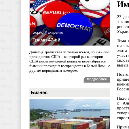
Им
23 де
закон
решен
Украи
Борис Макаренко
Трамп 47-ой
Тема 
главн
элита
Дональд Трамп стал не только 45-ым, но и 47-ым
участ
президентом США – во второй раз в истории
силов
США после неудачной попытки переизбраться
вызыв
бывший президент возвращается в Белый Дом – с
другим порядковым номером.
Поэто
подробнее
прише
военн
Росси
Бизнес
Надо 
с Аль
прости
тепер
евроа
Приме