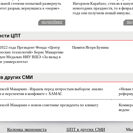
ельной степени попыткой развернуть
Нагорном Карабахе, стихли в канун
этот разрыв, вернувшись к «норме».
новогодних празднеств, то в февра
года они получили новый импульс.
подробнее
по
ости ЦПТ
 2022 года Президент Фонда «Центр
Памяти Игоря Бунина
ческих технологий» Борис Макаренко
ден Медалью НИУ ВШЭ «За вклад в
ие университета»
в других СМИ
лексей Макаркин - Израиль перед непростым выбором: анализ
«Новая 
в и перспектив в конфликте с ХАМАС
реформ
ексей Макаркин о новом советнике президента по климату
Коммерс
кодекс
Колонка экономиста
ЦПТ в других СМИ
Мы 