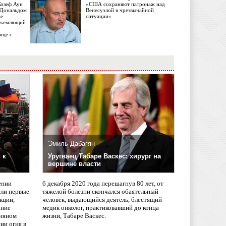
Жозеф Аун
«США сохраняют патронаж над
с Дональдом
Венесуэлой в чрезвычайной
ме
ситуации»
объемлющий
ице с
Эмиль Дабагян
 к
Уругваец Табаре Васкес: хирург на
вершине власти
ении
6 декабря 2020 года перешагнув 80 лет, от
сли первые
тяжелой болезни скончался обаятельный
кции,
человек, выдающийся деятель, блестящий
ание
медик онколог, практиковавший до конца
няном
жизни, Табаре Васкес.
ии огня в