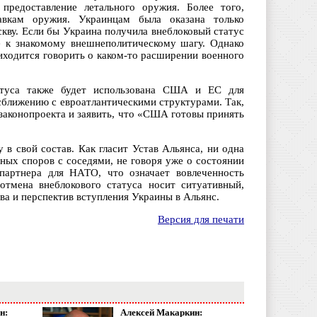
редоставление летального оружия. Более того,
авкам оружия. Украинцам была оказана только
кву. Если бы Украина получила внеблоковый статус
е к знакомому внешнеполитическому шагу. Однако
иходится говорить о каком-то расширении военного
атуса также будет использована США и ЕС для
сближению с евроатлантическими структурами. Так,
аконопроекта и заявить, что «США готовы принять
 в свой состав. Как гласит Устав Альянса, ни одна
ных споров с соседями, не говоря уже о состоянии
партнера для НАТО, что означает вовлеченность
отмена внеблокового статуса носит ситуативный,
ва и перспектив вступления Украины в Альянс.
Версия для печати
н:
Алексей Макаркин: