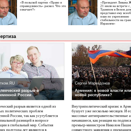
«В польской партии «Право и
«Президент Ливана 
справедливость» раскол. Что это
21 июля на встрече 
означает?»
Трампом в Белом до
представил ему все
план по укреплению
стабильности на гран
Израилем»
ертиза
тком.RU
Сергей Маркедонов
ленческий разрыв в
Армения: к новой власти или
еменной России
новой республике?
нческий разрыв является одной из
Внутриполитический кризис в Арм
ых политических проблем
бушует уже несколько месяцев. И е
нной России, так как усугубляется
массовые антиправительственные а
пиальной разницей в вопросе
начавшиеся, как реакция на подпис
ации в глобальный мир. События
премьер-министром Николом Паши
них полутора лет являются в
совместного заявления о прекращен