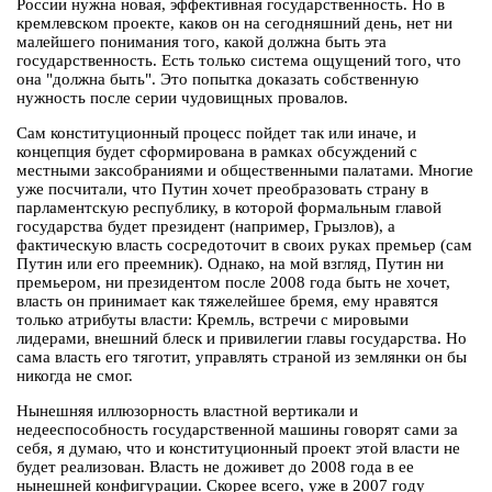
России нужна новая, эффективная государственность. Но в
кремлевском проекте, каков он на сегодняшний день, нет ни
малейшего понимания того, какой должна быть эта
государственность. Есть только система ощущений того, что
она "должна быть". Это попытка доказать собственную
нужность после серии чудовищных провалов.
Сам конституционный процесс пойдет так или иначе, и
концепция будет сформирована в рамках обсуждений с
местными заксобраниями и общественными палатами. Многие
уже посчитали, что Путин хочет преобразовать страну в
парламентскую республику, в которой формальным главой
государства будет президент (например, Грызлов), а
фактическую власть сосредоточит в своих руках премьер (сам
Путин или его преемник). Однако, на мой взгляд, Путин ни
премьером, ни президентом после 2008 года быть не хочет,
власть он принимает как тяжелейшее бремя, ему нравятся
только атрибуты власти: Кремль, встречи с мировыми
лидерами, внешний блеск и привилегии главы государства. Но
сама власть его тяготит, управлять страной из землянки он бы
никогда не смог.
Нынешняя иллюзорность властной вертикали и
недееспособность государственной машины говорят сами за
себя, я думаю, что и конституционный проект этой власти не
будет реализован. Власть не доживет до 2008 года в ее
нынешней конфигурации. Скорее всего, уже в 2007 году