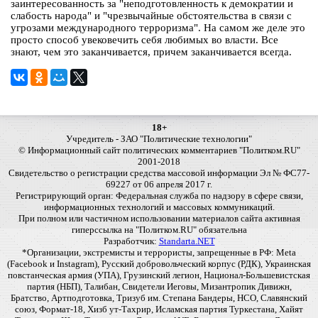
заинтересованность за "неподготовленность к демократии и
слабость народа" и "чрезвычайные обстоятельства в связи с
угрозами международного терроризма". На самом же деле это
просто способ увековечить себя любимых во власти. Все
знают, чем это заканчивается, причем заканчивается всегда.
18+
Учредитель - ЗАО "Политические технологии"
© Информационный сайт политических комментариев "Политком.RU"
2001-2018
Свидетельство о регистрации средства массовой информации Эл № ФС77-
69227 от 06 апреля 2017 г.
Регистрирующий орган: Федеральная служба по надзору в сфере связи,
информационных технологий и массовых коммуникаций.
При полном или частичном использовании материалов сайта активная
гиперссылка на "Политком.RU" обязательна
Разработчик:
Standarta.NET
*Организации, экстремисты и террористы, запрещенные в РФ: Meta
(Facebook и Instagram), Русский добровольческий корпус (РДК), Украинская
повстанческая армия (УПА), Грузинский легион, Национал-Большевистская
партия (НБП), Талибан, Свидетели Иеговы, Мизантропик Дивижн,
Братство, Артподготовка, Тризуб им. Степана Бандеры, НСО, Славянский
союз, Формат-18, Хизб ут-Тахрир, Исламская партия Туркестана, Хайят