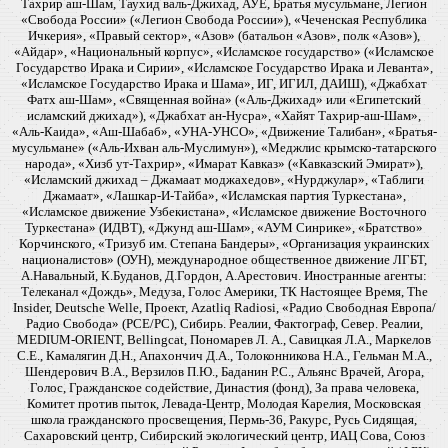
Тахрир аш-Шам, Таухид валь-Джихад, АУЕ, Братья мусульмане, Легион
«Свобода России» («Легион Свобода России»), «Чеченская Республика
Ичкерия», «Правый сектор», «Азов» (батальон «Азов», полк «Азов»),
«Айдар», «Национальный корпус», «Исламское государство» («Исламское
Государство Ирака и Сирии», «Исламское Государство Ирака и Леванта»,
«Исламское Государство Ирака и Шама», ИГ, ИГИЛ, ДАИШ), «Джабхат
Фатх аш-Шам», «Священная война» («Аль-Джихад» или «Египетский
исламский джихад»), «Джабхат ан-Нусра», «Хайят Тахрир-аш-Шам»,
«Аль-Каида», «Аш-Шабаб», «УНА-УНСО», «Движение Талибан», «Братья-
мусульмане» («Аль-Ихван аль-Муслимун»), «Меджлис крымско-татарского
народа», «Хизб ут-Тахрир», «Имарат Кавказ» («Кавказский Эмират»),
«Исламский джихад – Джамаат моджахедов», «Нурджулар», «Таблиги
Джамаат», «Лашкар-И-Тайба», «Исламская партия Туркестана»,
«Исламское движение Узбекистана», «Исламское движение Восточного
Туркестана» (ИДВТ), «Джунд аш-Шам», «АУМ Синрике», «Братство»
Корчинского, «Тризуб им. Степана Бандеры», «Организация украинских
националистов» (ОУН), международное общественное движение ЛГБТ,
А.Навальный, К.Буданов, Д.Гордон, А.Арестович. Иностранные агенты:
Телеканал «Дождь», Медуза, Голос Америки, ТК Настоящее Время, The
Insider, Deutsche Welle, Проект, Azatliq Radiosi, «Радио Свободная Европа/
Радио Свобода» (PCE/PC), Сибирь. Реалии, Фактограф, Север. Реалии,
MEDIUM-ORIENT, Bellingcat, Пономарев Л. А., Савицкая Л.А., Маркелов
С.Е., Камалягин Д.Н., Апахончич Д.А., Толоконникова Н.А., Гельман М.А.,
Шендерович В.А., Верзилов П.Ю., Баданин Р.С., Альянс Врачей, Агора,
Голос, Гражданское содействие, Династия (фонд), За права человека,
Комитет против пыток, Левада-Центр, Молодая Карелия, Московская
школа гражданского просвещения, Пермь-36, Ракурс, Русь Сидящая,
Сахаровский центр, Сибирский экологический центр, ИАЦ Сова, Союз