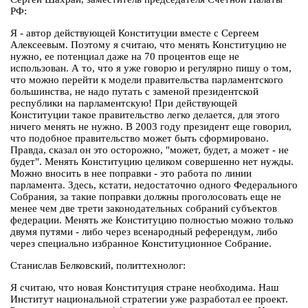
РФ:
Я - автор действующей Конституции вместе с Сергеем
Алексеевым. Поэтому я считаю, что менять Конституцию не
нужно, ее потенциал даже на 70 процентов еще не
использован. А то, что я уже говорю и регулярно пишу о том,
что можно перейти к модели правительства парламентского
большинства, не надо путать с заменой президентской
республики на парламентскую! При действующей
Конституции такое правительство легко делается, для этого
ничего менять не нужно. В 2003 году президент еще говорил,
что подобное правительство может быть сформировано.
Правда, сказал он это осторожно, "может, будет, а может - не
будет". Менять Конституцию целиком совершенно нет нужды.
Можно вносить в нее поправки - это работа по линии
парламента. Здесь, кстати, недостаточно одного Федерального
Собрания, за такие поправки должны проголосовать еще не
менее чем две трети законодательных собраний субъектов
федерации. Менять же Конституцию полностью можно только
двумя путями - либо через всенародный референдум, либо
через специально избранное Конституционное Собрание.
Станислав Белковский, политтехнолог:
Я считаю, что новая Конституция стране необходима. Наш
Институт национальной стратегии уже разработал ее проект.