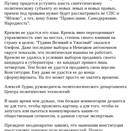
Путину придется уступить власть синтетическому
политическому субъекту из новых левых и новых правых,
причем под правыми нужно будет рассматривать не СПС и
"Яблоко", а тех, кому ближе "Православие. Самодержавие.
Народность".
Кремлю не удастся его план. Кремль явно переоценивает
управляемость элит на местах, степень своего влияния на
страну в целом. "Гудвин Великий и Ужасный" оказался
блефом. Даже последние выборы в Ненецком автономном
округе показали, что политическая машина не работает.
Кремлю не удалось в условиях выборов продавить своего
кандидата в губернаторы - их кандидат пришел лишь
четвертым. Тем более не удастся продавить свою версию
Конституции. Ему даже не удастся ее до конца
сформулировать. На это может просто не хватить времени.
Алексей Зудин, руководитель политологического департамента
Центра политических технологий:
В наше время чем дальше, тем больше комментарии делаются
не для того, чтобы прояснить картину, а для того, чтобы ее
запутать или пытаться манипулировать каким-то
общественным сегментом, в данном случае экспертным.
Президент неоднократно заявлял, что нынешняя конституция
представляет широкое поле возможностей. Правда,