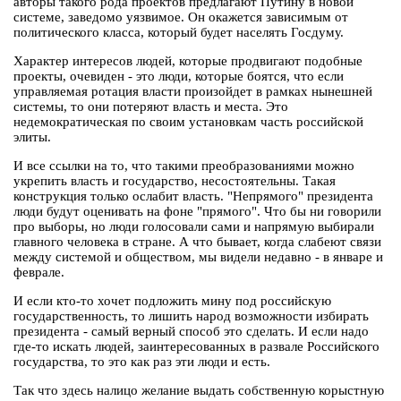
авторы такого рода проектов предлагают Путину в новой
системе, заведомо уязвимое. Он окажется зависимым от
политического класса, который будет населять Госдуму.
Характер интересов людей, которые продвигают подобные
проекты, очевиден - это люди, которые боятся, что если
управляемая ротация власти произойдет в рамках нынешней
системы, то они потеряют власть и места. Это
недемократическая по своим установкам часть российской
элиты.
И все ссылки на то, что такими преобразованиями можно
укрепить власть и государство, несостоятельны. Такая
конструкция только ослабит власть. "Непрямого" президента
люди будут оценивать на фоне "прямого". Что бы ни говорили
про выборы, но люди голосовали сами и напрямую выбирали
главного человека в стране. А что бывает, когда слабеют связи
между системой и обществом, мы видели недавно - в январе и
феврале.
И если кто-то хочет подложить мину под российскую
государственность, то лишить народ возможности избирать
президента - самый верный способ это сделать. И если надо
где-то искать людей, заинтересованных в развале Российского
государства, то это как раз эти люди и есть.
Так что здесь налицо желание выдать собственную корыстную