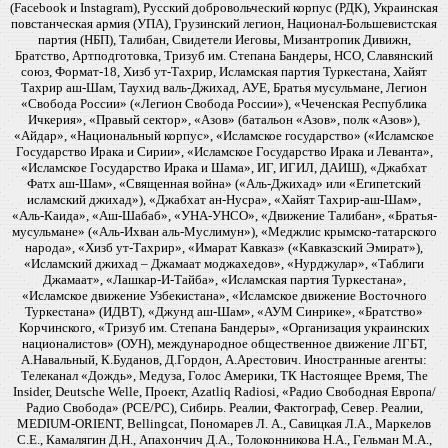
(Facebook и Instagram), Русский добровольческий корпус (РДК), Украинская
повстанческая армия (УПА), Грузинский легион, Национал-Большевистская
партия (НБП), Талибан, Свидетели Иеговы, Мизантропик Дивижн,
Братство, Артподготовка, Тризуб им. Степана Бандеры, НСО, Славянский
союз, Формат-18, Хизб ут-Тахрир, Исламская партия Туркестана, Хайят
Тахрир аш-Шам, Таухид валь-Джихад, АУЕ, Братья мусульмане, Легион
«Свобода России» («Легион Свобода России»), «Чеченская Республика
Ичкерия», «Правый сектор», «Азов» (батальон «Азов», полк «Азов»),
«Айдар», «Национальный корпус», «Исламское государство» («Исламское
Государство Ирака и Сирии», «Исламское Государство Ирака и Леванта»,
«Исламское Государство Ирака и Шама», ИГ, ИГИЛ, ДАИШ), «Джабхат
Фатх аш-Шам», «Священная война» («Аль-Джихад» или «Египетский
исламский джихад»), «Джабхат ан-Нусра», «Хайят Тахрир-аш-Шам»,
«Аль-Каида», «Аш-Шабаб», «УНА-УНСО», «Движение Талибан», «Братья-
мусульмане» («Аль-Ихван аль-Муслимун»), «Меджлис крымско-татарского
народа», «Хизб ут-Тахрир», «Имарат Кавказ» («Кавказский Эмират»),
«Исламский джихад – Джамаат моджахедов», «Нурджулар», «Таблиги
Джамаат», «Лашкар-И-Тайба», «Исламская партия Туркестана»,
«Исламское движение Узбекистана», «Исламское движение Восточного
Туркестана» (ИДВТ), «Джунд аш-Шам», «АУМ Синрике», «Братство»
Корчинского, «Тризуб им. Степана Бандеры», «Организация украинских
националистов» (ОУН), международное общественное движение ЛГБТ,
А.Навальный, К.Буданов, Д.Гордон, А.Арестович. Иностранные агенты:
Телеканал «Дождь», Медуза, Голос Америки, ТК Настоящее Время, The
Insider, Deutsche Welle, Проект, Azatliq Radiosi, «Радио Свободная Европа/
Радио Свобода» (PCE/PC), Сибирь. Реалии, Фактограф, Север. Реалии,
MEDIUM-ORIENT, Bellingcat, Пономарев Л. А., Савицкая Л.А., Маркелов
С.Е., Камалягин Д.Н., Апахончич Д.А., Толоконникова Н.А., Гельман М.А.,