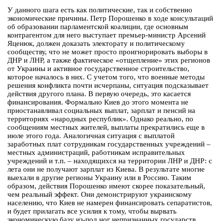
У данного шага есть как политические, так и собственно
экономические причины. Петр Порошенко в ходе консультаций
об образовании парламентской коалиции, где основным
контрагентом для него выступает премьер-министр Арсений
Яценюк, должен доказать электорату и политическому
сообществу, что не может просто проигнорировать выборы в
ДНР и ЛНР, а также фактическое «отщепление» этих регионов
от Украины и активное государственное строительство,
которое началось в них. С учетом того, что военные методы
решения конфликта почти исчерпаны, ситуация подсказывает
действия другого плана. В первую очередь, это касается
финансирования. Формально Киев до этого момента не
приостанавливал социальных выплат, зарплат и пенсий на
территориях «народных республик». Однако реально, по
сообщениям местных жителей, выплаты прекратились еще в
июле этого года. Аналогичная ситуация с выплатой
заработных плат сотрудникам государственных учреждений –
местных администраций, работникам исправительных
учреждений и т.п. – находящихся на территории ЛНР и ДНР: с
лета они не получают зарплат из Киева. В результате многие
выехали в другие регионы Украину или в Россию. Таким
образом, действия Порошенко имеют скорее показательный,
чем реальный эффект. Они демонстрируют украинскому
населению, что Киев не намерен финансировать сепаратистов,
и будет прилагать все усилия к тому, чтобы вырвать
экономическую базу из-под ног непризнанных государств