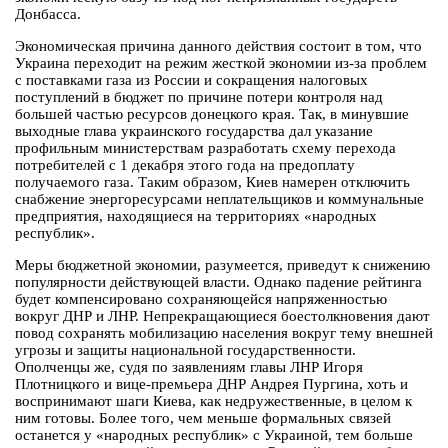
Донбасса.
Экономическая причина данного действия состоит в том, что
Украина переходит на режим жесткой экономии из-за проблем
с поставками газа из России и сокращения налоговых
поступлений в бюджет по причине потери контроля над
большей частью ресурсов донецкого края. Так, в минувшие
выходные глава украинского государства дал указание
профильным министерствам разработать схему перехода
потребителей с 1 декабря этого года на предоплату
получаемого газа. Таким образом, Киев намерен отключить
снабжение энергоресурсами неплательщиков и коммунальные
предприятия, находящиеся на территориях «народных
республик».
Меры бюджетной экономии, разумеется, приведут к снижению
популярности действующей власти. Однако падение рейтинга
будет компенсировано сохраняющейся напряженностью
вокруг ДНР и ЛНР. Непрекращающиеся боестолкновения дают
повод сохранять мобилизацию населения вокруг тему внешней
угрозы и защиты национальной государственности.
Ополченцы же, судя по заявлениям главы ЛНР Игоря
Плотницкого и вице-премьера ДНР Андрея Пургина, хоть и
воспринимают шаги Киева, как недружественные, в целом к
ним готовы. Более того, чем меньше формальных связей
останется у «народных республик» с Украиной, тем больше