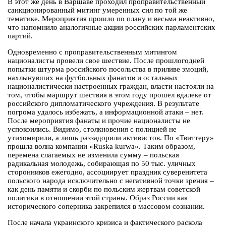
В этот же день в Варшаве проходил проправительственный
санкционированный митинг умеренных сил по той же
тематике. Мероприятия прошло по плану и весьма неактивно,
что напомнило аналогичные акции российских парламентских
партий.
Одновременно с проправительственным митингом
националисты провели свое шествие. После прошлогодней
попытки штурма российского посольства в приливе эмоций,
нахлынувших на футбольных фанатов и остальных
националистически настроенных граждан, власти настояли на
том, чтобы маршрут шествия в этом году прошел вдалеке от
российского дипломатического учреждения. В результате
погрома удалось избежать, а информационной атаки – нет.
После мероприятия фанаты и прочие националисты не
успокоились. Видимо, столкновения с полицией не
утихомирили, а лишь раззадорили активистов. По «Твиттеру»
прошла волна компании «Ruska kurwa». Таким образом,
перемена слагаемых не изменила сумму – польская
радикальная молодежь, собирающая по 50 тыс. уличных
сторонников ежегодно, ассоциирует праздник суверенитета
польского народа исключительно с негативной точки зрения –
как день памяти и скорби по польским жертвам советской
политики в отношении этой страны. Образ России как
исторического соперника закрепился в массовом сознании.
После начала украинского кризиса и фактического раскола