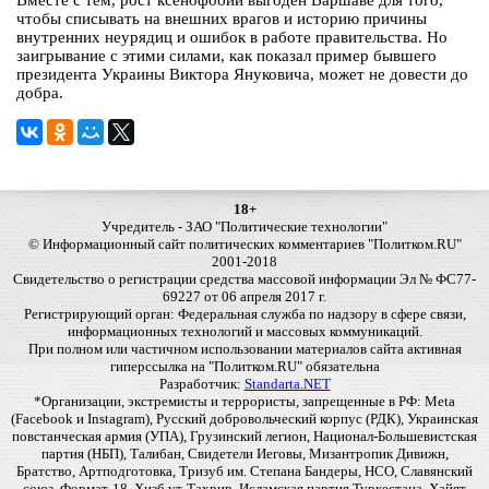
Вместе с тем, рост ксенофобии выгоден Варшаве для того,
чтобы списывать на внешних врагов и историю причины
внутренних неурядиц и ошибок в работе правительства. Но
заигрывание с этими силами, как показал пример бывшего
президента Украины Виктора Януковича, может не довести до
добра.
18+
Учредитель - ЗАО "Политические технологии"
© Информационный сайт политических комментариев "Политком.RU"
2001-2018
Свидетельство о регистрации средства массовой информации Эл № ФС77-
69227 от 06 апреля 2017 г.
Регистрирующий орган: Федеральная служба по надзору в сфере связи,
информационных технологий и массовых коммуникаций.
При полном или частичном использовании материалов сайта активная
гиперссылка на "Политком.RU" обязательна
Разработчик:
Standarta.NET
*Организации, экстремисты и террористы, запрещенные в РФ: Meta
(Facebook и Instagram), Русский добровольческий корпус (РДК), Украинская
повстанческая армия (УПА), Грузинский легион, Национал-Большевистская
партия (НБП), Талибан, Свидетели Иеговы, Мизантропик Дивижн,
Братство, Артподготовка, Тризуб им. Степана Бандеры, НСО, Славянский
союз, Формат-18, Хизб ут-Тахрир, Исламская партия Туркестана, Хайят