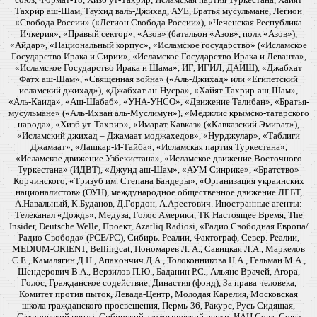
Тахрир аш-Шам, Таухид валь-Джихад, АУЕ, Братья мусульмане, Легион
«Свобода России» («Легион Свобода России»), «Чеченская Республика
Ичкерия», «Правый сектор», «Азов» (батальон «Азов», полк «Азов»),
«Айдар», «Национальный корпус», «Исламское государство» («Исламское
Государство Ирака и Сирии», «Исламское Государство Ирака и Леванта»,
«Исламское Государство Ирака и Шама», ИГ, ИГИЛ, ДАИШ), «Джабхат
Фатх аш-Шам», «Священная война» («Аль-Джихад» или «Египетский
исламский джихад»), «Джабхат ан-Нусра», «Хайят Тахрир-аш-Шам»,
«Аль-Каида», «Аш-Шабаб», «УНА-УНСО», «Движение Талибан», «Братья-
мусульмане» («Аль-Ихван аль-Муслимун»), «Меджлис крымско-татарского
народа», «Хизб ут-Тахрир», «Имарат Кавказ» («Кавказский Эмират»),
«Исламский джихад – Джамаат моджахедов», «Нурджулар», «Таблиги
Джамаат», «Лашкар-И-Тайба», «Исламская партия Туркестана»,
«Исламское движение Узбекистана», «Исламское движение Восточного
Туркестана» (ИДВТ), «Джунд аш-Шам», «АУМ Синрике», «Братство»
Корчинского, «Тризуб им. Степана Бандеры», «Организация украинских
националистов» (ОУН), международное общественное движение ЛГБТ,
А.Навальный, К.Буданов, Д.Гордон, А.Арестович. Иностранные агенты:
Телеканал «Дождь», Медуза, Голос Америки, ТК Настоящее Время, The
Insider, Deutsche Welle, Проект, Azatliq Radiosi, «Радио Свободная Европа/
Радио Свобода» (PCE/PC), Сибирь. Реалии, Фактограф, Север. Реалии,
MEDIUM-ORIENT, Bellingcat, Пономарев Л. А., Савицкая Л.А., Маркелов
С.Е., Камалягин Д.Н., Апахончич Д.А., Толоконникова Н.А., Гельман М.А.,
Шендерович В.А., Верзилов П.Ю., Баданин Р.С., Альянс Врачей, Агора,
Голос, Гражданское содействие, Династия (фонд), За права человека,
Комитет против пыток, Левада-Центр, Молодая Карелия, Московская
школа гражданского просвещения, Пермь-36, Ракурс, Русь Сидящая,
Сахаровский центр, Сибирский экологический центр, ИАЦ Сова, Союз