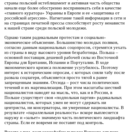
страны польский истеблишмент и активная часть общества
начали еще более обостренно воспринимать себя в качестве
«главного куратора» Украины в Европе и ее «защитника от
российской агрессии». Нагнетание такой информации в сети и
на страницах печатной прессы способствует росту ненависти
к нашей стране среди польской молодежи.
Однако таким радикальным протестам и социально-
эконмическое объяснение. Большинство молодых поляков,
согласно данным национальных соцопросов, стремятся уехать
из страны в виду высокого уровня безработицы. Польша –
основной поставщик дешевой рабочей силы из Восточной
Европы для Британии, Испании и Португалии. В ходе
экономического кризиса положение усугубилось. Поэтому
интерес к историческим опросам, с которых сняли табу после
развала соцлагеря, объясняется просто тягой к ранее
запрещенным знаниям. Отсюда – рост числа политических
течений и их маргинализация. При этом масштабы шествий
националистов наводят на мысль, что, как и в России, в
Польше существует своя «подпольная партия» радикальных
националистов, которых ужен не могут сдержать ни
центристы, ни консерваторы, ни умеренные националисты. В
результате «параллельная реальность» вскоре выплеснется
наружу и «зальет» значимую часть политического ландшафта
страны. Если ее вовремя не поставят под контроль.