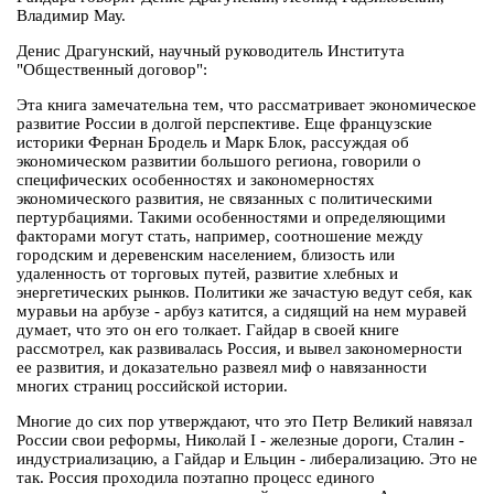
Владимир Мау.
Денис Драгунский, научный руководитель Института
"Общественный договор":
Эта книга замечательна тем, что рассматривает экономическое
развитие России в долгой перспективе. Еще французские
историки Фернан Бродель и Марк Блок, рассуждая об
экономическом развитии большого региона, говорили о
специфических особенностях и закономерностях
экономического развития, не связанных с политическими
пертурбациями. Такими особенностями и определяющими
факторами могут стать, например, соотношение между
городским и деревенским населением, близость или
удаленность от торговых путей, развитие хлебных и
энергетических рынков. Политики же зачастую ведут себя, как
муравьи на арбузе - арбуз катится, а сидящий на нем муравей
думает, что это он его толкает. Гайдар в своей книге
рассмотрел, как развивалась Россия, и вывел закономерности
ее развития, и доказательно развеял миф о навязанности
многих страниц российской истории.
Многие до сих пор утверждают, что это Петр Великий навязал
России свои реформы, Николай I - железные дороги, Сталин -
индустриализацию, а Гайдар и Ельцин - либерализацию. Это не
так. Россия проходила поэтапно процесс единого