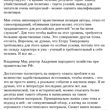
убийственный для политика - тщета усилий, вывод для
читателя очень интересный - можно оценить квалификацию
политиков.
Мне очень импонирует нравственная позиция автора, отказ от
самооправданий, обливания грязью коллег, отсутствие
традиционного для российских деятелей "если бы меня
слушали". Для того чтобы выйти на этот уровень, требуются
большие нравственные силы. Это совершенно другая точка
отсчета. Впрочем, не думаю, что Егору Тимуровичу
требовались для этого какие-то особые усилия, потому что он
по складу характера и ума - ученый и требовательный к себе
человек. И все же…
Владимир Мау, ректор Академии народного хозяйства при
правительстве РФ:
Достаточно посмотреть на широту охвата проблем и на
количество задействованных источников, чтобы понять - что
это не просто книга, а реальное событие в научном мире. Я не
думаю, что в литературе последних десяти лет, как
экономической, так и исторической, можно отыскать более
десятка книг такого объема и написанных на таком
масштабном материале. Принципиально важна сама тема и
подход к ней - не спекулятивный обзор, а взгляд на основе
огромного статистического материала. Сюжет книги можно