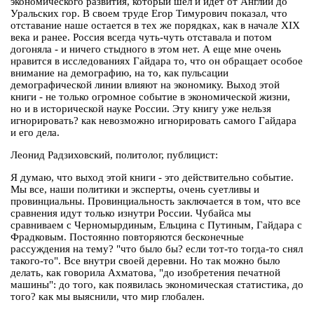
экономического развития, который шел и идет от Англии до
Уральских гор. В своем труде Егор Тимурович показал, что
отставание наше остается в тех же порядках, как в начале XIX
века и ранее. Россия всегда чуть-чуть отставала и потом
догоняла - и ничего стыдного в этом нет. А еще мне очень
нравится в исследованиях Гайдара то, что он обращает особое
внимание на демографию, на то, как пульсации
демографической линии влияют на экономику. Выход этой
книги - не только огромное событие в экономической жизни,
но и в исторической науке России. Эту книгу уже нельзя
игнорировать? как невозможно игнорировать самого Гайдара
и его дела.
Леонид Радзиховский, политолог, публицист:
Я думаю, что выход этой книги - это действительно событие.
Мы все, наши политики и эксперты, очень суетливы и
провинциальны. Провинциальность заключается в том, что все
сравнения идут только изнутри России. Чубайса мы
сравниваем с Черномырдиным, Ельцина с Путиным, Гайдара с
Фрадковым. Постоянно повторяются бесконечные
рассуждения на тему? "что было бы? если тот-то тогда-то снял
такого-то". Все внутри своей деревни. Но так можно было
делать, как говорила Ахматова, "до изобретения печатной
машины": до того, как появилась экономическая статистика, до
того? как мы выяснили, что мир глобален.