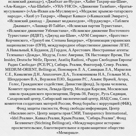
исламский джихад»), «Джабхат ан-Нусра», «Хайят Тахрир-аш-Шам»,
«Аль-Каида», «Аш-Шабаб», «УНА-УНСО», «Движение Талибан», «Братья-
мусульмане» («Аль-Ихван аль-Муслимун»), «Меджлис крымско-татарского
народа», «Хизб ут-Тахрир», «Имарат Кавказ» («Кавказский Эмират»),
«Исламский джихад – Джамаат моджахедов», «Нурджулар», «Таблиги
Джамаат», «Лашкар-И-Тайба», «Исламская партия Туркестана»,
«Исламское движение Узбекистана», «Исламское движение Восточного
Туркестана» (ИДВТ), «Джунд аш-Шам», «АУМ Синрике», «Братство»
Корчинского, «Тризуб им. Степана Бандеры», «Организация украинских
националистов» (ОУН), международное общественное движение ЛГБТ,
А.Навальный, К.Буданов, Д.Гордон, А.Арестович. Иностранные агенты:
Телеканал «Дождь», Медуза, Голос Америки, ТК Настоящее Время, The
Insider, Deutsche Welle, Проект, Azatliq Radiosi, «Радио Свободная Европа/
Радио Свобода» (PCE/PC), Сибирь. Реалии, Фактограф, Север. Реалии,
MEDIUM-ORIENT, Bellingcat, Пономарев Л. А., Савицкая Л.А., Маркелов
С.Е., Камалягин Д.Н., Апахончич Д.А., Толоконникова Н.А., Гельман М.А.,
Шендерович В.А., Верзилов П.Ю., Баданин Р.С., Альянс Врачей, Агора,
Голос, Гражданское содействие, Династия (фонд), За права человека,
Комитет против пыток, Левада-Центр, Молодая Карелия, Московская
школа гражданского просвещения, Пермь-36, Ракурс, Русь Сидящая,
Сахаровский центр, Сибирский экологический центр, ИАЦ Сова, Союз
комитетов солдатских матерей России, Фонд борьбы с коррупцией (ФБК),
Фонд защиты гласности, Фонд свободы информации, Центр
«Насилию.нет», Центр защиты прав СМИ, Transparency International,
«Idel.Реалии», Кавказ.Реалии, Крым.Реалии, "Сибирь.Реалии", Фонд
Беллингкет (Stichting Bellingcat), «Международное историко-
просветительское, благотворительное и правозащитное общество
«Мемориал».