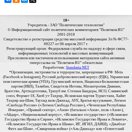
18+
Учредитель - ЗАО "Политические технологии"
© Информационный сайт политических комментариев "Политком.RU"
2001-2018
Свидетельство о регистрации средства массовой информации Эл № ФС77-
69227 от 06 апреля 2017 г.
Регистрирующий орган: Федеральная служба по надзору в сфере связи,
информационных технологий и массовых коммуникаций.
При полном или частичном использовании материалов сайта активная
гиперссылка на "Политком.RU" обязательна
Разработчик:
Standarta.NET
*Организации, экстремисты и террористы, запрещенные в РФ: Meta
(Facebook и Instagram), Русский добровольческий корпус (РДК), Украинская
повстанческая армия (УПА), Грузинский легион, Национал-Большевистская
партия (НБП), Талибан, Свидетели Иеговы, Мизантропик Дивижн,
Братство, Артподготовка, Тризуб им. Степана Бандеры, НСО, Славянский
союз, Формат-18, Хизб ут-Тахрир, Исламская партия Туркестана, Хайят
Тахрир аш-Шам, Таухид валь-Джихад, АУЕ, Братья мусульмане, Легион
«Свобода России» («Легион Свобода России»), «Чеченская Республика
Ичкерия», «Правый сектор», «Азов» (батальон «Азов», полк «Азов»),
«Айдар», «Национальный корпус», «Исламское государство» («Исламское
Государство Ирака и Сирии», «Исламское Государство Ирака и Леванта»,
«Исламское Государство Ирака и Шама», ИГ, ИГИЛ, ДАИШ), «Джабхат
Фатх аш-Шам», «Священная война» («Аль-Джихад» или «Египетский