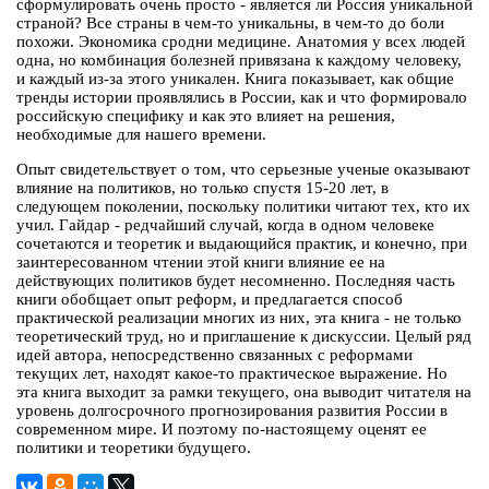
сформулировать очень просто - является ли Россия уникальной
страной? Все страны в чем-то уникальны, в чем-то до боли
похожи. Экономика сродни медицине. Анатомия у всех людей
одна, но комбинация болезней привязана к каждому человеку,
и каждый из-за этого уникален. Книга показывает, как общие
тренды истории проявлялись в России, как и что формировало
российскую специфику и как это влияет на решения,
необходимые для нашего времени.
Опыт свидетельствует о том, что серьезные ученые оказывают
влияние на политиков, но только спустя 15-20 лет, в
следующем поколении, поскольку политики читают тех, кто их
учил. Гайдар - редчайший случай, когда в одном человеке
сочетаются и теоретик и выдающийся практик, и конечно, при
заинтересованном чтении этой книги влияние ее на
действующих политиков будет несомненно. Последняя часть
книги обобщает опыт реформ, и предлагается способ
практической реализации многих из них, эта книга - не только
теоретический труд, но и приглашение к дискуссии. Целый ряд
идей автора, непосредственно связанных с реформами
текущих лет, находят какое-то практическое выражение. Но
эта книга выходит за рамки текущего, она выводит читателя на
уровень долгосрочного прогнозирования развития России в
современном мире. И поэтому по-настоящему оценят ее
политики и теоретики будущего.