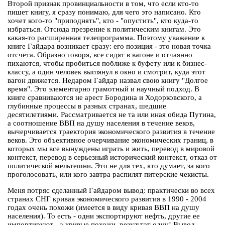
Второй признак провинциальности в том, что если кто-то
пишет книгу, я сразу понимаю, для чего это написано. Кто
хочет кого-то "приподнять", кто - "опустить", кто куда-то
избраться. Отсюда презрение к политическим книгам. Это
какая-то расширенная телепрограмма. Поэтому уважение к
книге Гайдара возникает сразу: его позиция - это новая точка
отсчета. Образно говоря, все сидят в вагоне и отчаянно
пихаются, чтобы пробиться поближе к буфету или к бизнес-
классу, а один человек выглянул в окно и смотрит, куда этот
вагон движется. Недаром Гайдар назвал свою книгу "Долгое
время". Это элементарно грамотный и научный подход. В
книге сравниваются не арест Бородина и Ходорковского, а
глубинные процессы в разных странах, шедшие
десятилетиями. Рассматривается не та или иная обида Путина,
а соотношение ВВП на душу населения в течение веков,
вычерчивается траектория экономического развития в течение
веков. Это объективное очерчивание экономических границ, в
которых мы все вынуждены играть и жить, перевод в мировой
контекст, перевод в серьезный исторический контекст, отказ от
политической мельтешни. Это не для тех, кто думает, за кого
проголосовать, или кого завтра распилят питерские чекисты.
Меня потряс сделанный Гайдаром вывод: практически во всех
странах СНГ кривая экономического развития в 1990 - 2004
годах очень похожи (имеется в виду кривая ВВП на душу
населения). То есть - одни экспортируют нефть, другие ее
импортируют - а кривые похожи, результат один! Вывод