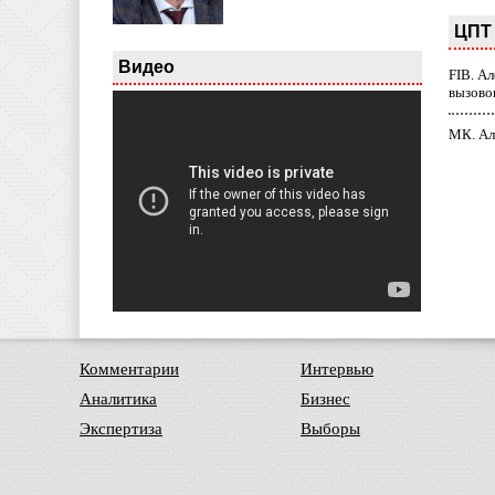
ЦПТ 
Видео
FIB. А
вызово
МК. Ал
Комментарии
Интервью
Аналитика
Бизнес
Экспертиза
Выборы