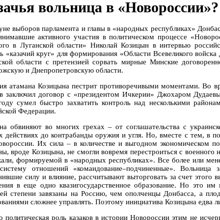
зачья вольница в «Новороссии»?
уне выборов парламента и главы в «народных республиках» Донбас
инимавшие активного участия в политическом процессе «Новорос
ого в Луганской области» Николай Козицын в интервью россий
ть «казачий круг» для формирования «Области Всевеликого войска
ской области с претензией сорвать мирные Минские договоренн
ожскую и Днепропетровскую области.
ия атамана Козицына пестрит противоречивыми моментами. Во вр
ов заключил договор с «президентом Ичкерии» Джохаром Дудаевы
году сумел быстро захватить контроль над несколькими района
йской Федерации.
на обвиняют во многих грехах – от соглашательства с украинск
х действиях до контрабанды оружия и угля. Но, вместе с тем, в п
овороссии. Их сила – в количестве и выгодном экономическом п
ны, вроде Козицына, не смогли вовремя перестроиться с военного н
кали, формируемой в «народных республиках». Все более или мен
систему отношений «командование–подчиненные». Вольница за
нившие силу и влияние, рассчитывают выторговать за счет этого в
ения в еще одно квазигосударственное образование. Но это им 
ей степени завязаны на Россию, чем ополченцы Донбасса, а пло
ованиями сложнее управлять. Поэтому инициатива Козицына едва л
о политическая роль казаков в истории Новороссии этим не исчер