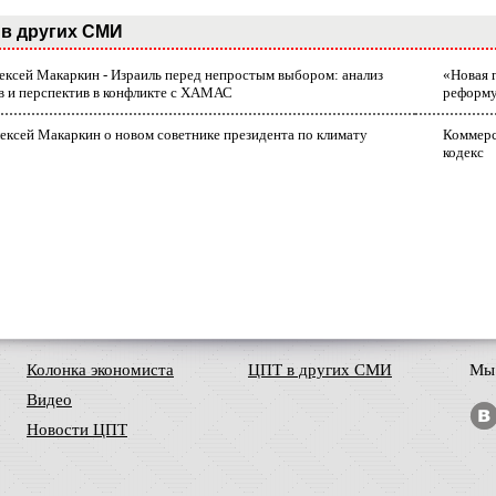
в других СМИ
лексей Макаркин - Израиль перед непростым выбором: анализ
«Новая 
в и перспектив в конфликте с ХАМАС
реформ
ексей Макаркин о новом советнике президента по климату
Коммерс
кодекс
Колонка экономиста
ЦПТ в других СМИ
Мы 
Видео
Новости ЦПТ