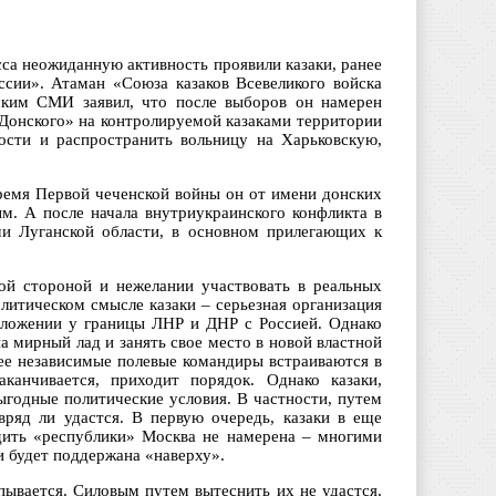
са неожиданную активность проявили казаки, ранее
сии». Атаман «Союза казаков Всевеликого войска
ским СМИ заявил, что после выборов он намерен
 Донского» на контролируемой казаками территории
ости и распространить вольницу на Харьковскую,
емя Первой чеченской войны он от имени донских
м. А после начала внутриукраинского конфликта в
ми Луганской области, в основном прилегающих к
ой стороной и нежелании участвовать в реальных
олитическом смысле казаки – серьезная организация
оложении у границы ЛНР и ДНР с Россией. Однако
а мирный лад и занять свое место в новой властной
ее независимые полевые командиры встраиваются в
канчивается, приходит порядок. Однако казаки,
ыгодные политические условия. В частности, путем
вряд ли удастся. В первую очередь, казаки в еще
дить «республики» Москва не намерена – многими
и будет поддержана «наверху».
пывается. Силовым путем вытеснить их не удастся,