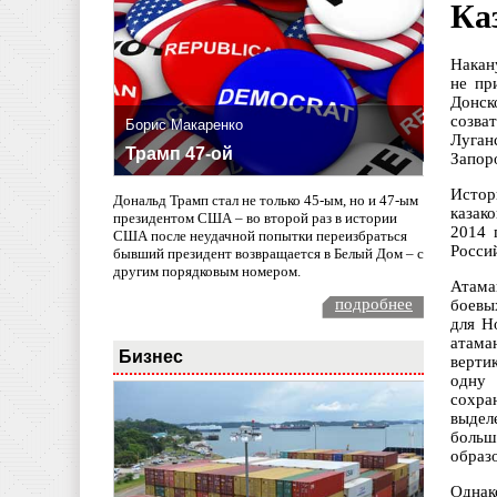
Ка
Накан
не пр
Донск
созва
Борис Макаренко
Луган
Трамп 47-ой
Запор
Истор
Дональд Трамп стал не только 45-ым, но и 47-ым
казак
президентом США – во второй раз в истории
2014 
США после неудачной попытки переизбраться
Росси
бывший президент возвращается в Белый Дом – с
другим порядковым номером.
Атама
подробнее
боевы
для Н
атама
Бизнес
верти
одну 
сохра
выдел
больш
образ
Однак