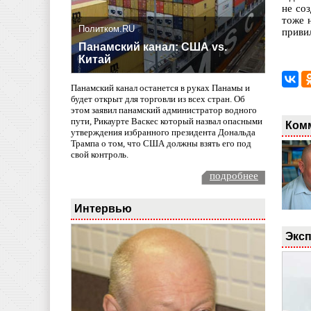
не со
тоже н
Политком.RU
приви
Панамский канал: США vs.
Китай
Панамский канал останется в руках Панамы и
будет открыт для торговли из всех стран. Об
этом заявил панамский администратор водного
пути, Рикаурте Васкес который назвал опасными
Ком
утверждения избранного президента Дональда
Трампа о том, что США должны взять его под
свой контроль.
подробнее
Интервью
Эксп