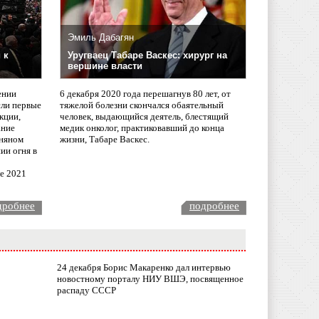
Эмиль Дабагян
 к
Уругваец Табаре Васкес: хирург на
вершине власти
ении
6 декабря 2020 года перешагнув 80 лет, от
сли первые
тяжелой болезни скончался обаятельный
кции,
человек, выдающийся деятель, блестящий
ание
медик онколог, практиковавший до конца
няном
жизни, Табаре Васкес.
ии огня в
ле 2021
дробнее
подробнее
24 декабря Борис Макаренко дал интервью
новостному порталу НИУ ВШЭ, посвященное
распаду СССР