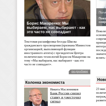
Поли
Поко
совр
Борис Макаренко: Мы
выбираем, нас выбирают - как
Поколе
это часто не совпадает
основн
совреме
Текстовая расшифровка беседы Школы
принци
гражданского просвещения (признана Минюстом
интегр
организацией, выполняющей функции
послед
иностранного агента) с президентом Центра
значит
политических технологий Борисом Макаренко на
вспять 
тему «Мы выбираем, нас выбирают - как это
часто не совпадает».
подробнее
Нов
Колонка экономиста
23 мая
Никита Масленников
полити
Банк России снизил
награж
ставку и ужесточил
развит
сигнал