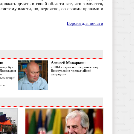
олжать делать в своей области все, что захочется,
 систему власти, но, вероятно, со своими правами и
Версия для печати
н:
Алексей Макаркин:
Жозеф Аун
«США сохраняют патронаж над
с Дональдом
Венесуэлой в чрезвычайной
ме
ситуации»
объемлющий
ице с