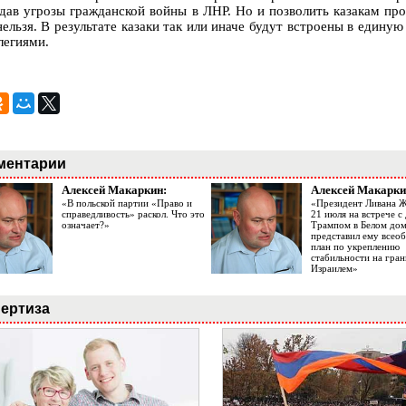
здав угрозы гражданской войны в ЛНР. Но и позволить казакам прод
ельзя. В результате казаки так или иначе будут встроены в единую
легиями.
ментарии
Алексей Макаркин:
Алексей Макарки
«В польской партии «Право и
«Президент Ливана 
справедливость» раскол. Что это
21 июля на встрече 
означает?»
Трампом в Белом до
представил ему все
план по укреплению
стабильности на гран
Израилем»
ертиза