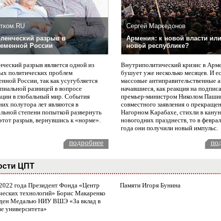
тком.RU
Сергей Маркедонов
ленческий разрыв в
Армения: к новой власти или
еменной России
новой республике?
нческий разрыв является одной из
Внутриполитический кризис в Арм
ых политических проблем
бушует уже несколько месяцев. И е
нной России, так как усугубляется
массовые антиправительственные а
пиальной разницей в вопросе
начавшиеся, как реакция на подпис
ации в глобальный мир. События
премьер-министром Николом Паши
них полутора лет являются в
совместного заявления о прекращен
ельной степени попыткой развернуть
Нагорном Карабахе, стихли в канун
этот разрыв, вернувшись к «норме».
новогодних празднеств, то в февра
года они получили новый импульс.
подробнее
по
ости ЦПТ
 2022 года Президент Фонда «Центр
Памяти Игоря Бунина
ческих технологий» Борис Макаренко
ден Медалью НИУ ВШЭ «За вклад в
ие университета»