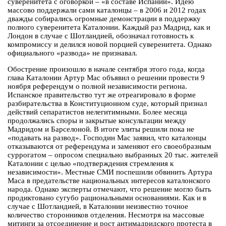
суверенитета с оговоркой – «в составе Испании». Идею
массово поддержали сами каталонцы – в 2006 и 2012 годах
дважды собирались огромные демонстрации в поддержку
полного суверенитета Каталонии. Каждый раз Мадрид, как и
Лондон в случае с Шотландией, обозначал готовность к
компромиссу и делился новой порцией суверенитета. Однако
официального «развода» не признавал.
Обострение произошло в начале сентября этого года, когда
глава Каталонии Артур Мас объявил о решении провести 9
ноября референдум о полной независимости региона.
Испанское правительство тут же отреагировало в форме
разбирательства в Конституционном суде, который признал
действий сепаратистов нелегитимными. Более месяца
продолжались споры и закрытые консультации между
Мадридом и Барселоной. В итоге элиты решили пока не
«подавать на развод». Господин Мас заявил, что каталонцы
отказываются от референдума и заменяют его своеобразным
суррогатом – опросом специально выбранных 20 тыс. жителей
Каталонии с целью «подтверждения стремления к
независимости». Местные СМИ поспешили обвинить Артура
Маса в предательстве национальных интересов каталонского
народа. Однако эксперты отмечают, что решение могло быть
продиктовано сугубо рациональными основаниями. Как и в
случае с Шотландией, в Каталонии неизвестно точное
количество сторонников отделения. Несмотря на массовые
митинги за отсоединение и рост антимадридского протеста в