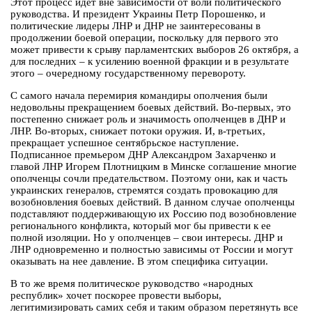
Этот процесс идет вне зависимости от воли политического
руководства. И президент Украины Петр Порошенко, и
политические лидеры ЛНР и ДНР не заинтересованы в
продолжении боевой операции, поскольку для первого это
может привести к срыву парламентских выборов 26 октября, а
для последних – к усилению военной фракции и в результате
этого – очередному государственному перевороту.
С самого начала перемирия командиры ополчения были
недовольны прекращением боевых действий. Во-первых, это
постепенно снижает роль и значимость ополченцев в ДНР и
ЛНР. Во-вторых, снижает потоки оружия. И, в-третьих,
прекращает успешное сентябрьское наступление.
Подписанное премьером ДНР Александром Захарченко и
главой ЛНР Игорем Плотницким в Минске соглашение многие
ополченцы сочли предательством. Поэтому они, как и часть
украинских генералов, стремятся создать провокацию для
возобновления боевых действий. В данном случае ополченцы
подставляют поддерживающую их Россию под возобновление
регионального конфликта, который мог бы привести к ее
полной изоляции. Но у ополченцев – свои интересы. ДНР и
ЛНР одновременно и полностью зависимы от России и могут
оказывать на нее давление. В этом специфика ситуации.
В то же время политическое руководство «народных
республик» хочет поскорее провести выборы,
легитимизировать самих себя и таким образом перетянуть все