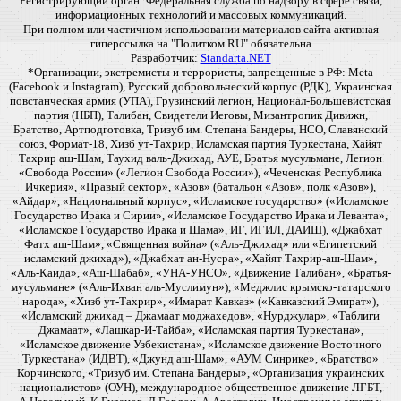
Регистрирующий орган: Федеральная служба по надзору в сфере связи,
информационных технологий и массовых коммуникаций.
При полном или частичном использовании материалов сайта активная
гиперссылка на "Политком.RU" обязательна
Разработчик:
Standarta.NET
*Организации, экстремисты и террористы, запрещенные в РФ: Meta
(Facebook и Instagram), Русский добровольческий корпус (РДК), Украинская
повстанческая армия (УПА), Грузинский легион, Национал-Большевистская
партия (НБП), Талибан, Свидетели Иеговы, Мизантропик Дивижн,
Братство, Артподготовка, Тризуб им. Степана Бандеры, НСО, Славянский
союз, Формат-18, Хизб ут-Тахрир, Исламская партия Туркестана, Хайят
Тахрир аш-Шам, Таухид валь-Джихад, АУЕ, Братья мусульмане, Легион
«Свобода России» («Легион Свобода России»), «Чеченская Республика
Ичкерия», «Правый сектор», «Азов» (батальон «Азов», полк «Азов»),
«Айдар», «Национальный корпус», «Исламское государство» («Исламское
Государство Ирака и Сирии», «Исламское Государство Ирака и Леванта»,
«Исламское Государство Ирака и Шама», ИГ, ИГИЛ, ДАИШ), «Джабхат
Фатх аш-Шам», «Священная война» («Аль-Джихад» или «Египетский
исламский джихад»), «Джабхат ан-Нусра», «Хайят Тахрир-аш-Шам»,
«Аль-Каида», «Аш-Шабаб», «УНА-УНСО», «Движение Талибан», «Братья-
мусульмане» («Аль-Ихван аль-Муслимун»), «Меджлис крымско-татарского
народа», «Хизб ут-Тахрир», «Имарат Кавказ» («Кавказский Эмират»),
«Исламский джихад – Джамаат моджахедов», «Нурджулар», «Таблиги
Джамаат», «Лашкар-И-Тайба», «Исламская партия Туркестана»,
«Исламское движение Узбекистана», «Исламское движение Восточного
Туркестана» (ИДВТ), «Джунд аш-Шам», «АУМ Синрике», «Братство»
Корчинского, «Тризуб им. Степана Бандеры», «Организация украинских
националистов» (ОУН), международное общественное движение ЛГБТ,