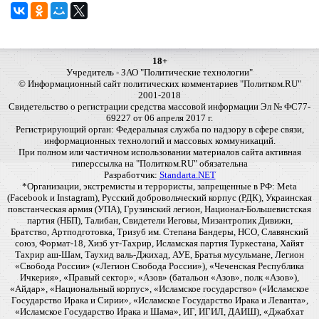
18+
Учредитель - ЗАО "Политические технологии"
© Информационный сайт политических комментариев "Политком.RU"
2001-2018
Свидетельство о регистрации средства массовой информации Эл № ФС77-
69227 от 06 апреля 2017 г.
Регистрирующий орган: Федеральная служба по надзору в сфере связи,
информационных технологий и массовых коммуникаций.
При полном или частичном использовании материалов сайта активная
гиперссылка на "Политком.RU" обязательна
Разработчик:
Standarta.NET
*Организации, экстремисты и террористы, запрещенные в РФ: Meta
(Facebook и Instagram), Русский добровольческий корпус (РДК), Украинская
повстанческая армия (УПА), Грузинский легион, Национал-Большевистская
партия (НБП), Талибан, Свидетели Иеговы, Мизантропик Дивижн,
Братство, Артподготовка, Тризуб им. Степана Бандеры, НСО, Славянский
союз, Формат-18, Хизб ут-Тахрир, Исламская партия Туркестана, Хайят
Тахрир аш-Шам, Таухид валь-Джихад, АУЕ, Братья мусульмане, Легион
«Свобода России» («Легион Свобода России»), «Чеченская Республика
Ичкерия», «Правый сектор», «Азов» (батальон «Азов», полк «Азов»),
«Айдар», «Национальный корпус», «Исламское государство» («Исламское
Государство Ирака и Сирии», «Исламское Государство Ирака и Леванта»,
«Исламское Государство Ирака и Шама», ИГ, ИГИЛ, ДАИШ), «Джабхат