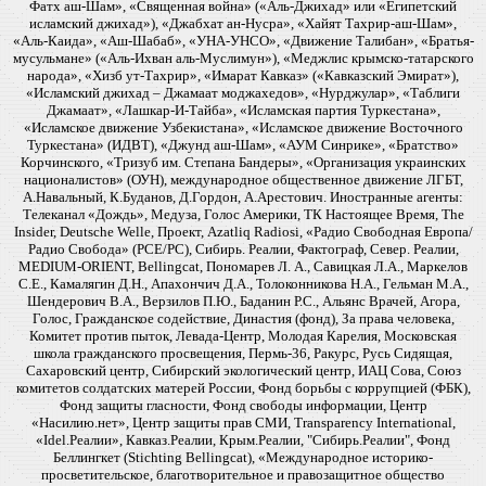
Фатх аш-Шам», «Священная война» («Аль-Джихад» или «Египетский
исламский джихад»), «Джабхат ан-Нусра», «Хайят Тахрир-аш-Шам»,
«Аль-Каида», «Аш-Шабаб», «УНА-УНСО», «Движение Талибан», «Братья-
мусульмане» («Аль-Ихван аль-Муслимун»), «Меджлис крымско-татарского
народа», «Хизб ут-Тахрир», «Имарат Кавказ» («Кавказский Эмират»),
«Исламский джихад – Джамаат моджахедов», «Нурджулар», «Таблиги
Джамаат», «Лашкар-И-Тайба», «Исламская партия Туркестана»,
«Исламское движение Узбекистана», «Исламское движение Восточного
Туркестана» (ИДВТ), «Джунд аш-Шам», «АУМ Синрике», «Братство»
Корчинского, «Тризуб им. Степана Бандеры», «Организация украинских
националистов» (ОУН), международное общественное движение ЛГБТ,
А.Навальный, К.Буданов, Д.Гордон, А.Арестович. Иностранные агенты:
Телеканал «Дождь», Медуза, Голос Америки, ТК Настоящее Время, The
Insider, Deutsche Welle, Проект, Azatliq Radiosi, «Радио Свободная Европа/
Радио Свобода» (PCE/PC), Сибирь. Реалии, Фактограф, Север. Реалии,
MEDIUM-ORIENT, Bellingcat, Пономарев Л. А., Савицкая Л.А., Маркелов
С.Е., Камалягин Д.Н., Апахончич Д.А., Толоконникова Н.А., Гельман М.А.,
Шендерович В.А., Верзилов П.Ю., Баданин Р.С., Альянс Врачей, Агора,
Голос, Гражданское содействие, Династия (фонд), За права человека,
Комитет против пыток, Левада-Центр, Молодая Карелия, Московская
школа гражданского просвещения, Пермь-36, Ракурс, Русь Сидящая,
Сахаровский центр, Сибирский экологический центр, ИАЦ Сова, Союз
комитетов солдатских матерей России, Фонд борьбы с коррупцией (ФБК),
Фонд защиты гласности, Фонд свободы информации, Центр
«Насилию.нет», Центр защиты прав СМИ, Transparency International,
«Idel.Реалии», Кавказ.Реалии, Крым.Реалии, "Сибирь.Реалии", Фонд
Беллингкет (Stichting Bellingcat), «Международное историко-
просветительское, благотворительное и правозащитное общество