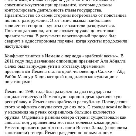
советников-хуситов при президенте, которые должны
контролировать деятельность главы государства.
Правительство со своей стороны потребовало от повстанцев
полного разоружения. Этот тезис вызвал наибольшее
количество споров – хуситы не захотели разоружаться.
Повстанцы заявили, что не сложат оружие до отставки
правительства. В результате переговорный процесс был
свернут в одностороннем порядке, когда хуситы продолжили
наступление.
Конфликт тянется в Йемене с периода «арабской весны». В
2011 году под давлением оппозиции президент Али Абдалла
Салех был вынужден уйти в отставку. Временным
президентом Йемена стал второй человек при Салехе – Абд
Раббо Мансур Хади, который продолжил консультации с
повстанцами.
Йемен до 1990 года был разделен на два государства –
социалистическую Йеменскую народно-демократическую
республику и Йеменскую арабскую республику. Последствия
этого конфликта ощущаются до сих пор. С гражданской войны
у населения на руках сохранилось большое количество
оружия. Отдельные районы севера страны существовали как
анклавы под управлением местных полевых командиров.
Вместо прежнего раскола по линии Восток-Запад (социализм-
капитализм) теперь Йемен разделен по новым линиям