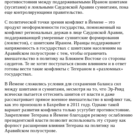
противостояния между поддерживаемыми Ираном шиитами
(хуситами) и лояльными Саудовской Аравии суннитами, пока
еще контролирующими правительство.
С политической точки зрения конфликт в Йемене – это
продукт неоформленности государства, помноженный на
конфликт региональных держав в лице Саудовской Аравии,
поддерживающей умеренные суннитские формирования
(лоялистов), с шиитским Ираном. Иранцы поддерживают
напряженность в государствах с шиитским населениям на
Аравийском полуострове с тем, чтобы ограничить
вмешательство в политику на Ближнем Востоке со стороны
саудитов. Те не хотят поступаться своим влиянием и в ответ
готовы вести такие конфликты с Тегераном в «разломных»
государствах.
В Йемене сложились условия для сохранения баланса сил
между шиитами и суннитами, несмотря на то, что Эр-Рияд
всячески пытается оттеснить шиитов от власти и даже
рассматривает прямое военное вмешательство в конфликт так,
как это произошло в Бахрейне в 2011 году. Однако такой
вариант развития конфликта только усугубит противостояние.
Закрепление Тегерана в Йемене благодаря резкому ослаблению
президентской власти позволит использовать эту страну как
форпост расширения влияния Тегерана на политику на
Аравийском полуострове.