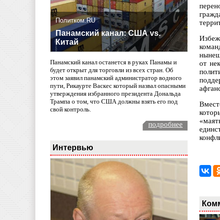
перен
гражд
Политком.RU
терри
Панамский канал: США vs.
Избеж
Китай
коман
нынеш
Панамский канал останется в руках Панамы и
от не
будет открыт для торговли из всех стран. Об
полит
этом заявил панамский администратор водного
подде
пути, Рикаурте Васкес который назвал опасными
афган
утверждения избранного президента Дональда
Трампа о том, что США должны взять его под
Вмест
свой контроль.
котор
«маят
подробнее
единс
конфл
Интервью
Ком