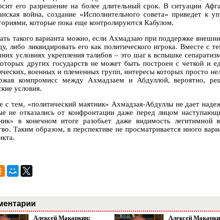
осит его разрешение на более длительный срок. В ситуации Афга
анская война, создание «Исполнительного совета» приведет к у
ториями, которые пока еще контролируются Кабулом.
ать такого варианта можно, если Ахмадзаю при поддержке внешни
ду, либо ликвидировать его как политического игрока. Вместе с те
них условиях укрепления талибов – это шаг к вспышке сепаратизм
которых других государств не может быть построен с четкой и е
ических, военных и племенных групп, интересы которых просто нел
ржав компромисс между Ахмадзаем и Абдуллой, вероятно, ре
ские условия.
е с тем, «политический маятник» Ахмадзая-Абдуллы не дает наде
ые не отказались от конфронтации даже перед лицом наступающих
ник» в конечном итоге разобьет даже видимость легитимной в
тво. Таким образом, в перспективе не просматривается иного вари
икта.
ментарии
Алексей Макаркин:
Алексей Макарки