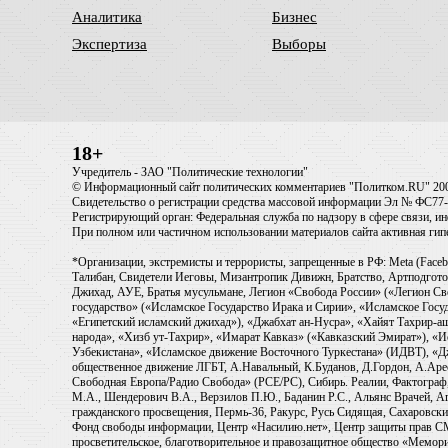
Аналитика
Бизнес
Экспертиза
Выборы
18+
Учредитель - ЗАО "Политические технологии"
© Информационный сайт политических комментариев "Политком.RU" 20
Свидетельство о регистрации средства массовой информации Эл № ФС77-6
Регистрирующий орган: Федеральная служба по надзору в сфере связи, 
При полном или частичном использовании материалов сайта активная ги
*Организации, экстремисты и террористы, запрещенные в РФ: Meta (Faceb
Талибан, Свидетели Иеговы, Мизантропик Дивижн, Братство, Артподготов
Джихад, АУЕ, Братья мусульмане, Легион «Свобода России» («Легион Св
государство» («Исламское Государство Ирака и Сирии», «Исламское Го
«Египетский исламский джихад»), «Джабхат ан-Нусра», «Хайят Тахрир
народа», «Хизб ут-Тахрир», «Имарат Кавказ» («Кавказский Эмират»), «
Узбекистана», «Исламское движение Восточного Туркестана» (ИДВТ), «
общественное движение ЛГБТ, А.Навальный, К.Буданов, Д.Гордон, А.Арест
Свободная Европа/Радио Свобода» (PCE/PC), Сибирь. Реалии, Фактограф,
М.А., Шендерович В.А., Верзилов П.Ю., Баданин Р.С., Альянс Врачей, Аг
гражданского просвещения, Пермь-36, Ракурс, Русь Сидящая, Сахаровски
Фонд свободы информации, Центр «Насилию.нет», Центр защиты прав СМИ, T
просветительское, благотворительное и правозащитное общество «Мемори