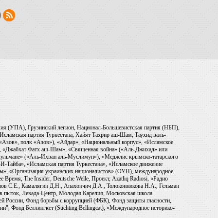
рмия (УПА), Грузинский легион, Национал-Большевистская партия (НБП),
Исламская партия Туркестана, Хайят Тахрир аш-Шам, Таухид валь-
 «Азов», полк «Азов»), «Айдар», «Национальный корпус», «Исламское
), «Джабхат Фатх аш-Шам», «Священная война» («Аль-Джихад» или
ульмане» («Аль-Ихван аль-Муслимун»), «Меджлис крымско-татарского
И-Тайба», «Исламская партия Туркестана», «Исламское движение
ры», «Организация украинских националистов» (ОУН), международное
емя, The Insider, Deutsche Welle, Проект, Azatliq Radiosi, «Радио
в С.Е., Камалягин Д.Н., Апахончич Д.А., Толоконникова Н.А., Гельман
тив пыток, Левада-Центр, Молодая Карелия, Московская школа
ей России, Фонд борьбы с коррупцией (ФБК), Фонд защиты гласности,
и", Фонд Беллингкет (Stichting Bellingcat), «Международное историко-