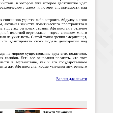
нистана, в котором уже которое десятилетие идет
правленческому хаосу и потере управляемости над
х союзников удастся либо встроить Абдуллу в свою
м, активная зачистка политического пространства в
а в других регионах страны. Афганистан в отличие
диной властной вертикалью – здесь слишком много
ьзя не учитывать. С этой точки зрения американцы,
шили адаптировать свою модель демократии под
жды на мирное существование двух этих политиков,
 талибов. Есть все основания полагать, что этот
ласти в Афганистане, как и его государственное
анта для Афганистана, кроме усиления внутреннего
Версия для печати
н:
Алексей Макаркин: