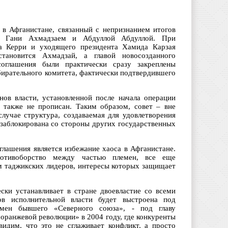
в Афганистане, связанный с непризнанием итогов
м Гани Ахмадзаем и Абдуллой Абдуллой. При
на Керри и уходящего президента Хамида Карзая
тановится Ахмадзай, а главой новосозданного
соглашения были практически сразу закреплены
ирательного комитета, фактически подтвердившего
нов власти, установленной после начала операции
 также не прописан. Таким образом, совет – вне
лучае структура, создаваемая для удовлетворения
 заблокирована со стороны других государственных
ашения является избежание хаоса в Афганистане.
отивоборство между частью племен, все еще
м таджикских лидеров, интересы которых защищает
ски устанавливает в стране двоевластие со всеми
в исполнительной власти будет выстроена под
емен бывшего «Северного союза», - под главу
оранжевой революции» в 2004 году, где конкуренты
идим, что это не сглаживает конфликт, а просто