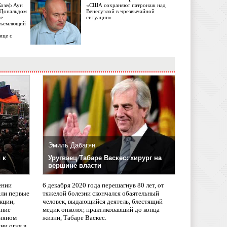
Жозеф Аун
«США сохраняют патронаж над
с Дональдом
Венесуэлой в чрезвычайной
ме
ситуации»
объемлющий
ице с
Эмиль Дабагян
 к
Уругваец Табаре Васкес: хирург на
вершине власти
ении
6 декабря 2020 года перешагнув 80 лет, от
сли первые
тяжелой болезни скончался обаятельный
кции,
человек, выдающийся деятель, блестящий
ание
медик онколог, практиковавший до конца
няном
жизни, Табаре Васкес.
ии огня в