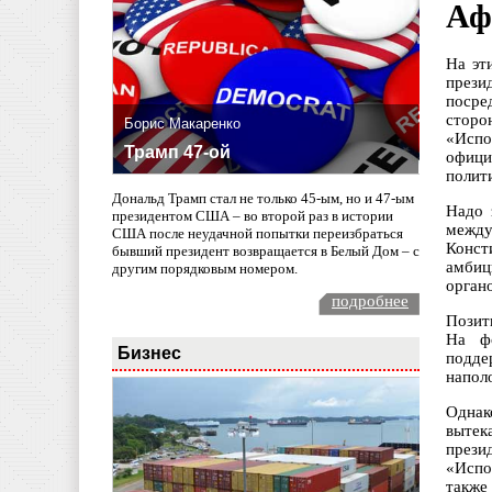
Аф
На эт
през
посре
сторо
Борис Макаренко
«Испо
Трамп 47-ой
офици
полит
Дональд Трамп стал не только 45-ым, но и 47-ым
Надо 
президентом США – во второй раз в истории
между
США после неудачной попытки переизбраться
Конст
бывший президент возвращается в Белый Дом – с
амбиц
другим порядковым номером.
органо
подробнее
Позит
На ф
Бизнес
подде
напол
Однак
вытек
прези
«Испо
также