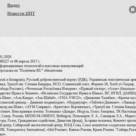
Видео
Новости ЦПТ
01-2026
9227 от 06 апреля 2017 г.
информационных технологий и массовых коммуникаций.
перссылка на "Политком.RU" обязательна
ook и Instagram), Русский добровольческий корпус (РДК), Украинская повстанческая а
ка, Тризуб им. Степана Бандеры, НСО, Славянский союз, Формат-18, Хизб ут-Тахрир, 
обода России»), «Чеченская Республика Ичкерия», «Правый сектор», «Азов» (батальон
сударство Ирака и Леванта», «Исламское Государство Ирака и Шама», ИГ, ИГИЛ, ДАИШ
-аш-Шам», «Аль-Каида», «Аш-Шабаб», «УНА-УНСО», «Движение Талибан», «Братья-мус
Исламский джихад – Джамаат моджахедов», «Нурджулар», «Таблиги Джамаат», «Лашкар-
Джунд аш-Шам», «АУМ Синрике», «Братство» Корчинского, «Тризуб им. Степана Банде
ович. Иностранные агенты: Телеканал «Дождь», Медуза, Голос Америки, ТК Настоящее Вр
 Север. Реалии, MEDIUM-ORIENT, Bellingcat, Пономарев Л. А., Савицкая Л.А., Маркело
ора, Голос, Гражданское содействие, Династия (фонд), За права человека, Комитет про
й центр, Сибирский экологический центр, ИАЦ Сова, Союз комитетов солдатских матер
ransparency International, «Idel.Реалии», Кавказ.Реалии, Крым.Реалии, "Сибирь.Реали
ал».