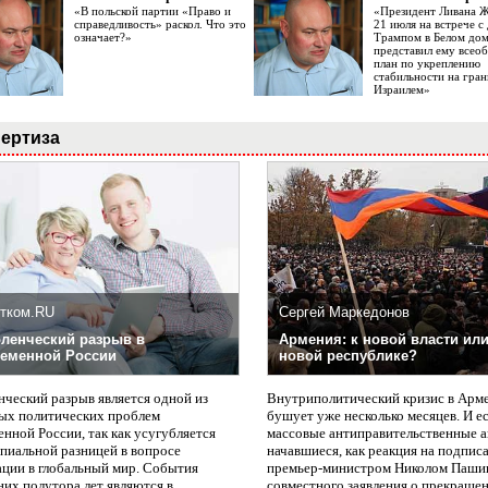
«В польской партии «Право и
«Президент Ливана 
справедливость» раскол. Что это
21 июля на встрече 
означает?»
Трампом в Белом до
представил ему все
план по укреплению
стабильности на гран
Израилем»
ертиза
тком.RU
Сергей Маркедонов
ленческий разрыв в
Армения: к новой власти или
еменной России
новой республике?
нческий разрыв является одной из
Внутриполитический кризис в Арм
ых политических проблем
бушует уже несколько месяцев. И е
нной России, так как усугубляется
массовые антиправительственные а
пиальной разницей в вопросе
начавшиеся, как реакция на подпис
ации в глобальный мир. События
премьер-министром Николом Паши
них полутора лет являются в
совместного заявления о прекращен