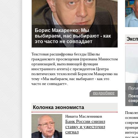
Борис Макаренко: Мы
выбираем, нас выбирают - как
Эксп
это часто не совпадает
Текстовая расшифровка беседы Школы
гражданского просвещения (признана Минюстом
организацией, выполняющей функции
иностранного агента) с президентом Центра
политических технологий Борисом Макаренко на
тему «Мы выбираем, нас выбирают - как это
часто не совпадает».
Поли
подробнее
Поко
совр
Колонка экономиста
Поколе
Никита Масленников
основн
Банк России снизил
совреме
ставку и ужесточил
принци
сигнал
интегр
послед