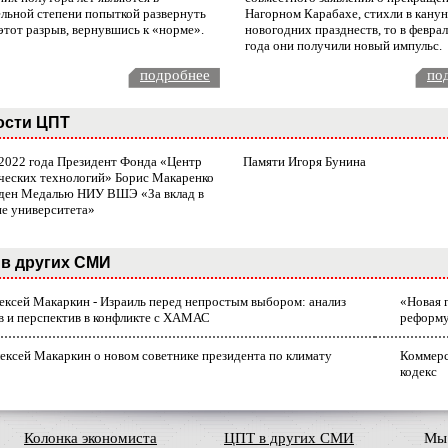
ельной степени попыткой развернуть
Нагорном Карабахе, стихли в канун
этот разрыв, вернувшись к «норме».
новогодних празднеств, то в февра
года они получили новый импульс.
подробнее
по
ости ЦПТ
 2022 года Президент Фонда «Центр
Памяти Игоря Бунина
ческих технологий» Борис Макаренко
ден Медалью НИУ ВШЭ «За вклад в
ие университета»
в других СМИ
лексей Макаркин - Израиль перед непростым выбором: анализ
«Новая 
в и перспектив в конфликте с ХАМАС
реформ
ексей Макаркин о новом советнике президента по климату
Коммерс
кодекс
Колонка экономиста
ЦПТ в других СМИ
Мы 