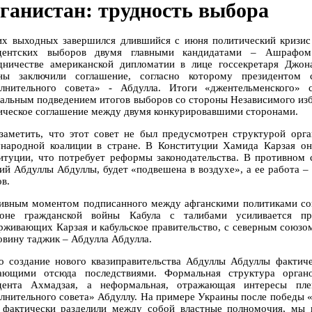
ганистан: трудность выбора
их выходных завершился длившийся с июня политический кризис 
идентских выборов двумя главными кандидатами – Ашрафо
дничестве американской дипломатии в лице госсекретаря Джо
ны заключили соглашение, согласно которому президентом с
лнительного совета» - Абдулла. Итоги «джентельменского» 
альным подведением итогов выборов со стороны Независимого изб
ическое соглашение между двумя конкурировавшими сторонами.
заметить, что этот совет не был предусмотрен структурой орга
народной коалиции в стране. В Конституции Хамида Карзая он
итуции, что потребует реформы законодательства. В противном с
ий Абдуллы Абдуллы, будет «подвешена в воздухе», а ее работа –
в.
ивным моментом подписанного между афганскими политиками согл
оне гражданской войны Кабула с талибами усиливается пр
рживающих Карзая и кабульское правительство, с северным союзо
овину таджик – Абдулла Абдулла.
о создание нового квазиправительства Абдуллы Абдуллы фактиче
ающими отсюда последствиями. Формальная структура органо
дента Ахмадзая, а неформальная, отражающая интересы пл
лнительного совета» Абдуллу. На примере Украины после победы «
 фактически разделили между собой властные полномочия, мы в