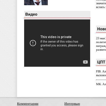
значит
вспять 
Видео
Нов
23 мая
полити
награж
развит
ЦПТ 
FIB. А
вызово
МК. Ал
Комментарии
Интервью