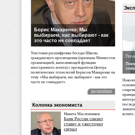
Эксп
Борис Макаренко: Мы
выбираем, нас выбирают - как
это часто не совпадает
Текстовая расшифровка беседы Школы
Поли
гражданского просвещения (признана Минюстом
организацией, выполняющей функции
Поко
иностранного агента) с президентом Центра
совр
политических технологий Борисом Макаренко на
тему «Мы выбираем, нас выбирают - как это
Поколе
часто не совпадает».
основн
совреме
подробнее
принци
интегр
послед
Колонка экономиста
значит
вспять 
Никита Масленников
Банк России снизил
ставку и ужесточил
сигнал