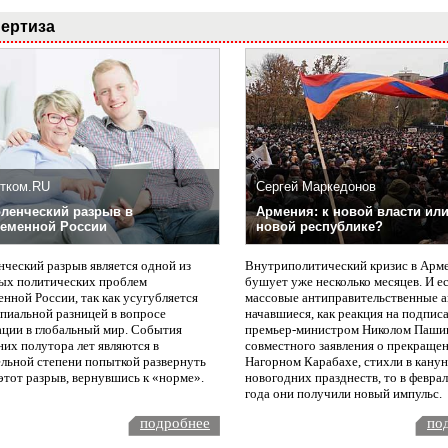
ертиза
тком.RU
Сергей Маркедонов
ленческий разрыв в
Армения: к новой власти или
еменной России
новой республике?
нческий разрыв является одной из
Внутриполитический кризис в Арм
ых политических проблем
бушует уже несколько месяцев. И е
нной России, так как усугубляется
массовые антиправительственные а
пиальной разницей в вопросе
начавшиеся, как реакция на подпис
ации в глобальный мир. События
премьер-министром Николом Паши
них полутора лет являются в
совместного заявления о прекращен
ельной степени попыткой развернуть
Нагорном Карабахе, стихли в канун
этот разрыв, вернувшись к «норме».
новогодних празднеств, то в февра
года они получили новый импульс.
подробнее
по