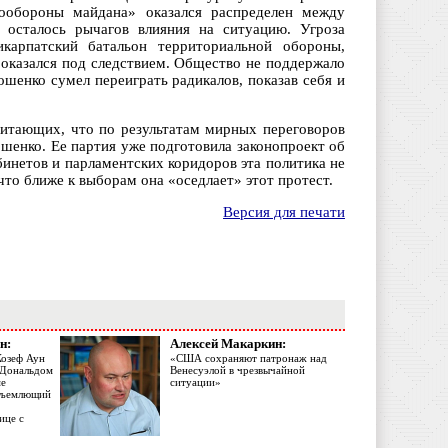
амообороны майдана» оказался распределен между
осталось рычагов влияния на ситуацию. Угроза
карпатский батальон территориальной обороны,
 оказался под следствием. Общество не поддержало
ошенко сумел переиграть радикалов, показав себя и
считающих, что по результатам мирных переговоров
шенко. Ее партия уже подготовила законопроект об
бинетов и парламентских коридоров эта политика не
то ближе к выборам она «оседлает» этот протест.
Версия для печати
н:
Алексей Макаркин:
Жозеф Аун
«США сохраняют патронаж над
с Дональдом
Венесуэлой в чрезвычайной
ме
ситуации»
объемлющий
ице с