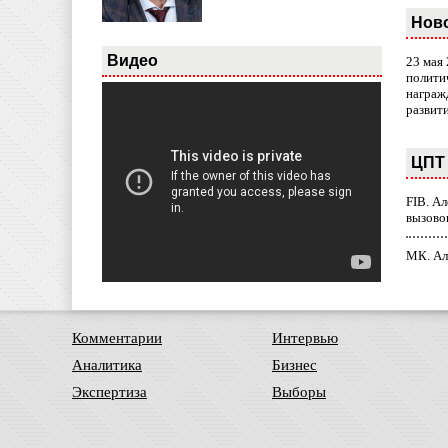
Нов
Видео
23 мая
полити
награж
развит
ЦПТ 
FIB. А
вызово
МК. Ал
Комментарии
Интервью
Аналитика
Бизнес
Экспертиза
Выборы