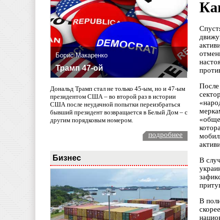
Ка
Спуст
движу
актив
отмен
Борис Макаренко
насто
Трамп 47-ой
против
После
Дональд Трамп стал не только 45-ым, но и 47-ым
секто
президентом США – во второй раз в истории
«наро
США после неудачной попытки переизбраться
мерка
бывший президент возвращается в Белый Дом – с
«обще
другим порядковым номером.
котор
подробнее
мобил
актив
Бизнес
В слу
украи
зафик
приту
В пол
скоре
нацио