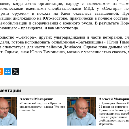
новке, когда актив организации, наряду с «коллегами» из «с
вольческими именными спецбатальонами МВД, у «Сектора» не 
орота оружия» и похода на Киев оказалась завышенной. При
увший дислокацию на Юго-востоке, практически в полном составе
демобилизации и сворачивания с военного русла. В результате Пор
воюющего» президента, и как миротворца.
ольство «Сектора», других ультрарадикалов и части ветеранов, 
едали, готова использовать ослабленная «Батькивщина» Юлии Тимо
е спецстатуса для части районов Донбасса. Однако пока дальше ка
ит. Однако, зная Юлию Тимошенко, можно с уверенностью сказать, ч
ментарии
Алексей Макаркин:
Алексей Макарки
«В польской партии «Право и
«Президент Ливана 
справедливость» раскол. Что это
21 июля на встрече 
означает?»
Трампом в Белом до
представил ему все
план по укреплению
стабильности на гран
Израилем»