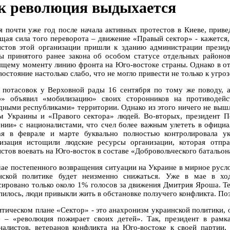
к революция выдыхается
я почти уже год после начала активных протестов в Киеве, прив
щая сила того переворота – движение «Правый сектор» - кажется, 
истов этой организации пришли к зданию администрации прези
ы принятого ранее закона об особом статусе отдельных районо
ящему моменту линию фронта на Юго-востоке страны. Однако в от
остояние настолько слабо, что не могло привести не только к угроз
 потасовок у Верховной рады 16 сентября по тому же поводу, а
р» объявил «мобилизацию» своих сторонников на противодейс
дными республиками» территории. Однако из этого ничего не выш
м Украины и «Правого сектора» людей. Во-вторых, президент П
нии» с националистами, что счел более важным улететь в официа
ая в феврале и марте буквально полностью контролировала у
изация истощили людские ресурсы организации, которая отпр
истов воевать на Юго-восток в составе «Добровольческого батальон
чае постепенного возвращения ситуации на Украине в мирное русло
нской политике будет неизменно снижаться. Уже в мае в хо
сировано только около 1% голосов за движения Дмитрия Яроша. Те
пилось, люди привыкли жить в обстановке ползучего конфликта. По
итическом плане «Сектор» - это анахронизм украинской политики, 
е – «революция пожирает своих детей». Так, президент в рам
налистов, ветеранов конфликта на Юго-востоке к своей партии,