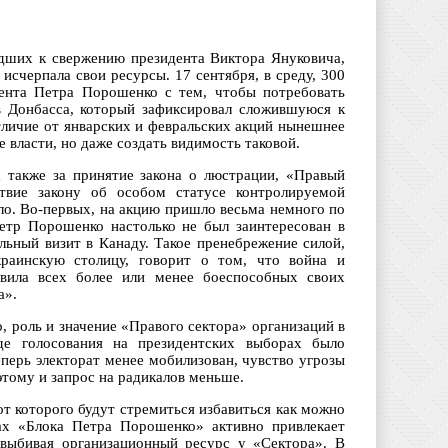
едших к свержению президента Виктора Януковича,
исчерпала свои ресурсы. 17 сентября, в среду, 300
дента Петра Порошенко с тем, чтобы потребовать
в Донбасса, который зафиксировал сложившуюся к
личие от январских и февральских акций нынешнее
е власти, но даже создать видимость таковой.
 также за принятие закона о люстрации, «Правый
твие закону об особом статусе контролируемой
ло. Во-первых, на акцию пришло весьма немного по
етр Порошенко настолько не был заинтересован в
льный визит в Канаду. Такое пренебрежение силой,
краинскую столицу, говорит о том, что война и
авила всех более или менее боеспособных своих
а».
, роль и значение «Правого сектора» организаций в
де голосования на президентских выборах было
перь электорат менее мобилизован, чувство угрозы
этому и запрос на радикалов меньше.
от которого будут стремиться избавиться как можно
ках «Блока Петра Порошенко» активно привлекает
 выбивая организационный ресурс у «Сектора». В