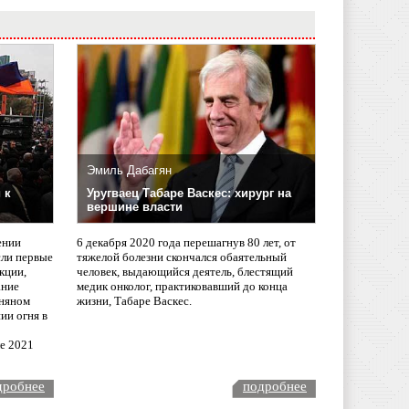
Эмиль Дабагян
 к
Уругваец Табаре Васкес: хирург на
вершине власти
ении
6 декабря 2020 года перешагнув 80 лет, от
сли первые
тяжелой болезни скончался обаятельный
кции,
человек, выдающийся деятель, блестящий
ание
медик онколог, практиковавший до конца
няном
жизни, Табаре Васкес.
ии огня в
ле 2021
дробнее
подробнее