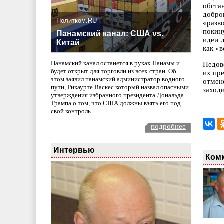
обста
добро
Политком.RU
«разв
покин
Панамский канал: США vs.
идеи 
Китай
как «
Панамский канал останется в руках Панамы и
Недов
будет открыт для торговли из всех стран. Об
их пр
этом заявил панамский администратор водного
отмен
пути, Рикаурте Васкес который назвал опасными
заход
утверждения избранного президента Дональда
Трампа о том, что США должны взять его под
свой контроль.
подробнее
Интервью
Ком