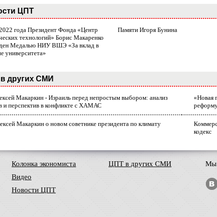
ости ЦПТ
 2022 года Президент Фонда «Центр
Памяти Игоря Бунина
ческих технологий» Борис Макаренко
ден Медалью НИУ ВШЭ «За вклад в
ие университета»
в других СМИ
лексей Макаркин - Израиль перед непростым выбором: анализ
«Новая 
в и перспектив в конфликте с ХАМАС
реформ
ексей Макаркин о новом советнике президента по климату
Коммерс
кодекс
Колонка экономиста
ЦПТ в других СМИ
Мы 
Видео
Новости ЦПТ