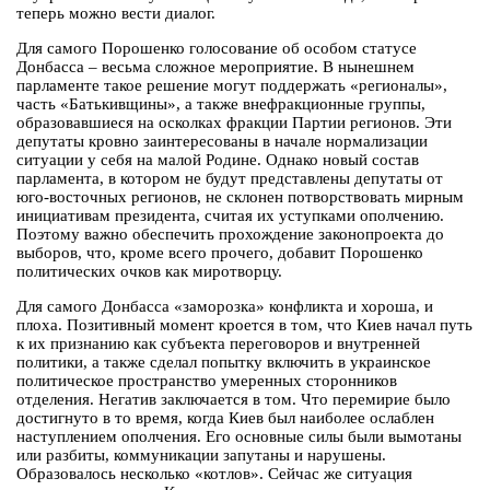
теперь можно вести диалог.
Для самого Порошенко голосование об особом статусе
Донбасса – весьма сложное мероприятие. В нынешнем
парламенте такое решение могут поддержать «регионалы»,
часть «Батькивщины», а также внефракционные группы,
образовавшиеся на осколках фракции Партии регионов. Эти
депутаты кровно заинтересованы в начале нормализации
ситуации у себя на малой Родине. Однако новый состав
парламента, в котором не будут представлены депутаты от
юго-восточных регионов, не склонен потворствовать мирным
инициативам президента, считая их уступками ополчению.
Поэтому важно обеспечить прохождение законопроекта до
выборов, что, кроме всего прочего, добавит Порошенко
политических очков как миротворцу.
Для самого Донбасса «заморозка» конфликта и хороша, и
плоха. Позитивный момент кроется в том, что Киев начал путь
к их признанию как субъекта переговоров и внутренней
политики, а также сделал попытку включить в украинское
политическое пространство умеренных сторонников
отделения. Негатив заключается в том. Что перемирие было
достигнуто в то время, когда Киев был наиболее ослаблен
наступлением ополчения. Его основные силы были вымотаны
или разбиты, коммуникации запутаны и нарушены.
Образовалось несколько «котлов». Сейчас же ситуация