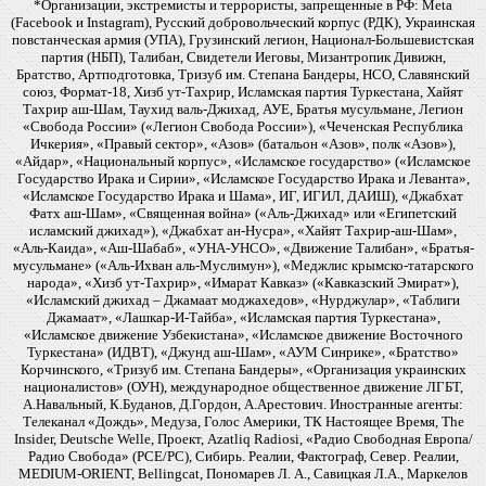
*Организации, экстремисты и террористы, запрещенные в РФ: Meta
(Facebook и Instagram), Русский добровольческий корпус (РДК), Украинская
повстанческая армия (УПА), Грузинский легион, Национал-Большевистская
партия (НБП), Талибан, Свидетели Иеговы, Мизантропик Дивижн,
Братство, Артподготовка, Тризуб им. Степана Бандеры, НСО, Славянский
союз, Формат-18, Хизб ут-Тахрир, Исламская партия Туркестана, Хайят
Тахрир аш-Шам, Таухид валь-Джихад, АУЕ, Братья мусульмане, Легион
«Свобода России» («Легион Свобода России»), «Чеченская Республика
Ичкерия», «Правый сектор», «Азов» (батальон «Азов», полк «Азов»),
«Айдар», «Национальный корпус», «Исламское государство» («Исламское
Государство Ирака и Сирии», «Исламское Государство Ирака и Леванта»,
«Исламское Государство Ирака и Шама», ИГ, ИГИЛ, ДАИШ), «Джабхат
Фатх аш-Шам», «Священная война» («Аль-Джихад» или «Египетский
исламский джихад»), «Джабхат ан-Нусра», «Хайят Тахрир-аш-Шам»,
«Аль-Каида», «Аш-Шабаб», «УНА-УНСО», «Движение Талибан», «Братья-
мусульмане» («Аль-Ихван аль-Муслимун»), «Меджлис крымско-татарского
народа», «Хизб ут-Тахрир», «Имарат Кавказ» («Кавказский Эмират»),
«Исламский джихад – Джамаат моджахедов», «Нурджулар», «Таблиги
Джамаат», «Лашкар-И-Тайба», «Исламская партия Туркестана»,
«Исламское движение Узбекистана», «Исламское движение Восточного
Туркестана» (ИДВТ), «Джунд аш-Шам», «АУМ Синрике», «Братство»
Корчинского, «Тризуб им. Степана Бандеры», «Организация украинских
националистов» (ОУН), международное общественное движение ЛГБТ,
А.Навальный, К.Буданов, Д.Гордон, А.Арестович. Иностранные агенты:
Телеканал «Дождь», Медуза, Голос Америки, ТК Настоящее Время, The
Insider, Deutsche Welle, Проект, Azatliq Radiosi, «Радио Свободная Европа/
Радио Свобода» (PCE/PC), Сибирь. Реалии, Фактограф, Север. Реалии,
MEDIUM-ORIENT, Bellingcat, Пономарев Л. А., Савицкая Л.А., Маркелов