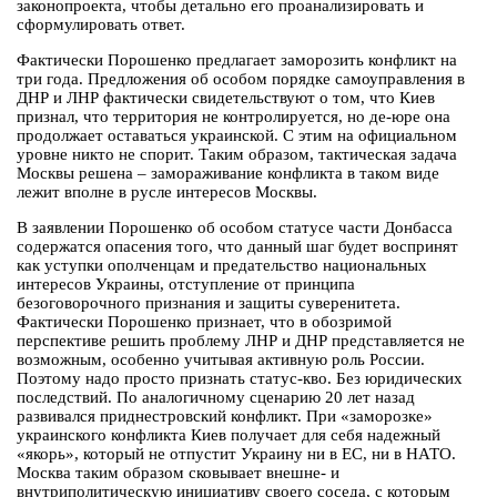
законопроекта, чтобы детально его проанализировать и
сформулировать ответ.
Фактически Порошенко предлагает заморозить конфликт на
три года. Предложения об особом порядке самоуправления в
ДНР и ЛНР фактически свидетельствуют о том, что Киев
признал, что территория не контролируется, но де-юре она
продолжает оставаться украинской. С этим на официальном
уровне никто не спорит. Таким образом, тактическая задача
Москвы решена – замораживание конфликта в таком виде
лежит вполне в русле интересов Москвы.
В заявлении Порошенко об особом статусе части Донбасса
содержатся опасения того, что данный шаг будет воспринят
как уступки ополченцам и предательство национальных
интересов Украины, отступление от принципа
безоговорочного признания и защиты суверенитета.
Фактически Порошенко признает, что в обозримой
перспективе решить проблему ЛНР и ДНР представляется не
возможным, особенно учитывая активную роль России.
Поэтому надо просто признать статус-кво. Без юридических
последствий. По аналогичному сценарию 20 лет назад
развивался приднестровский конфликт. При «заморозке»
украинского конфликта Киев получает для себя надежный
«якорь», который не отпустит Украину ни в ЕС, ни в НАТО.
Москва таким образом сковывает внешне- и
внутриполитическую инициативу своего соседа, с которым