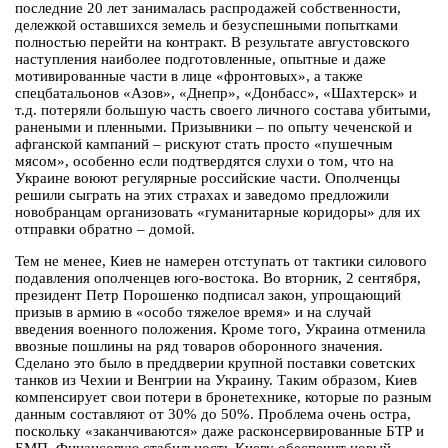
последние 20 лет занималась распродажей собственности,
дележкой оставшихся земель и безуспешными попытками
полностью перейти на контракт. В результате августовского
наступления наиболее подготовленные, опытные и даже
мотивированные части в лице «фронтовых», а также
спецбатальонов «Азов», «Днепр», «Донбасс», «Шахтерск» и
т.д. потеряли большую часть своего личного состава убитыми,
ранеными и пленными. Призывники – по опыту чеченской и
афганской кампаний – рискуют стать просто «пушечным
мясом», особенно если подтвердятся слухи о том, что на
Украине воюют регулярные российские части. Ополченцы
решили сыграть на этих страхах и заведомо предложили
новобранцам организовать «гуманитарные коридоры» для их
отправки обратно – домой.
Тем не менее, Киев не намерен отступать от тактики силового
подавления ополченцев юго-востока. Во вторник, 2 сентября,
президент Петр Порошенко подписал закон, упрощающий
призыв в армию в «особо тяжелое время» и на случай
введения военного положения. Кроме того, Украина отменила
ввозные пошлины на ряд товаров оборонного значения.
Сделано это было в преддверии крупной поставки советских
танков из Чехии и Венгрии на Украину. Таким образом, Киев
компенсирует свои потери в бронетехнике, которые по разным
данным составляют от 30% до 50%. Проблема очень остра,
поскольку «заканчиваются» даже расконсервированные БТР и