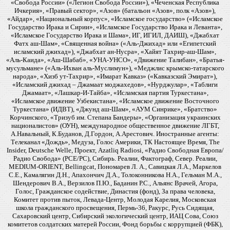
«Свобода России» («Легион Свобода России»), «Чеченская Республика
Ичкерия», «Правый сектор», «Азов» (батальон «Азов», полк «Азов»),
«Айдар», «Национальный корпус», «Исламское государство» («Исламское
Государство Ирака и Сирии», «Исламское Государство Ирака и Леванта»,
«Исламское Государство Ирака и Шама», ИГ, ИГИЛ, ДАИШ), «Джабхат
Фатх аш-Шам», «Священная война» («Аль-Джихад» или «Египетский
исламский джихад»), «Джабхат ан-Нусра», «Хайят Тахрир-аш-Шам»,
«Аль-Каида», «Аш-Шабаб», «УНА-УНСО», «Движение Талибан», «Братья-
мусульмане» («Аль-Ихван аль-Муслимун»), «Меджлис крымско-татарского
народа», «Хизб ут-Тахрир», «Имарат Кавказ» («Кавказский Эмират»),
«Исламский джихад – Джамаат моджахедов», «Нурджулар», «Таблиги
Джамаат», «Лашкар-И-Тайба», «Исламская партия Туркестана»,
«Исламское движение Узбекистана», «Исламское движение Восточного
Туркестана» (ИДВТ), «Джунд аш-Шам», «АУМ Синрике», «Братство»
Корчинского, «Тризуб им. Степана Бандеры», «Организация украинских
националистов» (ОУН), международное общественное движение ЛГБТ,
А.Навальный, К.Буданов, Д.Гордон, А.Арестович. Иностранные агенты:
Телеканал «Дождь», Медуза, Голос Америки, ТК Настоящее Время, The
Insider, Deutsche Welle, Проект, Azatliq Radiosi, «Радио Свободная Европа/
Радио Свобода» (PCE/PC), Сибирь. Реалии, Фактограф, Север. Реалии,
MEDIUM-ORIENT, Bellingcat, Пономарев Л. А., Савицкая Л.А., Маркелов
С.Е., Камалягин Д.Н., Апахончич Д.А., Толоконникова Н.А., Гельман М.А.,
Шендерович В.А., Верзилов П.Ю., Баданин Р.С., Альянс Врачей, Агора,
Голос, Гражданское содействие, Династия (фонд), За права человека,
Комитет против пыток, Левада-Центр, Молодая Карелия, Московская
школа гражданского просвещения, Пермь-36, Ракурс, Русь Сидящая,
Сахаровский центр, Сибирский экологический центр, ИАЦ Сова, Союз
комитетов солдатских матерей России, Фонд борьбы с коррупцией (ФБК),