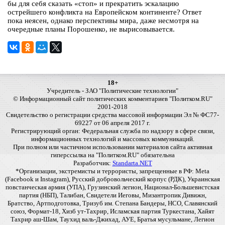
бы для себя сказать «стоп» и прекратить эскалацию
острейшего конфликта на Европейском континенте? Ответ
пока неясен, однако перспективы мира, даже несмотря на
очередные планы Порошенко, не вырисовывается.
18+
Учредитель - ЗАО "Политические технологии"
© Информационный сайт политических комментариев "Политком.RU"
2001-2018
Свидетельство о регистрации средства массовой информации Эл № ФС77-
69227 от 06 апреля 2017 г.
Регистрирующий орган: Федеральная служба по надзору в сфере связи,
информационных технологий и массовых коммуникаций.
При полном или частичном использовании материалов сайта активная
гиперссылка на "Политком.RU" обязательна
Разработчик:
Standarta.NET
*Организации, экстремисты и террористы, запрещенные в РФ: Meta
(Facebook и Instagram), Русский добровольческий корпус (РДК), Украинская
повстанческая армия (УПА), Грузинский легион, Национал-Большевистская
партия (НБП), Талибан, Свидетели Иеговы, Мизантропик Дивижн,
Братство, Артподготовка, Тризуб им. Степана Бандеры, НСО, Славянский
союз, Формат-18, Хизб ут-Тахрир, Исламская партия Туркестана, Хайят
Тахрир аш-Шам, Таухид валь-Джихад, АУЕ, Братья мусульмане, Легион