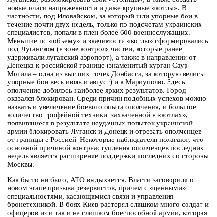
новые очаги напряженности и даже крупные «котлы». В
частности, под Иловайском, за который шли упорные бои в
течение почти двух недель, только по подсчетам украинских
специалистов, попали в плен более 600 военнослужащих.
Меньшие по «объему» и значимости «котлы» сформировались
под Луганском (в зоне контроля частей, которые ранее
удерживали луганский аэропорт), а также в направлении от
Донецка к российской границе (знаменитый курган Саур-
Могила – одна из высших точек Донбасса, за которую велись
упорные бои весь июль и август) и к Мариуполю. Здесь
ополчение добилось наиболее ярких результатов. Город
оказался блокирован. Среди причин подобных успехов можно
назвать и увеличение боевого опыта ополчения, и большое
количество трофейной техники, захваченной в «котлах»,
появившиеся в результате неудачных попыток украинской
армии блокировать Луганск и Донецк и отрезать ополченцев
от границы с Россией. Некоторые наблюдатели полагают, что
основной причиной контрнаступления ополченцев последних
недель является расширение поддержки последних со стороны
Москвы.
Как бы то ни было, АТО выдыхается. Власти заговорили о
новом этапе призыва резервистов, причем с «ценными»
специальностями, касающимися связи и управления
бронетехникой. В боях Киев растерял слишком много солдат и
офицеров из и так и не слишком боеспособной армии, которая