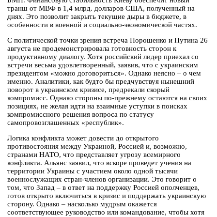
БМП. Финансовую стабильность Киеву обеспечит новый
транш от МВФ в 1,4 млрд. долларов США, полученный на
днях. Это позволит закрыть текущие дыры в бюджете, в
особенности в военной и социально-экономической частях.
С политической точки зрения встреча Порошенко и Путина 26
августа не продемонстрировала готовность сторон к
продуктивному диалогу. Хотя российский лидер приехал со
встречи весьма удовлетворенный, заявив, что с украинским
президентом «можно договориться». Однако неясно – о чем
именно. Аналитики, как будто бы предчувствуя нынешний
поворот в украинском кризисе, предрекали скорый
компромисс. Однако стороны по-прежнему остаются на своих
позициях, не желая идти на взаимные уступки в поисках
компромиссного решения вопроса по статусу
самопровозглашенных «республик».
Логика конфликта может довести до открытого
противостояния между Украиной, Россией и, возможно,
странами НАТО, что представляет угрозу всемирного
конфликта. Альянс заявил, что вскоре проведет учения на
территории Украины с участием около одной тысячи
военнослужащих стран-членов организации. Это говорит о
том, что Запад – в ответ на поддержку Россией ополченцев,
готов открыто включиться в кризис и поддержать украинскую
сторону. Однако – насколько мудрым окажется
соответствующее руководство или командование, чтобы хотя