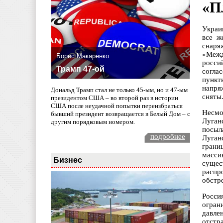
«П
Украи
все ж
снаря
«Межд
Борис Макаренко
росси
Трамп 47-ой
согла
пункт
напря
Дональд Трамп стал не только 45-ым, но и 47-ым
сняты
президентом США – во второй раз в истории
США после неудачной попытки переизбраться
Несмо
бывший президент возвращается в Белый Дом – с
Луган
другим порядковым номером.
посыл
подробнее
Луган
грани
масси
Бизнес
сущес
распр
обстр
Росси
огран
давле
отстр