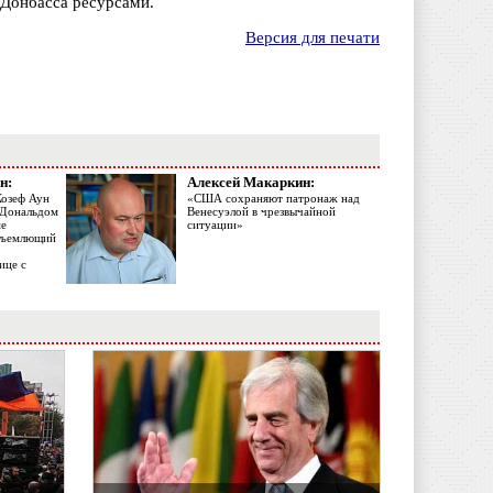
Донбасса ресурсами.
Версия для печати
н:
Алексей Макаркин:
Жозеф Аун
«США сохраняют патронаж над
с Дональдом
Венесуэлой в чрезвычайной
ме
ситуации»
объемлющий
ице с