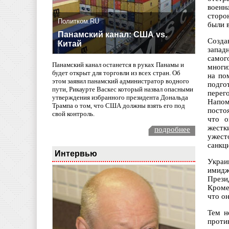
военн
сторо
Политком.RU
были 
Панамский канал: США vs.
Созда
Китай
запад
самог
Панамский канал останется в руках Панамы и
многи
будет открыт для торговли из всех стран. Об
на по
этом заявил панамский администратор водного
подго
пути, Рикаурте Васкес который назвал опасными
перег
утверждения избранного президента Дональда
Напом
Трампа о том, что США должны взять его под
посто
свой контроль.
что о
жестк
подробнее
ужест
санкц
Интервью
Украи
имидж
Прези
Кроме
что он
Тем н
проти