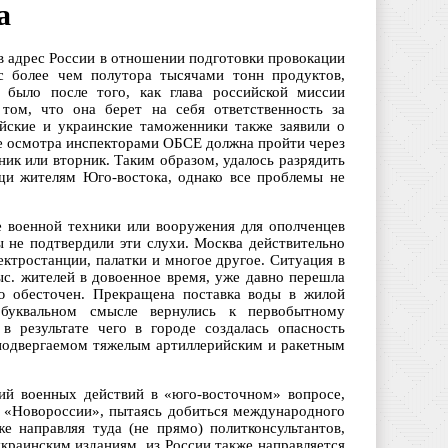
а
в адрес России в отношении подготовки провокации
с более чем полутора тысячами тонн продуктов,
 было после того, как глава российской миссии
ом, что она берет на себя ответственность за
йские и украинские таможенники также заявили о
ле осмотра инспекторами ОБСЕ должна пройти через
ик или вторник. Таким образом, удалось разрядить
щи жителям Юго-востока, однако все проблемы не
 военной техники или вооружения для ополченцев
 не подтвердили эти слухи. Москва действительно
ектростанции, палатки и многое другое. Ситуация в
ыс. жителей в довоенное время, уже давно перешла
ью обесточен. Прекращена поставка воды в жилой
буквальном смысле вернулись к первобытному
в результате чего в городе создалась опасность
 подвергаемом тяжелым артиллерийским и ракетным
ий военных действий в «юго-восточном» вопросе,
й «Новороссии», пытаясь добиться международного
е направляя туда (не прямо) политконсультантов,
краинским изданиям, из России также направляется