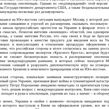
ая помощь ополченцам. Однако из «подтверждений» этой версии 
ны Государственного департамента США, а также бездоказательные
вынуждены несколько раз дезавуировать.
вшаяся на Юго-востоке ситуация вынуждает Москву, у которой дос
ными санкциями и угрозой их расширения, оказывать посильную
о начала пророссийских протестов на Украине в феврале этого г
х смыслах. Помогая жителям «воюющих» областей, она одноврем
мощь, а также жителям России, что «мы своих в беде не бросае
товки провокации в качестве предлога для введения воск на 
оворах и консультациях в отношении процедуры оформления 
ним, что российская сторона в итоге согласилась на замену рос
янное сопровождение экспертов «Красного Креста», которые будут 
н не сможет бесконтрольно попасть в распоряжение ополченц
ими международными рамками, в которых сейчас находится М
очения санкций и разрушить дипломатическую игру на уговоры
ионного бремени и немеленого прекращения огня на Юго-востоке.
нская сторона, изначально занявшая неконструктивную позицию
евый урон Украине, признавая факт войны и гуманитарной катастро
денту Петру Порошенко имиджево невыгодна та критическая гуман
 того, решив вопрос с международным контролем, Киев снял опасе
 попадет в руки к ополченцам, укрепив их тыл, а значит – и оборон
е менее, Украина в «войне с конвоем» потерпела имиджевое пор
в которого выступали в Киеве на официальном уровне, все же 