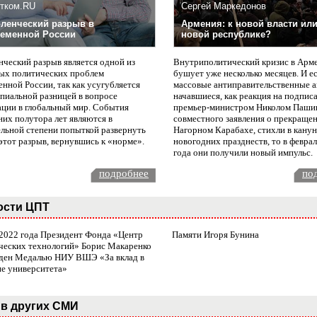
тком.RU
Сергей Маркедонов
ленческий разрыв в
Армения: к новой власти или
еменной России
новой республике?
нческий разрыв является одной из
Внутриполитический кризис в Арм
ых политических проблем
бушует уже несколько месяцев. И е
нной России, так как усугубляется
массовые антиправительственные а
пиальной разницей в вопросе
начавшиеся, как реакция на подпис
ации в глобальный мир. События
премьер-министром Николом Паши
них полутора лет являются в
совместного заявления о прекращен
ельной степени попыткой развернуть
Нагорном Карабахе, стихли в канун
этот разрыв, вернувшись к «норме».
новогодних празднеств, то в февра
года они получили новый импульс.
подробнее
по
ости ЦПТ
 2022 года Президент Фонда «Центр
Памяти Игоря Бунина
ческих технологий» Борис Макаренко
ден Медалью НИУ ВШЭ «За вклад в
ие университета»
в других СМИ