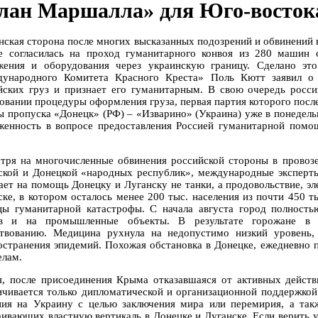
лан Маршалла» для Юго-восток
нская сторона после многих высказанных подозрений и обвинений 
е согласилась на проход гуманитарного конвоя из 280 машин 
жения и оборудования через украинскую границу. Сделано это
ународного Комитета Красного Креста» Поль Кютт заявил о т
йских груз и признает его гуманитарным. В свою очередь росси
совании процедуры оформления груза, первая партия которого пос
ы пропуска «Донецк» (РФ) – «Изварино» (Украина) уже в понедельн
женность в вопросе предоставления Россией гуманитарной помо
.
тря на многочисленные обвинения российской стороны в провозе
ской и Донецкой «народных республик», международные эксперты
ает на помощь Донецку и Луганску не танки, а продовольствие, эл
ске, в котором осталось менее 200 тыс. населения из почти 450 т
цы гуманитарной катастрофы. С начала августа город полност
в и на промышленные объекты. В результате горожане в 
твованию. Медицина рухнула на недопустимо низкий уровень, 
остранения эпидемий. Похожая обстановка в Донецке, ежедневно
елам.
я, после присоединения Крыма отказавшаяся от активных действ
ичивается только дипломатической и организационной поддержко
ния на Украину с целью заключения мира или перемирия, а такж
аивающих властную вертикаль в Донецке и Луганске. Если верить у