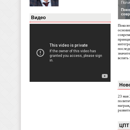
Поли
Поко
совр
Видео
Поколе
основн
совреме
принци
интегр
послед
значит
вспять 
Нов
23 мая
полити
награж
развит
ЦПТ 