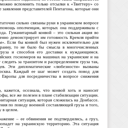
можно вспомнить только отсылки к «Твиттеру» со
 заявления представителей Пентагона, которые они
таточно сильно связаны руки в украинском вопросе
 помощь ополченцам, которых она поддерживала с
ода. Гуманитарный конвой – это сильная акция во
енно демонстрирует им готовность Кремля прийти
м». Если бы конвой был нужен исключительно для
Украину, то не было бы смысла в многочисленных
груза и способов его доставки к нуждающимся.
сийских госномеров на машинах на украинские и на
следить за транзитом и распределением груза так,
ев. Эти дипломатические «любезности» вызваны
осква. Каждый ее шаг может создать повод для
 Европы для посредничества в вопросе снижения
, кажется, осознала, что конвой хоть и наносит
фы, все же полезен в плане стабилизации ситуации.
итарная ситуация, которая сложилась на Донбассе.
ния по поводу военной составляющей груза и того,
у в целом.
ажение – ее обвинения не подтвердились, а груз,
попадет на украинскую территорию. Эта ситуация