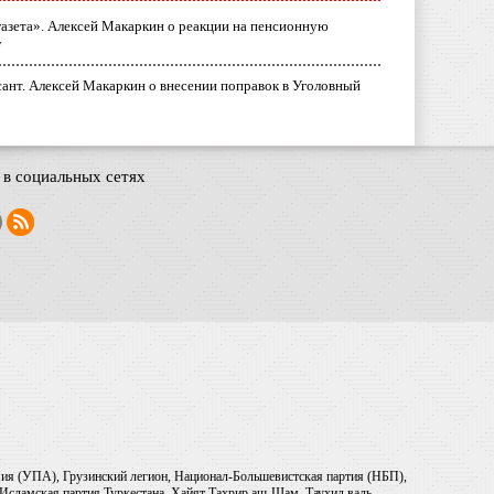
газета». Алексей Макаркин о реакции на пенсионную
у
ант. Алексей Макаркин о внесении поправок в Уголовный
в социальных сетях
рмия (УПА), Грузинский легион, Национал-Большевистская партия (НБП),
Исламская партия Туркестана, Хайят Тахрир аш-Шам, Таухид валь-