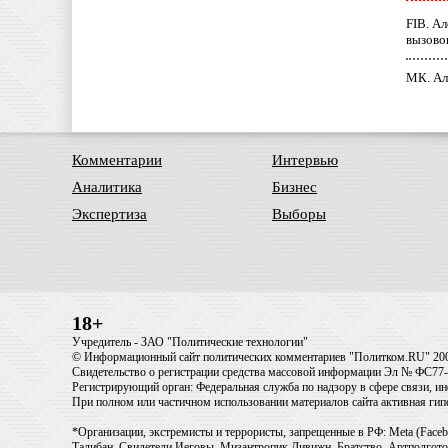
FIB. А
вызово
МК. Ал
Комментарии
Интервью
Аналитика
Бизнес
Экспертиза
Выборы
18+
Учредитель - ЗАО "Политические технологии"
© Информационный сайт политических комментариев "Политком.RU" 20
Свидетельство о регистрации средства массовой информации Эл № ФС77-6
Регистрирующий орган: Федеральная служба по надзору в сфере связи, 
При полном или частичном использовании материалов сайта активная ги
*Организации, экстремисты и террористы, запрещенные в РФ: Meta (Faceb
Талибан, Свидетели Иеговы, Мизантропик Дивижн, Братство, Артподготов