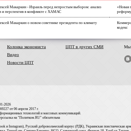
лексей Макаркин - Израиль перед непростым выбором: анализ
«Новая 
в и перспектив в конфликте с ХАМАС
реформ
ексей Макаркин о новом советнике президента по климату
Коммерс
кодекс
Колонка экономиста
ЦПТ в других СМИ
Мы 
Видео
Новости ЦПТ
01-2026
9227 от 06 апреля 2017 г.
информационных технологий и массовых коммуникаций.
перссылка на "Политком.RU" обязательна
ook и Instagram), Русский добровольческий корпус (РДК), Украинская повстанческая а
ка, Тризуб им. Степана Бандеры, НСО, Славянский союз, Формат-18, Хизб ут-Тахрир, 