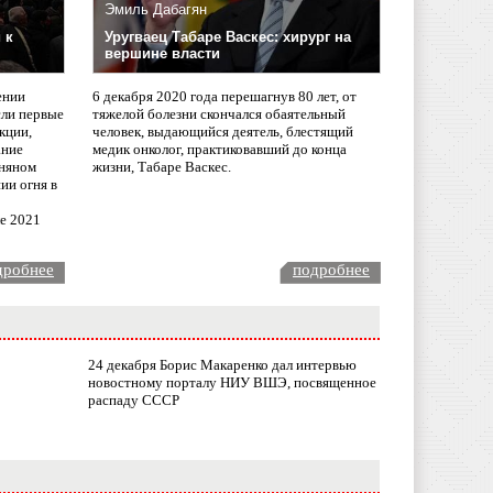
Эмиль Дабагян
 к
Уругваец Табаре Васкес: хирург на
вершине власти
ении
6 декабря 2020 года перешагнув 80 лет, от
сли первые
тяжелой болезни скончался обаятельный
кции,
человек, выдающийся деятель, блестящий
ание
медик онколог, практиковавший до конца
няном
жизни, Табаре Васкес.
ии огня в
ле 2021
дробнее
подробнее
24 декабря Борис Макаренко дал интервью
новостному порталу НИУ ВШЭ, посвященное
распаду СССР