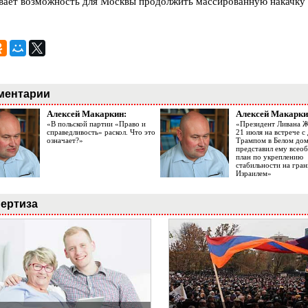
вает возможность для Москвы продолжить массированную накачку 
ментарии
Алексей Макаркин:
Алексей Макарки
«В польской партии «Право и
«Президент Ливана 
справедливость» раскол. Что это
21 июля на встрече 
означает?»
Трампом в Белом до
представил ему все
план по укреплению
стабильности на гран
Израилем»
ертиза