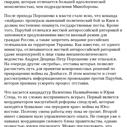
гвардии, которая отличается большей идеологической
монолитностью, чем подразделения Минобороны.
После прихода Порошенко к власти стало ясно, что команда
«майдана» проиграла нынешний политический бой за Киев и
должна постепенно покинуть государственные посты. Кроме
того, Парубий отличался жесткой антироссийской риторикой и
запомнился предложениями ввести визовый режим для
граждан России, а также запретить вещание российских
телеканалов на территории Украины. Как известно, от одного
министра, отличавшегося жесткой антироссийской риторикой
(даже нецензурной) в лице главы внешнеполитического
ведомства Андрея Дещицы Петр Порошенко уже отказался.
На очереди другие «ястребы», отставка которых позволит
расчистить путь для принятия компромиссных решений по
прекращению войны на Донбассе. В этом контексте и стоит
рассматривать информационную провокацию против Парубия,
которая призвана ускорить процесс отставки.
Что касается кандидатур Валентина Наливайченко и Юрия
Стеца, то их сложно воспринимать всерьез. Первый является
координатором масштабной реформы спецслужб, которые
находятся буквально «на переднем крае» войны на Юго-
востоке. Поэтому смена работы ему пока не грозит. Второй
имеет слишком мало управленческого опыта. Не говоря уже о
навыках координации силового блока правительства, однако
полностью лоялен президенту. Можно предположить, что