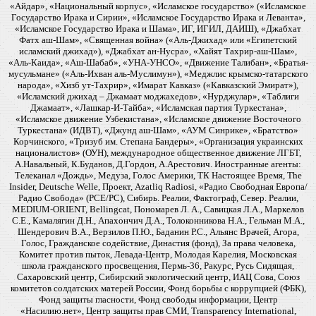
«Айдар», «Национальный корпус», «Исламское государство» («Исламское
Государство Ирака и Сирии», «Исламское Государство Ирака и Леванта»,
«Исламское Государство Ирака и Шама», ИГ, ИГИЛ, ДАИШ), «Джабхат
Фатх аш-Шам», «Священная война» («Аль-Джихад» или «Египетский
исламский джихад»), «Джабхат ан-Нусра», «Хайят Тахрир-аш-Шам»,
«Аль-Каида», «Аш-Шабаб», «УНА-УНСО», «Движение Талибан», «Братья-
мусульмане» («Аль-Ихван аль-Муслимун»), «Меджлис крымско-татарского
народа», «Хизб ут-Тахрир», «Имарат Кавказ» («Кавказский Эмират»),
«Исламский джихад – Джамаат моджахедов», «Нурджулар», «Таблиги
Джамаат», «Лашкар-И-Тайба», «Исламская партия Туркестана»,
«Исламское движение Узбекистана», «Исламское движение Восточного
Туркестана» (ИДВТ), «Джунд аш-Шам», «АУМ Синрике», «Братство»
Корчинского, «Тризуб им. Степана Бандеры», «Организация украинских
националистов» (ОУН), международное общественное движение ЛГБТ,
А.Навальный, К.Буданов, Д.Гордон, А.Арестович. Иностранные агенты:
Телеканал «Дождь», Медуза, Голос Америки, ТК Настоящее Время, The
Insider, Deutsche Welle, Проект, Azatliq Radiosi, «Радио Свободная Европа/
Радио Свобода» (PCE/PC), Сибирь. Реалии, Фактограф, Север. Реалии,
MEDIUM-ORIENT, Bellingcat, Пономарев Л. А., Савицкая Л.А., Маркелов
С.Е., Камалягин Д.Н., Апахончич Д.А., Толоконникова Н.А., Гельман М.А.,
Шендерович В.А., Верзилов П.Ю., Баданин Р.С., Альянс Врачей, Агора,
Голос, Гражданское содействие, Династия (фонд), За права человека,
Комитет против пыток, Левада-Центр, Молодая Карелия, Московская
школа гражданского просвещения, Пермь-36, Ракурс, Русь Сидящая,
Сахаровский центр, Сибирский экологический центр, ИАЦ Сова, Союз
комитетов солдатских матерей России, Фонд борьбы с коррупцией (ФБК),
Фонд защиты гласности, Фонд свободы информации, Центр
«Насилию.нет», Центр защиты прав СМИ, Transparency International,