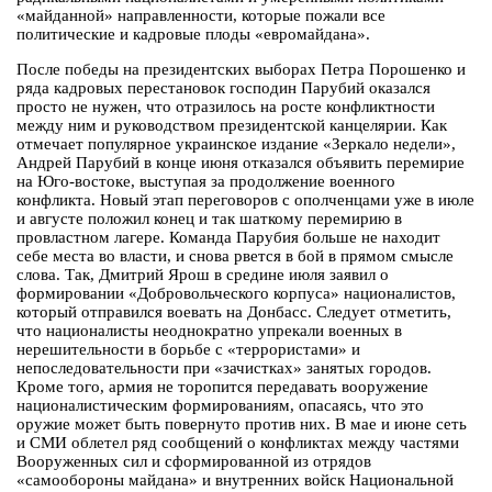
«майданной» направленности, которые пожали все
политические и кадровые плоды «евромайдана».
После победы на президентских выборах Петра Порошенко и
ряда кадровых перестановок господин Парубий оказался
просто не нужен, что отразилось на росте конфликтности
между ним и руководством президентской канцелярии. Как
отмечает популярное украинское издание «Зеркало недели»,
Андрей Парубий в конце июня отказался объявить перемирие
на Юго-востоке, выступая за продолжение военного
конфликта. Новый этап переговоров с ополченцами уже в июле
и августе положил конец и так шаткому перемирию в
провластном лагере. Команда Парубия больше не находит
себе места во власти, и снова рвется в бой в прямом смысле
слова. Так, Дмитрий Ярош в средине июля заявил о
формировании «Добровольческого корпуса» националистов,
который отправился воевать на Донбасс. Следует отметить,
что националисты неоднократно упрекали военных в
нерешительности в борьбе с «террористами» и
непоследовательности при «зачистках» занятых городов.
Кроме того, армия не торопится передавать вооружение
националистическим формированиям, опасаясь, что это
оружие может быть повернуто против них. В мае и июне сеть
и СМИ облетел ряд сообщений о конфликтах между частями
Вооруженных сил и сформированной из отрядов
«самообороны майдана» и внутренних войск Национальной