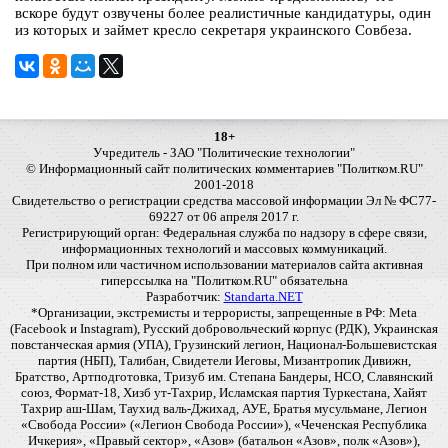
вскоре будут озвучены более реалистичные кандидатуры, один
из которых и займет кресло секретаря украинского Совбеза.
18+
Учредитель - ЗАО "Политические технологии"
© Информационный сайт политических комментариев "Политком.RU"
2001-2018
Свидетельство о регистрации средства массовой информации Эл № ФС77-
69227 от 06 апреля 2017 г.
Регистрирующий орган: Федеральная служба по надзору в сфере связи,
информационных технологий и массовых коммуникаций.
При полном или частичном использовании материалов сайта активная
гиперссылка на "Политком.RU" обязательна
Разработчик:
Standarta.NET
*Организации, экстремисты и террористы, запрещенные в РФ: Meta
(Facebook и Instagram), Русский добровольческий корпус (РДК), Украинская
повстанческая армия (УПА), Грузинский легион, Национал-Большевистская
партия (НБП), Талибан, Свидетели Иеговы, Мизантропик Дивижн,
Братство, Артподготовка, Тризуб им. Степана Бандеры, НСО, Славянский
союз, Формат-18, Хизб ут-Тахрир, Исламская партия Туркестана, Хайят
Тахрир аш-Шам, Таухид валь-Джихад, АУЕ, Братья мусульмане, Легион
«Свобода России» («Легион Свобода России»), «Чеченская Республика
Ичкерия», «Правый сектор», «Азов» (батальон «Азов», полк «Азов»),