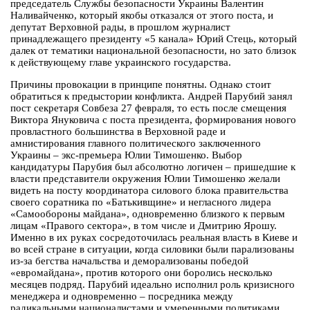
председатель Службы безопасности Украины Валентин
Наливайченко, который якобы отказался от этого поста, и
депутат Верховной рады, в прошлом журналист
принадлежащего президенту «5 канала» Юрий Стець, который
далек от тематики национальной безопасности, но зато близок
к действующему главе украинского государства.
Причины провокации в принципе понятны. Однако стоит
обратиться к предыстории конфликта. Андрей Парубий занял
пост секретаря Совбеза 27 февраля, то есть после смещения
Виктора Януковича с поста президента, формирования нового
провластного большинства в Верховной раде и
амнистирования главного политического заключенного
Украины – экс-премьера Юлии Тимошенко. Выбор
кандидатуры Парубия был абсолютно логичен – пришедшие к
власти представители окружения Юлии Тимошенко желали
видеть на посту координатора силового блока правительства
своего соратника по «Батькивщине» и негласного лидера
«Самообороны майдана», одновременно близкого к первым
лицам «Правого сектора», в том числе и Дмитрию Ярошу.
Именно в их руках сосредоточилась реальная власть в Киеве и
во всей стране в ситуации, когда силовики были парализованы
из-за бегства начальства и деморализованы победой
«евромайдана», против которого они боролись несколько
месяцев подряд. Парубий идеально исполнил роль кризисного
менеджера и одновременно – посредника между
радикальными националистами и умеренными политиками