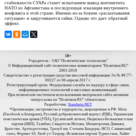
стабильности СУАРа станет испытанием вывод контингента
НАТО из Афганистана и последующая эскалация внутреннего
конфликта в этой стране. Именно из-за боязни «расшатывания
ситуации» и закручиваются гайки. Однако это дает обратный
эффект.
18+
Учредитель - ЗАО "Политические технологии"
© Информационный сайт политических комментариев "Политком.RU"
2001-2018
Свидетельство о регистрации средства массовой информации Эл № ФС77-
69227 от 06 апреля 2017 г.
Регистрирующий орган: Федеральная служба по надзору в сфере связи,
информационных технологий и массовых коммуникаций.
При полном или частичном использовании материалов сайта активная
гиперссылка на "Политком.RU" обязательна
Разработчик:
Standarta.NET
*Организации, экстремисты и террористы, запрещенные в РФ: Meta
(Facebook и Instagram), Русский добровольческий корпус (РДК), Украинская
повстанческая армия (УПА), Грузинский легион, Национал-Большевистская
партия (НБП), Талибан, Свидетели Иеговы, Мизантропик Дивижн,
Братство, Артподготовка, Тризуб им. Степана Бандеры, НСО, Славянский
союз, Формат-18, Хизб ут-Тахрир, Исламская партия Туркестана, Хайят