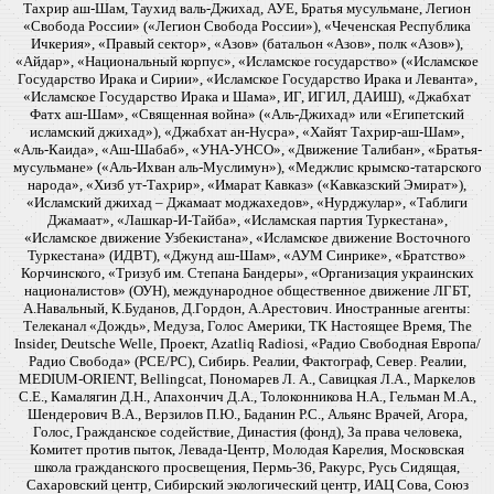
Тахрир аш-Шам, Таухид валь-Джихад, АУЕ, Братья мусульмане, Легион
«Свобода России» («Легион Свобода России»), «Чеченская Республика
Ичкерия», «Правый сектор», «Азов» (батальон «Азов», полк «Азов»),
«Айдар», «Национальный корпус», «Исламское государство» («Исламское
Государство Ирака и Сирии», «Исламское Государство Ирака и Леванта»,
«Исламское Государство Ирака и Шама», ИГ, ИГИЛ, ДАИШ), «Джабхат
Фатх аш-Шам», «Священная война» («Аль-Джихад» или «Египетский
исламский джихад»), «Джабхат ан-Нусра», «Хайят Тахрир-аш-Шам»,
«Аль-Каида», «Аш-Шабаб», «УНА-УНСО», «Движение Талибан», «Братья-
мусульмане» («Аль-Ихван аль-Муслимун»), «Меджлис крымско-татарского
народа», «Хизб ут-Тахрир», «Имарат Кавказ» («Кавказский Эмират»),
«Исламский джихад – Джамаат моджахедов», «Нурджулар», «Таблиги
Джамаат», «Лашкар-И-Тайба», «Исламская партия Туркестана»,
«Исламское движение Узбекистана», «Исламское движение Восточного
Туркестана» (ИДВТ), «Джунд аш-Шам», «АУМ Синрике», «Братство»
Корчинского, «Тризуб им. Степана Бандеры», «Организация украинских
националистов» (ОУН), международное общественное движение ЛГБТ,
А.Навальный, К.Буданов, Д.Гордон, А.Арестович. Иностранные агенты:
Телеканал «Дождь», Медуза, Голос Америки, ТК Настоящее Время, The
Insider, Deutsche Welle, Проект, Azatliq Radiosi, «Радио Свободная Европа/
Радио Свобода» (PCE/PC), Сибирь. Реалии, Фактограф, Север. Реалии,
MEDIUM-ORIENT, Bellingcat, Пономарев Л. А., Савицкая Л.А., Маркелов
С.Е., Камалягин Д.Н., Апахончич Д.А., Толоконникова Н.А., Гельман М.А.,
Шендерович В.А., Верзилов П.Ю., Баданин Р.С., Альянс Врачей, Агора,
Голос, Гражданское содействие, Династия (фонд), За права человека,
Комитет против пыток, Левада-Центр, Молодая Карелия, Московская
школа гражданского просвещения, Пермь-36, Ракурс, Русь Сидящая,
Сахаровский центр, Сибирский экологический центр, ИАЦ Сова, Союз