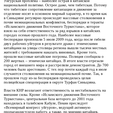
Уйгурская проблема – наиболее острая в китайской
национальной политике. Острее даже, чем тибетская. Потому
что тибетское сопротивление китаизации и движение за
отделение носят в основном мирный характер, в то время как
в Синьцзяне регулярно происходят массовые столкновения в
почве межнациональных конфликтов, беспорядки и теракты
«Исламского движения Восточного Туркестана», которое
взяло на себя ответственность за ряд взрывов в китайских
городах осенью прошлого года. Наиболее массовые
беспорядки произошли 5 июля 2009 года, когда после гибели
двух рабочих-уйгуров в результате драки с этническими
китайцами на улицы столицы региона вышли тысячи местных
жителей с требованием наказать виновных. Кроме того,
прошли массовые китайские погромы. Полиция сообщила о
200 жертвах – этнически китайцах. В итоге власти отрезали
город от внешнего мира и расстреляли демонстрантов. До 700
человек было арестовано. С тех пор почти каждый год в июле
случаются столкновения на межнациональной почве. Так, в
прошлом году из-за беспорядков проводилась целая
полицейская спецоперация в округе Турфан Синьцзяна.
Власти КНР возлагают ответственность за нестабильность на
внешние силы. Кроме «Исламского движения Восточного
Туркестана», центральная база которого до 2001 года
находилась в талибском Кабуле, Пекин преследует
«Всемирный конгресс уйгуров», ведущий активную
пропагандистскую работу, а также, по мнению китайцев,