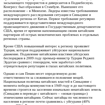
засылающего террористов и диверсантов в Поднебесную.
Конгресс был образован в Стамбуле. Нынешнее его
расположение – в Мюнхене. Лидеры известны требованиями
международного расследования ситуации в Синьцзяне и
отделения региона от Китая. Первое требование регулярно
поддерживается представителями международного
правозащитного движения и Государственным департаментом
США, время от времени напоминающим своим китайским
партнерам об острых межэтнических проблемах в отдельных
регионах страны.
Кроме США повышенный интерес к региону проявляет
Турция, которая поддерживает уйгурское национальное
движение. Подавление китайскими властями уйгурских
беспорядков в 2009 году премьер-министр Турции Реджеп
Эрдоган сравнил с геноцидом, чем заработал себе
отрицательную репутацию в глазах китайских политиков.
Однако и сам Пекин несет определенную долю
ответственности за сложившееся положение вещей.
Национальная политика китайских властей в Синьцзяне с
момента победы коммунистов в 1949 году и до настоящего
времени строится на заселении изначально некитайских земель
(Синьцзян в переводе с китайского – «новая граница»)
этническими китайцами. Сейчас китайцы по численности
населения в регионе почти сравнялись с уйгурами (40%