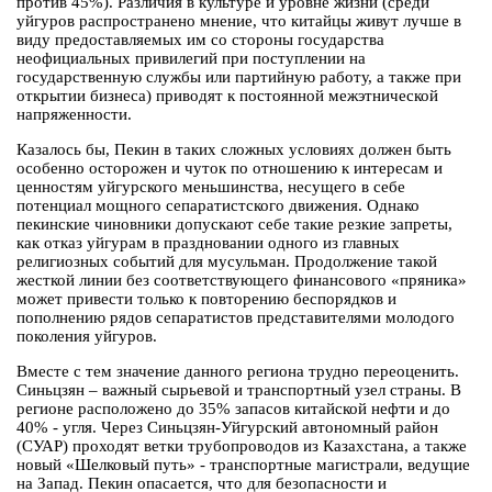
против 45%). Различия в культуре и уровне жизни (среди
уйгуров распространено мнение, что китайцы живут лучше в
виду предоставляемых им со стороны государства
неофициальных привилегий при поступлении на
государственную службы или партийную работу, а также при
открытии бизнеса) приводят к постоянной межэтнической
напряженности.
Казалось бы, Пекин в таких сложных условиях должен быть
особенно осторожен и чуток по отношению к интересам и
ценностям уйгурского меньшинства, несущего в себе
потенциал мощного сепаратистского движения. Однако
пекинские чиновники допускают себе такие резкие запреты,
как отказ уйгурам в праздновании одного из главных
религиозных событий для мусульман. Продолжение такой
жесткой линии без соответствующего финансового «пряника»
может привести только к повторению беспорядков и
пополнению рядов сепаратистов представителями молодого
поколения уйгуров.
Вместе с тем значение данного региона трудно переоценить.
Синьцзян – важный сырьевой и транспортный узел страны. В
регионе расположено до 35% запасов китайской нефти и до
40% - угля. Через Синьцзян-Уйгурский автономный район
(СУАР) проходят ветки трубопроводов из Казахстана, а также
новый «Шелковый путь» - транспортные магистрали, ведущие
на Запад. Пекин опасается, что для безопасности и