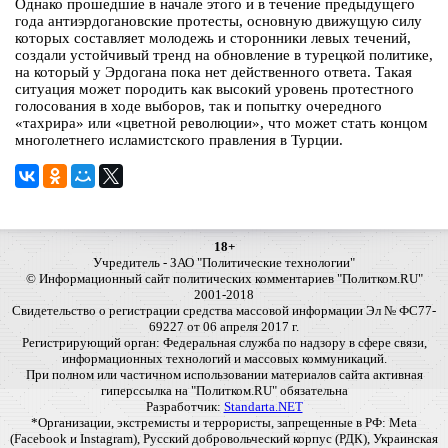
Однако прошедшие в начале этого и в течение предыдущего
года антиэрдогановские протесты, основную движущую силу
которых составляет молодежь и сторонники левых течений,
создали устойчивый тренд на обновление в турецкой политике,
на который у Эрдогана пока нет действенного ответа. Такая
ситуация может породить как высокий уровень протестного
голосования в ходе выборов, так и попытку очередного
«тахрира» или «цветной революции», что может стать концом
многолетнего исламистского правления в Турции.
18+
Учредитель - ЗАО "Политические технологии"
© Информационный сайт политических комментариев "Политком.RU"
2001-2018
Свидетельство о регистрации средства массовой информации Эл № ФС77-
69227 от 06 апреля 2017 г.
Регистрирующий орган: Федеральная служба по надзору в сфере связи,
информационных технологий и массовых коммуникаций.
При полном или частичном использовании материалов сайта активная
гиперссылка на "Политком.RU" обязательна
Разработчик:
Standarta.NET
*Организации, экстремисты и террористы, запрещенные в РФ: Meta
(Facebook и Instagram), Русский добровольческий корпус (РДК), Украинская