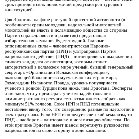
срок президентских полномочий предусмотрен турецкой
конституцией.
Для Эрдогана на фоне растущей протестной активности (в
особенности среди молодежи, недовольной многолетней
монополией на власть и исламизацию общества со стороны
Партии справедливости и развития) предстоящая
избирательная кампания будет трудной. Главные
оппозиционные силы – левоцентристская Народно-
республиканская партия (НРП) и ультраправая Партия
национального действия (ПНД) – договорились о выдвижении
единого кандидата от оппозиции, которым станет
авторитетный в исламском мире ученый, бывший генеральный
секретарь «Организации Исламская конференция»,
включающей большинство мусульманских стран мира,
Экмеледдин Ихсаноглу. Правда, уровень популярности
ученого в родной Турции пока ниже, чем Эрдогана. Эксперты
отмечают, что у премьера с учетом задействования
административного ресурса есть возможность собрать как
минимум 51% голосов. Союз НРП и ПНД потенциально
нестабилен ввиду того, что совершенно разные по идеологии и
электорату силы. Если НРП исповедует светский кемализм, то
ПНД – наоборот – пантюркизм и исламизацию общества. По
этой причине Эрдоган имеет шансы перетянуть руководство
националистов на свою сторону в ходе кампании.