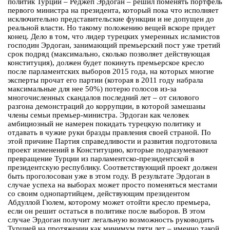
политик Турции – Реджеп Эрдоган – решил поменять портфель
первого министра на президента, который пока что исполняет
исключительно представительские функции и не допущен до
реальной власти. Но такому положению вещей вскоре придет
конец. Дело в том, что лидер турецких умеренных исламистов
господин Эрдоган, занимающий премьерский пост уже третий
срок подряд (максимально, сколько позволяет действующая
конституция), должен будет покинуть премьерское кресло
после парламентских выборов 2015 года, на которых многие
эксперты прочат его партии (которая в 2011 году набрала
максимальные для нее 50%) потерю голосов из-за
многочисленных скандалов последний лет – от силового
разгона демонстраций до коррупции, в которой замешаны
члены семьи премьер-министра. Эрдоган как человек
амбициозный не намерен покидать турецкую политику и
отдавать в чужие руки бразды правления своей страной. По
этой причине Партия справедливости и развития подготовила
проект изменений в Конституцию, которые подразумевают
превращение Турции из парламентско-президентской в
президентскую республику. Соответствующий проект должен
быть проголосован уже в этом году. В результате Эрдоган в
случае успеха на выборах может просто поменяться местами
со своим однопартийцем, действующим президентом
Абдуллой Гюлем, которому может отойти кресло премьера,
если он решит остаться в политике после выборов. В этом
случае Эрдоган получит легальную возможность руководить
Турцией на протяжении как минимум пяти лет – именно такой