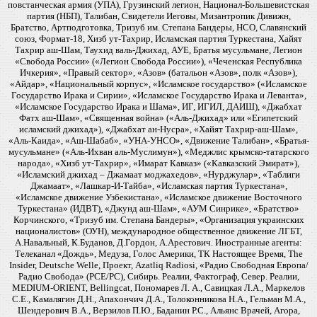
повстанческая армия (УПА), Грузинский легион, Национал-Большевистская
партия (НБП), Талибан, Свидетели Иеговы, Мизантропик Дивижн,
Братство, Артподготовка, Тризуб им. Степана Бандеры, НСО, Славянский
союз, Формат-18, Хизб ут-Тахрир, Исламская партия Туркестана, Хайят
Тахрир аш-Шам, Таухид валь-Джихад, АУЕ, Братья мусульмане, Легион
«Свобода России» («Легион Свобода России»), «Чеченская Республика
Ичкерия», «Правый сектор», «Азов» (батальон «Азов», полк «Азов»),
«Айдар», «Национальный корпус», «Исламское государство» («Исламское
Государство Ирака и Сирии», «Исламское Государство Ирака и Леванта»,
«Исламское Государство Ирака и Шама», ИГ, ИГИЛ, ДАИШ), «Джабхат
Фатх аш-Шам», «Священная война» («Аль-Джихад» или «Египетский
исламский джихад»), «Джабхат ан-Нусра», «Хайят Тахрир-аш-Шам»,
«Аль-Каида», «Аш-Шабаб», «УНА-УНСО», «Движение Талибан», «Братья-
мусульмане» («Аль-Ихван аль-Муслимун»), «Меджлис крымско-татарского
народа», «Хизб ут-Тахрир», «Имарат Кавказ» («Кавказский Эмират»),
«Исламский джихад – Джамаат моджахедов», «Нурджулар», «Таблиги
Джамаат», «Лашкар-И-Тайба», «Исламская партия Туркестана»,
«Исламское движение Узбекистана», «Исламское движение Восточного
Туркестана» (ИДВТ), «Джунд аш-Шам», «АУМ Синрике», «Братство»
Корчинского, «Тризуб им. Степана Бандеры», «Организация украинских
националистов» (ОУН), международное общественное движение ЛГБТ,
А.Навальный, К.Буданов, Д.Гордон, А.Арестович. Иностранные агенты:
Телеканал «Дождь», Медуза, Голос Америки, ТК Настоящее Время, The
Insider, Deutsche Welle, Проект, Azatliq Radiosi, «Радио Свободная Европа/
Радио Свобода» (PCE/PC), Сибирь. Реалии, Фактограф, Север. Реалии,
MEDIUM-ORIENT, Bellingcat, Пономарев Л. А., Савицкая Л.А., Маркелов
С.Е., Камалягин Д.Н., Апахончич Д.А., Толоконникова Н.А., Гельман М.А.,
Шендерович В.А., Верзилов П.Ю., Баданин Р.С., Альянс Врачей, Агора,