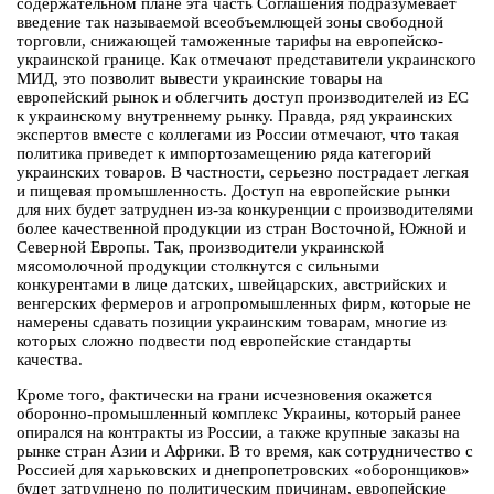
содержательном плане эта часть Соглашения подразумевает
введение так называемой всеобъемлющей зоны свободной
торговли, снижающей таможенные тарифы на европейско-
украинской границе. Как отмечают представители украинского
МИД, это позволит вывести украинские товары на
европейский рынок и облегчить доступ производителей из ЕС
к украинскому внутреннему рынку. Правда, ряд украинских
экспертов вместе с коллегами из России отмечают, что такая
политика приведет к импортозамещению ряда категорий
украинских товаров. В частности, серьезно пострадает легкая
и пищевая промышленность. Доступ на европейские рынки
для них будет затруднен из-за конкуренции с производителями
более качественной продукции из стран Восточной, Южной и
Северной Европы. Так, производители украинской
мясомолочной продукции столкнутся с сильными
конкурентами в лице датских, швейцарских, австрийских и
венгерских фермеров и агропромышленных фирм, которые не
намерены сдавать позиции украинским товарам, многие из
которых сложно подвести под европейские стандарты
качества.
Кроме того, фактически на грани исчезновения окажется
оборонно-промышленный комплекс Украины, который ранее
опирался на контракты из России, а также крупные заказы на
рынке стран Азии и Африки. В то время, как сотрудничество с
Россией для харьковских и днепропетровских «оборонщиков»
будет затруднено по политическим причинам, европейские