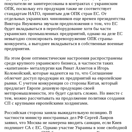
покупатели не заинтересованы в контрактах с украинским
ОПК, поскольку его продукция также не соответствует
стандартам НАТО, принятым для ОПК стран ЕС. От
отдельных украинских чиновников еще времен президентства
Виктора Януковича звучали предположения о том, что ЕС
будет вкладываться в переоборудование хотя бы части
украинских промышленных предприятий, однако на деле ЕС
невыгодно спонсировать перевооружение ОПК страны-
конкурента, а выгоднее вкладываться в собственные военные
предприятия.
На этом фоне оптимистические настроения распространены
среди крупного украинского бизнеса, в частности таких
«капитанов» металлургии как Ринат Ахметов и Игорь
Коломойский, которые надеются на то, что Соглашение
облегчит доступ продукции их предприятий на европейские
рынки. С учетом конкуренции со стороны Китая, который
предлагает Европе дешевую продукцию своей
метпромышленности, это будет сделать сложно. Но вместе с
тем, можно рассчитывать на продолжение политики создания
СП с крупными европейскими холдингами.
Российская сторона заняла выжидательную позицию. В
частности министр иностранных дел РФ Сергей Лавров
заявил, что Москва не намерена вводить санкции, если Киев
подпишет СА с ЕС. Однако участие Украины в зоне свободной