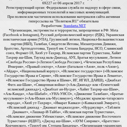
69227 от 06 апреля 2017 г.
Регистрирующий орган: Федеральная служба по надзору в сфере связи,
информационных технологий и массовых коммуникаций.
При полном или частичном использовании материалов сайта активная
гиперссылка на "Политком.RU" обязательна
Разработчик:
Standarta.NET
*Организации, экстремисты и террористы, запрещенные в РФ: Meta
(Facebook и Instagram), Русский добровольческий корпус (РДК), Украинская
повстанческая армия (УПА), Грузинский легион, Национал-Большевистская
партия (НБП), Талибан, Свидетели Иеговы, Мизантропик Дивижн,
Братство, Артподготовка, Тризуб им. Степана Бандеры, НСО, Славянский
союз, Формат-18, Хизб ут-Тахрир, Исламская партия Туркестана, Хайят
Тахрир аш-Шам, Таухид валь-Джихад, АУЕ, Братья мусульмане, Легион
«Свобода России» («Легион Свобода России»), «Чеченская Республика
Ичкерия», «Правый сектор», «Азов» (батальон «Азов», полк «Азов»),
«Айдар», «Национальный корпус», «Исламское государство» («Исламское
Государство Ирака и Сирии», «Исламское Государство Ирака и Леванта»,
«Исламское Государство Ирака и Шама», ИГ, ИГИЛ, ДАИШ), «Джабхат
Фатх аш-Шам», «Священная война» («Аль-Джихад» или «Египетский
исламский джихад»), «Джабхат ан-Нусра», «Хайят Тахрир-аш-Шам»,
«Аль-Каида», «Аш-Шабаб», «УНА-УНСО», «Движение Талибан», «Братья-
мусульмане» («Аль-Ихван аль-Муслимун»), «Меджлис крымско-татарского
народа», «Хизб ут-Тахрир», «Имарат Кавказ» («Кавказский Эмират»),
«Исламский джихад – Джамаат моджахедов», «Нурджулар», «Таблиги
Джамаат», «Лашкар-И-Тайба», «Исламская партия Туркестана»,
«Исламское движение Узбекистана», «Исламское движение Восточного
Туркестана» (ИДВТ), «Джунд аш-Шам», «АУМ Синрике», «Братство»
Корчинского, «Тризуб им. Степана Бандеры», «Организация украинских