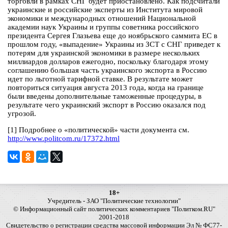
торговли в рамках СНГ будет приостановлено. Как подсчитали
украинские и российские эксперты из Института мировой
экономики и международных отношений Национальной
академии наук Украины и группы советника российского
президента Сергея Глазьева еще до ноябрьского саммита ЕС в
прошлом году, «выпадение» Украины из ЗСТ с СНГ приведет к
потерям для украинской экономики в размере нескольких
миллиардов долларов ежегодно, поскольку благодаря этому
соглашению большая часть украинского экспорта в Россию
идет по льготной тарифной ставке. В результате может
повториться ситуация августа 2013 года, когда на границе
были введены дополнительные таможенные процедуры, в
результате чего украинский экспорт в Россию оказался под
угрозой.
[1] Подробнее о «политической» части документа см.
http://www.politcom.ru/17372.html
18+
Учредитель - ЗАО "Политические технологии"
© Информационный сайт политических комментариев "Политком.RU"
2001-2018
Свидетельство о регистрации средства массовой информации Эл № ФС77-