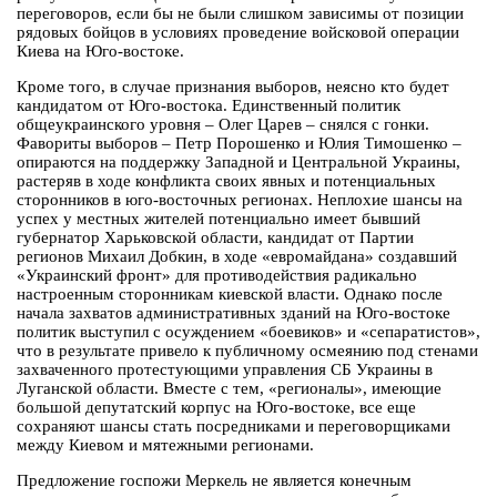
переговоров, если бы не были слишком зависимы от позиции
рядовых бойцов в условиях проведение войсковой операции
Киева на Юго-востоке.
Кроме того, в случае признания выборов, неясно кто будет
кандидатом от Юго-востока. Единственный политик
общеукраинского уровня – Олег Царев – снялся с гонки.
Фавориты выборов – Петр Порошенко и Юлия Тимошенко –
опираются на поддержку Западной и Центральной Украины,
растеряв в ходе конфликта своих явных и потенциальных
сторонников в юго-восточных регионах. Неплохие шансы на
успех у местных жителей потенциально имеет бывший
губернатор Харьковской области, кандидат от Партии
регионов Михаил Добкин, в ходе «евромайдана» создавший
«Украинский фронт» для противодействия радикально
настроенным сторонникам киевской власти. Однако после
начала захватов административных зданий на Юго-востоке
политик выступил с осуждением «боевиков» и «сепаратистов»,
что в результате привело к публичному осмеянию под стенами
захваченного протестующими управления СБ Украины в
Луганской области. Вместе с тем, «регионалы», имеющие
большой депутатский корпус на Юго-востоке, все еще
сохраняют шансы стать посредниками и переговорщиками
между Киевом и мятежными регионами.
Предложение госпожи Меркель не является конечным