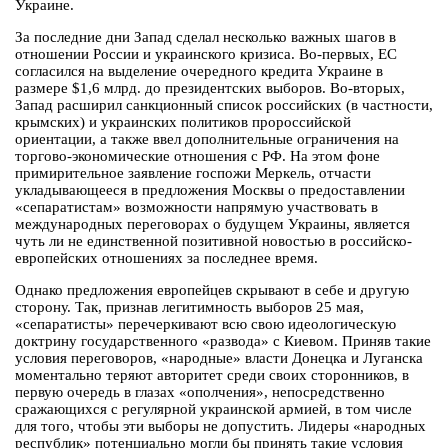
Украине.
За последние дни Запад сделал несколько важных шагов в
отношении России и украинского кризиса. Во-первых, ЕС
согласился на выделение очередного кредита Украине в
размере $1,6 млрд. до президентских выборов. Во-вторых,
Запад расширил санкционный список российских (в частности,
крымских) и украинских политиков пророссийской
ориентации, а также ввел дополнительные ограничения на
торгово-экономические отношения с РФ. На этом фоне
примирительное заявление госпожи Меркель, отчасти
укладывающееся в предложения Москвы о предоставлении
«сепаратистам» возможности напрямую участвовать в
международных переговорах о будущем Украины, является
чуть ли не единственной позитивной новостью в российско-
европейских отношениях за последнее время.
Однако предложения европейцев скрывают в себе и другую
сторону. Так, признав легитимность выборов 25 мая,
«сепаратисты» перечеркивают всю свою идеологическую
доктрину государственного «развода» с Киевом. Приняв такие
условия переговоров, «народные» власти Донецка и Луганска
моментально теряют авторитет среди своих сторонников, в
первую очередь в глазах «ополчения», непосредственно
сражающихся с регулярной украинской армией, в том числе
для того, чтобы эти выборы не допустить. Лидеры «народных
республик» потенциально могли бы принять такие условия