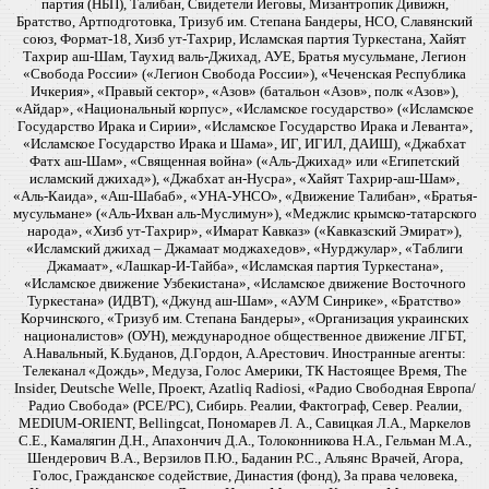
партия (НБП), Талибан, Свидетели Иеговы, Мизантропик Дивижн,
Братство, Артподготовка, Тризуб им. Степана Бандеры, НСО, Славянский
союз, Формат-18, Хизб ут-Тахрир, Исламская партия Туркестана, Хайят
Тахрир аш-Шам, Таухид валь-Джихад, АУЕ, Братья мусульмане, Легион
«Свобода России» («Легион Свобода России»), «Чеченская Республика
Ичкерия», «Правый сектор», «Азов» (батальон «Азов», полк «Азов»),
«Айдар», «Национальный корпус», «Исламское государство» («Исламское
Государство Ирака и Сирии», «Исламское Государство Ирака и Леванта»,
«Исламское Государство Ирака и Шама», ИГ, ИГИЛ, ДАИШ), «Джабхат
Фатх аш-Шам», «Священная война» («Аль-Джихад» или «Египетский
исламский джихад»), «Джабхат ан-Нусра», «Хайят Тахрир-аш-Шам»,
«Аль-Каида», «Аш-Шабаб», «УНА-УНСО», «Движение Талибан», «Братья-
мусульмане» («Аль-Ихван аль-Муслимун»), «Меджлис крымско-татарского
народа», «Хизб ут-Тахрир», «Имарат Кавказ» («Кавказский Эмират»),
«Исламский джихад – Джамаат моджахедов», «Нурджулар», «Таблиги
Джамаат», «Лашкар-И-Тайба», «Исламская партия Туркестана»,
«Исламское движение Узбекистана», «Исламское движение Восточного
Туркестана» (ИДВТ), «Джунд аш-Шам», «АУМ Синрике», «Братство»
Корчинского, «Тризуб им. Степана Бандеры», «Организация украинских
националистов» (ОУН), международное общественное движение ЛГБТ,
А.Навальный, К.Буданов, Д.Гордон, А.Арестович. Иностранные агенты:
Телеканал «Дождь», Медуза, Голос Америки, ТК Настоящее Время, The
Insider, Deutsche Welle, Проект, Azatliq Radiosi, «Радио Свободная Европа/
Радио Свобода» (PCE/PC), Сибирь. Реалии, Фактограф, Север. Реалии,
MEDIUM-ORIENT, Bellingcat, Пономарев Л. А., Савицкая Л.А., Маркелов
С.Е., Камалягин Д.Н., Апахончич Д.А., Толоконникова Н.А., Гельман М.А.,
Шендерович В.А., Верзилов П.Ю., Баданин Р.С., Альянс Врачей, Агора,
Голос, Гражданское содействие, Династия (фонд), За права человека,