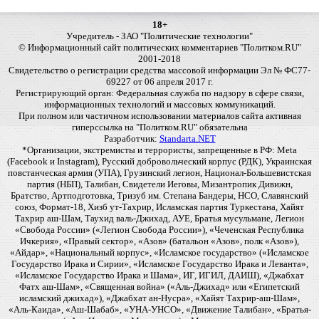
18+
Учредитель - ЗАО "Политические технологии"
© Информационный сайт политических комментариев "Политком.RU"
2001-2018
Свидетельство о регистрации средства массовой информации Эл № ФС77-
69227 от 06 апреля 2017 г.
Регистрирующий орган: Федеральная служба по надзору в сфере связи,
информационных технологий и массовых коммуникаций.
При полном или частичном использовании материалов сайта активная
гиперссылка на "Политком.RU" обязательна
Разработчик:
Standarta.NET
*Организации, экстремисты и террористы, запрещенные в РФ: Meta
(Facebook и Instagram), Русский добровольческий корпус (РДК), Украинская
повстанческая армия (УПА), Грузинский легион, Национал-Большевистская
партия (НБП), Талибан, Свидетели Иеговы, Мизантропик Дивижн,
Братство, Артподготовка, Тризуб им. Степана Бандеры, НСО, Славянский
союз, Формат-18, Хизб ут-Тахрир, Исламская партия Туркестана, Хайят
Тахрир аш-Шам, Таухид валь-Джихад, АУЕ, Братья мусульмане, Легион
«Свобода России» («Легион Свобода России»), «Чеченская Республика
Ичкерия», «Правый сектор», «Азов» (батальон «Азов», полк «Азов»),
«Айдар», «Национальный корпус», «Исламское государство» («Исламское
Государство Ирака и Сирии», «Исламское Государство Ирака и Леванта»,
«Исламское Государство Ирака и Шама», ИГ, ИГИЛ, ДАИШ), «Джабхат
Фатх аш-Шам», «Священная война» («Аль-Джихад» или «Египетский
исламский джихад»), «Джабхат ан-Нусра», «Хайят Тахрир-аш-Шам»,
«Аль-Каида», «Аш-Шабаб», «УНА-УНСО», «Движение Талибан», «Братья-