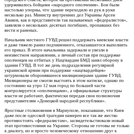
удерживалось бойцами «народного ополчения». Бои были
настолько упорны, что здание переходило из рук в руки
несколько раз. Министр внутренних дел Украины Арсен
Аваков, как и представители так называемых «федералистов»,
заявляли о нескольких десятках погибших, пропавших без
вести и раненых.
Начальник местного ГУВД решил поддержать киевские власти
и даже тяжело ранил подчиненного, отказавшегося выполнить
его приказ. В итоге начальника задержали и увезли в
неизвестном направлении, а личный состав при поддержке
ополченцев на отбитых у Нацгвардии БМД занял оборону в
здании ГУВД. В тот же день подразделения регулярной
украинской армии при поддержке «нацгвардейцев»
штурмовали оборонявшееся милиционерами здание ГУВД.
Милиционеры не смогли выстоять в этом натиске, однако по
состоянию на утро 12 мая город по большей части
контролируется «ополченцами», а официальные структуры
власти не работают, фактически передав свои полномочия
представителям «Донецкой народной республики».
Яростные столкновения в Мариуполе, показавшие, что Киев
даже после одесской трагедии намерен все так же жестко
противостоять «федералистам», засвидетельствовали новый
этап противостояния на Украине. Стороны не готовы не только
к диалогу, но и просто человеческому отношению друг к