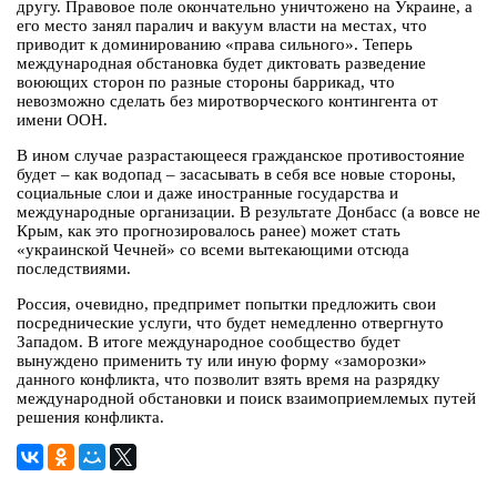
другу. Правовое поле окончательно уничтожено на Украине, а
его место занял паралич и вакуум власти на местах, что
приводит к доминированию «права сильного». Теперь
международная обстановка будет диктовать разведение
воюющих сторон по разные стороны баррикад, что
невозможно сделать без миротворческого контингента от
имени ООН.
В ином случае разрастающееся гражданское противостояние
будет – как водопад – засасывать в себя все новые стороны,
социальные слои и даже иностранные государства и
международные организации. В результате Донбасс (а вовсе не
Крым, как это прогнозировалось ранее) может стать
«украинской Чечней» со всеми вытекающими отсюда
последствиями.
Россия, очевидно, предпримет попытки предложить свои
посреднические услуги, что будет немедленно отвергнуто
Западом. В итоге международное сообщество будет
вынуждено применить ту или иную форму «заморозки»
данного конфликта, что позволит взять время на разрядку
международной обстановки и поиск взаимоприемлемых путей
решения конфликта.