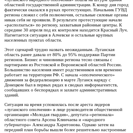
областной государственной администрации. К концу дня город
фактически оказался в руках протестующих. Начальник ГУВД
региона сложил с себя полномочия, остальные силовые органы
никак себя не проявили. В результате протестующие начали
«расползаться» по региону, захватывая районные центры. К
середине 30 апреля под их контролем находится Красный Луч.
Нагнетается ситуация в Алчевске и остальные крупных
населенных пунктах области.
Этот сценарий трудно назвать неожиданным. Луганская
область ранее давала от 80% до 95% поддержки Партии
регионов. Бизнес и чиновники региона тесно связаны с
партнерами из Ростовской и Воронежской областей России.
Большинство населения имеет родственников или временно
работает на территории РФ. С начала «ополченческого»
движения за федерализацию в марте Луганск наряду с
Донецком был в первых рядах в сводках информагентств,
сообщавших о беспорядках и захвате административных
зданий.
Ситуация на время успокоилась после ареста лидеров
«луганского ополчения» в лице руководителя общественной
организации «Молодая гвардия», депутата-«регионала»
областного совета Арсена Клинчаева и «народного
губернатора» Александра Харитонова. Однако затем на
передний план борьбы вышли более решительно настроенные