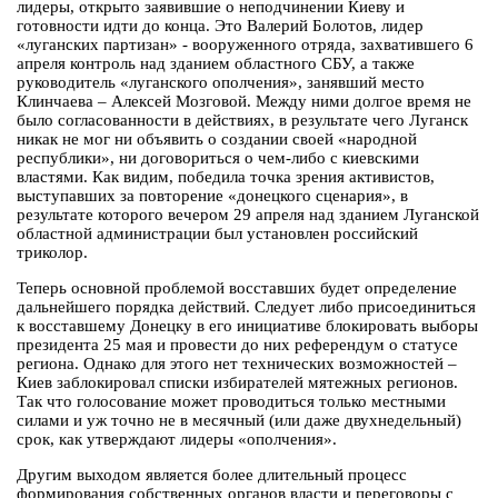
лидеры, открыто заявившие о неподчинении Киеву и
готовности идти до конца. Это Валерий Болотов, лидер
«луганских партизан» - вооруженного отряда, захватившего 6
апреля контроль над зданием областного СБУ, а также
руководитель «луганского ополчения», занявший место
Клинчаева – Алексей Мозговой. Между ними долгое время не
было согласованности в действиях, в результате чего Луганск
никак не мог ни объявить о создании своей «народной
республики», ни договориться о чем-либо с киевскими
властями. Как видим, победила точка зрения активистов,
выступавших за повторение «донецкого сценария», в
результате которого вечером 29 апреля над зданием Луганской
областной администрации был установлен российский
триколор.
Теперь основной проблемой восставших будет определение
дальнейшего порядка действий. Следует либо присоединиться
к восставшему Донецку в его инициативе блокировать выборы
президента 25 мая и провести до них референдум о статусе
региона. Однако для этого нет технических возможностей –
Киев заблокировал списки избирателей мятежных регионов.
Так что голосование может проводиться только местными
силами и уж точно не в месячный (или даже двухнедельный)
срок, как утверждают лидеры «ополчения».
Другим выходом является более длительный процесс
формирования собственных органов власти и переговоры с