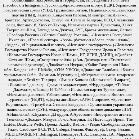
*Организации, экстремисты и террористы, запрещенные в РФ: Meta
(Facebook и Instagram), Русский добровольческий корпус (РДК), Украинская
повстанческая армия (УПА), Грузинский легион, Национал-Большевистская
партия (НБП), Талибан, Свидетели Иеговы, Мизантропик Дивижн,
Братство, Артподготовка, Тризуб им. Степана Бандеры, НСО, Славянский
союз, Формат-18, Хизб ут-Тахрир, Исламская партия Туркестана, Хайят
Тахрир аш-Шам, Таухид валь-Джихад, АУЕ, Братья мусульмане, Легион
«Свобода России» («Легион Свобода России»), «Чеченская Республика
Ичкерия», «Правый сектор», «Азов» (батальон «Азов», полк «Азов»),
«Айдар», «Национальный корпус», «Исламское государство» («Исламское
Государство Ирака и Сирии», «Исламское Государство Ирака и Леванта»,
«Исламское Государство Ирака и Шама», ИГ, ИГИЛ, ДАИШ), «Джабхат
Фатх аш-Шам», «Священная война» («Аль-Джихад» или «Египетский
исламский джихад»), «Джабхат ан-Нусра», «Хайят Тахрир-аш-Шам»,
«Аль-Каида», «Аш-Шабаб», «УНА-УНСО», «Движение Талибан», «Братья-
мусульмане» («Аль-Ихван аль-Муслимун»), «Меджлис крымско-татарского
народа», «Хизб ут-Тахрир», «Имарат Кавказ» («Кавказский Эмират»),
«Исламский джихад – Джамаат моджахедов», «Нурджулар», «Таблиги
Джамаат», «Лашкар-И-Тайба», «Исламская партия Туркестана»,
«Исламское движение Узбекистана», «Исламское движение Восточного
Туркестана» (ИДВТ), «Джунд аш-Шам», «АУМ Синрике», «Братство»
Корчинского, «Тризуб им. Степана Бандеры», «Организация украинских
националистов» (ОУН), международное общественное движение ЛГБТ,
А.Навальный, К.Буданов, Д.Гордон, А.Арестович. Иностранные агенты:
Телеканал «Дождь», Медуза, Голос Америки, ТК Настоящее Время, The
Insider, Deutsche Welle, Проект, Azatliq Radiosi, «Радио Свободная Европа/
Радио Свобода» (PCE/PC), Сибирь. Реалии, Фактограф, Север. Реалии,
MEDIUM-ORIENT, Bellingcat, Пономарев Л. А., Савицкая Л.А., Маркелов