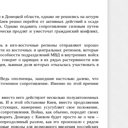
 в Донецкой области, однако не решились на штурм
Киев решил перейти от активных действий к осаде
в. Однако подавить сопротивление силовым путем
чески продлят и ужесточат гражданский конфликт,
рь в юго-восточные регионы отправляют хорошо
ти из восточных и центральных регионов, которые
способности подразделений МВД и внутренних войск
и говорит о царящих в их рядах растерянности или
в, львиная доля которых отказалась участвовать в
Ведь ополченцы, зашедшие настолько далеко, что
есточенное сопротивление. Именно по этой причине
– вместо него действуют несколько полуавтономных
к. И в этой обстановке Киев, вместо продолжения
естующих, намеренно усугубляет свое положение,
 сопротивления. Война, как обычно, породит своих
оворить Донецку с Киевом будет просто не о чем –
епреодолимый разлом, как это произошло с рядом
овые поводы для возможного введения российских