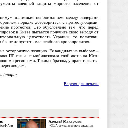
ргументы внешней защиты мирного населения от
минимум взаимным непониманием между лидерами
тороннем порядке договориться с протестующими,
ение протестов. Это обусловлено тем, что перед
пировок в Киеве пытается получить свою выгоду от
иториальную целостность Украины, то политики,
я бы не допустить масштабного кровопролития.
айне осторожную позицию. Ее кандидат на выборах –
ко ПР так и не мобилизовала свой актив на Юго-
авшими регионами. Таким образом, у правительства
 переговорам.
редакции
Версия для печати
н:
Алексей Макаркин:
Жозеф Аун
«США сохраняют патронаж над