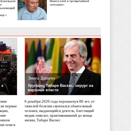
с Дональдом
Венесуэлой в чрезвычайной
ме
ситуации»
объемлющий
ице с
Эмиль Дабагян
 к
Уругваец Табаре Васкес: хирург на
вершине власти
ении
6 декабря 2020 года перешагнув 80 лет, от
сли первые
тяжелой болезни скончался обаятельный
кции,
человек, выдающийся деятель, блестящий
ание
медик онколог, практиковавший до конца
няном
жизни, Табаре Васкес.
ии огня в