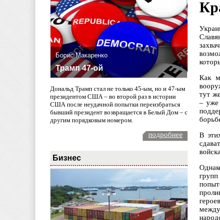
Кр
Украи
Славя
захва
возмо
Борис Макаренко
котор
Трамп 47-ой
Как м
воору
Дональд Трамп стал не только 45-ым, но и 47-ым
тут ж
президентом США – во второй раз в истории
– уже
США после неудачной попытки переизбраться
подде
бывший президент возвращается в Белый Дом – с
борьб
другим порядковым номером.
подробнее
В эти
сдава
войска
Бизнес
Однак
групп
попыт
проли
герое
между
народ