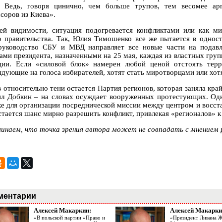
. Ведь, говоря цинично, чем больше трупов, тем весомее а
соров из Киева».
ей видимости, ситуация подогревается конфликтами или как 
о правительства. Так, Юлия Тимошенко все же пытается в однос
руководство СБУ и МВД направляет все новые части на подавл
ами президента, назначенными на 25 мая, каждая из властных груп
ции. Если «силовой блок» намерен любой ценой отстоять терр
ндующие на голоса избирателей, хотят стать миротворцами или хот
в относительно тени остается Партия регионов, которая заняла кр
л Добкин – на словах осуждает вооруженных протестующих. Одна
ке для организации посреднической миссии между центром и восст
стается шанс мирно разрешить конфликт, привлекая «регионалов» к
инаем, что точка зрения автора может не совпадать с мнением 
ментарии
Алексей Макаркин:
Алексей Макарки
«В польской партии «Право и
«Президент Ливана 