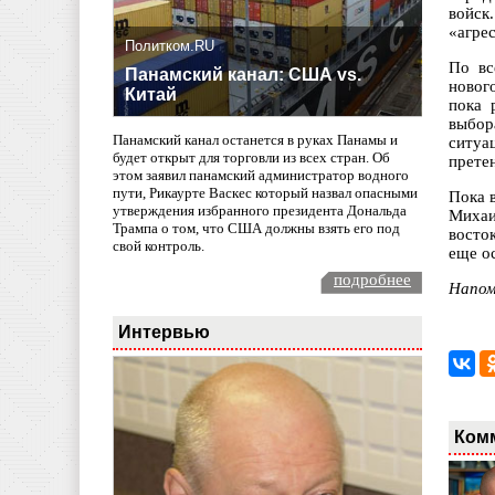
войск
«агрес
Политком.RU
По вс
Панамский канал: США vs.
новог
Китай
пока 
выбор
Панамский канал останется в руках Панамы и
ситуа
будет открыт для торговли из всех стран. Об
прете
этом заявил панамский администратор водного
пути, Рикаурте Васкес который назвал опасными
Пока 
утверждения избранного президента Дональда
Михаи
Трампа о том, что США должны взять его под
восто
свой контроль.
еще о
подробнее
Напом
Интервью
Ком