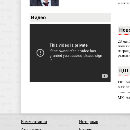
вспять 
Видео
Нов
23 мая
полити
награж
развит
ЦПТ 
FIB. А
вызово
МК. Ал
Комментарии
Интервью
Аналитика
Бизнес