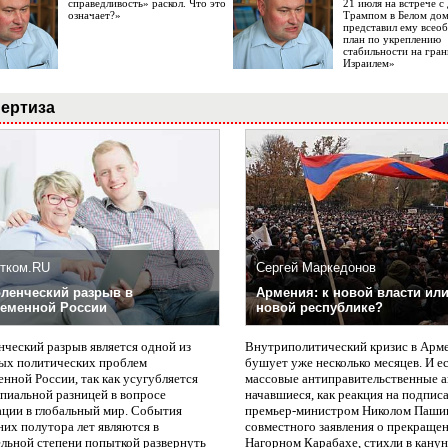
справедливость» раскол. Что это
21 июля на встрече 
означает?»
Трампом в Белом до
представил ему все
план по укреплению
стабильности на гран
Израилем»
ертиза
тком.RU
Сергей Маркедонов
ленческий разрыв в
Армения: к новой власти или
еменной России
новой республике?
нческий разрыв является одной из
Внутриполитический кризис в Арм
ых политических проблем
бушует уже несколько месяцев. И е
нной России, так как усугубляется
массовые антиправительственные а
пиальной разницей в вопросе
начавшиеся, как реакция на подпис
ации в глобальный мир. События
премьер-министром Николом Паши
них полутора лет являются в
совместного заявления о прекращен
ельной степени попыткой развернуть
Нагорном Карабахе, стихли в канун