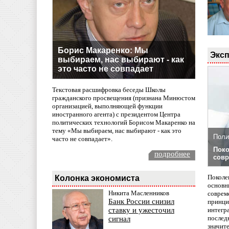
Борис Макаренко: Мы
Эксп
выбираем, нас выбирают - как
это часто не совпадает
Текстовая расшифровка беседы Школы
гражданского просвещения (признана Минюстом
организацией, выполняющей функции
иностранного агента) с президентом Центра
политических технологий Борисом Макаренко на
тему «Мы выбираем, нас выбирают - как это
Поли
часто не совпадает».
Поко
подробнее
совр
Поколе
Колонка экономиста
основн
Никита Масленников
совреме
Банк России снизил
принци
интегр
ставку и ужесточил
послед
сигнал
значит