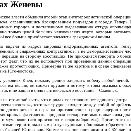
ах Женевы
нские власти объявили второй этап антитеррористической операции
нска, ограничившись блокированием подъездов к городу. Теперь 
ченных городов и постепенному выдавливанию оттуда ополченце
жно только ценой больших человеческих жертв, которые автомати
ый все больше приобретает элементы гражданской войны.
ы видели из кадров мировых информационных агентств, тепе
женных и снаряженных контрактников, а не деморализованные час
е перешли на сторону восставших. Не приходится говорить о бое
 тот факт, что их не используют при проведении данной операци
ржке протестующих. Примерна та же картина и в среде спецназовце
е на Юго-востоке.
х условиях Киев, похоже, решил одержать победу любой ценой. 
ться им нельзя, не сложат оружие и потому готовы оказывать ож
 так и не зашли в оплот антикиевского восстания – Славянск.
о не стоит забывать, что в рядах восставших нет единого центра 
 «сепаратистов», которые трудно находят между собой общий язы
ок договориться и игры на противоречиях среди лидеров прот
вая кровь и фактически придавая «сепаратистам» новые силы для
в и мучеников (что произошло с «евромайданом»). После этого г
 этими территориальными и культурными общинами образуется н
ов бывшей Югославии. Кроме того, операция армии и СБУ дает н