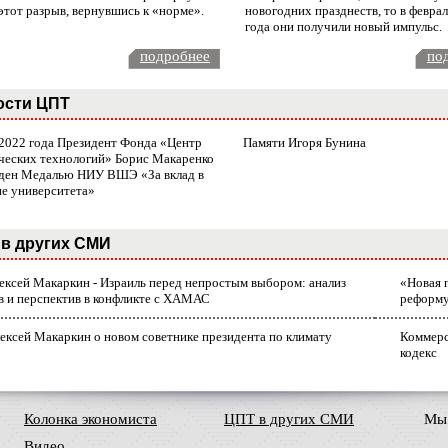
этот разрыв, вернувшись к «норме».
новогодних празднеств, то в февра
года они получили новый импульс.
подробнее
по
ости ЦПТ
 2022 года Президент Фонда «Центр
Памяти Игоря Бунина
ческих технологий» Борис Макаренко
ден Медалью НИУ ВШЭ «За вклад в
ие университета»
в других СМИ
лексей Макаркин - Израиль перед непростым выбором: анализ
«Новая 
в и перспектив в конфликте с ХАМАС
реформ
ексей Макаркин о новом советнике президента по климату
Коммерс
кодекс
Колонка экономиста
ЦПТ в других СМИ
Мы 
Видео