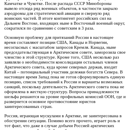
Камчатке и Чукотке. После распада СССР Минобороны
вывело отсюда ряд военных объектов, в частности закрыло
аэродромы для стратегической авиации и свернуло ряд
воинских частей. В итоге контингент российских сил на
Дальнем Востоке, входящих ныне в Восточный военный округ,
сократился по сравнению с советским в 3 раза.
Основную проблему для притязаний России в настоящее
время составляют позиции США, Канады и Норвегии,
несогласных с масштабом запросов Кремля. Канада, ныне
председательствующая в Арктическом совете, заморозила свое
членство в этой структуре. Кроме того, США несколько раз
заявляли о необходимости консолидации остальных членов
Арктического совета, куда кроме северных держав, входит
Китай – потенциальный участник дележки богатств Севера. В
настоящее время Запад пока не готов сформулировать единую
позицию, список требований к России и варианты возможных
санкций, поскольку деятельность Арктического совета пока не
оформлена в жесткую структуру. Вопросы принадлежности
шельфа решаются на уровне профильных комиссий ООН, где и
развернется основное противостояние юристов
заинтересованных стран.
Россия, играющая мускулами в Арктике, не заинтересована в
обострении ситуации. Помимо всего прочего, играет роль и
тот факт, что даже в случае добычи Россией арктических