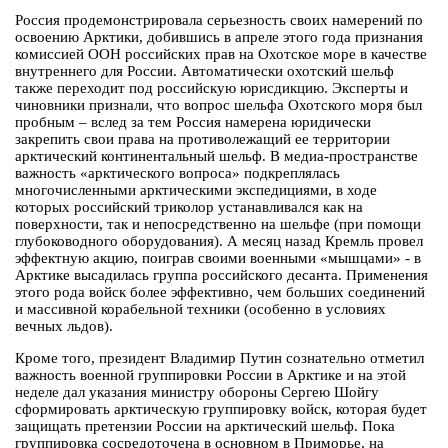
Россия продемонстрировала серьезность своих намерений по
освоению Арктики, добившись в апреле этого года признания
комиссией ООН российских прав на Охотское море в качестве
внутреннего для России. Автоматически охотский шельф
также переходит под российскую юрисдикцию. Эксперты и
чиновники признали, что вопрос шельфа Охотского моря был
пробным – вслед за тем Россия намерена юридически
закрепить свои права на противолежащий ее территории
арктический континентальный шельф. В медиа-пространстве
важность «арктического вопроса» подкреплялась
многочисленными арктическими экспедициями, в ходе
которых российский триколор устанавливался как на
поверхности, так и непосредственно на шельфе (при помощи
глубоководного оборудования). А месяц назад Кремль провел
эффектную акцию, поиграв своими военными «мышцами» - в
Арктике высадилась группа российского десанта. Применения
этого рода войск более эффективно, чем больших соединений
и массивной корабельной техники (особенно в условиях
вечных льдов).
Кроме того, президент Владимир Путин сознательно отметил
важность военной группировки России в Арктике и на этой
неделе дал указания министру обороны Сергею Шойгу
сформировать арктическую группировку войск, которая будет
защищать претензии России на арктический шельф. Пока
группировка сосредоточена в основном в Приморье, на