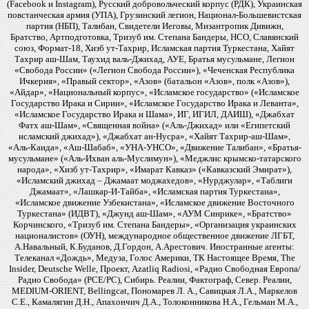
(Facebook и Instagram), Русский добровольческий корпус (РДК), Украинская
повстанческая армия (УПА), Грузинский легион, Национал-Большевистская
партия (НБП), Талибан, Свидетели Иеговы, Мизантропик Дивижн,
Братство, Артподготовка, Тризуб им. Степана Бандеры, НСО, Славянский
союз, Формат-18, Хизб ут-Тахрир, Исламская партия Туркестана, Хайят
Тахрир аш-Шам, Таухид валь-Джихад, АУЕ, Братья мусульмане, Легион
«Свобода России» («Легион Свобода России»), «Чеченская Республика
Ичкерия», «Правый сектор», «Азов» (батальон «Азов», полк «Азов»),
«Айдар», «Национальный корпус», «Исламское государство» («Исламское
Государство Ирака и Сирии», «Исламское Государство Ирака и Леванта»,
«Исламское Государство Ирака и Шама», ИГ, ИГИЛ, ДАИШ), «Джабхат
Фатх аш-Шам», «Священная война» («Аль-Джихад» или «Египетский
исламский джихад»), «Джабхат ан-Нусра», «Хайят Тахрир-аш-Шам»,
«Аль-Каида», «Аш-Шабаб», «УНА-УНСО», «Движение Талибан», «Братья-
мусульмане» («Аль-Ихван аль-Муслимун»), «Меджлис крымско-татарского
народа», «Хизб ут-Тахрир», «Имарат Кавказ» («Кавказский Эмират»),
«Исламский джихад – Джамаат моджахедов», «Нурджулар», «Таблиги
Джамаат», «Лашкар-И-Тайба», «Исламская партия Туркестана»,
«Исламское движение Узбекистана», «Исламское движение Восточного
Туркестана» (ИДВТ), «Джунд аш-Шам», «АУМ Синрике», «Братство»
Корчинского, «Тризуб им. Степана Бандеры», «Организация украинских
националистов» (ОУН), международное общественное движение ЛГБТ,
А.Навальный, К.Буданов, Д.Гордон, А.Арестович. Иностранные агенты:
Телеканал «Дождь», Медуза, Голос Америки, ТК Настоящее Время, The
Insider, Deutsche Welle, Проект, Azatliq Radiosi, «Радио Свободная Европа/
Радио Свобода» (PCE/PC), Сибирь. Реалии, Фактограф, Север. Реалии,
MEDIUM-ORIENT, Bellingcat, Пономарев Л. А., Савицкая Л.А., Маркелов
С.Е., Камалягин Д.Н., Апахончич Д.А., Толоконникова Н.А., Гельман М.А.,