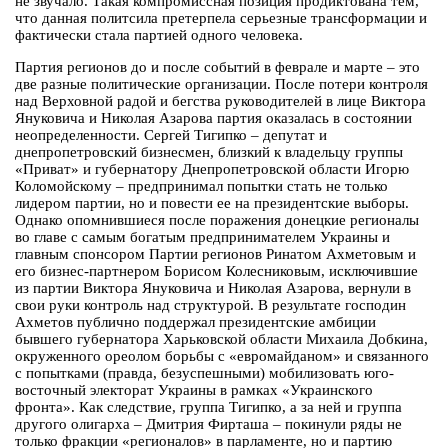
не звучало. Такая компромиссная позиция продиктована тем,
что данная политсила претерпела серьезные трансформации и
фактически стала партией одного человека.
Партия регионов до и после событий в феврале и марте – это
две разные политические организации. После потери контроля
над Верховной радой и бегства руководителей в лице Виктора
Януковича и Николая Азарова партия оказалась в состоянии
неопределенности. Сергей Тигипко – депутат и
днепропетровский бизнесмен, близкий к владельцу группы
«Приват» и губернатору Днепропетровской области Игорю
Коломойскому – предпринимал попытки стать не только
лидером партии, но и повести ее на президентские выборы.
Однако опомнившиеся после поражения донецкие регионалы
во главе с самым богатым предпринимателем Украины и
главным спонсором Партии регионов Ринатом Ахметовым и
его бизнес-партнером Борисом Колесниковым, исключившие
из партии Виктора Януковича и Николая Азарова, вернули в
свои руки контроль над структурой. В результате господин
Ахметов публично поддержал президентские амбиции
бывшего губернатора Харьковской области Михаила Добкина,
окруженного ореолом борьбы с «евромайданом» и связанного
с попытками (правда, безуспешными) мобилизовать юго-
восточный электорат Украины в рамках «Украинского
фронта». Как следствие, группа Тигипко, а за ней и группа
другого олигарха – Дмитрия Фирташа – покинули ряды не
только фракции «регионалов» в парламенте, но и партию