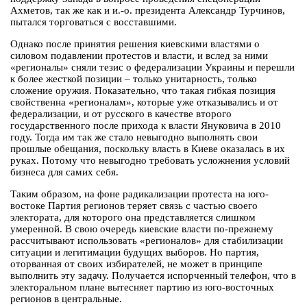
Ахметов, так же как и и.-о. президента Александр Турчинов,
пытался торговаться с восставшими.
Однако после принятия решения киевскими властями о
силовом подавлении протестов и власти, и вслед за ними
«регионалы» сняли тезис о федерализации Украины и перешли
к более жесткой позиции – только унитарность, только
сложение оружия. Показательно, что такая гибкая позиция
свойственна «регионалам», которые уже отказывались и от
федерализации, и от русского в качестве второго
государственного после прихода к власти Януковича в 2010
году. Тогда им так же стало невыгодно выполнять свои
прошлые обещания, поскольку власть в Киеве оказалась в их
руках. Потому что невыгодно требовать усложнения условий
бизнеса для самих себя.
Таким образом, на фоне радикализации протеста на юго-
востоке Партия регионов теряет связь с частью своего
электората, для которого она представляется слишком
умеренной. В свою очередь киевские власти по-прежнему
рассчитывают использовать «регионалов» для стабилизации
ситуации и легитимации будущих выборов. Но партия,
оторванная от своих избирателей, не может в принципе
выполнить эту задачу. Получается испорченный телефон, что в
электоральном плане вытесняет партию из юго-восточных
регионов в центральные.