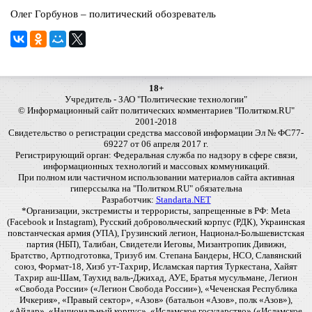
Олег Горбунов – политический обозреватель
18+
Учредитель - ЗАО "Политические технологии"
© Информационный сайт политических комментариев "Политком.RU"
2001-2018
Свидетельство о регистрации средства массовой информации Эл № ФС77-
69227 от 06 апреля 2017 г.
Регистрирующий орган: Федеральная служба по надзору в сфере связи,
информационных технологий и массовых коммуникаций.
При полном или частичном использовании материалов сайта активная
гиперссылка на "Политком.RU" обязательна
Разработчик:
Standarta.NET
*Организации, экстремисты и террористы, запрещенные в РФ: Meta
(Facebook и Instagram), Русский добровольческий корпус (РДК), Украинская
повстанческая армия (УПА), Грузинский легион, Национал-Большевистская
партия (НБП), Талибан, Свидетели Иеговы, Мизантропик Дивижн,
Братство, Артподготовка, Тризуб им. Степана Бандеры, НСО, Славянский
союз, Формат-18, Хизб ут-Тахрир, Исламская партия Туркестана, Хайят
Тахрир аш-Шам, Таухид валь-Джихад, АУЕ, Братья мусульмане, Легион
«Свобода России» («Легион Свобода России»), «Чеченская Республика
Ичкерия», «Правый сектор», «Азов» (батальон «Азов», полк «Азов»),
«Айдар», «Национальный корпус», «Исламское государство» («Исламское