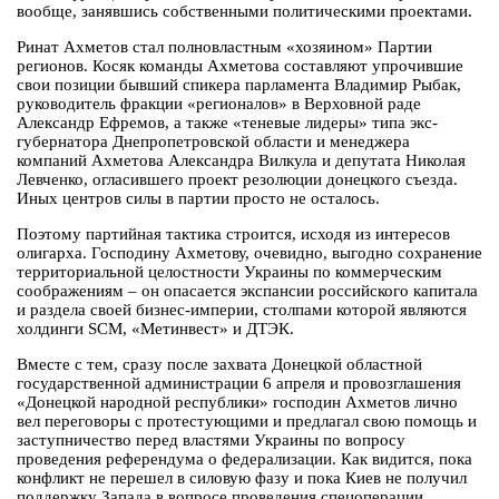
вообще, занявшись собственными политическими проектами.
Ринат Ахметов стал полновластным «хозяином» Партии
регионов. Косяк команды Ахметова составляют упрочившие
свои позиции бывший спикера парламента Владимир Рыбак,
руководитель фракции «регионалов» в Верховной раде
Александр Ефремов, а также «теневые лидеры» типа экс-
губернатора Днепропетровской области и менеджера
компаний Ахметова Александра Вилкула и депутата Николая
Левченко, огласившего проект резолюции донецкого съезда.
Иных центров силы в партии просто не осталось.
Поэтому партийная тактика строится, исходя из интересов
олигарха. Господину Ахметову, очевидно, выгодно сохранение
территориальной целостности Украины по коммерческим
соображениям – он опасается экспансии российского капитала
и раздела своей бизнес-империи, столпами которой являются
холдинги SCM, «Метинвест» и ДТЭК.
Вместе с тем, сразу после захвата Донецкой областной
государственной администрации 6 апреля и провозглашения
«Донецкой народной республики» господин Ахметов лично
вел переговоры с протестующими и предлагал свою помощь и
заступничество перед властями Украины по вопросу
проведения референдума о федерализации. Как видится, пока
конфликт не перешел в силовую фазу и пока Киев не получил
поддержку Запада в вопросе проведения спецоперации