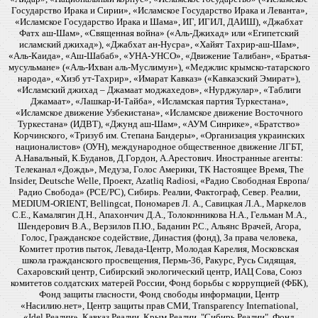
Государство Ирака и Сирии», «Исламское Государство Ирака и Леванта»,
«Исламское Государство Ирака и Шама», ИГ, ИГИЛ, ДАИШ), «Джабхат
Фатх аш-Шам», «Священная война» («Аль-Джихад» или «Египетский
исламский джихад»), «Джабхат ан-Нусра», «Хайят Тахрир-аш-Шам»,
«Аль-Каида», «Аш-Шабаб», «УНА-УНСО», «Движение Талибан», «Братья-
мусульмане» («Аль-Ихван аль-Муслимун»), «Меджлис крымско-татарского
народа», «Хизб ут-Тахрир», «Имарат Кавказ» («Кавказский Эмират»),
«Исламский джихад – Джамаат моджахедов», «Нурджулар», «Таблиги
Джамаат», «Лашкар-И-Тайба», «Исламская партия Туркестана»,
«Исламское движение Узбекистана», «Исламское движение Восточного
Туркестана» (ИДВТ), «Джунд аш-Шам», «АУМ Синрике», «Братство»
Корчинского, «Тризуб им. Степана Бандеры», «Организация украинских
националистов» (ОУН), международное общественное движение ЛГБТ,
А.Навальный, К.Буданов, Д.Гордон, А.Арестович. Иностранные агенты:
Телеканал «Дождь», Медуза, Голос Америки, ТК Настоящее Время, The
Insider, Deutsche Welle, Проект, Azatliq Radiosi, «Радио Свободная Европа/
Радио Свобода» (PCE/PC), Сибирь. Реалии, Фактограф, Север. Реалии,
MEDIUM-ORIENT, Bellingcat, Пономарев Л. А., Савицкая Л.А., Маркелов
С.Е., Камалягин Д.Н., Апахончич Д.А., Толоконникова Н.А., Гельман М.А.,
Шендерович В.А., Верзилов П.Ю., Баданин Р.С., Альянс Врачей, Агора,
Голос, Гражданское содействие, Династия (фонд), За права человека,
Комитет против пыток, Левада-Центр, Молодая Карелия, Московская
школа гражданского просвещения, Пермь-36, Ракурс, Русь Сидящая,
Сахаровский центр, Сибирский экологический центр, ИАЦ Сова, Союз
комитетов солдатских матерей России, Фонд борьбы с коррупцией (ФБК),
Фонд защиты гласности, Фонд свободы информации, Центр
«Насилию.нет», Центр защиты прав СМИ, Transparency International,
«Idel.Реалии», Кавказ.Реалии, Крым.Реалии, "Сибирь.Реалии", Фонд