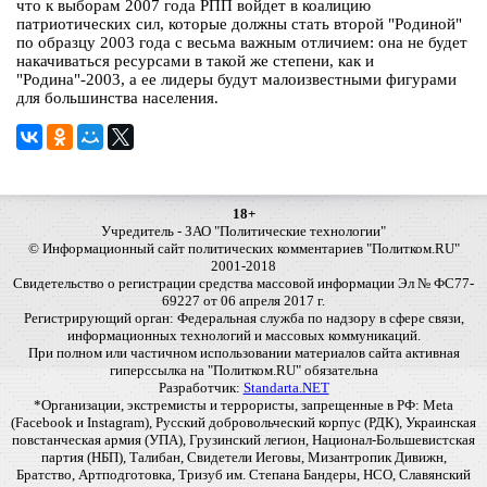
что к выборам 2007 года РПП войдет в коалицию
патриотических сил, которые должны стать второй "Родиной"
по образцу 2003 года с весьма важным отличием: она не будет
накачиваться ресурсами в такой же степени, как и
"Родина"-2003, а ее лидеры будут малоизвестными фигурами
для большинства населения.
18+
Учредитель - ЗАО "Политические технологии"
© Информационный сайт политических комментариев "Политком.RU"
2001-2018
Свидетельство о регистрации средства массовой информации Эл № ФС77-
69227 от 06 апреля 2017 г.
Регистрирующий орган: Федеральная служба по надзору в сфере связи,
информационных технологий и массовых коммуникаций.
При полном или частичном использовании материалов сайта активная
гиперссылка на "Политком.RU" обязательна
Разработчик:
Standarta.NET
*Организации, экстремисты и террористы, запрещенные в РФ: Meta
(Facebook и Instagram), Русский добровольческий корпус (РДК), Украинская
повстанческая армия (УПА), Грузинский легион, Национал-Большевистская
партия (НБП), Талибан, Свидетели Иеговы, Мизантропик Дивижн,
Братство, Артподготовка, Тризуб им. Степана Бандеры, НСО, Славянский