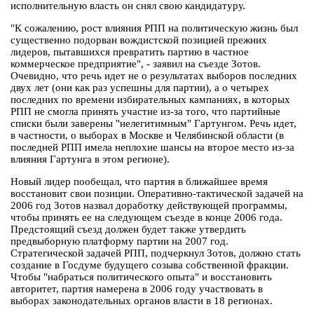
исполнительную власть он снял свою кандидатуру.
"К сожалению, рост влияния РПП на политическую жизнь был
существенно подорван вождистской позицией прежних
лидеров, пытавшихся превратить партию в частное
коммерческое предприятие", - заявил на съезде Зотов.
Очевидно, что речь идет не о результатах выборов последних
двух лет (они как раз успешны для партии), а о четырех
последних по времени избирательных кампаниях, в которых
РПП не смогла принять участие из-за того, что партийные
списки были заверены "нелегитимным" Гартунгом. Речь идет,
в частности, о выборах в Москве и Челябинской области (в
последней РПП имела неплохие шансы на второе место из-за
влияния Гартунга в этом регионе).
Новый лидер пообещал, что партия в ближайшее время
восстановит свои позиции. Оперативно-тактической задачей на
2006 год Зотов назвал доработку действующей программы,
чтобы принять ее на следующем съезде в конце 2006 года.
Предстоящий съезд должен будет также утвердить
предвыборную платформу партии на 2007 год.
Стратегической задачей РПП, подчеркнул Зотов, должно стать
создание в Госдуме будущего созыва собственной фракции.
Чтобы "набраться политического опыта" и восстановить
авторитет, партия намерена в 2006 году участвовать в
выборах законодательных органов власти в 18 регионах.