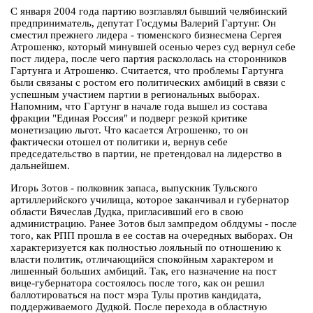
С января 2004 года партию возглавлял бывший челябинский
предприниматель, депутат Госдумы Валерий Гартунг. Он
сместил прежнего лидера - тюменского бизнесмена Сергея
Атрошенко, который минувшей осенью через суд вернул себе
пост лидера, после чего партия раскололась на сторонников
Гартунга и Атрошенко. Считается, что проблемы Гартунга
были связаны с ростом его политических амбиций в связи с
успешным участием партии в региональных выборах.
Напомним, что Гартунг в начале года вышел из состава
фракции "Единая Россия" и подверг резкой критике
монетизацию льгот. Что касается Атрошенко, то он
фактически отошел от политики и, вернув себе
председательство в партии, не претендовал на лидерство в
дальнейшем.
Игорь Зотов - полковник запаса, выпускник Тульского
артиллерийского училища, которое заканчивал и губернатор
области Вячеслав Дудка, пригласивший его в свою
администрацию. Ранее Зотов был зампредом облдумы - после
того, как РПП прошла в ее состав на очередных выборах. Он
характеризуется как полностью лояльный по отношению к
власти политик, отличающийся спокойным характером и
лишенный больших амбиций. Так, его назначение на пост
вице-губернатора состоялось после того, как он решил
баллотироваться на пост мэра Тулы против кандидата,
поддерживаемого Дудкой. После перехода в областную