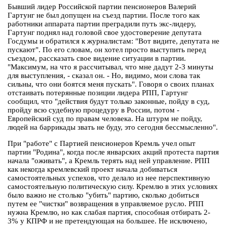
Бывший лидер Российской партии пенсионеров Валерий
Гартунг не был допущен на съезд партии. После того как
работники аппарата партии преградили путь экс-лидеру,
Гартунг поднял над головой свое удостоверение депутата
Госдумы и обратился к журналистам: "Вот видите, депутата не
пускают". По его словам, он хотел просто выступить перед
съездом, рассказать свое видение ситуации в партии.
"Максимум, на что я рассчитывал, что мне дадут 2-3 минуты
для выступления, - сказал он. - Но, видимо, мои слова так
сильны, что они боятся меня пускать". Говоря о своих планах
отстаивать потерянные позиции лидера РПП, Гартунг
сообщил, что "действия будут только законные, пойду в суд,
пройду всю судебную процедуру в России, потом -
Европейский суд по правам человека. На штурм не пойду,
людей на баррикады звать не буду, это сегодня бессмысленно".
При "работе" с Партией пенсионеров Кремль учел опыт
партии "Родина", когда после январских акций протеста партия
начала "оживать", а Кремль терять над ней управление. РПП
как некогда кремлевский проект начала добиваться
самостоятельных успехов, что делало из нее перспективную
самостоятельную политическую силу. Кремлю в этих условиях
было важно не столько "убить" партию, сколько добиться
путем ее "чистки" возвращения в управляемое русло. РПП
нужна Кремлю, но как слабая партия, способная отбирать 2-
3% у КПРФ и не претендующая на большее. Не исключено,