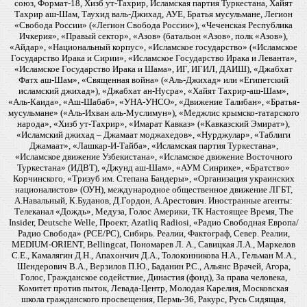
союз, Формат-18, Хизб ут-Тахрир, Исламская партия Туркестана, Хайят
Тахрир аш-Шам, Таухид валь-Джихад, АУЕ, Братья мусульмане, Легион
«Свобода России» («Легион Свобода России»), «Чеченская Республика
Ичкерия», «Правый сектор», «Азов» (батальон «Азов», полк «Азов»),
«Айдар», «Национальный корпус», «Исламское государство» («Исламское
Государство Ирака и Сирии», «Исламское Государство Ирака и Леванта»,
«Исламское Государство Ирака и Шама», ИГ, ИГИЛ, ДАИШ), «Джабхат
Фатх аш-Шам», «Священная война» («Аль-Джихад» или «Египетский
исламский джихад»), «Джабхат ан-Нусра», «Хайят Тахрир-аш-Шам»,
«Аль-Каида», «Аш-Шабаб», «УНА-УНСО», «Движение Талибан», «Братья-
мусульмане» («Аль-Ихван аль-Муслимун»), «Меджлис крымско-татарского
народа», «Хизб ут-Тахрир», «Имарат Кавказ» («Кавказский Эмират»),
«Исламский джихад – Джамаат моджахедов», «Нурджулар», «Таблиги
Джамаат», «Лашкар-И-Тайба», «Исламская партия Туркестана»,
«Исламское движение Узбекистана», «Исламское движение Восточного
Туркестана» (ИДВТ), «Джунд аш-Шам», «АУМ Синрике», «Братство»
Корчинского, «Тризуб им. Степана Бандеры», «Организация украинских
националистов» (ОУН), международное общественное движение ЛГБТ,
А.Навальный, К.Буданов, Д.Гордон, А.Арестович. Иностранные агенты:
Телеканал «Дождь», Медуза, Голос Америки, ТК Настоящее Время, The
Insider, Deutsche Welle, Проект, Azatliq Radiosi, «Радио Свободная Европа/
Радио Свобода» (PCE/PC), Сибирь. Реалии, Фактограф, Север. Реалии,
MEDIUM-ORIENT, Bellingcat, Пономарев Л. А., Савицкая Л.А., Маркелов
С.Е., Камалягин Д.Н., Апахончич Д.А., Толоконникова Н.А., Гельман М.А.,
Шендерович В.А., Верзилов П.Ю., Баданин Р.С., Альянс Врачей, Агора,
Голос, Гражданское содействие, Династия (фонд), За права человека,
Комитет против пыток, Левада-Центр, Молодая Карелия, Московская
школа гражданского просвещения, Пермь-36, Ракурс, Русь Сидящая,