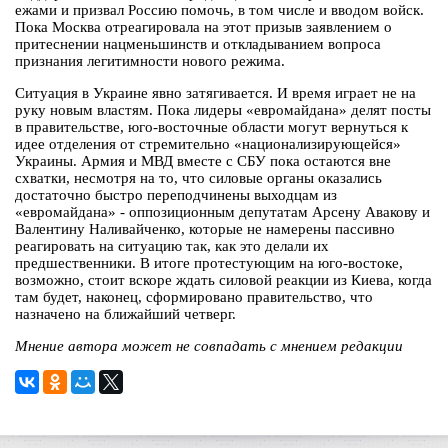
ежами и призвал Россию помочь, в том числе и вводом войск.
Пока Москва отреагировала на этот призыв заявлением о
притеснении нацменьшинств и откладыванием вопроса
признания легитимности нового режима.
Ситуация в Украине явно затягивается. И время играет не на
руку новым властям. Пока лидеры «евромайдана» делят посты
в правительстве, юго-восточные области могут вернуться к
идее отделения от стремительно «национализирующейся»
Украины. Армия и МВД вместе с СБУ пока остаются вне
схватки, несмотря на то, что силовые органы оказались
достаточно быстро переподчинены выходцам из
«евромайдана» - оппозиционным депутатам Арсену Авакову и
Валентину Наливайченко, которые не намерены пассивно
реагировать на ситуацию так, как это делали их
предшественники. В итоге протестующим на юго-востоке,
возможно, стоит вскоре ждать силовой реакции из Киева, когда
там будет, наконец, сформировано правительство, что
назначено на ближайший четверг.
Мнение автора может не совпадать с мнением редакции