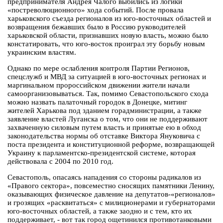
предпринимателя Андрея Чалого выбились из логики
«постреволюционного» хода событий. После провала
харьковского съезда регионалов из юго-восточных областей и
возвращения бежавших было в Россию руководителей
харьковской области, признавших новую власть, можно было
констатировать, что юго-восток проиграл эту борьбу новым
украинским властям.
Однако по мере ослабления контроля Партии Регионов,
спецслужб и МВД за ситуацией в юго-восточных регионах и
маргинальном пророссийском движении жители начали
самоорганизовываться. Так, помимо Севастопольского схода
можно назвать палаточный городок в Донецке, митинг
жителей Харькова под зданием горадминистрации, а также
заявление властей Луганска о том, что они не поддерживают
захваченную силовым путем власть и принятые ею в обход
законодательства нормы об отставке Виктора Януковича с
поста президента и конституционной реформе, возвращающей
Украину к парламентско-президентской системе, которая
действовала с 2004 по 2010 год.
Севастополь, опасаясь нападения со стороны радикалов из
«Правого сектора», повсеместно сносящих памятники Ленину,
оказывающих физическое давление на депутатов-«регионалов»
и грозящих «расквитаться» с милиционерами и губернаторами
юго-восточных областей, а также заодно и с тем, кто их
поддерживает, - вот так город ощетинился противотанковыми