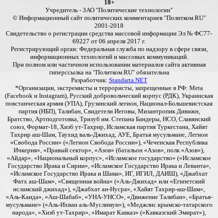
18+
Учредитель - ЗАО "Политические технологии"
© Информационный сайт политических комментариев "Политком.RU"
2001-2018
Свидетельство о регистрации средства массовой информации Эл № ФС77-
69227 от 06 апреля 2017 г.
Регистрирующий орган: Федеральная служба по надзору в сфере связи,
информационных технологий и массовых коммуникаций.
При полном или частичном использовании материалов сайта активная
гиперссылка на "Политком.RU" обязательна
Разработчик:
Standarta.NET
*Организации, экстремисты и террористы, запрещенные в РФ: Meta
(Facebook и Instagram), Русский добровольческий корпус (РДК), Украинская
повстанческая армия (УПА), Грузинский легион, Национал-Большевистская
партия (НБП), Талибан, Свидетели Иеговы, Мизантропик Дивижн,
Братство, Артподготовка, Тризуб им. Степана Бандеры, НСО, Славянский
союз, Формат-18, Хизб ут-Тахрир, Исламская партия Туркестана, Хайят
Тахрир аш-Шам, Таухид валь-Джихад, АУЕ, Братья мусульмане, Легион
«Свобода России» («Легион Свобода России»), «Чеченская Республика
Ичкерия», «Правый сектор», «Азов» (батальон «Азов», полк «Азов»),
«Айдар», «Национальный корпус», «Исламское государство» («Исламское
Государство Ирака и Сирии», «Исламское Государство Ирака и Леванта»,
«Исламское Государство Ирака и Шама», ИГ, ИГИЛ, ДАИШ), «Джабхат
Фатх аш-Шам», «Священная война» («Аль-Джихад» или «Египетский
исламский джихад»), «Джабхат ан-Нусра», «Хайят Тахрир-аш-Шам»,
«Аль-Каида», «Аш-Шабаб», «УНА-УНСО», «Движение Талибан», «Братья-
мусульмане» («Аль-Ихван аль-Муслимун»), «Меджлис крымско-татарского
народа», «Хизб ут-Тахрир», «Имарат Кавказ» («Кавказский Эмират»),