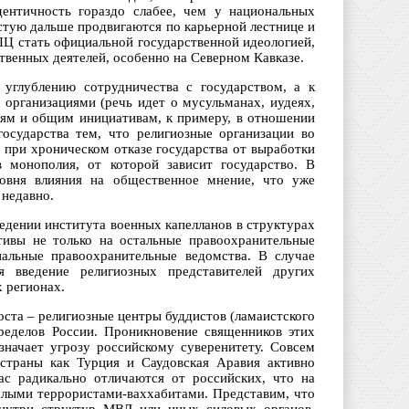
ентичность гораздо слабее, чем у национальных
стую дальше продвигаются по карьерной лестнице и
РПЦ стать официальной государственной идеологией,
твенных деятелей, особенно на Северном Кавказе.
 углублению сотрудничества с государством, а к
рганизациями (речь идет о мусульманах, иудеях,
иям и общим инициативам, к примеру, в отношении
осударства тем, что религиозные организации во
 при хроническом отказе государства от выработки
 монополия, от которой зависит государство. В
овня влияния на общественное мнение, что уже
 недавно.
едении института военных капелланов в структурах
ивы не только на остальные правоохранительные
иальные правоохранительные ведомства. В случае
я введение религиозных представителей других
 регионах.
ста – религиозные центры буддистов (ламаистского
ределов России. Проникновение священников этих
значает угрозу российскому суверенитету. Совсем
 страны как Турция и Саудовская Аравия активно
ас радикально отличаются от российских, что на
шлыми террористами-ваххабитами. Представим, что