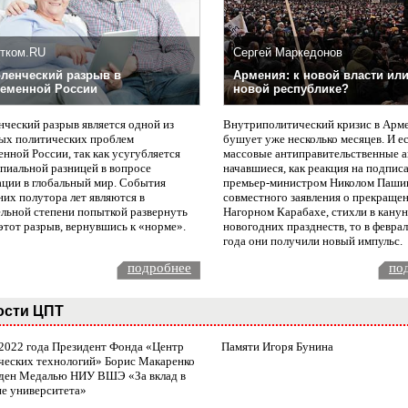
тком.RU
Сергей Маркедонов
ленческий разрыв в
Армения: к новой власти или
еменной России
новой республике?
нческий разрыв является одной из
Внутриполитический кризис в Арм
ых политических проблем
бушует уже несколько месяцев. И е
нной России, так как усугубляется
массовые антиправительственные а
пиальной разницей в вопросе
начавшиеся, как реакция на подпис
ации в глобальный мир. События
премьер-министром Николом Паши
них полутора лет являются в
совместного заявления о прекращен
ельной степени попыткой развернуть
Нагорном Карабахе, стихли в канун
этот разрыв, вернувшись к «норме».
новогодних празднеств, то в февра
года они получили новый импульс.
подробнее
по
ости ЦПТ
 2022 года Президент Фонда «Центр
Памяти Игоря Бунина
ческих технологий» Борис Макаренко
ден Медалью НИУ ВШЭ «За вклад в
ие университета»