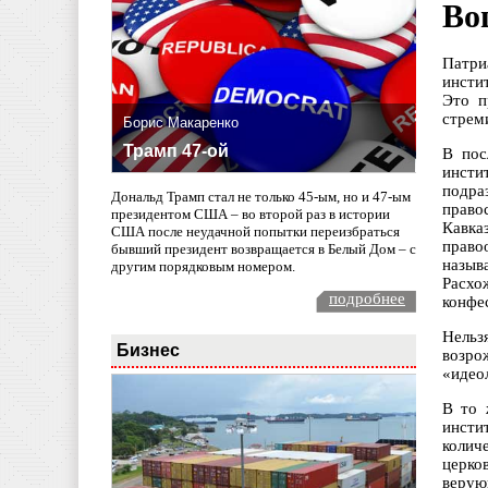
Во
Патри
инсти
Это п
стрем
Борис Макаренко
Трамп 47-ой
В пос
инсти
подра
Дональд Трамп стал не только 45-ым, но и 47-ым
право
президентом США – во второй раз в истории
Кавка
США после неудачной попытки переизбраться
право
бывший президент возвращается в Белый Дом – с
назыв
другим порядковым номером.
Расхо
подробнее
конфе
Нельз
Бизнес
возро
«идео
В то 
инсти
колич
церко
верую