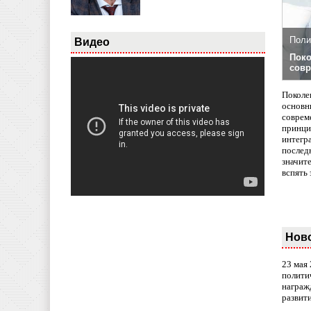
Поли
Видео
Поко
совр
Поколе
основн
совреме
принци
интегр
послед
значит
вспять 
Нов
23 мая
полити
награж
развит