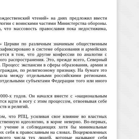
ождественский чтений» на днях предложил ввести
алогии с воинскими частями Министерства обороны.
, что массовость православия пока недостижима,
ии» Церкви по различным значимым общественным
зафиксировано в системе образования и армейских
ается в том, что другие конфессии по аналогии с
ого распространения. Это, прежде всего, Северный
. Процесс экспансии в сферы образования, армии и
граждан, по религиозному признаку. На бумаге это
кола между отдельными российскими регионами.
 отдельными субъектами Федерации того или иного
2000-х годов. Он начался вместе с «национальным
ся идти в ногу с этим процессом, отвоевывая себе
тв и религий.
ом, что РПЦ, усиливая свое влияние во властных
ственную идеологию, в корне неверно. Во-первых,
ое учение и соблюдающих хотя бы минимальные
их себя к православным на словах. Воцерковленных
сего числа тех людей, которые называют себя