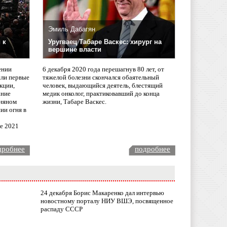
Эмиль Дабагян
 к
Уругваец Табаре Васкес: хирург на
вершине власти
ении
6 декабря 2020 года перешагнув 80 лет, от
сли первые
тяжелой болезни скончался обаятельный
кции,
человек, выдающийся деятель, блестящий
ание
медик онколог, практиковавший до конца
няном
жизни, Табаре Васкес.
ии огня в
ле 2021
дробнее
подробнее
24 декабря Борис Макаренко дал интервью
новостному порталу НИУ ВШЭ, посвященное
распаду СССР