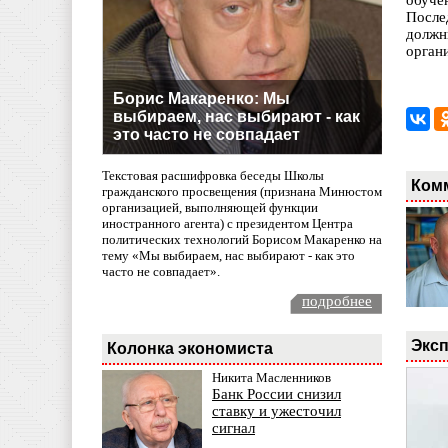
обуче
После
должн
орган
Борис Макаренко: Мы
выбираем, нас выбирают - как
это часто не совпадает
Текстовая расшифровка беседы Школы
Ком
гражданского просвещения (признана Минюстом
организацией, выполняющей функции
иностранного агента) с президентом Центра
политических технологий Борисом Макаренко на
тему «Мы выбираем, нас выбирают - как это
часто не совпадает».
подробнее
Эксп
Колонка экономиста
Никита Масленников
Банк России снизил
ставку и ужесточил
сигнал