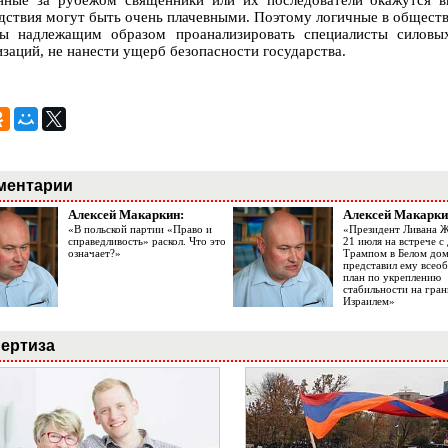
нные за рубежом священники или их последователи окажутся 
дствия могут быть очень плачевными. Поэтому логичные в общест
ы надлежащим образом проанализировать специалисты силовых
изаций, не нанести ущерб безопасности государства.
ментарии
Алексей Макаркин:
Алексей Макарки
«В польской партии «Право и
«Президент Ливана 
справедливость» раскол. Что это
21 июля на встрече 
означает?»
Трампом в Белом до
представил ему все
план по укреплению
стабильности на гран
Израилем»
ертиза