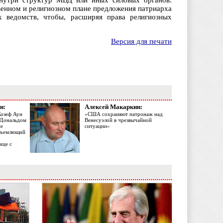
внутри структур МВД или иных силовых органов.
венном и религиозном плане предложения патриарха
 ведомств, чтобы, расширяя права религиозных
Версия для печати
н:
Алексей Макаркин:
Жозеф Аун
«США сохраняют патронаж над
с Дональдом
Венесуэлой в чрезвычайной
ме
ситуации»
объемлющий
ице с