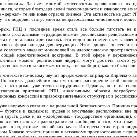
ославными». За счет мнимой «массовости» православных их ид
инств, которые благодаря своей пассионарности и клановости зача
е «держат» те или иные отрасли бизнеса. Эта активность не даст 
у что подорвет статус многих неправославных чиновников и общес
орых, РПЦ в последнее время стала все больше тяготеть не к
ению с остальными «традиционными» российскими религиозными о
стах и остальных христианах). Это видно по совместным заявлен
иозных форм одежды для верующих. Этот процесс опасен для г
м совместно владеют монополией на идеологическое пространство
 общей идеологической доктрины. В этой сфере у церковников
еленный момент религиозные лидеры могут достичь такого ур
рство окажется зависимым от них, а не наоборот, как это было еще
м контексте по-новому звучит предложение патриарха Кирилла о вв
По логике, дальнейшим шагом станет расширение этой инициат
ы, с которыми уже тесно сотрудничает Церковь, но и на спец
етворения притязаний РПЦ, аналогичным образом потребуетс
ционных конфессий в правоохранительных структурах в российских
 уже напрямую связано с национальной безопасностью. Причина про
 – бурятов и калмыков), иудеев и мусульман расположены вне п
ий (пусть даже и из «одобренных» государством организаций), о
но отечественные правоохранители сообщали о том, что такие
вуют в подготовке российских мулл. Интересы этих стран подч
ном Кавказе отчасти привело к затяжному противостоянию с при