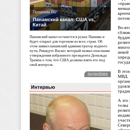
«прав
меньш
Политком.RU
крепч
потом
Панамский канал: США vs.
Китай
Во-вт
сближ
Панамский канал останется в руках Панамы и
будди
будет открыт для торговли из всех стран. Об
религ
этом заявил панамский администратор водного
много
пути, Рикаурте Васкес который назвал опасными
некой
утверждения избранного президента Дональда
опред
Трампа о том, что США должны взять его под
госуда
свой контроль.
В это
подробнее
МВД. 
орган
удовл
Интервью
тради
А это
толка
религ
недав
участ
Север