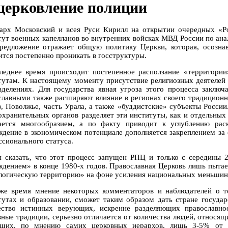
церковление полиции
арх Московский и всея Руси Кирилл на открытии очередных «Р
тут военных капелланов во внутренних войсках МВД России по ан
редложение отражает общую политику Церкви, которая, осознав
ится постепенно проникать в госструктуры.
леднее время происходит постепенное расползание «территор
тутам. К настоящему моменту присутствие религиозных деятелей 
зделениях. Для государства явная угроза этого процесса заключ
славными также расширяют влияние в регионах своего традиционн
з, Поволжье, часть Урала, а также «буддистские» субъекты России
охранительных органов разделяет эти институты, как и отдельных 
ается многообразием, а по факту приводит к углублению рас
ждение в экономическом потенциале дополняется закреплением за
ссионального статуса.
я сказать, что этот процесс запущен РПЦ и только с середины 
ждением» в конце 1980-х годов. Православная Церковь лишь пытает
логическую территорию» на фоне усиления национальных меньшинс
же время мнение некоторых комментаторов и наблюдателей о т
тутах и образовании, сможет таким образом дать стране государ
ество истинных верующих, искренне разделяющих православн
вные традиции, серьезно отличается от количества людей, относящ
щих, по мнению самих церковных иерархов, лишь 3-5% от в