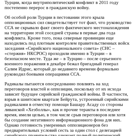
Турции, когда внутриполитический конфликт в 2011 году
постепенно перерос в гражданскую войну.
Об особой роли Турции в пестовании этого крыла
оппозиционных сил свидетельствует тот факт, что руководство
ССА не скрывало факт своего фактического местонахождения
на территории этой соседней страны в первые два года
конфликта. Кроме того, пока северные провинции еще
находились под плотным контролем правительственных войск
заседания «Сирийского национального совета» (СНС –
«стержня» НКСРОС) проходили именно в Турции – в
безопасном месте. Туда же – в Турцию – после серьезного
военного поражения в декабре бежал бригадный генерал
Салим Идрис, который до недавнего времени формально
руководил боевыми операциями ССА.
Радикалы пытаются опосредованно повлиять на ход
переговоров властей и оппозиции, поскольку от их исхода
зависит будущее сирийской гражданской войны. В частности,
взрыв в шиитском квартале Бейрута, устроенный сирийскими
радикалами в отместку помощи Башару Асаду со стороны
ливанской «Хезболлы», как и прочие теракты в последнее
время, имели целью, в том числе срыв переговоров или хотя
бы создание негативного информационного фона для них.
Однако готовность умеренных оппозиционеров без
предварительных условий сесть за один стол с делегацией
сирийского правительства означает полный политический