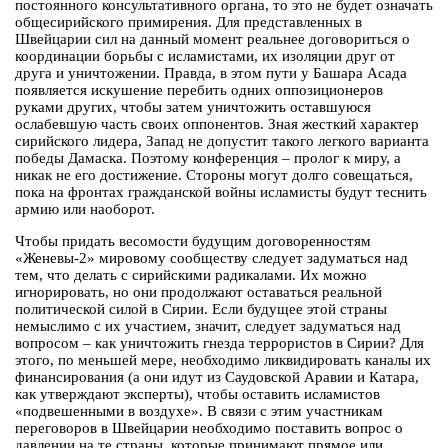
постоянного консультативного органа, то это не будет означать
общесирийского примирения. Для представленных в
Швейцарии сил на данный момент реальнее договориться о
координации борьбы с исламистами, их изоляции друг от
друга и уничтожении. Правда, в этом пути у Башара Асада
появляется искушение перебить одних оппозиционеров
руками других, чтобы затем уничтожить оставшуюся
ослабевшую часть своих оппонентов. Зная жесткий характер
сирийского лидера, Запад не допустит такого легкого варианта
победы Дамаска. Поэтому конференция – пролог к миру, а
никак не его достижение. Стороны могут долго совещаться,
пока на фронтах гражданской войны исламисты будут теснить
армию или наоборот.
Чтобы придать весомости будущим договоренностям
«Женевы-2» мировому сообществу следует задуматься над
тем, что делать с сирийскими радикалами. Их можно
игнорировать, но они продолжают оставаться реальной
политической силой в Сирии. Если будущее этой страны
немыслимо с их участием, значит, следует задуматься над
вопросом – как уничтожить гнезда террористов в Сирии? Для
этого, по меньшей мере, необходимо ликвидировать каналы их
финансирования (а они идут из Саудовской Аравии и Катара,
как утверждают эксперты), чтобы оставить исламистов
«подвешенными в воздухе». В связи с этим участникам
переговоров в Швейцарии необходимо поставить вопрос о
давлении на те страны, которые принимают прямое или