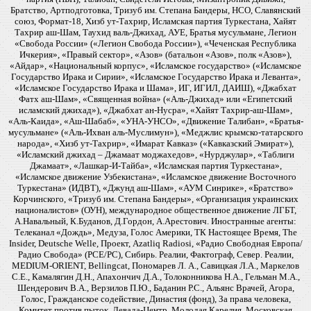
Братство, Артподготовка, Тризуб им. Степана Бандеры, НСО, Славянский
союз, Формат-18, Хизб ут-Тахрир, Исламская партия Туркестана, Хайят
Тахрир аш-Шам, Таухид валь-Джихад, АУЕ, Братья мусульмане, Легион
«Свобода России» («Легион Свобода России»), «Чеченская Республика
Ичкерия», «Правый сектор», «Азов» (батальон «Азов», полк «Азов»),
«Айдар», «Национальный корпус», «Исламское государство» («Исламское
Государство Ирака и Сирии», «Исламское Государство Ирака и Леванта»,
«Исламское Государство Ирака и Шама», ИГ, ИГИЛ, ДАИШ), «Джабхат
Фатх аш-Шам», «Священная война» («Аль-Джихад» или «Египетский
исламский джихад»), «Джабхат ан-Нусра», «Хайят Тахрир-аш-Шам»,
«Аль-Каида», «Аш-Шабаб», «УНА-УНСО», «Движение Талибан», «Братья-
мусульмане» («Аль-Ихван аль-Муслимун»), «Меджлис крымско-татарского
народа», «Хизб ут-Тахрир», «Имарат Кавказ» («Кавказский Эмират»),
«Исламский джихад – Джамаат моджахедов», «Нурджулар», «Таблиги
Джамаат», «Лашкар-И-Тайба», «Исламская партия Туркестана»,
«Исламское движение Узбекистана», «Исламское движение Восточного
Туркестана» (ИДВТ), «Джунд аш-Шам», «АУМ Синрике», «Братство»
Корчинского, «Тризуб им. Степана Бандеры», «Организация украинских
националистов» (ОУН), международное общественное движение ЛГБТ,
А.Навальный, К.Буданов, Д.Гордон, А.Арестович. Иностранные агенты:
Телеканал «Дождь», Медуза, Голос Америки, ТК Настоящее Время, The
Insider, Deutsche Welle, Проект, Azatliq Radiosi, «Радио Свободная Европа/
Радио Свобода» (PCE/PC), Сибирь. Реалии, Фактограф, Север. Реалии,
MEDIUM-ORIENT, Bellingcat, Пономарев Л. А., Савицкая Л.А., Маркелов
С.Е., Камалягин Д.Н., Апахончич Д.А., Толоконникова Н.А., Гельман М.А.,
Шендерович В.А., Верзилов П.Ю., Баданин Р.С., Альянс Врачей, Агора,
Голос, Гражданское содействие, Династия (фонд), За права человека,
Комитет против пыток, Левада-Центр, Молодая Карелия, Московская