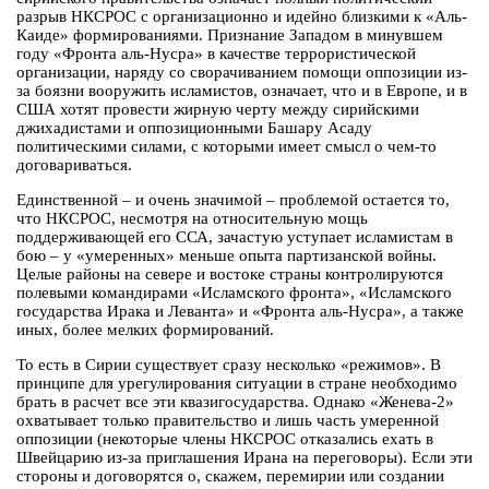
разрыв НКСРОС с организационно и идейно близкими к «Аль-
Каиде» формированиями. Признание Западом в минувшем
году «Фронта аль-Нусра» в качестве террористической
организации, наряду со сворачиванием помощи оппозиции из-
за боязни вооружить исламистов, означает, что и в Европе, и в
США хотят провести жирную черту между сирийскими
джихадистами и оппозиционными Башару Асаду
политическими силами, с которыми имеет смысл о чем-то
договариваться.
Единственной – и очень значимой – проблемой остается то,
что НКСРОС, несмотря на относительную мощь
поддерживающей его ССА, зачастую уступает исламистам в
бою – у «умеренных» меньше опыта партизанской войны.
Целые районы на севере и востоке страны контролируются
полевыми командирами «Исламского фронта», «Исламского
государства Ирака и Леванта» и «Фронта аль-Нусра», а также
иных, более мелких формирований.
То есть в Сирии существует сразу несколько «режимов». В
принципе для урегулирования ситуации в стране необходимо
брать в расчет все эти квазигосударства. Однако «Женева-2»
охватывает только правительство и лишь часть умеренной
оппозиции (некоторые члены НКСРОС отказались ехать в
Швейцарию из-за приглашения Ирана на переговоры). Если эти
стороны и договорятся о, скажем, перемирии или создании