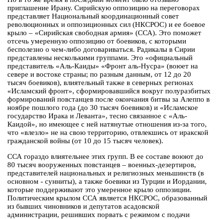
приглашение Ирану. Сирийскую оппозицию на переговорах
представляет Национальный координационный совет
революционных и оппозиционных сил (НКСРОС) и ее боевое
крыло – «Сирийская свободная армия» (ССА). Это поможет
отсечь умеренную оппозицию от боевиков, с которыми
бесполезно о чем-либо договариваться. Радикалы в Сирии
представлены несколькими группами. Это «официальный
представитель «Аль-Каиды» «Фронт аль-Нусра» (воюет на
севере и востоке страны; по разным данным, от 12 до 20
тысяч боевиков), влиятельный также в северных регионах
«Исламский фронт», сформировавшийся вокруг полуразбитых
формирований повстанцев после окончания битвы за Алеппо в
ноябре пошлого года (до 30 тысяч боевиков) и «Исламское
государство Ирака и Леванта», тесно связанное с «Аль-
Каидой», но имеющее с ней натянутые отношения из-за того,
что «влезло» не на свою территорию, отвлекшись от иракской
гражданской войны (от 10 до 15 тысяч человек).
ССА гораздо влиятельнее этих групп. В ее составе воюют до
80 тысяч вооруженных повстанцев – военных-дезертиров,
представителей национальных и религиозных меньшинств (в
основном - сунниты), а также боевики из Турции и Иордании,
которые поддерживают это умеренное крыло оппозиции.
Политическим крылом ССА является НКСРОС, образованный
из бывших чиновников и депутатов асадовской
администрации, решивших порвать с режимом с подачи