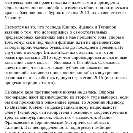
ключевых членов правительства и даже самого президента.
Однако даже они не способны изменить общего политического
«расслабления» после бурного сезона-2013, охватившего всю
Украину.
Несмотря на то, что господа Кличко, Яценюк и Тягнибок
заявили о том, что договорились о самостоятельных
предвыборных кампаниях еще в мае прошлого года, споры о
том, кому, как и под чьими флагами идти на президентские
выборы продолжались буквально до последнего времени. Не
случайно в декабре Виталий Кличко объявил, что готов
баллотироваться в 2015 году, чем спровоцировал аналогичные
заявления своих коллег – Яценюка и Тягнибока. Сложилось
впечатление, что только такое публичное «выяснение
отношений» заставило оппозиционеров забыть внутренние
разногласия и выработать единую стратегию-2015 (или только
продемонстрировать это).
На самом деле противоречия никуда не делись. Опросы
поочередно дают преимущество во втором туре выборов, если
бы они проходили в ближайшее время, то Арсению Яценюку,
то Виталию Кличко, то даже радикальному националисту
Олегу Тягнибоку, чьи избиратели в основном сосредоточены в
трех западноукраинских областях – Львовской, Ивано-
Франковской и Тернопольской (историческая область
Галиция). Эта неопределенность подогревает амбиции
каждого из трех лидеров оппозиционного лагеря, заставляя его