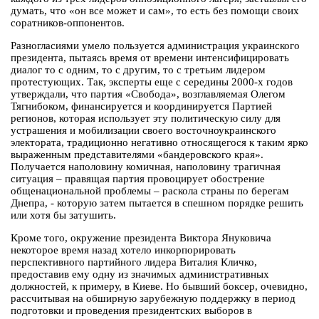
думать, что «он все может и сам», то есть без помощи своих
соратников-оппонентов.
Разногласиями умело пользуется администрация украинского
президента, пытаясь время от времени интенсифицировать
диалог то с одним, то с другим, то с третьим лидером
протестующих. Так, эксперты еще с середины 2000-х годов
утверждали, что партия «Свобода», возглавляемая Олегом
Тягнибоком, финансируется и координируется Партией
регионов, которая использует эту политическую силу для
устрашения и мобилизации своего восточноукраинского
электората, традиционно негативно относящегося к таким ярко
выраженным представителями «бандеровского края».
Получается наполовину комичная, наполовину трагичная
ситуация – правящая партия провоцирует обострение
общенациональной проблемы – раскола страны по берегам
Днепра, - которую затем пытается в спешном порядке решить
или хотя бы затушить.
Кроме того, окружение президента Виктора Януковича
некоторое время назад хотело инкорпорировать
перспективного партийного лидера Виталия Кличко,
предоставив ему одну из значимых административных
должностей, к примеру, в Киеве. Но бывший боксер, очевидно,
рассчитывая на обширную зарубежную поддержку в период
подготовки и проведения президентских выборов в