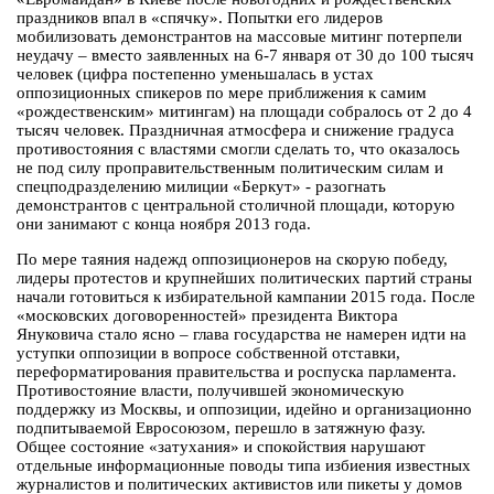
праздников впал в «спячку». Попытки его лидеров
мобилизовать демонстрантов на массовые митинг потерпели
неудачу – вместо заявленных на 6-7 января от 30 до 100 тысяч
человек (цифра постепенно уменьшалась в устах
оппозиционных спикеров по мере приближения к самим
«рождественским» митингам) на площади собралось от 2 до 4
тысяч человек. Праздничная атмосфера и снижение градуса
противостояния с властями смогли сделать то, что оказалось
не под силу проправительственным политическим силам и
спецподразделению милиции «Беркут» - разогнать
демонстрантов с центральной столичной площади, которую
они занимают с конца ноября 2013 года.
По мере таяния надежд оппозиционеров на скорую победу,
лидеры протестов и крупнейших политических партий страны
начали готовиться к избирательной кампании 2015 года. После
«московских договоренностей» президента Виктора
Януковича стало ясно – глава государства не намерен идти на
уступки оппозиции в вопросе собственной отставки,
переформатирования правительства и роспуска парламента.
Противостояние власти, получившей экономическую
поддержку из Москвы, и оппозиции, идейно и организационно
подпитываемой Евросоюзом, перешло в затяжную фазу.
Общее состояние «затухания» и спокойствия нарушают
отдельные информационные поводы типа избиения известных
журналистов и политических активистов или пикеты у домов