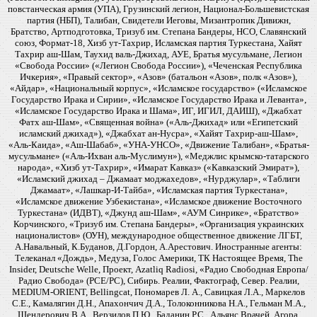
повстанческая армия (УПА), Грузинский легион, Национал-Большевистская
партия (НБП), Талибан, Свидетели Иеговы, Мизантропик Дивижн,
Братство, Артподготовка, Тризуб им. Степана Бандеры, НСО, Славянский
союз, Формат-18, Хизб ут-Тахрир, Исламская партия Туркестана, Хайят
Тахрир аш-Шам, Таухид валь-Джихад, АУЕ, Братья мусульмане, Легион
«Свобода России» («Легион Свобода России»), «Чеченская Республика
Ичкерия», «Правый сектор», «Азов» (батальон «Азов», полк «Азов»),
«Айдар», «Национальный корпус», «Исламское государство» («Исламское
Государство Ирака и Сирии», «Исламское Государство Ирака и Леванта»,
«Исламское Государство Ирака и Шама», ИГ, ИГИЛ, ДАИШ), «Джабхат
Фатх аш-Шам», «Священная война» («Аль-Джихад» или «Египетский
исламский джихад»), «Джабхат ан-Нусра», «Хайят Тахрир-аш-Шам»,
«Аль-Каида», «Аш-Шабаб», «УНА-УНСО», «Движение Талибан», «Братья-
мусульмане» («Аль-Ихван аль-Муслимун»), «Меджлис крымско-татарского
народа», «Хизб ут-Тахрир», «Имарат Кавказ» («Кавказский Эмират»),
«Исламский джихад – Джамаат моджахедов», «Нурджулар», «Таблиги
Джамаат», «Лашкар-И-Тайба», «Исламская партия Туркестана»,
«Исламское движение Узбекистана», «Исламское движение Восточного
Туркестана» (ИДВТ), «Джунд аш-Шам», «АУМ Синрике», «Братство»
Корчинского, «Тризуб им. Степана Бандеры», «Организация украинских
националистов» (ОУН), международное общественное движение ЛГБТ,
А.Навальный, К.Буданов, Д.Гордон, А.Арестович. Иностранные агенты:
Телеканал «Дождь», Медуза, Голос Америки, ТК Настоящее Время, The
Insider, Deutsche Welle, Проект, Azatliq Radiosi, «Радио Свободная Европа/
Радио Свобода» (PCE/PC), Сибирь. Реалии, Фактограф, Север. Реалии,
MEDIUM-ORIENT, Bellingcat, Пономарев Л. А., Савицкая Л.А., Маркелов
С.Е., Камалягин Д.Н., Апахончич Д.А., Толоконникова Н.А., Гельман М.А.,
Шендерович В.А., Верзилов П.Ю., Баданин Р.С., Альянс Врачей, Агора,