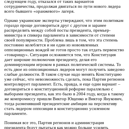
следующем году, отказался от таких вариантов
сотрудничества, продолжая двигаться по пути нового лидера
всего бывшего «оранжевого» лагеря.
Однако украинские эксперты утверждают, что этим политикам
гораздо проще договориться друг с другом и заранее
распределить между собой посты президента, премьер-
министра и спикера парламента в зависимости от степени
своей популярности. Проблема лишь в том, что эта степень
постоянно колеблется и ни один из новоявленных
оппозиционных вождей не готов просто так отдать первенство
«товарищу». Ситуация осложняется тем, что Конституция
дает широкие полномочия президенту, делая его
доминирующим игроком в рамках политической системы. То
есть двое из оппозиционных лидеров могут получить заведомо
слабые должности. В таком случае надо менять Конституцию
уже сейчас, что невозможность сделать, пока Партия регионов
контролирует парламент. Есть, правда, и еще один вариант –
договориться о конституционной реформе параллельно с
выборами президента, как это было в 2004 году, когда к такому
же компромиссу пришли Виктор Ющенко и Виктор Янукович,
тогда разменявший президентские амбиции на перспективу
стать лидером оппозиции в конституционно усиленном
парламенте.
Понимая все это, Партия регионов и администрация
президента будут пытаться как можно больше усилить