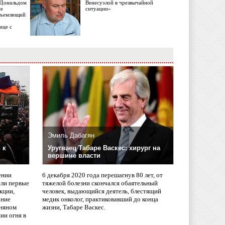
с Дональдом
Венесуэлой в чрезвычайной
ме
ситуации»
объемлющий
ице с
Эмиль Дабагян
 к
Уругваец Табаре Васкес: хирург на
вершине власти
ении
6 декабря 2020 года перешагнув 80 лет, от
сли первые
тяжелой болезни скончался обаятельный
кции,
человек, выдающийся деятель, блестящий
ание
медик онколог, практиковавший до конца
няном
жизни, Табаре Васкес.
ии огня в