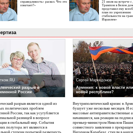
справедливость» раскол. Что это
21 июля на встрече 
означает?»
Трампом в Белом до
представил ему все
план по укреплению
стабильности на гран
Израилем»
ертиза
тком.RU
Сергей Маркедонов
ленческий разрыв в
Армения: к новой власти или
еменной России
новой республике?
нческий разрыв является одной из
Внутриполитический кризис в Арм
ых политических проблем
бушует уже несколько месяцев. И е
нной России, так как усугубляется
массовые антиправительственные а
пиальной разницей в вопросе
начавшиеся, как реакция на подпис
ации в глобальный мир. События
премьер-министром Николом Паши
них полутора лет являются в
совместного заявления о прекращен
ельной степени попыткой развернуть
Нагорном Карабахе, стихли в канун