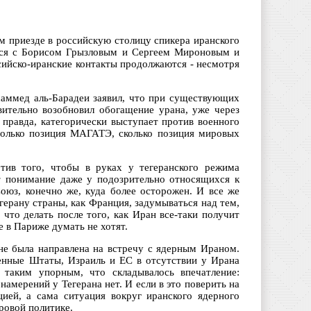
м приезде в российскую столицу спикера иранского
ится с Борисом Грызловым и Сергеем Мироновым и
сийско-иранские контакты продолжаются - несмотря
хаммед аль-Барадеи заявил, что при существующих
ительно возобновил обогащение урана, уже через
 правда, категорически выступает против военного
только позиция МАГАТЭ, сколько позиция мировых
ив того, чтобы в руках у тегеранского режима
ет понимание даже у подозрительно относящихся к
оюз, конечно же, куда более осторожен. И все же
ерану страны, как Франция, задумываться над тем,
 что делать после того, как Иран все-таки получит
е в Париже думать не хотят.
оне была направлена на встречу с ядерным Ираном.
енные Штаты, Израиль и ЕС в отсутствии у Ирана
 таким упорным, что складывалось впечатление:
намерений у Тегерана нет. И если в это поверить на
цией, а сама ситуация вокруг иранского ядерного
ровой политике.