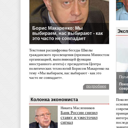
Борис Макаренко: Мы
Эксп
выбираем, нас выбирают - как
это часто не совпадает
Текстовая расшифровка беседы Школы
гражданского просвещения (признана Минюстом
организацией, выполняющей функции
иностранного агента) с президентом Центра
политических технологий Борисом Макаренко на
тему «Мы выбираем, нас выбирают - как это
Поли
часто не совпадает».
Поко
подробнее
совр
Колонка экономиста
Поколе
основн
Никита Масленников
совреме
Банк России снизил
принци
ставку и ужесточил
интегр
сигнал
послед
значит