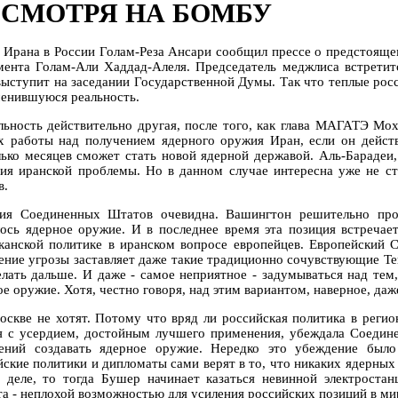
СМОТРЯ НА БОМБУ
 Ирана в России Голам-Реза Ансари сообщил прессе о предстояще
мента Голам-Али Хаддад-Алеля. Председатель меджлиса встрет
выступит на заседании Государственной Думы. Так что теплые рос
менившуюся реальность.
льность действительно другая, после того, как глава МАГАТЭ Мо
х работы над получением ядерного оружия Иран, если он действ
лько месяцев сможет стать новой ядерной державой. Аль-Барадеи,
ия иранской проблемы. Но в данном случае интересна уже не с
в.
ия Соединенных Штатов очевидна. Вашингтон решительно прот
лось ядерное оружие. И в последнее время эта позиция встреча
канской политике в иранском вопросе европейцев. Европейский С
ние угрозы заставляет даже такие традиционно сочувствующие Тег
елать дальше. И даже - самое неприятное - задумываться над тем,
е оружие. Хотя, честно говоря, над этим вариантом, наверное, даж
оскве не хотят. Потому что вряд ли российская политика в реги
я с усердием, достойным лучшего применения, убеждала Соедин
ений создавать ядерное оружие. Нередко это убеждение было
йские политики и дипломаты сами верят в то, что никаких ядерных 
 деле, то тогда Бушер начинает казаться невинной электростан
та - неплохой возможностью для усиления российских позиций в ми