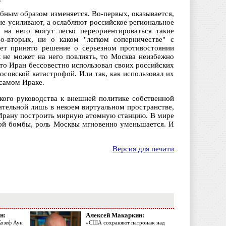
ебным образом изменяется. Во-первых, оказывается,
е усиливают, а ослабляют российское региональное
 на него могут легко переориентироваться такие
-вторых, ни о каком "легком соперничестве" с
ет принято решение о серьезном противостоянии
 не может на него повлиять, то Москва неизбежно
что Иран бессовестно использовал своих российских
совской катастрофой. Или так, как использовал их
 самом Ираке.
кого руководства к внешней политике собственной
ятельной лишь в некоем виртуальном пространстве,
Ирану построить мирную атомную станцию. В мире
ной бомбы, роль Москвы мгновенно уменьшается. И
Версия для печати
н:
Алексей Макаркин:
Жозеф Аун
«США сохраняют патронаж над