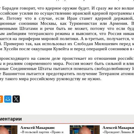
т Барадеи говорит, что ядерное оружие будет. И сразу же все волш
оссийские усилия по осуществлению иранской ядерной программы н
ие. Потому что в случае, если Иран станет ядерной державой,
ционные союзники Москвы, как Туркменистан или Армения. Во
ненными Штатами и речи быть не может, потому что если буд
ым амбициям тегеранского режима и выяснится, что Россия никак
вается на периферии мировой политики. А в-третьих, получается, 
й. Примерно так, как использовал их Слободан Милошевич перед ко
м Хусейн после оккупации Кувейта и перед операцией союзников в
происходящего на самом деле проистекает из отношения российс
ы и реалиям современного мира. Россия может быть сильной и вли
лчные Соединенные Штаты пытаются помешать свободолюбивому 
де Вашингтон пытается предотвратить получение Тегераном атом
му такого мира российскому руководству не нужно.
ментарии
Алексей Макаркин:
Алексей Макарки
«В польской партии «Право и
«Президент Ливана 