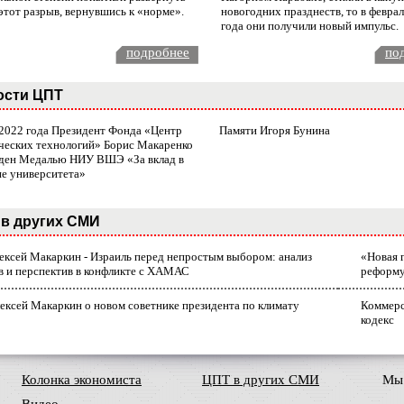
этот разрыв, вернувшись к «норме».
новогодних празднеств, то в февра
года они получили новый импульс.
подробнее
по
ости ЦПТ
 2022 года Президент Фонда «Центр
Памяти Игоря Бунина
ческих технологий» Борис Макаренко
ден Медалью НИУ ВШЭ «За вклад в
ие университета»
в других СМИ
лексей Макаркин - Израиль перед непростым выбором: анализ
«Новая 
в и перспектив в конфликте с ХАМАС
реформ
ексей Макаркин о новом советнике президента по климату
Коммерс
кодекс
Колонка экономиста
ЦПТ в других СМИ
Мы 