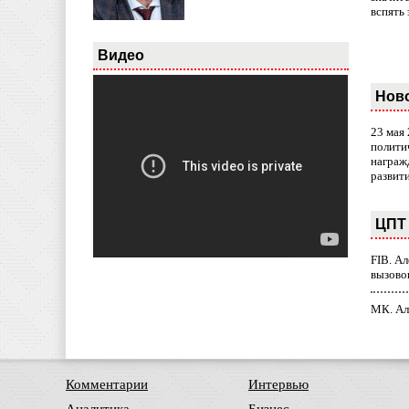
вспять 
Видео
Нов
23 мая
полити
награж
развит
ЦПТ 
FIB. А
вызово
МК. Ал
Комментарии
Интервью