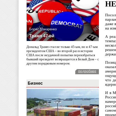
НЕ
Посол
парла
даже 
на из
Борис Макаренко
Трамп 47-ой
А реа
темпа
неско
Дональд Трамп стал не только 45-ым, но и 47-ым
решен
президентом США – во второй раз в истории
держа
США после неудачной попытки переизбраться
бывший президент возвращается в Белый Дом – с
Позиц
другим порядковым номером.
оказа
подробнее
амери
ощуще
что д
Бизнес
ядерно
И в М
Росси
намер
росси
самом
проек