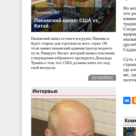
Но во
Политком.RU
что р
влиян
Панамский канал: США vs.
тради
Китай
Соеди
ядерн
Панамский канал останется в руках Панамы и
оказы
будет открыт для торговли из всех стран. Об
друзе
этом заявил панамский администратор водного
Садда
пути, Рикаурте Васкес который назвал опасными
утверждения избранного президента Дональда
Суть 
Трампа о том, что США должны взять его под
стран
свой контроль.
где а
же, г
подробнее
поэто
Интервью
Ком