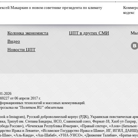
ексей Макаркин о новом советнике президента по климату
Коммерс
кодекс
Колонка экономиста
ЦПТ в других СМИ
Мы 
Видео
Новости ЦПТ
01-2026
9227 от 06 апреля 2017 г.
информационных технологий и массовых коммуникаций.
перссылка на "Политком.RU" обязательна
ook и Instagram), Русский добровольческий корпус (РДК), Украинская повстанческая а
ка, Тризуб им. Степана Бандеры, НСО, Славянский союз, Формат-18, Хизб ут-Тахрир, 
обода России»), «Чеченская Республика Ичкерия», «Правый сектор», «Азов» (батальон
сударство Ирака и Леванта», «Исламское Государство Ирака и Шама», ИГ, ИГИЛ, ДАИШ
-аш-Шам», «Аль-Каида», «Аш-Шабаб», «УНА-УНСО», «Движение Талибан», «Братья-мус