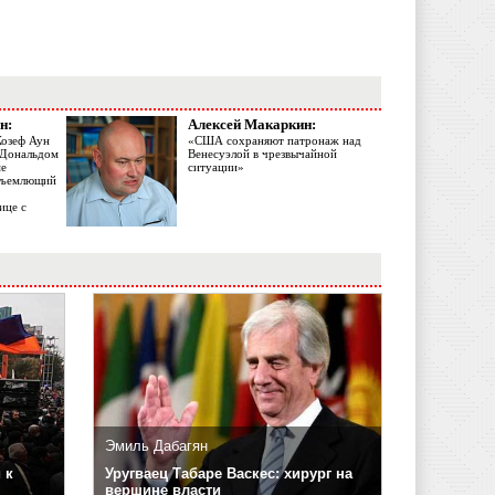
н:
Алексей Макаркин:
Жозеф Аун
«США сохраняют патронаж над
с Дональдом
Венесуэлой в чрезвычайной
ме
ситуации»
объемлющий
ице с
Эмиль Дабагян
 к
Уругваец Табаре Васкес: хирург на
вершине власти