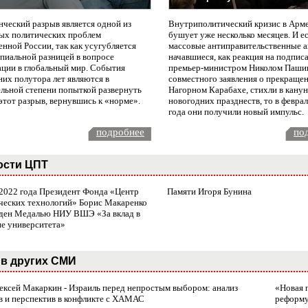
нческий разрыв является одной из
Внутриполитический кризис в Арм
ых политических проблем
бушует уже несколько месяцев. И е
нной России, так как усугубляется
массовые антиправительственные а
пиальной разницей в вопросе
начавшиеся, как реакция на подпис
ации в глобальный мир. События
премьер-министром Николом Паши
них полутора лет являются в
совместного заявления о прекращен
ельной степени попыткой развернуть
Нагорном Карабахе, стихли в канун
этот разрыв, вернувшись к «норме».
новогодних празднеств, то в февра
года они получили новый импульс.
подробнее
по
ости ЦПТ
 2022 года Президент Фонда «Центр
Памяти Игоря Бунина
ческих технологий» Борис Макаренко
ден Медалью НИУ ВШЭ «За вклад в
ие университета»
в других СМИ
лексей Макаркин - Израиль перед непростым выбором: анализ
«Новая 
в и перспектив в конфликте с ХАМАС
реформ