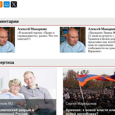
ментарии
Алексей Макаркин:
Алексей Макарки
«В польской партии «Право и
«Президент Ливана 
справедливость» раскол. Что это
21 июля на встрече 
означает?»
Трампом в Белом до
представил ему все
план по укреплению
стабильности на гран
Израилем»
ертиза
тком.RU
Сергей Маркедонов
ленческий разрыв в
Армения: к новой власти или
еменной России
новой республике?