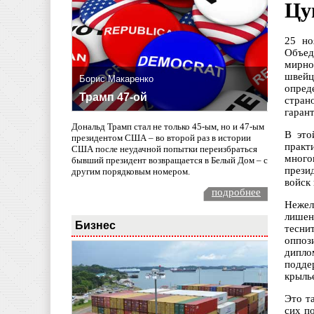
Цу
25 но
Объед
мирно
швейц
Борис Макаренко
опред
Трамп 47-ой
стран
гаран
Дональд Трамп стал не только 45-ым, но и 47-ым
В это
президентом США – во второй раз в истории
практ
США после неудачной попытки переизбраться
много
бывший президент возвращается в Белый Дом – с
прези
другим порядковым номером.
войск
подробнее
Нежел
лишен
Бизнес
тесни
оппоз
дипло
подде
крыль
Это т
сих п