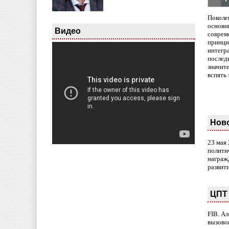
Поколе
основн
Видео
совреме
принци
интегр
послед
значит
вспять 
Нов
23 мая
полити
награж
развит
ЦПТ 
FIB. А
вызово