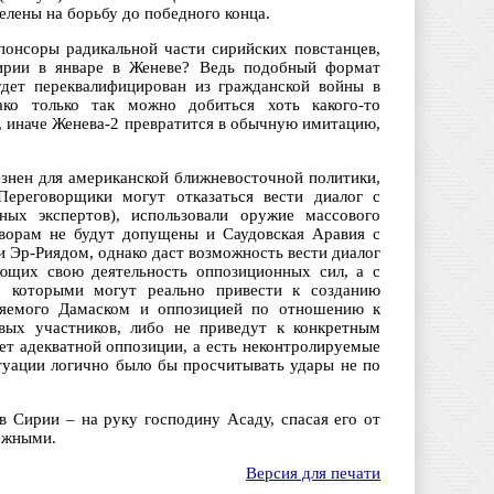
целены на борьбу до победного конца.
спонсоры радикальной части сирийских повстанцев,
Сирии в январе в Женеве? Ведь подобный формат
удет переквалифицирован из гражданской войны в
ко только так можно добиться хоть какого-то
, иначе Женева-2 превратится в обычную имитацию,
езнен для американской ближневосточной политики,
Переговорщики могут отказаться вести диалог с
ных экспертов), использовали оружие массового
оворам не будут допущены и Саудовская Аравия с
 Эр-Риядом, однако даст возможность вести диалог
ющих свою деятельность оппозиционных сил, а с
 которыми могут реально привести к созданию
вляемого Дамаском и оппозицией по отношению к
евых участников, либо не приведут к конкретным
ет адекватной оппозиции, а есть неконтролируемые
уации логично было бы просчитывать удары не по
в Сирии – на руку господину Асаду, спасая его от
бежными.
Версия для печати