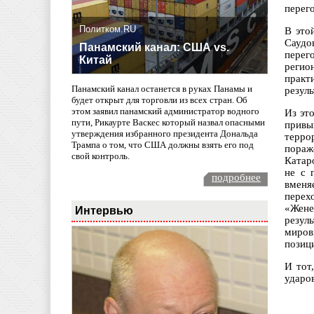
перего
Политком.RU
В это
Саудо
Панамский канал: США vs.
перег
Китай
регио
практ
Панамский канал останется в руках Панамы и
резуль
будет открыт для торговли из всех стран. Об
этом заявил панамский администратор водного
Из эт
пути, Рикаурте Васкес который назвал опасными
привы
утверждения избранного президента Дональда
терро
Трампа о том, что США должны взять его под
пораж
свой контроль.
Катар
не с 
подробнее
вменя
перех
«Жене
Интервью
резул
миров
позиц
И тот
ударо