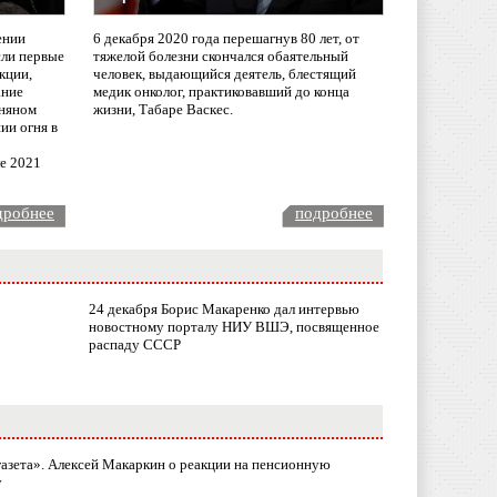
ении
6 декабря 2020 года перешагнув 80 лет, от
сли первые
тяжелой болезни скончался обаятельный
кции,
человек, выдающийся деятель, блестящий
ание
медик онколог, практиковавший до конца
няном
жизни, Табаре Васкес.
ии огня в
ле 2021
дробнее
подробнее
24 декабря Борис Макаренко дал интервью
новостному порталу НИУ ВШЭ, посвященное
распаду СССР
газета». Алексей Макаркин о реакции на пенсионную
у