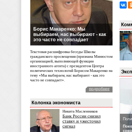
Ком
Борис Макаренко: Мы
выбираем, нас выбирают - как
это часто не совпадает
Текстовая расшифровка беседы Школы
гражданского просвещения (признана Минюстом
организацией, выполняющей функции
иностранного агента) с президентом Центра
политических технологий Борисом Макаренко на
Эксп
тему «Мы выбираем, нас выбирают - как это
часто не совпадает».
подробнее
Колонка экономиста
Никита Масленников
Банк России снизил
Поли
ставку и ужесточил
сигнал
Поко
совр