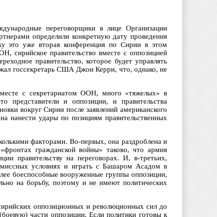
ждународные переговорщики в лице Организации
ртнерами определили конкретную дату проведения
ку это уже вторая конференция по Сирии в этом
ОН, сирийское правительство вместе с оппозицией
реходное правительство, которое будет управлять
жал госсекретарь США Джон Керри, что, однако, не
вместе с секретариатом ООН, много «тяжелых» в
то представители и оппозиции, и правительства
новки вокруг Сирии после заявлений американского
она нанести удары по позициям правительственных
колькими факторами. Во-первых, она раздроблена и
 «фронтах гражданской войны» таково, что армия
ции правительству на переговорах. И, в-третьих,
ромиссных условиях и играть с Башаром Асадом в
олее боеспособные вооруженные группы оппозиции,
ьно на борьбу, поэтому и не имеют политических
сирийских оппозиционных и революционных сил до
(боевую) части оппозиции. Если политики готовы к