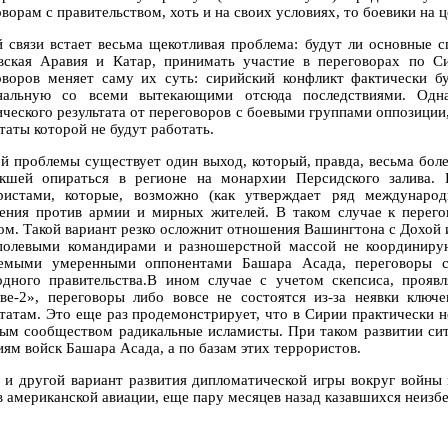
ворам с правительством, хоть и на своих условиях, то боевики на 
й связи встает весьма щекотливая проблема: будут ли основные 
вская Аравия и Катар, принимать участие в переговорах по 
оворов меняет саму их суть: сирийский конфликт фактически б
нальную со всеми вытекающими отсюда последствиями. Одна
ического результата от переговоров с боевыми группами оппозиции
таты которой не будут работать.
ой проблемы существует один выход, который, правда, весьма бол
кшей опираться в регионе на монархии Персидского залива. 
ристами, которые, возможно (как утверждает ряд международ
ения против армии и мирных жителей. В таком случае к перег
ом. Такой вариант резко осложнит отношения Вашингтона с Дохой и
полевыми командирами и разношерстной массой не координиру
емыми умеренными оппонентами Башара Асада, переговоры с
одного правительства.В ином случае с учетом скепсиса, проя
ве-2», переговоры либо вовсе не состоятся из-за неявки ключ
ьтатам. Это еще раз продемонстрирует, что в Сирии практически н
ым сообществом радикальные исламисты. При таком развитии сит
иям войск Башара Асада, а по базам этих террористов.
, и другой вариант развития дипломатической игры вокруг войны 
в американской авиации, еще пару месяцев назад казавшихся неиз