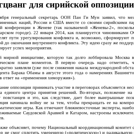
гцванг для сирийской оппозиции
ября генеральный секретарь ООН Пан Ги Мун заявил, что ме
иненных наций, России и США вместе со своими сирийскими па
й конференции в Женеве (так называемой «Женевы-2», посколь
арском городе). 22 января 2014, как планируется чиновниками О
елят пути урегулирования конфликта и, возможно, сформируют пе
ой до окончания внутреннего конфликта. Эту идею сразу же поддер
тирует успех мероприятия.
й мирной инициативе, которую так долго лоббировала Москва 
ическом плане моментов. В первую очередь надо отметить, ч
кратно заявляли (уже после снижения накала международной обста
дента Барака Обамы в августе этого года о намерениях Вашингт
 в ответ на «применения химоружия»).
ание оппозиции принимать участие в переговорах объясняется нес
а единого центра принятия решений. Во-вторых, положение на
т повстанцев и это, как следствие, дает более выигрышные пози
иция начинала войну не за тем, чтобы прекращать ее на комп
матические игры. Как отмечают ближневосточные эксперты, наиб
рживаемые Саудовской Аравией и Катаром, настроены исключител
ев.
акже объясняет, почему Национальный координационный комитет 
ор не смог сплотить умеренную («политическую») и радикальную 