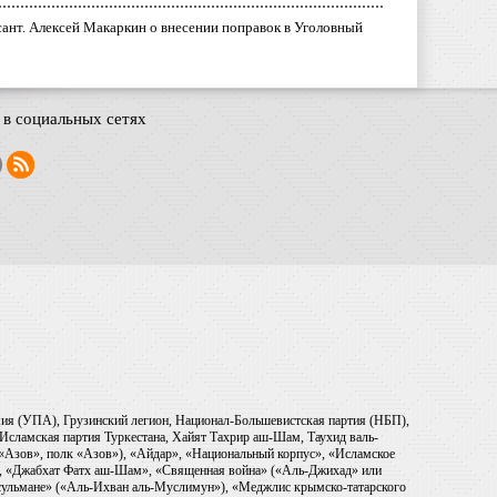
ант. Алексей Макаркин о внесении поправок в Уголовный
в социальных сетях
рмия (УПА), Грузинский легион, Национал-Большевистская партия (НБП),
Исламская партия Туркестана, Хайят Тахрир аш-Шам, Таухид валь-
 «Азов», полк «Азов»), «Айдар», «Национальный корпус», «Исламское
), «Джабхат Фатх аш-Шам», «Священная война» («Аль-Джихад» или
ульмане» («Аль-Ихван аль-Муслимун»), «Меджлис крымско-татарского