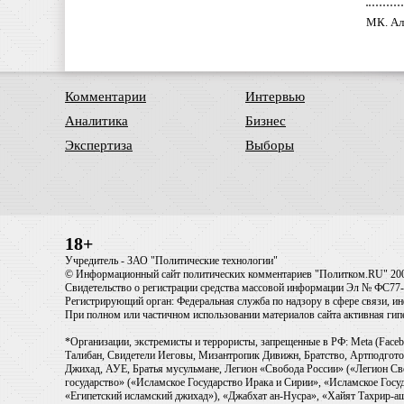
МК. Ал
Комментарии
Интервью
Аналитика
Бизнес
Экспертиза
Выборы
18+
Учредитель - ЗАО "Политические технологии"
© Информационный сайт политических комментариев "Политком.RU" 20
Свидетельство о регистрации средства массовой информации Эл № ФС77-6
Регистрирующий орган: Федеральная служба по надзору в сфере связи, 
При полном или частичном использовании материалов сайта активная ги
*Организации, экстремисты и террористы, запрещенные в РФ: Meta (Faceb
Талибан, Свидетели Иеговы, Мизантропик Дивижн, Братство, Артподготов
Джихад, АУЕ, Братья мусульмане, Легион «Свобода России» («Легион Св
государство» («Исламское Государство Ирака и Сирии», «Исламское Го
«Египетский исламский джихад»), «Джабхат ан-Нусра», «Хайят Тахрир