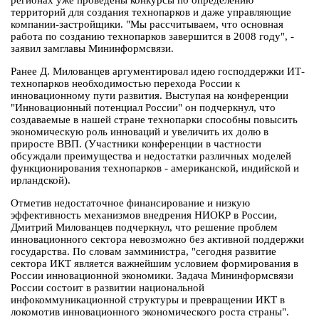
регионах уже проведены конкурсы по определению
территорий для создания технопарков и даже управляющие
компании-застройщики. "Мы рассчитываем, что основная
работа по созданию технопарков завершится в 2008 году", -
заявил замглавы Мининформсвязи.
Ранее Д. Милованцев аргументировал идею господдержки ИТ-
технопарков необходимостью перехода России к
инновационному пути развития. Выступая на конференции
"Инновационный потенциал России" он подчеркнул, что
создаваемые в нашей стране технопарки способны повысить
экономическую роль инноваций и увеличить их долю в
приросте ВВП. (Участники конференции в частности
обсуждали преимущества и недостатки различных моделей
функционирования технопарков - американской, индийской и
ирландской).
Отметив недостаточное финансирование и низкую
эффективность механизмов внедрения НИОКР в России,
Дмитрий Милованцев подчеркнул, что решение проблем
инновационного сектора невозможно без активной поддержки
государства. По словам замминистра, "сегодня развитие
сектора ИКТ является важнейшим условием формирования в
России инновационной экономики. Задача Мининформсвязи
России состоит в развитии национальной
инфокоммуникационной структуры и превращении ИКТ в
локомотив инновационного экономического роста страны".