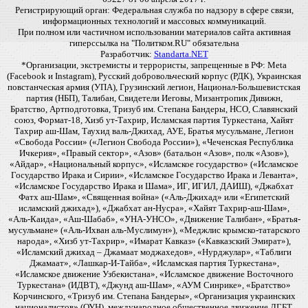
Регистрирующий орган: Федеральная служба по надзору в сфере связи,
информационных технологий и массовых коммуникаций.
При полном или частичном использовании материалов сайта активная
гиперссылка на "Политком.RU" обязательна
Разработчик:
Standarta.NET
*Организации, экстремисты и террористы, запрещенные в РФ: Meta
(Facebook и Instagram), Русский добровольческий корпус (РДК), Украинская
повстанческая армия (УПА), Грузинский легион, Национал-Большевистская
партия (НБП), Талибан, Свидетели Иеговы, Мизантропик Дивижн,
Братство, Артподготовка, Тризуб им. Степана Бандеры, НСО, Славянский
союз, Формат-18, Хизб ут-Тахрир, Исламская партия Туркестана, Хайят
Тахрир аш-Шам, Таухид валь-Джихад, АУЕ, Братья мусульмане, Легион
«Свобода России» («Легион Свобода России»), «Чеченская Республика
Ичкерия», «Правый сектор», «Азов» (батальон «Азов», полк «Азов»),
«Айдар», «Национальный корпус», «Исламское государство» («Исламское
Государство Ирака и Сирии», «Исламское Государство Ирака и Леванта»,
«Исламское Государство Ирака и Шама», ИГ, ИГИЛ, ДАИШ), «Джабхат
Фатх аш-Шам», «Священная война» («Аль-Джихад» или «Египетский
исламский джихад»), «Джабхат ан-Нусра», «Хайят Тахрир-аш-Шам»,
«Аль-Каида», «Аш-Шабаб», «УНА-УНСО», «Движение Талибан», «Братья-
мусульмане» («Аль-Ихван аль-Муслимун»), «Меджлис крымско-татарского
народа», «Хизб ут-Тахрир», «Имарат Кавказ» («Кавказский Эмират»),
«Исламский джихад – Джамаат моджахедов», «Нурджулар», «Таблиги
Джамаат», «Лашкар-И-Тайба», «Исламская партия Туркестана»,
«Исламское движение Узбекистана», «Исламское движение Восточного
Туркестана» (ИДВТ), «Джунд аш-Шам», «АУМ Синрике», «Братство»
Корчинского, «Тризуб им. Степана Бандеры», «Организация украинских
националистов» (ОУН), международное общественное движение ЛГБТ,