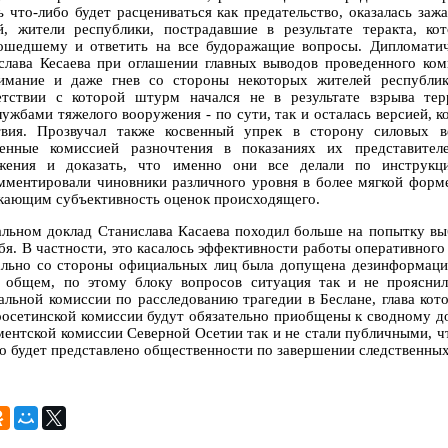
ь что-либо будет расцениваться как предательство, оказалась заж
й, жители республики, пострадавшие в результате теракта, к
ошедшему и ответить на все будоражащие вопросы. Дипломатич
слава Кесаева при оглашении главных выводов проведенного коми
имание и даже гнев со стороны некоторых жителей республики
етствии с которой штурм начался не в результате взрыва тер
лужбами тяжелого вооружения - по сути, так и осталась версией, 
твия. Прозвучал также косвенный упрек в сторону силовых в
енные комиссией разночтения в показаниях их представител
жения и доказать, что именно они все делали по инструкци
мментировали чиновники различного уровня в более мягкой форме
кающим субъективность оценок происходящего.
альном доклад Станислава Касаева походил больше на попытку в
ебя. В частности, это касалось эффективности работы оперативног
ально со стороны официальных лиц была допущена дезинформация
В общем, по этому блоку вопросов ситуация так и не проясни
альной комиссии по расследованию трагедии в Беслане, глава ко
оосетинской комиссии будут обязательно приобщены к сводному до
ментской комиссии Северной Осетии так и не стали публичными, чт
о будет представлено общественности по завершении следственных