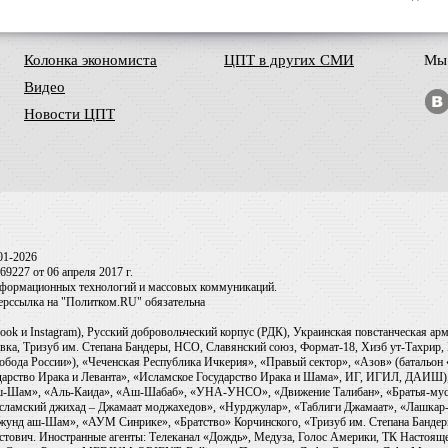
Колонка экономиста
ЦПТ в других СМИ
Мы 
Видео
Новости ЦПТ
01-2026
9227 от 06 апреля 2017 г.
информационных технологий и массовых коммуникаций.
перссылка на "Политком.RU" обязательна
ook и Instagram), Русский добровольческий корпус (РДК), Украинская повстанческая а
ка, Тризуб им. Степана Бандеры, НСО, Славянский союз, Формат-18, Хизб ут-Тахрир, 
обода России»), «Чеченская Республика Ичкерия», «Правый сектор», «Азов» (батальон
сударство Ирака и Леванта», «Исламское Государство Ирака и Шама», ИГ, ИГИЛ, ДАИШ
-аш-Шам», «Аль-Каида», «Аш-Шабаб», «УНА-УНСО», «Движение Талибан», «Братья-мус
Исламский джихад – Джамаат моджахедов», «Нурджулар», «Таблиги Джамаат», «Лашкар-
Джунд аш-Шам», «АУМ Синрике», «Братство» Корчинского, «Тризуб им. Степана Банде
ович. Иностранные агенты: Телеканал «Дождь», Медуза, Голос Америки, ТК Настоящее Вр