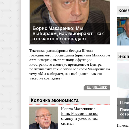
Ком
Борис Макаренко: Мы
выбираем, нас выбирают - как
это часто не совпадает
Текстовая расшифровка беседы Школы
гражданского просвещения (признана Минюстом
Эксп
организацией, выполняющей функции
иностранного агента) с президентом Центра
политических технологий Борисом Макаренко на
тему «Мы выбираем, нас выбирают - как это
часто не совпадает».
подробнее
Колонка экономиста
Поли
Никита Масленников
Поко
Банк России снизил
совр
ставку и ужесточил
сигнал
Поколе