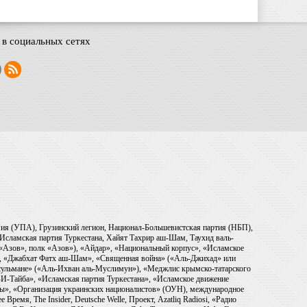
в социальных сетях
рмия (УПА), Грузинский легион, Национал-Большевистская партия (НБП),
Исламская партия Туркестана, Хайят Тахрир аш-Шам, Таухид валь-
 «Азов», полк «Азов»), «Айдар», «Национальный корпус», «Исламское
), «Джабхат Фатх аш-Шам», «Священная война» («Аль-Джихад» или
ульмане» («Аль-Ихван аль-Муслимун»), «Меджлис крымско-татарского
И-Тайба», «Исламская партия Туркестана», «Исламское движение
ры», «Организация украинских националистов» (ОУН), международное
емя, The Insider, Deutsche Welle, Проект, Azatliq Radiosi, «Радио