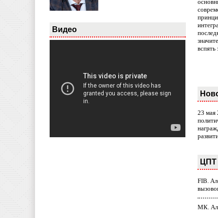
основн
совреме
принци
интегр
Видео
послед
значит
вспять 
Нов
23 мая
полити
награж
развит
ЦПТ 
FIB. А
вызово
МК. Ал