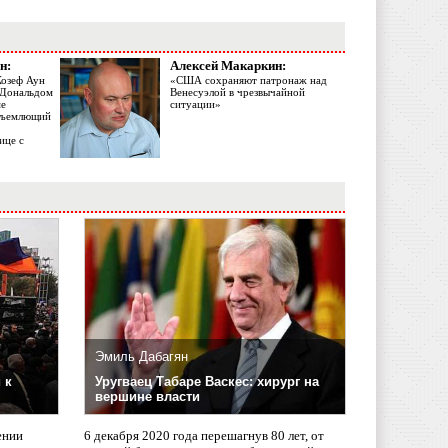
н:
Алексей Макаркин:
Жозеф Аун
«США сохраняют патронаж над
с Дональдом
Венесуэлой в чрезвычайной
ме
ситуации»
объемлющий
ице с
Эмиль Дабагян
 к
Уругваец Табаре Васкес: хирург на
вершине власти
ении
6 декабря 2020 года перешагнув 80 лет, от