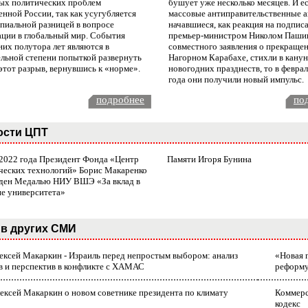
ых политических проблем
бушует уже несколько месяцев. И е
нной России, так как усугубляется
массовые антиправительственные а
пиальной разницей в вопросе
начавшиеся, как реакция на подпис
ации в глобальный мир. События
премьер-министром Николом Паши
них полутора лет являются в
совместного заявления о прекращен
ельной степени попыткой развернуть
Нагорном Карабахе, стихли в канун
этот разрыв, вернувшись к «норме».
новогодних празднеств, то в февра
года они получили новый импульс.
подробнее
по
ости ЦПТ
 2022 года Президент Фонда «Центр
Памяти Игоря Бунина
ческих технологий» Борис Макаренко
ден Медалью НИУ ВШЭ «За вклад в
ие университета»
в других СМИ
лексей Макаркин - Израиль перед непростым выбором: анализ
«Новая 
в и перспектив в конфликте с ХАМАС
реформ
ексей Макаркин о новом советнике президента по климату
Коммерс
кодекс