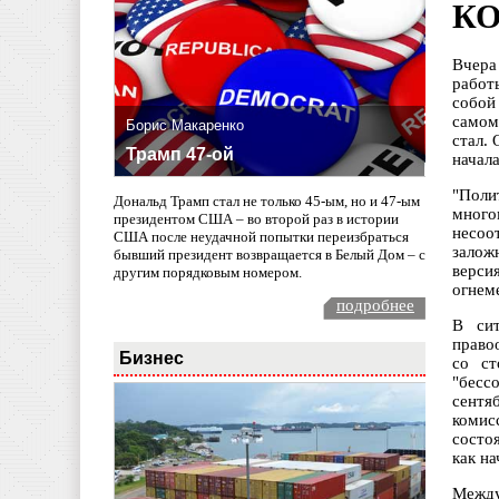
КО
Вчера
работ
собой
самом
Борис Макаренко
стал.
Трамп 47-ой
начала
"Поли
Дональд Трамп стал не только 45-ым, но и 47-ым
много
президентом США – во второй раз в истории
несоо
США после неудачной попытки переизбраться
залож
бывший президент возвращается в Белый Дом – с
верси
другим порядковым номером.
огнем
подробнее
В сит
право
Бизнес
со ст
"бессо
сентя
комис
состо
как н
Между