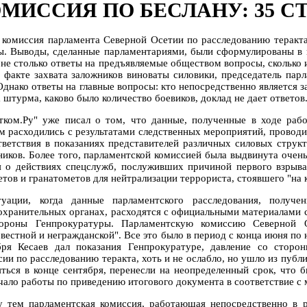
МИССИЯ ПО БЕСЛАНУ: 35 С
 комиссия парламента Северной Осетии по расследованию теракта
ы. Выводы, сделанные парламентариями, были сформулированы в к
 не столько ответы на предъявляемые обществом вопросы, сколько 
 факте захвата заложников виноваты силовики, председатель пар
 Однако ответы на главные вопросы: кто непосредственно является 
 штурма, каково было количество боевиков, доклад не дает ответов
тком.Ру" уже писал о том, что данные, полученные в ходе раб
м расходились с результатами следственных мероприятий, провод
тветствия в показаниях представителей различных силовых струк
ников. Более того, парламентской комиссией была выдвинута очень
я о действиях спецслужб, послуживших причиной первого взрыва
етов и гранатометов для нейтрализации террориста, стоявшего "на 
уации, когда данные парламентского расследования, получе
охранительных органах, расходятся с официальными материалами сл
ороны Генпрокуратуры. Парламентскую комиссию Северной О
вестной и негражданской". Все это было в период с конца июня по н
бря Кесаев дал показания Генпрокуратуре, давление со сторо
сии по расследованию теракта, хоть и не ослабло, но ушло из пуб
яться в конце сентября, перенесли на неопределенный срок, что
ачало работы по приведению итогового документа в соответствие с 
 тем парламентская комиссия, работающая непосредственно в ре