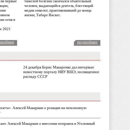
сли первые
тяжелой болезни скончался обаятельный
кции,
человек, выдающийся деятель, блестящий
ание
медик онколог, практиковавший до конца
няном
жизни, Табаре Васкес.
ии огня в
ле 2021
дробнее
подробнее
24 декабря Борис Макаренко дал интервью
новостному порталу НИУ ВШЭ, посвященное
распаду СССР
газета». Алексей Макаркин о реакции на пенсионную
у
ант. Алексей Макаркин о внесении поправок в Уголовный