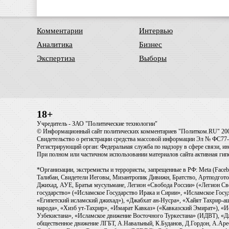
Комментарии
Интервью
Аналитика
Бизнес
Экспертиза
Выборы
18+
Учредитель - ЗАО "Политические технологии"
© Информационный сайт политических комментариев "Политком.RU" 20
Свидетельство о регистрации средства массовой информации Эл № ФС77-6
Регистрирующий орган: Федеральная служба по надзору в сфере связи, 
При полном или частичном использовании материалов сайта активная ги
*Организации, экстремисты и террористы, запрещенные в РФ: Meta (Faceb
Талибан, Свидетели Иеговы, Мизантропик Дивижн, Братство, Артподготов
Джихад, АУЕ, Братья мусульмане, Легион «Свобода России» («Легион Св
государство» («Исламское Государство Ирака и Сирии», «Исламское Го
«Египетский исламский джихад»), «Джабхат ан-Нусра», «Хайят Тахрир
народа», «Хизб ут-Тахрир», «Имарат Кавказ» («Кавказский Эмират»), «
Узбекистана», «Исламское движение Восточного Туркестана» (ИДВТ), «
общественное движение ЛГБТ, А.Навальный, К.Буданов, Д.Гордон, А.Арест