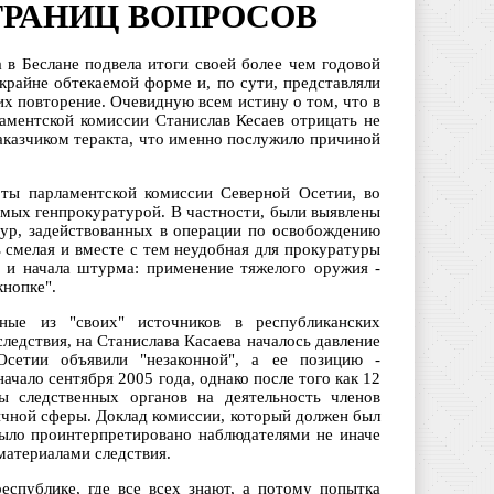
ТРАНИЦ ВОПРОСОВ
 в Беслане подвела итоги своей более чем годовой
райне обтекаемой форме и, по сути, представляли
их повторение. Очевидную всем истину о том, что в
ламентской комиссии Станислав Кесаев отрицать не
заказчиком теракта, что именно послужило причиной
.
оты парламентской комиссии Северной Осетии, во
имых генпрокуратурой. В частности, были выявлены
тур, задействованных в операции по освобождению
 смелая и вместе с тем неудобная для прокуратуры
 и начала штурма: применение тяжелого оружия -
кнопке".
нные из "своих" источников в республиканских
едствия, на Станислава Касаева началось давление
сетии объявили "незаконной", а ее позицию -
ачало сентября 2005 года, однако после того как 12
ны следственных органов на деятельность членов
личной сферы. Доклад комиссии, который должен был
 было проинтерпретировано наблюдателями не иначе
материалами следствия.
спублике, где все всех знают, а потому попытка