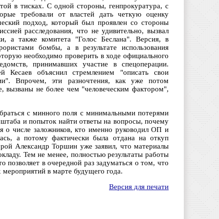
атой в тисках. С одной стороны, генпрокуратура, с
оторые требовали от властей дать четкую оценку
еский подход, который был проявлен со стороны
ссией расследования, что не удивительно, вызвал
, а также комитета "Голос Беслана". Версия, в
рористами бомбы, а в результате использования
которую необходимо проверить в ходе официального
едомств, принимавших участие в спецоперации.
ей Кесаев объяснил стремлением "описать свои
и". Впрочем, эти разночтения, как уже потом
, вызваны не более чем "человеческим фактором",
ыбраться с минного поля с минимальными потерями
о штаба и попыток найти ответы на вопросы, почему
 о числе заложников, кто именно руководил ОП и
лась, а потому фактически была отдана на откуп
торой Александр Торшин уже заявил, что материалы
кладу. Тем не менее, полностью результаты работы
о позволяет в очередной раз задуматься о том, что
 мероприятий в марте будущего года.
Версия для печати