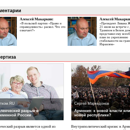
ментарии
Алексей Макаркин:
Алексей Макарки
«В польской партии «Право и
«Президент Ливана 
справедливость» раскол. Что это
21 июля на встрече 
означает?»
Трампом в Белом до
представил ему все
план по укреплению
стабильности на гран
Израилем»
ертиза
тком.RU
Сергей Маркедонов
ленческий разрыв в
Армения: к новой власти или
еменной России
новой республике?
нческий разрыв является одной из
Внутриполитический кризис в Арм