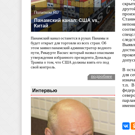
скрыт
друго
Политком.RU
произ
Стани
Панамский канал: США vs.
непон
Китай
соотв
спецс
Панамский канал останется в руках Панамы и
следс
будет открыт для торговли из всех стран. Об
Выявл
этом заявил панамский администратор водного
дости
пути, Рикаурте Васкес который назвал опасными
проко
утверждения избранного президента Дональда
допус
Трампа о том, что США должны взять его под
свой контроль.
В ост
для с
подробнее
изнач
т.п. 
Интервью
федер
север
парла
именн