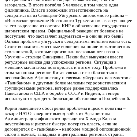
загорелась. В итоге погибли 5 человек, в том числе одна
филиппинка. Власти возложили ответственность на
сепаратистов из Синьцзян-Уйгурского автономного района –
«Исламское движение Восточного Туркестана» - выступающее
за его выделение из состава КНР и образование государства с
шариатским правом. Официальной реакции от боевиков не
поступало, что заставляет задуматься – а они ли это были?
Однако проблема уйгурского сепаратизма действительно есть.
Стоит вспомнить массовые волнения на почве межэтнических
столкновений, которые произошли несколько лет назад в
Урумчи – столице Синьцзяна. Пекин был вынужден ввести
регулярные войска для успокоения региона. Ситуация в
меньших масштабах повторилась и в этом году. Проблема в
этом западном регионе Китая связана с его близостью к
неспокойному Афганистану и связями уйгурских исламистов с
«Талибаном» и другими более мелкими террористическими
группировками региона, которые ранее поддерживались
Пакистаном и США в борьбе с СССР и Индией, а теперь
используются для дестабилизации обстановки в Поднебесной.
Корни нынешнего обострения проблемы в целом понятны –
вскоре НАТО завершит вывод войск из Афганистана.
Администрация афганского президента Хамида Карзая
неустойчива и рискует быстро потерять власть, если не
договорится с «талибами» - наиболее мощной оппозиционной
силой в южных, западных и центральных регионах страны.