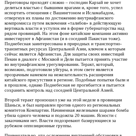
Переговоры проходят сложно – господин Карзай не хочет
делиться властью с бывшими врагами и, кроме того, успел
испортить отношения с Вашингтоном и Исламабадом,
отвергнув их планы по достижению внутриафганского
компромисса путем включения «талибов» в действующую
вертикаль власти и уступок им в форме губернаторства над
рядом провинций. На этом фоне китайские компании активно
инвестируют в Афганистан (и в соседний Пакистан тоже).
Поднебесная заинтересована в природных и транспортно-
транзитных ресурсах Центральной Азии, ключом к которым
сейчас является Афганистан. Для защиты своих инвестиций
Пекин в диалоге с Москвой и Дели пытается принять участие
во внутриафганском урегулировании. Теракт, который,
возможно, подготовили уйгуры, в этом свете является
прозрачным намеком на нежелательность расширения
китайского присутствия в регионе. Подобные попытки были и
в прошлом, однако Поднебесная не прогибается и пытается
сохранить контроль над соседней Центральной Азией.
Второй теракт произошел уже на этой неделе в провинции
Шаньси, и был направлен против одного из региональных
комитетов Компартии. Начиненная железными шарами бомба
убила одного человека и подожгла 20 машин. Ясности с
заказчиками нет. Власти подозревают базирующиеся за
рубежом оппозиционные группы.
Примечательно, что осложнение внутренней обстановки в