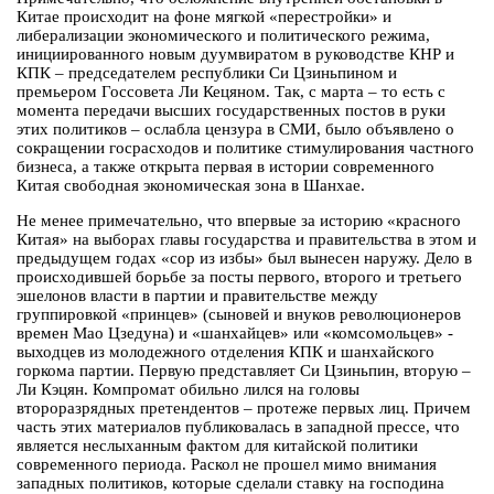
Китае происходит на фоне мягкой «перестройки» и
либерализации экономического и политического режима,
инициированного новым дуумвиратом в руководстве КНР и
КПК – председателем республики Си Цзиньпином и
премьером Госсовета Ли Кецяном. Так, с марта – то есть с
момента передачи высших государственных постов в руки
этих политиков – ослабла цензура в СМИ, было объявлено о
сокращении госрасходов и политике стимулирования частного
бизнеса, а также открыта первая в истории современного
Китая свободная экономическая зона в Шанхае.
Не менее примечательно, что впервые за историю «красного
Китая» на выборах главы государства и правительства в этом и
предыдущем годах «сор из избы» был вынесен наружу. Дело в
происходившей борьбе за посты первого, второго и третьего
эшелонов власти в партии и правительстве между
группировкой «принцев» (сыновей и внуков революционеров
времен Мао Цзедуна) и «шанхайцев» или «комсомольцев» -
выходцев из молодежного отделения КПК и шанхайского
горкома партии. Первую представляет Си Цзиньпин, вторую –
Ли Кэцян. Компромат обильно лился на головы
второразрядных претендентов – протеже первых лиц. Причем
часть этих материалов публиковалась в западной прессе, что
является неслыханным фактом для китайской политики
современного периода. Раскол не прошел мимо внимания
западных политиков, которые сделали ставку на господина