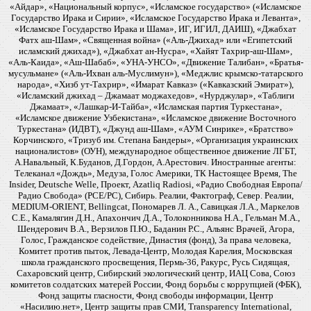
«Айдар», «Национальный корпус», «Исламское государство» («Исламское
Государство Ирака и Сирии», «Исламское Государство Ирака и Леванта»,
«Исламское Государство Ирака и Шама», ИГ, ИГИЛ, ДАИШ), «Джабхат
Фатх аш-Шам», «Священная война» («Аль-Джихад» или «Египетский
исламский джихад»), «Джабхат ан-Нусра», «Хайят Тахрир-аш-Шам»,
«Аль-Каида», «Аш-Шабаб», «УНА-УНСО», «Движение Талибан», «Братья-
мусульмане» («Аль-Ихван аль-Муслимун»), «Меджлис крымско-татарского
народа», «Хизб ут-Тахрир», «Имарат Кавказ» («Кавказский Эмират»),
«Исламский джихад – Джамаат моджахедов», «Нурджулар», «Таблиги
Джамаат», «Лашкар-И-Тайба», «Исламская партия Туркестана»,
«Исламское движение Узбекистана», «Исламское движение Восточного
Туркестана» (ИДВТ), «Джунд аш-Шам», «АУМ Синрике», «Братство»
Корчинского, «Тризуб им. Степана Бандеры», «Организация украинских
националистов» (ОУН), международное общественное движение ЛГБТ,
А.Навальный, К.Буданов, Д.Гордон, А.Арестович. Иностранные агенты:
Телеканал «Дождь», Медуза, Голос Америки, ТК Настоящее Время, The
Insider, Deutsche Welle, Проект, Azatliq Radiosi, «Радио Свободная Европа/
Радио Свобода» (PCE/PC), Сибирь. Реалии, Фактограф, Север. Реалии,
MEDIUM-ORIENT, Bellingcat, Пономарев Л. А., Савицкая Л.А., Маркелов
С.Е., Камалягин Д.Н., Апахончич Д.А., Толоконникова Н.А., Гельман М.А.,
Шендерович В.А., Верзилов П.Ю., Баданин Р.С., Альянс Врачей, Агора,
Голос, Гражданское содействие, Династия (фонд), За права человека,
Комитет против пыток, Левада-Центр, Молодая Карелия, Московская
школа гражданского просвещения, Пермь-36, Ракурс, Русь Сидящая,
Сахаровский центр, Сибирский экологический центр, ИАЦ Сова, Союз
комитетов солдатских матерей России, Фонд борьбы с коррупцией (ФБК),
Фонд защиты гласности, Фонд свободы информации, Центр
«Насилию.нет», Центр защиты прав СМИ, Transparency International,