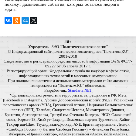
покажут дальнейшие события, которых осталось недолго
ждать.
18+
Учредитель - ЗАО "Политические технологии"
© Информационный сайт политических комментариев "Политком.RU"
2001-2018
Свидетельство о регистрации средства массовой информации Эл № ФС77-
69227 от 06 апреля 2017 г.
Регистрирующий орган: Федеральная служба по надзору в сфере связи,
информационных технологий и массовых коммуникаций.
При полном или частичном использовании материалов сайта активная
гиперссылка на "Политком.RU" обязательна
Разработчик:
Standarta.NET
*Организации, экстремисты и террористы, запрещенные в РФ: Meta
(Facebook и Instagram), Русский добровольческий корпус (РДК), Украинская
повстанческая армия (УПА), Грузинский легион, Национал-Большевистская
партия (НБП), Талибан, Свидетели Иеговы, Мизантропик Дивижн,
Братство, Артподготовка, Тризуб им. Степана Бандеры, НСО, Славянский
союз, Формат-18, Хизб ут-Тахрир, Исламская партия Туркестана, Хайят
Тахрир аш-Шам, Таухид валь-Джихад, АУЕ, Братья мусульмане, Легион
«Свобода России» («Легион Свобода России»), «Чеченская Республика
Ичкерия», «Правый сектор», «Азов» (батальон «Азов», полк «Азов»),