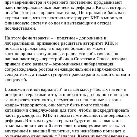
премьер-министра и через него постепенно продавливают
пакет либеральных экономических реформ в Китае, которые
ослабят контроль правительства над Центральным банком и
курсом юаня, что полностью интегрирует КНР в мировую
финансовую систему со всеми вытекающими отсюда
последствиями.
На этом фоне теракты – «приятное» дополнение к
либерализации, призванное расшатать авторитет КПК и
показать гражданам, что партия больше не может
контролировать ситуацию в стране. Эти события сильно
напоминают ход «перестройки» в Советском Союзе, которая
привела к его развалу – экономическая либерализация
сопровождалась ростом межнациональной напряженности,
сепаратизма, а также ступором правоохранительной систем и
спецслужб.
Возможен и иной вариант. Учитывая массу «белых пятен» в
истории с терактами и то, что никто так до сих пор и не взял
за них ответственность, несмотря на неписанные «законы
жанра» террористов, они могут быть подготовлены
китайскими спецслужбами для того, чтобы дискредитировать
часть руководства КПК и показать «гибельность либеральных
реформ». В таком случае теракты будут использованы для
отмены «политической оттепели» и «закручивания гаек» во
внутренней и внешней политике, что неизбежно приведет к
охлаждению отношений с Западом. Какая из версий верная –