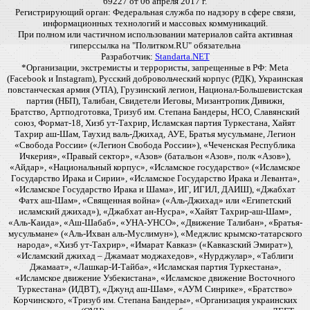
69227 от 06 апреля 2017 г.
Регистрирующий орган: Федеральная служба по надзору в сфере связи,
информационных технологий и массовых коммуникаций.
При полном или частичном использовании материалов сайта активная
гиперссылка на "Политком.RU" обязательна
Разработчик:
Standarta.NET
*Организации, экстремисты и террористы, запрещенные в РФ: Meta
(Facebook и Instagram), Русский добровольческий корпус (РДК), Украинская
повстанческая армия (УПА), Грузинский легион, Национал-Большевистская
партия (НБП), Талибан, Свидетели Иеговы, Мизантропик Дивижн,
Братство, Артподготовка, Тризуб им. Степана Бандеры, НСО, Славянский
союз, Формат-18, Хизб ут-Тахрир, Исламская партия Туркестана, Хайят
Тахрир аш-Шам, Таухид валь-Джихад, АУЕ, Братья мусульмане, Легион
«Свобода России» («Легион Свобода России»), «Чеченская Республика
Ичкерия», «Правый сектор», «Азов» (батальон «Азов», полк «Азов»),
«Айдар», «Национальный корпус», «Исламское государство» («Исламское
Государство Ирака и Сирии», «Исламское Государство Ирака и Леванта»,
«Исламское Государство Ирака и Шама», ИГ, ИГИЛ, ДАИШ), «Джабхат
Фатх аш-Шам», «Священная война» («Аль-Джихад» или «Египетский
исламский джихад»), «Джабхат ан-Нусра», «Хайят Тахрир-аш-Шам»,
«Аль-Каида», «Аш-Шабаб», «УНА-УНСО», «Движение Талибан», «Братья-
мусульмане» («Аль-Ихван аль-Муслимун»), «Меджлис крымско-татарского
народа», «Хизб ут-Тахрир», «Имарат Кавказ» («Кавказский Эмират»),
«Исламский джихад – Джамаат моджахедов», «Нурджулар», «Таблиги
Джамаат», «Лашкар-И-Тайба», «Исламская партия Туркестана»,
«Исламское движение Узбекистана», «Исламское движение Восточного
Туркестана» (ИДВТ), «Джунд аш-Шам», «АУМ Синрике», «Братство»
Корчинского, «Тризуб им. Степана Бандеры», «Организация украинских