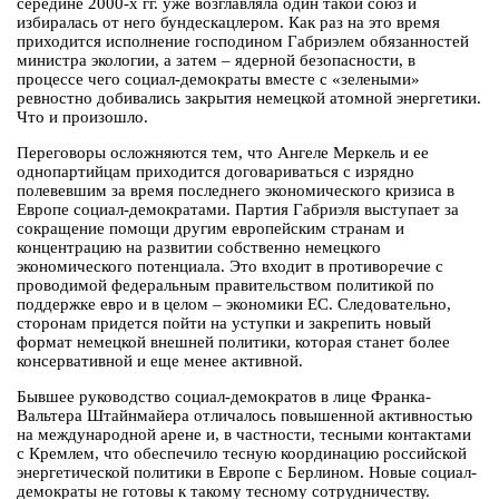
середине 2000-х гг. уже возглавляла один такой союз и
избиралась от него бундескацлером. Как раз на это время
приходится исполнение господином Габриэлем обязанностей
министра экологии, а затем – ядерной безопасности, в
процессе чего социал-демократы вместе с «зелеными»
ревностно добивались закрытия немецкой атомной энергетики.
Что и произошло.
Переговоры осложняются тем, что Ангеле Меркель и ее
однопартийцам приходится договариваться с изрядно
полевевшим за время последнего экономического кризиса в
Европе социал-демократами. Партия Габриэля выступает за
сокращение помощи другим европейским странам и
концентрацию на развитии собственно немецкого
экономического потенциала. Это входит в противоречие с
проводимой федеральным правительством политикой по
поддержке евро и в целом – экономики ЕС. Следовательно,
сторонам придется пойти на уступки и закрепить новый
формат немецкой внешней политики, которая станет более
консервативной и еще менее активной.
Бывшее руководство социал-демократов в лице Франка-
Вальтера Штайнмайера отличалось повышенной активностью
на международной арене и, в частности, тесными контактами
с Кремлем, что обеспечило тесную координацию российской
энергетической политики в Европе с Берлином. Новые социал-
демократы не готовы к такому тесному сотрудничеству.