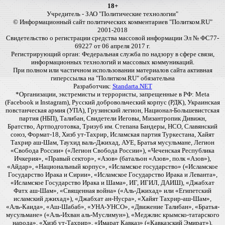
18+
Учредитель - ЗАО "Политические технологии"
© Информационный сайт политических комментариев "Политком.RU"
2001-2018
Свидетельство о регистрации средства массовой информации Эл № ФС77-
69227 от 06 апреля 2017 г.
Регистрирующий орган: Федеральная служба по надзору в сфере связи,
информационных технологий и массовых коммуникаций.
При полном или частичном использовании материалов сайта активная
гиперссылка на "Политком.RU" обязательна
Разработчик:
Standarta.NET
*Организации, экстремисты и террористы, запрещенные в РФ: Meta
(Facebook и Instagram), Русский добровольческий корпус (РДК), Украинская
повстанческая армия (УПА), Грузинский легион, Национал-Большевистская
партия (НБП), Талибан, Свидетели Иеговы, Мизантропик Дивижн,
Братство, Артподготовка, Тризуб им. Степана Бандеры, НСО, Славянский
союз, Формат-18, Хизб ут-Тахрир, Исламская партия Туркестана, Хайят
Тахрир аш-Шам, Таухид валь-Джихад, АУЕ, Братья мусульмане, Легион
«Свобода России» («Легион Свобода России»), «Чеченская Республика
Ичкерия», «Правый сектор», «Азов» (батальон «Азов», полк «Азов»),
«Айдар», «Национальный корпус», «Исламское государство» («Исламское
Государство Ирака и Сирии», «Исламское Государство Ирака и Леванта»,
«Исламское Государство Ирака и Шама», ИГ, ИГИЛ, ДАИШ), «Джабхат
Фатх аш-Шам», «Священная война» («Аль-Джихад» или «Египетский
исламский джихад»), «Джабхат ан-Нусра», «Хайят Тахрир-аш-Шам»,
«Аль-Каида», «Аш-Шабаб», «УНА-УНСО», «Движение Талибан», «Братья-
мусульмане» («Аль-Ихван аль-Муслимун»), «Меджлис крымско-татарского
народа», «Хизб ут-Тахрир», «Имарат Кавказ» («Кавказский Эмират»),