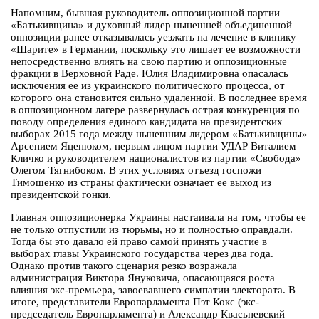
Напомним, бывшая руководитель оппозиционной партии
«Батькивщина» и духовный лидер нынешней объединенной
оппозиции ранее отказывалась уезжать на лечение в клинику
«Шарите» в Германии, поскольку это лишает ее возможности
непосредственно влиять на свою партию и оппозиционные
фракции в Верховной Раде. Юлия Владимировна опасалась
исключения ее из украинского политического процесса, от
которого она становится сильно удаленной. В последнее время
в оппозиционном лагере развернулась острая конкуренция по
поводу определения единого кандидата на президентских
выборах 2015 года между нынешним лидером «Батькивщины»
Арсением Яценюком, первым лицом партии УДАР Виталием
Кличко и руководителем националистов из партии «Свобода»
Олегом Тягнибоком. В этих условиях отъезд госпожи
Тимошенко из страны фактически означает ее выход из
президентской гонки.
Главная оппозиционерка Украины настаивала на том, чтобы ее
не только отпустили из тюрьмы, но и полностью оправдали.
Тогда бы это давало ей право самой принять участие в
выборах главы Украинского государства через два года.
Однако против такого сценария резко возражала
администрация Виктора Януковича, опасающаяся роста
влияния экс-премьера, завоевавшего симпатии электората. В
итоге, представители Европарламента Пэт Кокс (экс-
председатель Европарламента) и Александр Квасьневский