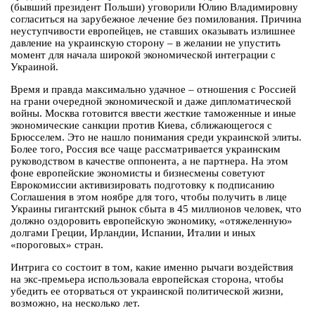
(бывший президент Польши) уговорили Юлию Владимировну
согласиться на зарубежное лечение без помилования. Причина
неуступчивости европейцев, не ставших оказывать излишнее
давление на украинскую сторону – в желании не упустить
момент для начала широкой экономической интеграции с
Украиной.
Время и правда максимально удачное – отношения с Россией
на грани очередной экономической и даже дипломатической
войны. Москва готовится ввести жесткие таможенные и иные
экономические санкции против Киева, сближающегося с
Брюсселем. Это не нашло понимания среди украинской элиты.
Более того, Россия все чаще рассматривается украинским
руководством в качестве оппонента, а не партнера. На этом
фоне европейские экономисты и бизнесмены советуют
Еврокомиссии активизировать подготовку к подписанию
Соглашения в этом ноябре для того, чтобы получить в лице
Украины гигантский рынок сбыта в 45 миллионов человек, что
должно оздоровить европейскую экономику, «отяжеленную»
долгами Греции, Ирландии, Испании, Италии и иных
«пороговых» стран.
Интрига со состоит в том, какие именно рычаги воздействия
на экс-премьера использовала европейская сторона, чтобы
убедить ее оторваться от украинской политической жизни,
возможно, на несколько лет.