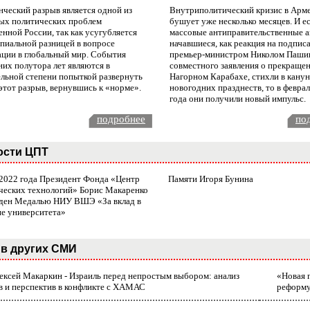
нческий разрыв является одной из
Внутриполитический кризис в Арм
ых политических проблем
бушует уже несколько месяцев. И е
нной России, так как усугубляется
массовые антиправительственные а
пиальной разницей в вопросе
начавшиеся, как реакция на подпис
ации в глобальный мир. События
премьер-министром Николом Паши
них полутора лет являются в
совместного заявления о прекращен
ельной степени попыткой развернуть
Нагорном Карабахе, стихли в канун
этот разрыв, вернувшись к «норме».
новогодних празднеств, то в февра
года они получили новый импульс.
подробнее
по
ости ЦПТ
 2022 года Президент Фонда «Центр
Памяти Игоря Бунина
ческих технологий» Борис Макаренко
ден Медалью НИУ ВШЭ «За вклад в
ие университета»
в других СМИ
лексей Макаркин - Израиль перед непростым выбором: анализ
«Новая 
в и перспектив в конфликте с ХАМАС
реформ