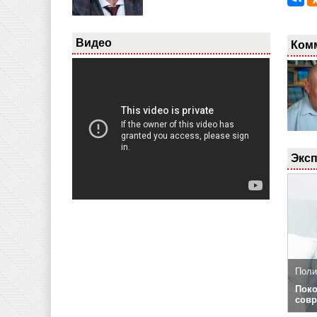
Видео
Ком
Эксп
Поли
Поко
совр