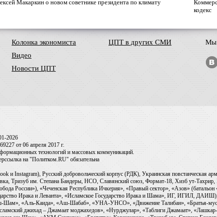
ексей Макаркин о новом советнике президента по климату
Коммерс
кодекс
Колонка экономиста
ЦПТ в других СМИ
Мы 
Видео
Новости ЦПТ
01-2026
9227 от 06 апреля 2017 г.
информационных технологий и массовых коммуникаций.
перссылка на "Политком.RU" обязательна
ook и Instagram), Русский добровольческий корпус (РДК), Украинская повстанческая а
ка, Тризуб им. Степана Бандеры, НСО, Славянский союз, Формат-18, Хизб ут-Тахрир, 
обода России»), «Чеченская Республика Ичкерия», «Правый сектор», «Азов» (батальон
сударство Ирака и Леванта», «Исламское Государство Ирака и Шама», ИГ, ИГИЛ, ДАИШ
-аш-Шам», «Аль-Каида», «Аш-Шабаб», «УНА-УНСО», «Движение Талибан», «Братья-мус
Исламский джихад – Джамаат моджахедов», «Нурджулар», «Таблиги Джамаат», «Лашкар-