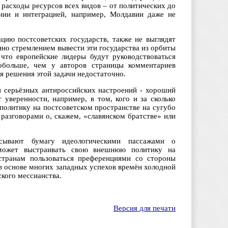
и расходы ресурсов всех видов – от политических до
нии и интеграцией, например, Молдавии даже не
цию постсоветских государств, также не выглядят
но стремлением вывести эти государства из орбиты
 что европейские лидеры будут руководствоваться
обольше, чем у авторов страницы комментариев
я решения этой задачи недостаточно.
 серьёзных антироссийских настроений - хороший
 уверенности, например, в том, кого и за сколько
политику на постсоветском пространстве на сугубо
разговорами о, скажем, «славянском братстве» или
сывают бумагу идеологическими пассажами о
 может выстраивать свою внешнюю политику на
странам пользоваться преференциями со стороны
 в основе многих западных успехов времён холодной
ского мессианства.
Версия для печати