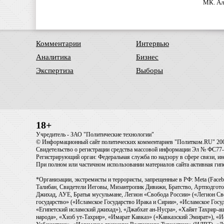
МК. Ал
Комментарии
Интервью
Аналитика
Бизнес
Экспертиза
Выборы
18+
Учредитель - ЗАО "Политические технологии"
© Информационный сайт политических комментариев "Политком.RU" 20
Свидетельство о регистрации средства массовой информации Эл № ФС77-6
Регистрирующий орган: Федеральная служба по надзору в сфере связи, 
При полном или частичном использовании материалов сайта активная ги
*Организации, экстремисты и террористы, запрещенные в РФ: Meta (Faceb
Талибан, Свидетели Иеговы, Мизантропик Дивижн, Братство, Артподготов
Джихад, АУЕ, Братья мусульмане, Легион «Свобода России» («Легион Св
государство» («Исламское Государство Ирака и Сирии», «Исламское Го
«Египетский исламский джихад»), «Джабхат ан-Нусра», «Хайят Тахрир
народа», «Хизб ут-Тахрир», «Имарат Кавказ» («Кавказский Эмират»), «