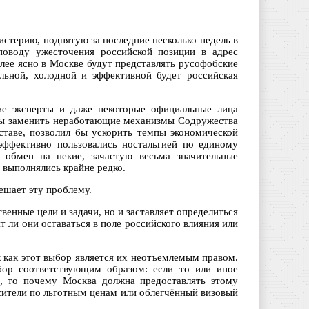
истерию, поднятую за последние несколько недель в
 поводу ужесточения российской позиции в адрес
лее ясно в Москве будут представлять русофобские
альной, холодной и эффективной будет российская
кие эксперты и даже некоторые официальные лица
 бы заменить неработающие механизмы Содружества
ставе, позволил бы ускорить темпы экономической
эффективно пользовались ностальгией по единому
 обмен на некие, зачастую весьма значительные
 выполнялись крайне редко.
ешает эту проблему.
енные цели и задачи, но и заставляет определиться
 ли они оставаться в поле российского влияния или
к как этот выбор является их неотъемлемым правом.
бор соответствующим образом: если то или иное
й, то почему Москва должна предоставлять этому
осители по льготным ценам или облегчённый визовый