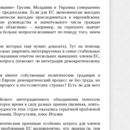
гивание» Грузии, Молдавии и Украины совершенно
е предпосылки. Если для ЕС экономически выгодно
омически выгодно присоединиться к европейскому
ие руководства и значительного числа граждан
гко объяснимо – например, на горизонте маячит
 больше вопросов возникает по поводу того, зачем
ие которых ещё нужно доказать). Тут на помощь
тельно закрепить интегрируемых в семье стабильных
доказанная опытом нескольких нынешних членов ЕС,
 вопроса (поможет ли интеграция демократическому
ии имеют собственные политические традиции и
 Европе демократический процесс не без труда, но
процесс в постсоветских странах? Есть ли для него
ского интеграционного объединения помогало
торое время в силу разных причин (включая, опять-
рудности этих стран оказались серьёзной проблемой
спания, Португалия, плюс Италия.
олитическим причинам особенно затрата для членов
проблемами ЕС маловероятно, что лидеры (и, тем