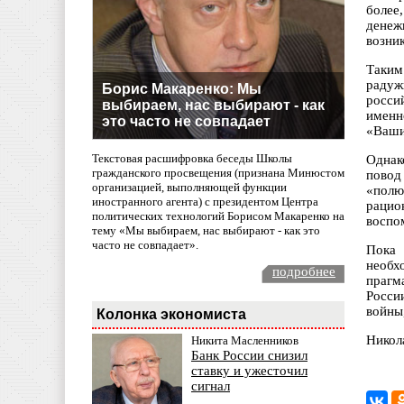
более
денеж
возник
Таким
радуж
Борис Макаренко: Мы
росси
выбираем, нас выбирают - как
именн
это часто не совпадает
«Ваши
Текстовая расшифровка беседы Школы
Однак
гражданского просвещения (признана Минюстом
повод
организацией, выполняющей функции
«полю
иностранного агента) с президентом Центра
рацио
политических технологий Борисом Макаренко на
воспо
тему «Мы выбираем, нас выбирают - как это
часто не совпадает».
Пока
необх
подробнее
прагм
Росси
войны
Колонка экономиста
Никол
Никита Масленников
Банк России снизил
ставку и ужесточил
сигнал