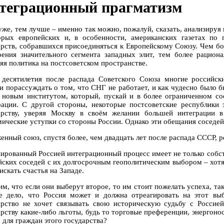
теграционный прагматизм
уже, тем лучше – именно так можно, пожалуй, сказать, анализируя 
орых европейских и, в особенности, американских газетах по
арств, собравшихся присоединяться к Европейскому Союзу. Чем бо
оения значительного сегмента западных элит, тем более рацион
яя политика на постсоветском пространстве.
 десятилетия после распада Советского Союза многие российс
и порассуждать о том, что СНГ не работает, и как чудесно было
 новым институтом, который, пускай и в более ограниченном со
рации. С другой стороны, некоторые постсоветские республики 
арству, уверяя Москву в своём желании большей интеграции в
мические уступки со стороны России. Однако эти обещания соседей
енный союз, спустя более, чем двадцать лет после распада СССР, р
ированный Россией интеграционный процесс имеет не только собств
йских соседей с их долгосрочным геополитическим выбором – хотят
искать счастья на Западе.
им, что если они выберут второе, то им стоит пожелать успеха, та
е дело, что Россия может и должна отреагировать на этот вы
арство не хочет связывать свою историческую судьбу с Россие
арству какие-либо льготы, будь то торговые преференции, энергон
 для граждан этого государства?