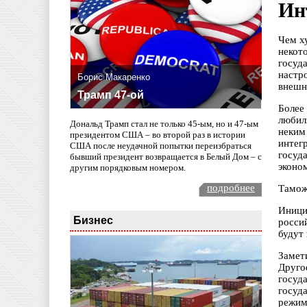
Ин
Чем х
некот
госуд
настр
Борис Макаренко
внешн
Трамп 47-ой
Более
любил
Дональд Трамп стал не только 45-ым, но и 47-ым
неким
президентом США – во второй раз в истории
интег
США после неудачной попытки переизбраться
госуд
бывший президент возвращается в Белый Дом – с
эконо
другим порядковым номером.
подробнее
Тамож
Иници
Бизнес
росси
будут 
Замет
Друго
госуд
госуд
режим