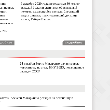
ении
6 декабря 2020 года перешагнув 80 лет, от
сли первые
тяжелой болезни скончался обаятельный
кции,
человек, выдающийся деятель, блестящий
ание
медик онколог, практиковавший до конца
няном
жизни, Табаре Васкес.
ии огня в
ле 2021
дробнее
подробнее
24 декабря Борис Макаренко дал интервью
новостному порталу НИУ ВШЭ, посвященное
распаду СССР
газета». Алексей Макаркин о реакции на пенсионную
у