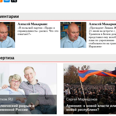
ментарии
Алексей Макаркин:
Алексей Макарки
«В польской партии «Право и
«Президент Ливана 
справедливость» раскол. Что это
21 июля на встрече 
означает?»
Трампом в Белом до
представил ему все
план по укреплению
стабильности на гран
Израилем»
ертиза
тком.RU
Сергей Маркедонов
ленческий разрыв в
Армения: к новой власти или
еменной России
новой республике?