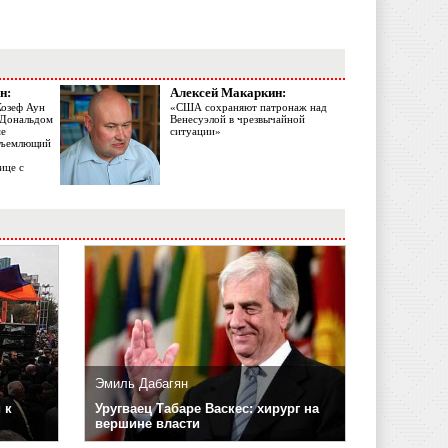
н:
Алексей Макаркин:
Жозеф Аун
«США сохраняют патронаж над
с Дональдом
Венесуэлой в чрезвычайной
ме
ситуации»
объемлющий
ице с
Эмиль Дабагян
 к
Уругваец Табаре Васкес: хирург на
вершине власти