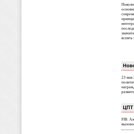
Поколе
основн
совреме
принци
интегр
послед
значит
вспять 
Нов
23 мая
полити
награж
развит
ЦПТ 
FIB. А
вызово