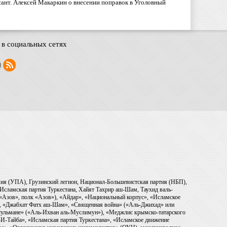
ант. Алексей Макаркин о внесении поправок в Уголовный
в социальных сетях
рмия (УПА), Грузинский легион, Национал-Большевистская партия (НБП),
Исламская партия Туркестана, Хайят Тахрир аш-Шам, Таухид валь-
 «Азов», полк «Азов»), «Айдар», «Национальный корпус», «Исламское
), «Джабхат Фатх аш-Шам», «Священная война» («Аль-Джихад» или
ульмане» («Аль-Ихван аль-Муслимун»), «Меджлис крымско-татарского
И-Тайба», «Исламская партия Туркестана», «Исламское движение