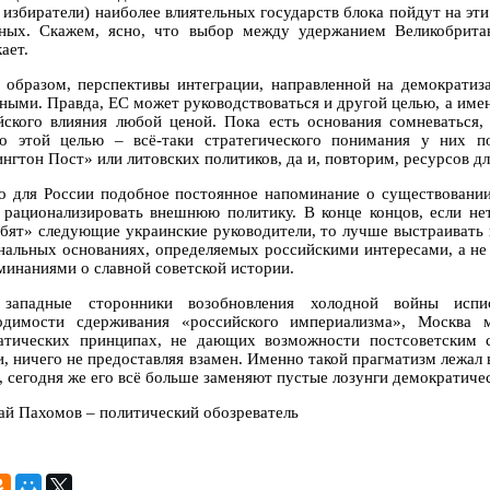
, избиратели) наиболее влиятельных государств блока пойдут на эт
ных. Скажем, ясно, что выбор между удержанием Великобрита
ает.
 образом, перспективы интеграции, направленной на демократиза
ными. Правда, ЕС может руководствоваться и другой целью, а имен
йского влияния любой ценой. Пока есть основания сомневаться,
о этой целью – всё-таки стратегического понимания у них п
нгтон Пост» или литовских политиков, да и, повторим, ресурсов дл
о для России подобное постоянное напоминание о существовании
 рационализировать внешнюю политику. В конце концов, если нет
бят» следующие украинские руководители, то лучше выстраивать 
нальных основаниях, определяемых российскими интересами, а не 
минаниями о славной советской истории.
 западные сторонники возобновления холодной войны испи
одимости сдерживания «российского империализма», Москва
атических принципах, не дающих возможности постсоветским 
и, ничего не предоставляя взамен. Именно такой прагматизм лежал
, сегодня же его всё больше заменяют пустые лозунги демократиче
ай Пахомов – политический обозреватель