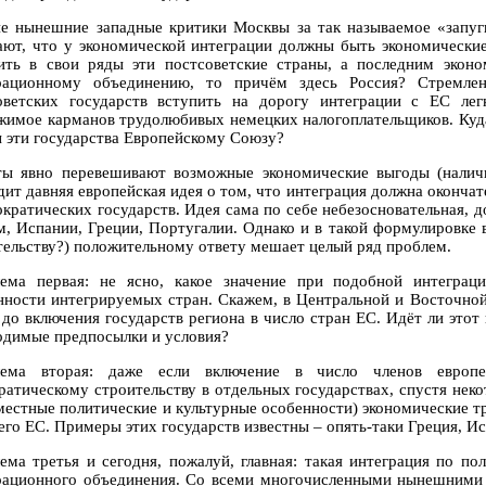
е нынешние западные критики Москвы за так называемое «запу
ают, что у экономической интеграции должны быть экономически
ить в свои ряды эти постсоветские страны, а последним экон
рационному объединению, то причём здесь Россия? Стремлен
оветских государств вступить на дорогу интеграции с ЕС ле
жимое карманов трудолюбивых немецких налогоплательщиков. Куда
 эти государства Европейскому Союзу?
ты явно перевешивают возможные экономические выгоды (налич
дит давняя европейская идея о том, что интеграция должна оконча
ократических государств. Идея сама по себе небезосновательная, 
м, Испании, Греции, Португалии. Однако и в такой формулировке
тельству?) положительному ответу мешает целый ряд проблем.
ема первая: не ясно, какое значение при подобной интеграц
нности интегрируемых стран. Скажем, в Центральной и Восточной
 до включения государств региона в число стран ЕС. Идёт ли этот 
одимые предпосылки и условия?
ема вторая: даже если включение в число членов европей
ратическому строительству в отдельных государствах, спустя неко
 местные политические и культурные особенности) экономические т
сего ЕС. Примеры этих государств известны – опять-таки Греция, И
ема третья и сегодня, пожалуй, главная: такая интеграция по п
рационного объединения. Со всеми многочисленными нынешними 