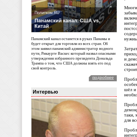
Многи
Политком.RU
забыв
включ
Панамский канал: США vs.
интег
Китай
постс
содер
нужны
Панамский канал останется в руках Панамы и
будет открыт для торговли из всех стран. Об
Затра
этом заявил панамский администратор водного
пути, Рикаурте Васкес который назвал опасными
прихо
утверждения избранного президента Дональда
и дем
Трампа о том, что США должны взять его под
скаже
свой контроль.
строи
подробнее
Пробл
особе
шёл и
Интервью
необх
Пробл
демок
таки,
для в
Пробл
интег