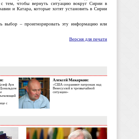
с тем, чтобы вернуть ситуацию вокруг Сирии в
авии и Катара, которые хотят установить в Сирии
сть выбор – проигнорировать эту информацию или
Версия для печати
н:
Алексей Макаркин:
Жозеф Аун
«США сохраняют патронаж над
с Дональдом
Венесуэлой в чрезвычайной
ме
ситуации»
объемлющий
ице с