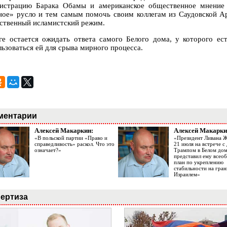
истрацию Барака Обамы и американское общественное мнение 
ное» русло и тем самым помочь своим коллегам из Саудовской Ар
ственный исламистский режим.
ге остается ожидать ответа самого Белого дома, у которого е
льзоваться ей для срыва мирного процесса.
ментарии
Алексей Макаркин:
Алексей Макарки
«В польской партии «Право и
«Президент Ливана 
справедливость» раскол. Что это
21 июля на встрече 
означает?»
Трампом в Белом до
представил ему все
план по укреплению
стабильности на гран
Израилем»
ертиза