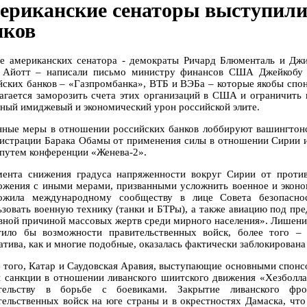
ериканские сенаторы выступили
нков
е американских сенатора - демократы Ричард Блюменталь и Дж
 Айотт – написали письмо министру финансов США Джейкобу 
йских банков – «Газпромбанка», ВТБ и ВЭБа – которые якобы спо
агается заморозить счета этих организаций в США и ограничить 
зный имиджевый и экономический урон российской элите.
нные меры в отношении российских банков лоббируют вашингтонс
истрации Барака Обамы от применения силы в отношении Сирии и
 путем конференции «Женева-2».
ента снижения градуса напряженности вокруг Сирии от проти
ожения с иными мерами, призванными усложнить военное и эконом
ожила международному сообществу в лице Совета безопасно
ьзовать военную технику (танки и БТРы), а также авиацию под пре
вной причиной массовых жертв среди мирного населения». Лишени
тило бы возможности правительственных войск, более того –
атива, как и многие подобные, оказалась фактически заблокирована
 того, Катар и Саудовская Аравия, выступающие основными спон
и санкции в отношении ливанского шиитского движения «Хезболл
ительству в борьбе с боевиками. Закрытие ливанского фр
тельственных войск на юге страны и в окрестностях Дамаска, чт