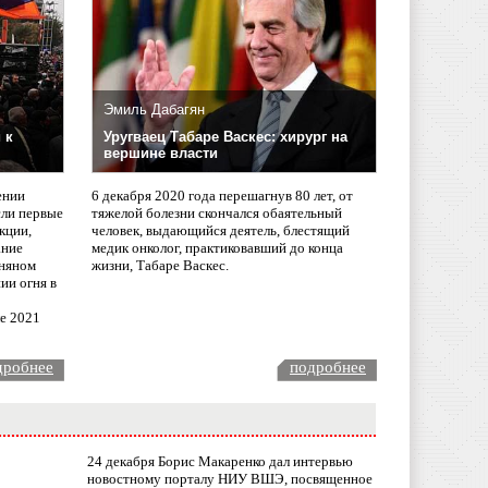
Эмиль Дабагян
 к
Уругваец Табаре Васкес: хирург на
вершине власти
ении
6 декабря 2020 года перешагнув 80 лет, от
сли первые
тяжелой болезни скончался обаятельный
кции,
человек, выдающийся деятель, блестящий
ание
медик онколог, практиковавший до конца
няном
жизни, Табаре Васкес.
ии огня в
ле 2021
дробнее
подробнее
24 декабря Борис Макаренко дал интервью
новостному порталу НИУ ВШЭ, посвященное