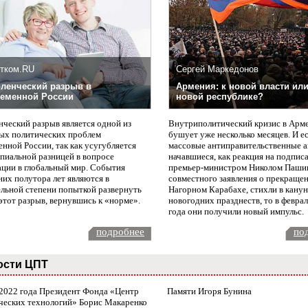
тком.RU
Сергей Маркедонов
ленческий разрыв в
Армения: к новой власти или
еменной России
новой республике?
нческий разрыв является одной из
Внутриполитический кризис в Арм
ых политических проблем
бушует уже несколько месяцев. И е
нной России, так как усугубляется
массовые антиправительственные а
пиальной разницей в вопросе
начавшиеся, как реакция на подпис
ации в глобальный мир. События
премьер-министром Николом Паши
них полутора лет являются в
совместного заявления о прекращен
ельной степени попыткой развернуть
Нагорном Карабахе, стихли в канун
этот разрыв, вернувшись к «норме».
новогодних празднеств, то в февра
года они получили новый импульс.
подробнее
по
ости ЦПТ
 2022 года Президент Фонда «Центр
Памяти Игоря Бунина
ческих технологий» Борис Макаренко