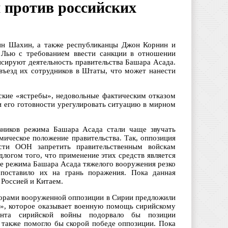
 против российских
ин Шахин, а также республиканцы Джон Корнин и
Лью с требованием ввести санкции в отношении
нсируют деятельность правительства Башара Асада.
въезд их сотрудников в Штаты, что может нанести
кие «ястребы», недовольные фактическим отказом
 его готовности урегулировать ситуацию в мирном
вников режима Башара Асада стали чаще звучать
ическое положение правительства. Так, оппозиция
сти ООН запретить правительственным войскам
длогом того, что применение этих средств является
е режима Башара Асада тяжелого вооружения резко
 поставило их на грань поражения. Пока данная
 Россией и Китаем.
сорами вооруженной оппозиции в Сирии предложили
а», которое оказывает военную помощь сирийскому
онта сирийской войны подорвало бы позиции
о также помогло бы скорой победе оппозиции. Пока