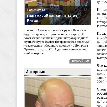
данное
Иници
Политком.RU
ослож
Панамский канал: США vs.
сирий
Китай
котор
В ито
Панамский канал останется в руках Панамы и
После
будет открыт для торговли из всех стран. Об
сирий
этом заявил панамский администратор водного
данно
пути, Рикаурте Васкес который назвал опасными
заявл
утверждения избранного президента Дональда
Трампа о том, что США должны взять его под
ответ
свой контроль.
отказ
Катар
подробнее
Что к
крупн
Интервью
долга
заяви
2012 г
Стоит
росси
разве
дейст
что а