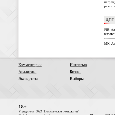
награж
развит
ЦПТ 
FIB. А
вызово
МК. Ал
Комментарии
Интервью
Аналитика
Бизнес
Экспертиза
Выборы
18+
Учредитель - ЗАО "Политические технологии"