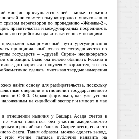
кий минфин прислушается к ней – может серьезно
енностей по совместному контролю и уничтожению
ет срывом переговоров по проведению «Женевы-2»,
иции, правительства и международных посредников.
ударов по сирийским правительственным позициям.
 предложил компромиссный пути урегулирования
ачать принципиальный отказ от сотрудничества по
руппы государств – «друзей Сирии» неоднократно
кой оппозиции. Было бы нелепо обвинять Россию в
ичнее договориться о «нулевом варианте», то есть
облематично сделать, учитывая твердые намерения
ожно найти основу для разбирательства, поскольку
 валютные операции в отношении государственного
мплексов С-300. Однако формально, как уже успела
, наложенным на сирийский экспорт и импорт в мае
а в отношении наличия у Башара Асада счетов в
я не могла появиться без участия американского
еньги в российских банках. Скорее всего, если это
нного факта. Таким образом, можно сделать вывод,
к этой утечке, пытаясь публично надавить на