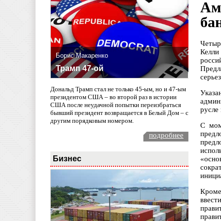
Ам
ба
Четыр
Келли
Борис Макаренко
росси
Трамп 47-ой
Предл
серье
Дональд Трамп стал не только 45-ым, но и 47-ым
Указа
президентом США – во второй раз в истории
админ
США после неудачной попытки переизбраться
русле
бывший президент возвращается в Белый Дом – с
другим порядковым номером.
С мом
предл
подробнее
предл
испол
Бизнес
«осно
сокра
иници
Кроме
ввест
прав
прави