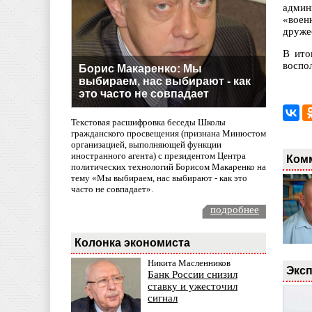
админ
«воен
друже
В ито
воспо
Борис Макаренко: Мы
выбираем, нас выбирают - как
это часто не совпадает
Текстовая расшифровка беседы Школы
гражданского просвещения (признана Минюстом
организацией, выполняющей функции
иностранного агента) с президентом Центра
Ком
политических технологий Борисом Макаренко на
тему «Мы выбираем, нас выбирают - как это
часто не совпадает».
подробнее
Колонка экономиста
Никита Масленников
Эксп
Банк России снизил
ставку и ужесточил
сигнал