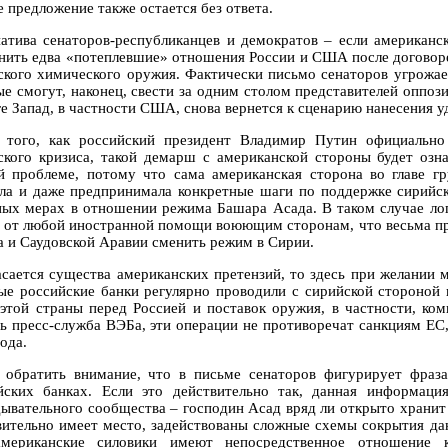
 предложение также остается без ответа.
атива сенаторов-республиканцев и демократов – если американс
нить едва «потеплевшие» отношения России и США после договор
ского химического оружия. Фактически письмо сенаторов угрожа
ые смогут, наконец, свести за одним столом представителей оппоз
ге Запад, в частности США, снова вернется к сценарию нанесения 
 того, как российский президент Владимир Путин официально
ского кризиса, такой демарш с американской стороны будет озн
й проблеме, потому что сама американская сторона во главе г
яла и даже предпринимала конкретные шаги по поддержке сирийс
ных мерах в отношении режима Башара Асада. В таком случае лог
е от любой иностранной помощи воюющим сторонам, что весьма пр
а и Саудовской Аравии сменить режим в Сирии.
асается существа американских претензий, то здесь при желании м
ые российские банки регулярно проводили с сирийской стороной
 этой страны перед Россией и поставок оружия, в частности, ко
ть пресс-служба ВЭБа, эти операции не противоречат санкциям ЕС
ода.
 обратить внимание, что в письме сенаторов фигурирует фраз
йских банках. Если это действительно так, данная информаци
дывательного сообщества – господин Асад вряд ли открыто хранит д
вительно имеет место, задействованы сложные схемы сокрытия да
мериканские силовики имеют непосредственное отношение 