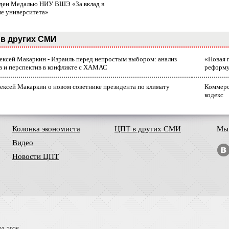
ден Медалью НИУ ВШЭ «За вклад в
ие университета»
в других СМИ
лексей Макаркин - Израиль перед непростым выбором: анализ
«Новая 
в и перспектив в конфликте с ХАМАС
реформ
ексей Макаркин о новом советнике президента по климату
Коммерс
кодекс
Колонка экономиста
ЦПТ в других СМИ
Мы 
Видео
Новости ЦПТ