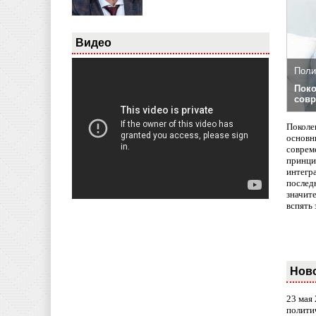
Видео
Поли
Поко
совр
Поколе
основн
совреме
принци
интегр
послед
значит
вспять 
Нов
23 мая
полити