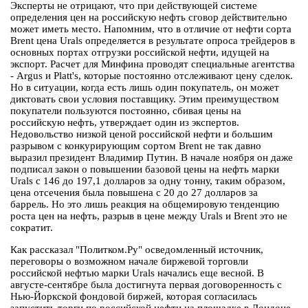
Эксперты не отрицают, что при действующей системе
определения цен на российскую нефть сговор действительно
может иметь место. Напомним, что в отличие от нефти сорта
Brent цена Urals определяется в результате опроса трейдеров в
основных портах отгрузки российской нефти, идущей на
экспорт. Расчет для Минфина проводят специальные агентства
- Argus и Platt's, которые постоянно отслеживают цену сделок.
Но в ситуации, когда есть лишь один покупатель, он может
диктовать свои условия поставщику. Этим преимуществом
покупатели пользуются постоянно, сбивая цены на
российскую нефть, утверждает один из экспертов.
Недовольство низкой ценой российской нефти и большим
разрывом с конкурирующим сортом Brent не так давно
выразил президент Владимир Путин. В начале ноября он даже
подписал закон о повышении базовой цены на нефть марки
Urals с 146 до 197,1 долларов за одну тонну, таким образом,
цена отсечения была повышена с 20 до 27 долларов за
баррель. Но это лишь реакция на общемировую тенденцию
роста цен на нефть, разрыв в цене между Urals и Brent это не
сократит.
Как рассказал "Политком.Ру" осведомленный источник,
переговоры о возможном начале биржевой торговли
российской нефтью марки Urals начались еще весной. В
августе-сентябре была достигнута первая договоренность с
Нью-Йоркской фондовой биржей, которая согласилась