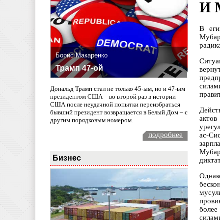
И 
В еги
Мубар
радик
Борис Макаренко
Ситуа
Трамп 47-ой
верну
предп
силам
Дональд Трамп стал не только 45-ым, но и 47-ым
прави
президентом США – во второй раз в истории
США после неудачной попытки переизбраться
Дейст
бывший президент возвращается в Белый Дом – с
актов
другим порядковым номером.
урегу
подробнее
ас-Си
зарпл
Мубар
Бизнес
дикта
Однак
беско
мусул
прови
более
силам