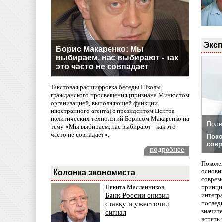
Эксп
Борис Макаренко: Мы
выбираем, нас выбирают - как
это часто не совпадает
Текстовая расшифровка беседы Школы
гражданского просвещения (признана Минюстом
организацией, выполняющей функции
иностранного агента) с президентом Центра
политических технологий Борисом Макаренко на
Поли
тему «Мы выбираем, нас выбирают - как это
часто не совпадает».
Поко
совр
подробнее
Поколе
основн
Колонка экономиста
совреме
принци
Никита Масленников
интегр
Банк России снизил
послед
ставку и ужесточил
значит
сигнал
вспять 