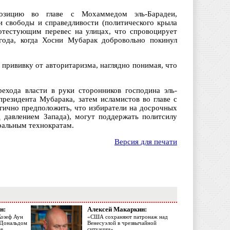
позицию во главе с Мохаммедом эль-Барадеи,
 свободы и справедливости (политического крыла
ротестующим перевес на улицах, что спровоцирует
 года, когда Хосни Мубарак добровольно покинул
 прививку от авторитаризма, наглядно понимая, что
рехода власти в руки сторонников господина эль-
президента Мубарака, затем исламистов во главе с
огично предположить, что избиратели на досрочных
д давлением Запада), могут поддержать политсилу
ральным технократам.
Версия для печати
н:
Алексей Макаркин:
Жозеф Аун
«США сохраняют патронаж над
с Дональдом
Венесуэлой в чрезвычайной
ме
ситуации»