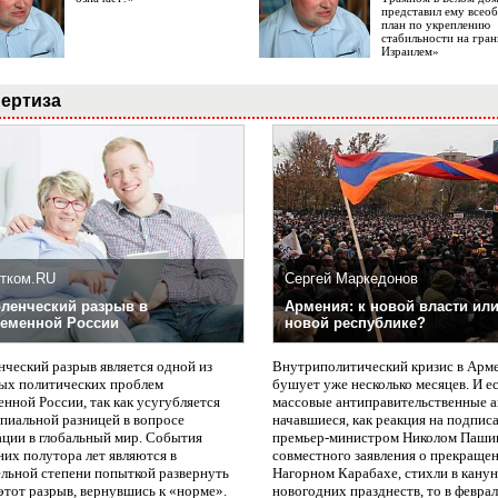
представил ему все
план по укреплению
стабильности на гран
Израилем»
ертиза
тком.RU
Сергей Маркедонов
ленческий разрыв в
Армения: к новой власти или
еменной России
новой республике?
нческий разрыв является одной из
Внутриполитический кризис в Арм
ых политических проблем
бушует уже несколько месяцев. И е
нной России, так как усугубляется
массовые антиправительственные а
пиальной разницей в вопросе
начавшиеся, как реакция на подпис
ации в глобальный мир. События
премьер-министром Николом Паши
них полутора лет являются в
совместного заявления о прекращен
ельной степени попыткой развернуть
Нагорном Карабахе, стихли в канун
этот разрыв, вернувшись к «норме».
новогодних празднеств, то в февра