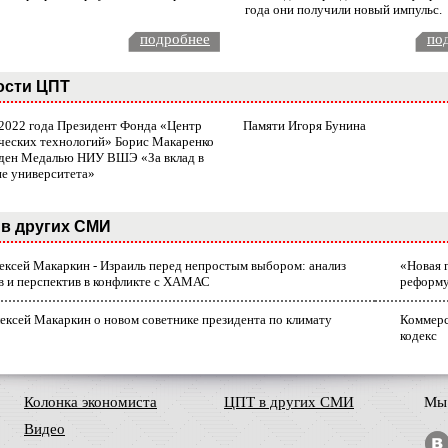
года они получили новый импульс.
подробнее
по
ости ЦПТ
 2022 года Президент Фонда «Центр
Памяти Игоря Бунина
ческих технологий» Борис Макаренко
ден Медалью НИУ ВШЭ «За вклад в
ие университета»
в других СМИ
лексей Макаркин - Израиль перед непростым выбором: анализ
«Новая 
в и перспектив в конфликте с ХАМАС
реформ
ексей Макаркин о новом советнике президента по климату
Коммерс
кодекс
Колонка экономиста
ЦПТ в других СМИ
Мы 
Видео