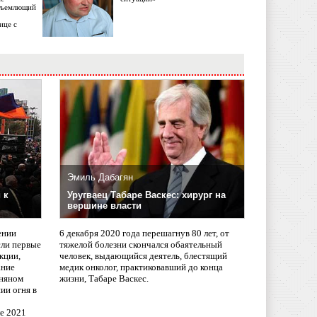
объемлющий
ице с
Эмиль Дабагян
 к
Уругваец Табаре Васкес: хирург на
вершине власти
ении
6 декабря 2020 года перешагнув 80 лет, от
сли первые
тяжелой болезни скончался обаятельный
кции,
человек, выдающийся деятель, блестящий
ание
медик онколог, практиковавший до конца
няном
жизни, Табаре Васкес.
ии огня в
ле 2021