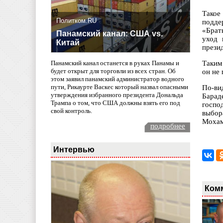
Такое
Политком.RU
подде
«Брат
Панамский канал: США vs.
уход 
Китай
прези
Таким
Панамский канал останется в руках Панамы и
будет открыт для торговли из всех стран. Об
он не
этом заявил панамский администратор водного
пути, Рикаурте Васкес который назвал опасными
По-ви
утверждения избранного президента Дональда
Барад
Трампа о том, что США должны взять его под
госпо
свой контроль.
выбор
Мохам
подробнее
Интервью
Ком