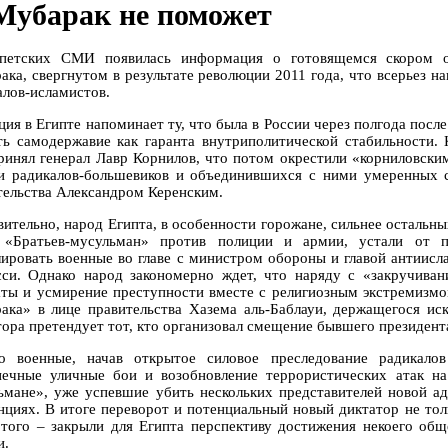
Мубарак не поможет
петских СМИ появилась информация о готовящемся скором ос
ака, свергнутом в результате революции 2011 года, что всерьез н
алов-исламистов.
ция в Египте напоминает ту, что была в России через полгода посл
ть самодержавие как гаранта внутриполитической стабильности. 
ринял генерал Лавр Корнилов, что потом окрестили «корниловским
и радикалов-большевиков и объединившихся с ними умеренных с
тельства Александром Керенским.
вительно, народ Египта, в особенности горожане, сильнее остальн
 «Братьев-мусульман» против полиции и армии, устали от п
лировать военные во главе с министром обороны и главой антиис
сси. Однако народ закономерно ждет, что наряду с «закручиван
аты и усмирение преступности вместе с религиозным экстремизмо
ака» в лице правительства Хазема аль-Баблауи, держащегося иск
тора претендует тот, кто организовал смещение бывшего президен
о военные, начав открытое силовое преследование радикалов
нечные уличные бои и возобновление террористических атак на 
ьмане», уже успевшие убить нескольких представителей новой а
нциях. В итоге переворот и потенциальный новый диктатор не тол
 того – закрыли для Египта перспективу достижения некоего о
и.