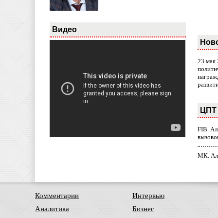
Видео
Нов
23 мая
полити
награж
развит
ЦПТ 
FIB. А
вызово
МК. Ал
Комментарии
Интервью
Аналитика
Бизнес