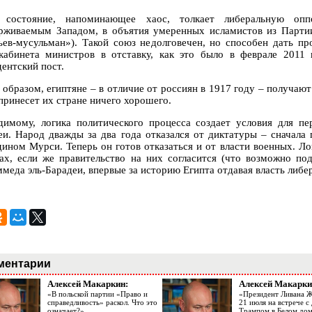
 состояние, напоминающее хаос, толкает либеральную оп
рживаемым Западом, в объятия умеренных исламистов из Партии
ьев-мусульман»). Такой союз недолговечен, но способен дать п
кабинета министров в отставку, как это было в феврале 2011
дентский пост.
 образом, египтяне – в отличие от россиян в 1917 году – получают
 принесет их стране ничего хорошего.
димому, логика политического процесса создает условия для пе
еи. Народ дважды за два года отказался от диктатуры – сначала 
дином Мурси. Теперь он готов отказаться и от власти военных. Л
ах, если же правительство на них согласится (что возможно по
меда эль-Барадеи, впервые за историю Египта отдавая власть либе
ментарии
Алексей Макаркин:
Алексей Макарки
«В польской партии «Право и
«Президент Ливана 
справедливость» раскол. Что это
21 июля на встрече 
означает?»
Трампом в Белом до