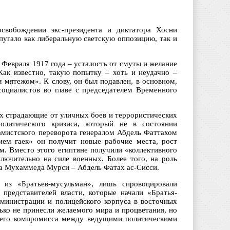
вобождении экс-президента и диктатора Хосни
апугало как либеральную светскую оппозицию, так и
е Февраля 1917 года – усталость от смуты и желание
Как известно, такую попытку – хоть и неудачно –
 мятежом». К слову, он был подавлен, в основном,
оциалистов во главе с председателем Временного
ых страдающие от уличных боев и террористических
олитического кризиса, который не в состоянии
ламистского переворота генералом Абдель Фаттахом
ием гаек» он получит новые рабочие места, рост
м. Вместо этого египтяне получили «коллективного
лючительно на силе военных. Более того, на роль
та Мухаммеда Мурси – Абдель Фатах ас-Сисси.
 из «Братьев-мусульман», лишь спровоцировали
представителей власти, которые начали «Братья-
дминистрации и полицейского корпуса в восточных
ько не принесли желаемого мира и процветания, но
бщего компромисса между ведущими политическими