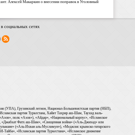
ант. Алексей Макаркин о внесении поправок в Уголовный
в социальных сетях
рмия (УПА), Грузинский легион, Национал-Большевистская партия (НБП),
Исламская партия Туркестана, Хайят Тахрир аш-Шам, Таухид валь-
 «Азов», полк «Азов»), «Айдар», «Национальный корпус», «Исламское
), «Джабхат Фатх аш-Шам», «Священная война» («Аль-Джихад» или
ульмане» («Аль-Ихван аль-Муслимун»), «Меджлис крымско-татарского
И-Тайба», «Исламская партия Туркестана», «Исламское движение