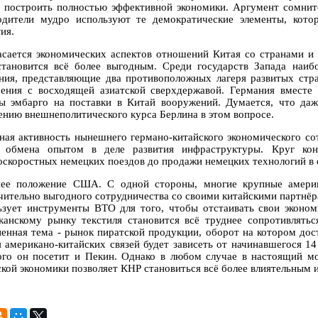
я построить полностью эффективной экономики. Аргумент сомните
одители мудро используют те демократические элементы, кото
ия.
асается экономических аспектов отношений Китая со странами и
тановится всё более выгодным. Среди государств Запада наи
ния, представляющие два противоположных лагеря развитых стра
ения с восходящей азиатской сверхдержавой. Германия вместе
ы эмбарго на поставки в Китай вооружений. Думается, что даж
ению внешнеполитического курса Берлина в этом вопросе.
ная активность нынешнего германо-китайского экономического сот
 обмена опытом в деле развития инфраструктуры. Круг конт
оскоростных немецких поездов до продажи немецких технологий в 
ее положение США. С одной стороны, многие крупные америк
чительно выгодного сотрудничества со своими китайскими партнёр
ьзует инструменты ВТО для того, чтобы отстаивать свои эконом
канскому рынку текстиля становится всё труднее сопротивлятьс
ненная тема - рынок пиратской продукции, оборот на котором дос
я американо-китайских связей будет зависеть от начинавшегося 1
ого он посетит и Пекин. Однако в любом случае в настоящий мо
ской экономики позволяет КНР становиться всё более влиятельны