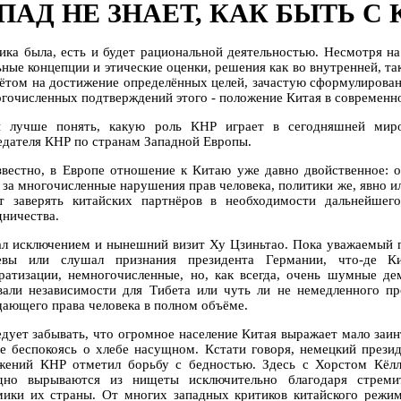
ПАД НЕ ЗНАЕТ, КАК БЫТЬ С
ика была, есть и будет рациональной деятельностью. Несмотря н
ьные концепции и этические оценки, решения как во внутренней, т
чётом на достижение определённых целей, зачастую сформулирова
огочисленных подтверждений этого - положение Китая в современ
 лучше понять, какую роль КНР играет в сегодняшней миро
едателя КНР по странам Западной Европы.
звестно, в Европе отношение к Китаю уже давно двойственное: о
 за многочисленные нарушения прав человека, политики же, явно и
т заверять китайских партнёров в необходимости дальнейшего
дничества.
ал исключением и нынешний визит Ху Цзиньтао. Пока уважаемый п
евы или слушал признания президента Германии, что-де К
ратизации, немногочисленные, но, как всегда, очень шумные 
вали независимости для Тибета или чуть ли не немедленного пр
ающего права человека в полном объёме.
едует забывать, что огромное население Китая выражает мало заин
е беспокоясь о хлебе насущном. Кстати говоря, немецкий президе
жений КНР отметил борьбу с бедностью. Здесь с Хорстом Кёлл
дно вырываются из нищеты исключительно благодаря стреми
мики их страны. От многих западных критиков китайского режим