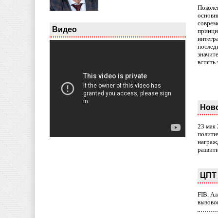
Поколе
основн
совреме
Видео
принци
интегр
послед
значит
вспять 
Нов
23 мая
полити
награж
развит
ЦПТ 
FIB. А
вызово