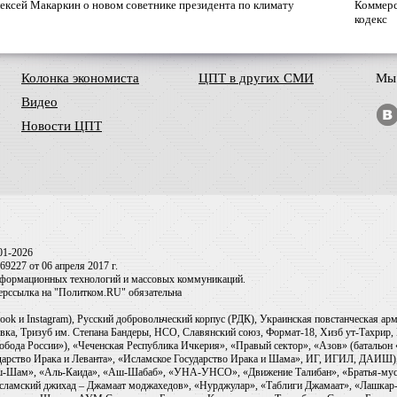
ексей Макаркин о новом советнике президента по климату
Коммерс
кодекс
Колонка экономиста
ЦПТ в других СМИ
Мы 
Видео
Новости ЦПТ
01-2026
9227 от 06 апреля 2017 г.
информационных технологий и массовых коммуникаций.
перссылка на "Политком.RU" обязательна
ook и Instagram), Русский добровольческий корпус (РДК), Украинская повстанческая а
ка, Тризуб им. Степана Бандеры, НСО, Славянский союз, Формат-18, Хизб ут-Тахрир, 
обода России»), «Чеченская Республика Ичкерия», «Правый сектор», «Азов» (батальон
сударство Ирака и Леванта», «Исламское Государство Ирака и Шама», ИГ, ИГИЛ, ДАИШ
-аш-Шам», «Аль-Каида», «Аш-Шабаб», «УНА-УНСО», «Движение Талибан», «Братья-мус
Исламский джихад – Джамаат моджахедов», «Нурджулар», «Таблиги Джамаат», «Лашкар-