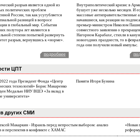
нческий разрыв является одной из
Внутриполитический кризис в Арм
ых политических проблем
бушует уже несколько месяцев. И е
нной России, так как усугубляется
массовые антиправительственные а
пиальной разницей в вопросе
начавшиеся, как реакция на подпис
ации в глобальный мир. События
премьер-министром Николом Паши
них полутора лет являются в
совместного заявления о прекращен
ельной степени попыткой развернуть
Нагорном Карабахе, стихли в канун
этот разрыв, вернувшись к «норме».
новогодних празднеств, то в февра
года они получили новый импульс.
подробнее
по
ости ЦПТ
 2022 года Президент Фонда «Центр
Памяти Игоря Бунина
ческих технологий» Борис Макаренко
ден Медалью НИУ ВШЭ «За вклад в
ие университета»
в других СМИ
лексей Макаркин - Израиль перед непростым выбором: анализ
«Новая 
в и перспектив в конфликте с ХАМАС
реформ