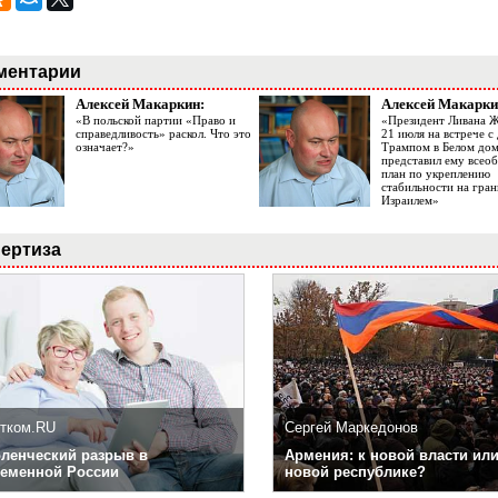
ментарии
Алексей Макаркин:
Алексей Макарки
«В польской партии «Право и
«Президент Ливана 
справедливость» раскол. Что это
21 июля на встрече 
означает?»
Трампом в Белом до
представил ему все
план по укреплению
стабильности на гран
Израилем»
ертиза
тком.RU
Сергей Маркедонов
ленческий разрыв в
Армения: к новой власти или
еменной России
новой республике?