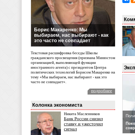
Ком
Борис Макаренко: Мы
выбираем, нас выбирают - как
это часто не совпадает
Текстовая расшифровка беседы Школы
гражданского просвещения (признана Минюстом
организацией, выполняющей функции
Эксп
иностранного агента) с президентом Центра
политических технологий Борисом Макаренко на
тему «Мы выбираем, нас выбирают - как это
часто не совпадает».
подробнее
Колонка экономиста
Никита Масленников
Поли
Банк России снизил
Поко
ставку и ужесточил
совр
сигнал