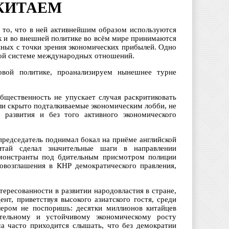
 КИТАЕМ
а то, что в ней активнейшим образом используются
ак и во внешней политике во всём мире принимаются
нных с точки зрения экономических прибылей. Одно
ной системе международных отношений.
вой политике, проанализируем нынешнее турне
бщественность не упускает случая раскритиковать
ли скрыто подталкиваемые экономическим лобби, не
 развития и без того активного экономического
редседатель поднимал бокал на приёме английской
итай сделал значительные шаги в направлении
демонстранты под бдительным присмотром полиции
овозглашения в КНР демократического правления,
тересованности в развитии народовластия в стране,
нт, приветствуя высокого азиатского гостя, среди
ером не поспоришь: десятки миллионов китайцев
тельному и устойчивому экономическому росту
а часто приходится слышать, что без демократии