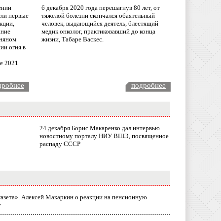
ении
6 декабря 2020 года перешагнув 80 лет, от
сли первые
тяжелой болезни скончался обаятельный
кции,
человек, выдающийся деятель, блестящий
ание
медик онколог, практиковавший до конца
няном
жизни, Табаре Васкес.
ии огня в
ле 2021
дробнее
подробнее
24 декабря Борис Макаренко дал интервью
новостному порталу НИУ ВШЭ, посвященное
распаду СССР
газета». Алексей Макаркин о реакции на пенсионную
у