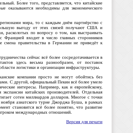
льный. Более того, представляется, что китайские
рые оказываются необходимы для экономического
 регионами мира, то с каждым днём партнёрство с
большую выгоду от этих связей получают США и
н, расколотых по вопросу о том, как выстраивать
 с Францией входит в число главных сторонников
е смена правительства в Германии не приведёт к
рудничества сейчас всё более сосредотачивается в
актов здесь весьма разнообразен, от поставок
области логистики и организации инфраструктуры.
анские компании просто не могут обойтись без
ами. С другой, официальный Пекин всё более умело
ические интересы. Например, как и европейскому,
я экспансии китайских производителей. Отдельная
тигает сотен миллиардов долларов. Многое с точки
4 ноября азиатского турне Джорджа Буша, в рамках
мент становится всё более понятно, что развитие
м игроком международных отношений.
Версия для печати