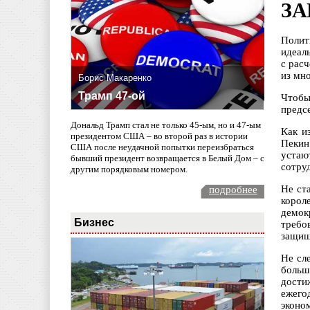
ЗА
Полит
идеал
с рас
из мн
Борис Макаренко
Трамп 47-ой
Чтобы
предс
Дональд Трамп стал не только 45-ым, но и 47-ым
Как и
президентом США – во второй раз в истории
Пекин
США после неудачной попытки переизбраться
устаю
бывший президент возвращается в Белый Дом – с
сотру
другим порядковым номером.
Не ст
подробнее
корол
демок
Бизнес
требо
защищ
Не сл
больш
дости
ежего
эконо