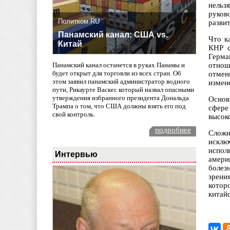
нельз
руков
Политком.RU
развит
Панамский канал: США vs.
Что к
Китай
КНР с
Герма
отнош
Панамский канал останется в руках Панамы и
будет открыт для торговли из всех стран. Об
отмен
этом заявил панамский администратор водного
измен
пути, Рикаурте Васкес который назвал опасными
утверждения избранного президента Дональда
Основ
Трампа о том, что США должны взять его под
сфере
свой контроль.
высок
подробнее
Сложн
исклю
испол
Интервью
амери
болез
зрени
котор
китай