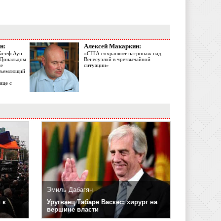
н:
Алексей Макаркин:
Жозеф Аун
«США сохраняют патронаж над
с Дональдом
Венесуэлой в чрезвычайной
ме
ситуации»
объемлющий
ице с
Эмиль Дабагян
 к
Уругваец Табаре Васкес: хирург на
вершине власти