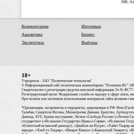
МК. Ал
Комментарии
Интервью
Аналитика
Бизнес
Экспертиза
Выборы
18+
Учредитель - ЗАО "Политические технологии"
© Информационный сайт политических комментариев "Политком.RU" 20
Свидетельство о регистрации средства массовой информации Эл № ФС77-6
Регистрирующий орган: Федеральная служба по надзору в сфере связи, 
При полном или частичном использовании материалов сайта активная ги
*Организации, экстремисты и террористы, запрещенные в РФ: Meta (Faceb
Талибан, Свидетели Иеговы, Мизантропик Дивижн, Братство, Артподготов
Джихад, АУЕ, Братья мусульмане, Легион «Свобода России» («Легион Св
государство» («Исламское Государство Ирака и Сирии», «Исламское Го
«Египетский исламский джихад»), «Джабхат ан-Нусра», «Хайят Тахрир
народа», «Хизб ут-Тахрир», «Имарат Кавказ» («Кавказский Эмират»), «