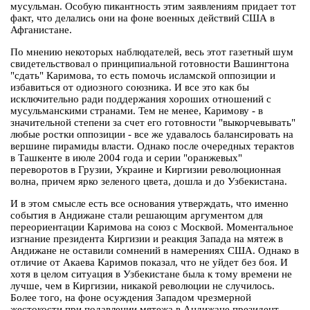
мусульман. Особую пикантность этим заявлениям придает тот
факт, что делались они на фоне военных действий США в
Афганистане.
По мнению некоторых наблюдателей, весь этот газетный шум
свидетельствовал о принципиальной готовности Вашингтона
"сдать" Каримова, то есть помочь исламской оппозиции и
избавиться от одиозного союзника. И все это как бы
исключительно ради поддержания хороших отношений с
мусульманскими странами. Тем не менее, Каримову - в
значительной степени за счет его готовности "выкорчевывать"
любые ростки оппозиции - все же удавалось балансировать на
вершине пирамиды власти. Однако после очередных терактов
в Ташкенте в июле 2004 года и серии "оранжевых"
переворотов в Грузии, Украине и Киргизии революционная
волна, причем ярко зеленого цвета, дошла и до Узбекистана.
И в этом смысле есть все основания утверждать, что именно
события в Андижане стали решающим аргументом для
переориентации Каримова на союз с Москвой. Моментальное
изгнание президента Киргизии и реакция Запада на мятеж в
Андижане не оставили сомнений в намерениях США. Однако в
отличие от Акаева Каримов показал, что не уйдет без боя. И
хотя в целом ситуация в Узбекистане была к тому времени не
лучше, чем в Киргизии, никакой революции не случилось.
Более того, на фоне осуждения Западом чрезмерной
жестокости при подавлении мятежа в Андижане президент