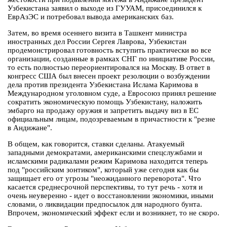
Узбекистана заявил о выходе из ГУУАМ, присоединился к
ЕврАзЭС и потребовал вывода американских баз.
Затем, во время осеннего визита в Ташкент министра
иностранных дел России Сергея Лаврова, Узбекистан
продемонстрировал готовность вступить практически во все
организации, созданные в рамках СНГ по инициативе России,
то есть полностью переориентировался на Москву. В ответ в
конгресс США был внесен проект резолюции о возбуждении
дела против президента Узбекистана Ислама Каримова в
Международном уголовном суде, а Евросоюз принял решение
сократить экономическую помощь Узбекистану, наложить
эмбарго на продажу оружия и запретить выдачу виз в ЕС
официальным лицам, подозреваемым в причастности к "резне
в Андижане".
В общем, как говорится, ставки сделаны. Атакуемый
западными демократами, американскими спецслужбами и
исламскими радикалами режим Каримова находится теперь
под "российским зонтиком", который уже сегодня как бы
защищает его от угрозы "неожиданного переворота". Что
касается среднесрочной перспективы, то тут речь - хотя и
очень неуверенно - идет о восстановлении экономики, иными
словами, о ликвидации предпосылок для народного бунта.
Впрочем, экономический эффект если и возникнет, то не скоро.