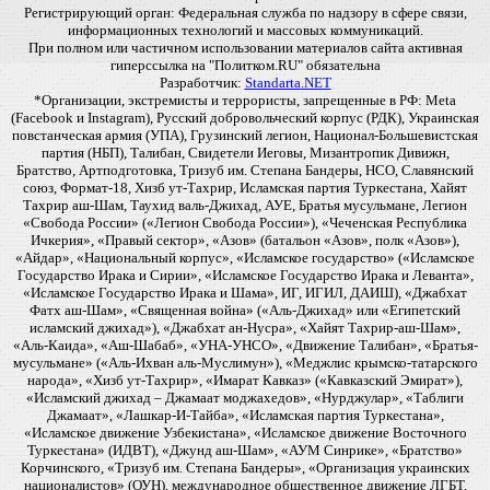
Регистрирующий орган: Федеральная служба по надзору в сфере связи,
информационных технологий и массовых коммуникаций.
При полном или частичном использовании материалов сайта активная
гиперссылка на "Политком.RU" обязательна
Разработчик:
Standarta.NET
*Организации, экстремисты и террористы, запрещенные в РФ: Meta
(Facebook и Instagram), Русский добровольческий корпус (РДК), Украинская
повстанческая армия (УПА), Грузинский легион, Национал-Большевистская
партия (НБП), Талибан, Свидетели Иеговы, Мизантропик Дивижн,
Братство, Артподготовка, Тризуб им. Степана Бандеры, НСО, Славянский
союз, Формат-18, Хизб ут-Тахрир, Исламская партия Туркестана, Хайят
Тахрир аш-Шам, Таухид валь-Джихад, АУЕ, Братья мусульмане, Легион
«Свобода России» («Легион Свобода России»), «Чеченская Республика
Ичкерия», «Правый сектор», «Азов» (батальон «Азов», полк «Азов»),
«Айдар», «Национальный корпус», «Исламское государство» («Исламское
Государство Ирака и Сирии», «Исламское Государство Ирака и Леванта»,
«Исламское Государство Ирака и Шама», ИГ, ИГИЛ, ДАИШ), «Джабхат
Фатх аш-Шам», «Священная война» («Аль-Джихад» или «Египетский
исламский джихад»), «Джабхат ан-Нусра», «Хайят Тахрир-аш-Шам»,
«Аль-Каида», «Аш-Шабаб», «УНА-УНСО», «Движение Талибан», «Братья-
мусульмане» («Аль-Ихван аль-Муслимун»), «Меджлис крымско-татарского
народа», «Хизб ут-Тахрир», «Имарат Кавказ» («Кавказский Эмират»),
«Исламский джихад – Джамаат моджахедов», «Нурджулар», «Таблиги
Джамаат», «Лашкар-И-Тайба», «Исламская партия Туркестана»,
«Исламское движение Узбекистана», «Исламское движение Восточного
Туркестана» (ИДВТ), «Джунд аш-Шам», «АУМ Синрике», «Братство»
Корчинского, «Тризуб им. Степана Бандеры», «Организация украинских
националистов» (ОУН), международное общественное движение ЛГБТ,