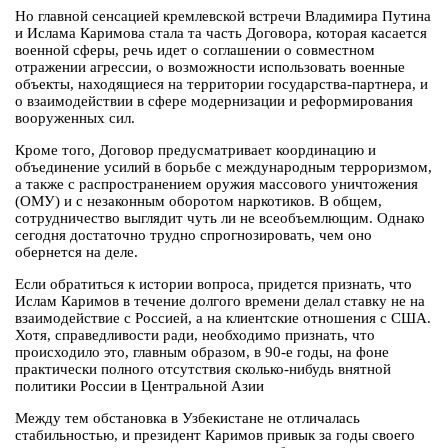
Но главной сенсацией кремлевской встречи Владимира Путина
и Ислама Каримова стала та часть Договора, которая касается
военной сферы, речь идет о соглашении о совместном
отражении агрессии, о возможности использовать военные
объекты, находящиеся на территории государства-партнера, и
о взаимодействии в сфере модернизации и реформирования
вооруженных сил.
Кроме того, Договор предусматривает координацию и
объединение усилий в борьбе с международным терроризмом,
а также с распространением оружия массового уничтожения
(ОМУ) и с незаконным оборотом наркотиков. В общем,
сотрудничество выглядит чуть ли не всеобъемлющим. Однако
сегодня достаточно трудно спрогнозировать, чем оно
обернется на деле.
Если обратиться к истории вопроса, придется признать, что
Ислам Каримов в течение долгого времени делал ставку не на
взаимодействие с Россией, а на клиентские отношения с США.
Хотя, справедливости ради, необходимо признать, что
происходило это, главным образом, в 90-е годы, на фоне
практически полного отсутствия сколько-нибудь внятной
политики России в Центральной Азии
Между тем обстановка в Узбекистане не отличалась
стабильностью, и президент Каримов привык за годы своего