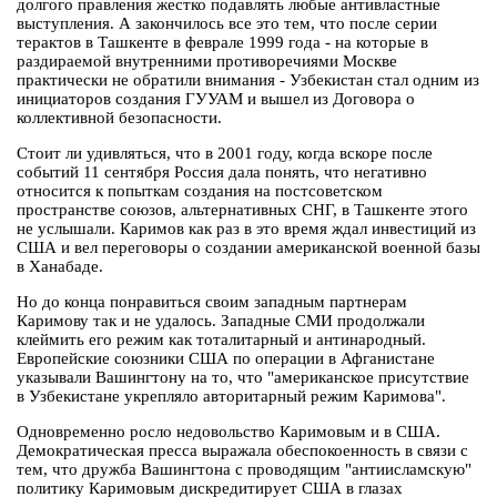
долгого правления жестко подавлять любые антивластные
выступления. А закончилось все это тем, что после серии
терактов в Ташкенте в феврале 1999 года - на которые в
раздираемой внутренними противоречиями Москве
практически не обратили внимания - Узбекистан стал одним из
инициаторов создания ГУУАМ и вышел из Договора о
коллективной безопасности.
Стоит ли удивляться, что в 2001 году, когда вскоре после
событий 11 сентября Россия дала понять, что негативно
относится к попыткам создания на постсоветском
пространстве союзов, альтернативных СНГ, в Ташкенте этого
не услышали. Каримов как раз в это время ждал инвестиций из
США и вел переговоры о создании американской военной базы
в Ханабаде.
Но до конца понравиться своим западным партнерам
Каримову так и не удалось. Западные СМИ продолжали
клеймить его режим как тоталитарный и антинародный.
Европейские союзники США по операции в Афганистане
указывали Вашингтону на то, что "американское присутствие
в Узбекистане укрепляло авторитарный режим Каримова".
Одновременно росло недовольство Каримовым и в США.
Демократическая пресса выражала обеспокоенность в связи с
тем, что дружба Вашингтона с проводящим "антиисламскую"
политику Каримовым дискредитирует США в глазах